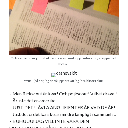
#blogg100
allmänbildning
barn
barnen
basket
corona
bil
död
film
England
fest
fotboll
jobb
historia
hotell
Julkalendern
Julkalenderfacit
Och sedan läser jag ilsket hela boken med lupp, anteckningspapper och
julkalendern 2021
Julkalendern 2024
konst
notisar.
minne
kåseri
mat
Lund
lifvet
minnen
mode
musik
museum
Pffffft! (Ni ser, jag är så upprörd att jag inte hittar fokus.)
nostalgi
ord
radio
recept
– Men flickscout är kvar! Och pojkscout! Vilket dravel!
resa
– Är inte det en amerika…
skola
reklam
sekrutt
– JUST DET! JÄVLA ANGLIFIENTER ÄR VAD DE ÄR!
språk
– Just det ordet kanske är mindre lämpligt i sammanh…
sommar
språkpolis
– BUHUUU! JAG VILL INTE VARA DEN
svenska
tåg
tips
Stockholm
SKRATTANDE SPRÅKPOLISEN LÄNGRE!