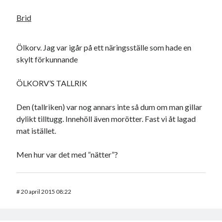
Brid
Ölkorv. Jag var igår på ett näringsställe som hade en
skylt förkunnande
ÖLKORV’S TALLRIK
Den (tallriken) var nog annars inte så dum om man gillar
dylikt tilltugg. Innehöll även morötter. Fast vi åt lagad
mat istället.
Men hur var det med ”nätter”?
#
20 april 2015 08:22