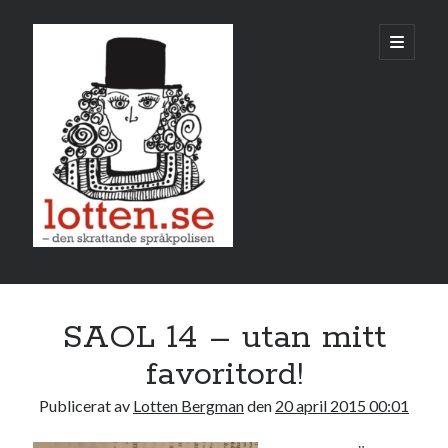
Lotten
öppna
primär
meny
Sidopanel
april 2015
SAOL 14 – utan mitt
M
T
O
T
F
L
S
favoritord!
1
2
3
4
5
Publicerat av
Lotten Bergman
den
20 april 2015 00:01
6
7
8
9
10
11
12
13
14
15
16
17
18
19