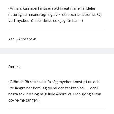
(Annars kan man fantisera att kreatin är en alldeles
naturlig sammandragning av kretin och kreationist. Oj
vad mycket röda understreck jag får här …)
#
20 april 2015 00:42
Annika
(Glömde förresten att fa såg mycket konstigt ut, och
lite längre ner kom jag till mi och tänkte vad i … och i
nästa sekund slog mig Julie Andrews. Hon sjöng alltså
do-re-mi-sången.)