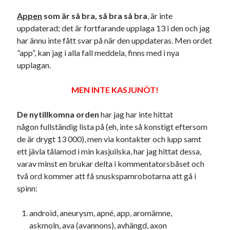
Appen
som är så bra, så bra så bra
, är inte
uppdaterad; det är fortfarande upplaga 13 i den och jag
har ännu inte fått svar på när den uppdateras. Men ordet
”app”, kan jag i alla fall meddela, finns med i nya
Swish: 070-8885542
upplagan.
MEN INTE KASJUNÖT!
De nytillkomna orden
har jag har inte hittat
någon fullständig lista på (eh, inte så konstigt eftersom
de är drygt 13 000), men via kontakter och lupp samt
ett jävla tålamod i min kasjuilska, har jag hittat dessa,
varav minst en brukar delta i kommentatorsbåset och
två ord kommer att få snuskspamrobotarna att gå i
spinn:
android, aneurysm, apné, app, aromämne,
askmoln, ava (avannons), avhängd, axon