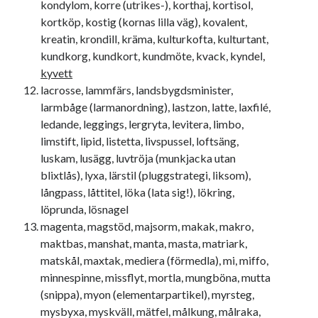
kondylom, korre (utrikes-), korthaj, kortisol,
kortköp, kostig (kornas lilla väg), kovalent,
kreatin, krondill, kräma, kulturkofta, kulturtant,
kundkorg, kundkort, kundmöte, kvack, kyndel,
kyvett
lacrosse, lammfärs, landsbygdsminister,
larmbåge (larmanordning), lastzon, latte, laxfilé,
ledande, leggings, lergryta, levitera, limbo,
limstift, lipid, listetta, livspussel, loftsäng,
luskam, lusägg, luvtröja (munkjacka utan
blixtlås), lyxa, lärstil (pluggstrategi, liksom),
långpass, låttitel, löka (lata sig!), lökring,
löprunda, lösnagel
magenta, magstöd, majsorm, makak, makro,
maktbas, manshat, manta, masta, matriark,
matskål, maxtak, mediera (förmedla), mi, miffo,
minnespinne, missflyt, mortla, mungböna, mutta
(snippa), myon (elementarpartikel), myrsteg,
mysbyxa, myskväll, mätfel, målkung, målraka,