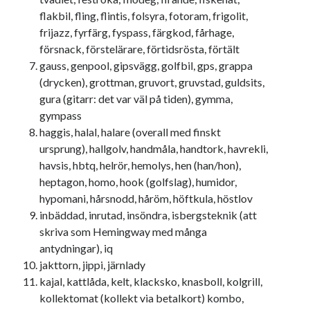
flakbil, fling, flintis, folsyra, fotoram, frigolit,
frijazz, fyrfärg, fyspass, färgkod, fårhage,
försnack, förstelärare, förtidsrösta, förtält
gauss, genpool, gipsvägg, golfbil, gps, grappa
(drycken), grottman, gruvort, gruvstad, guldsits,
gura (gitarr: det var väl på tiden), gymma,
gympass
haggis, halal, halare (overall med finskt
ursprung), hallgolv, handmåla, handtork, havrekli,
havsis, hbtq, helrör, hemolys, hen (han/hon),
heptagon, homo, hook (golfslag), humidor,
hypomani, hårsnodd, håröm, höftkula, höstlov
inbäddad, inrutad, insöndra, isbergsteknik (att
skriva som Hemingway med många
antydningar), iq
jakttorn, jippi, järnlady
kajal, kattlåda, kelt, klacksko, knasboll, kolgrill,
kollektomat (kollekt via betalkort) kombo,