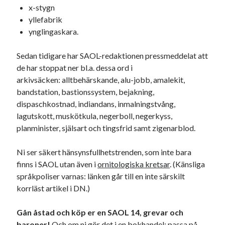
x-stygn
yllefabrik
ynglingaskara.
Sedan tidigare har SAOL-redaktionen pressmeddelat att
de har stoppat ner bl.a. dessa ord i
arkivsäcken: alltbehärskande, alu-jobb, amalekit,
bandstation, bastionssystem, bejakning,
dispaschkostnad, indiandans, inmalningstvång,
lagutskott, muskötkula, negerboll, negerkyss,
planminister, själsart och tingsfrid samt zigenarblod.
Ni ser säkert hänsynsfullhetstrenden, som inte bara
finns i SAOL utan även i
ornitologiska kretsar
. (Känsliga
språkpoliser varnas: länken går till en inte särskilt
korrläst artikel i DN.)
Gån åstad och köp er en SAOL 14, grevar och
baroner!
Och om ni gör det i en bokhandel: passa på