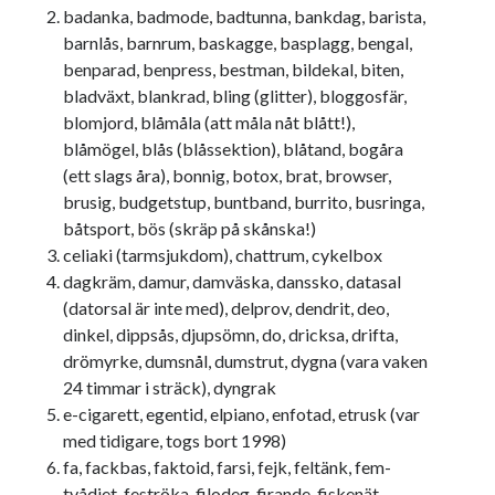
badanka, badmode, badtunna, bankdag, barista,
barnlås, barnrum, baskagge, basplagg, bengal,
benparad, benpress, bestman, bildekal, biten,
bladväxt, blankrad, bling (glitter), bloggosfär,
blomjord, blåmåla (att måla nåt blått!),
blåmögel, blås (blåssektion), blåtand, bogåra
(ett slags åra), bonnig, botox, brat, browser,
brusig, budgetstup, buntband, burrito, busringa,
båtsport, bös (skräp på skånska!)
celiaki (tarmsjukdom), chattrum, cykelbox
dagkräm, damur, damväska, danssko, datasal
(datorsal är inte med), delprov, dendrit, deo,
dinkel, dippsås, djupsömn, do, dricksa, drifta,
drömyrke, dumsnål, dumstrut, dygna (vara vaken
24 timmar i sträck), dyngrak
e-cigarett, egentid, elpiano, enfotad, etrusk (var
med tidigare, togs bort 1998)
fa, fackbas, faktoid, farsi, fejk, feltänk, fem-
tvådiet, feströka, filodeg, firande, fiskenät,