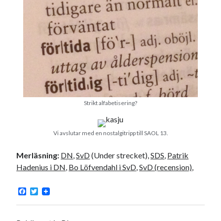
Strikt alfabetisering?
Vi avslutar med en nostalgitripp till SAOL 13.
Merläsning:
DN
,
SvD
(Under strecket),
SDS
,
Patrik
Hadenius i DN
,
Bo Löfvendahl i SvD
,
SvD (recension)
,
F
T
a
w
c
i
e
t