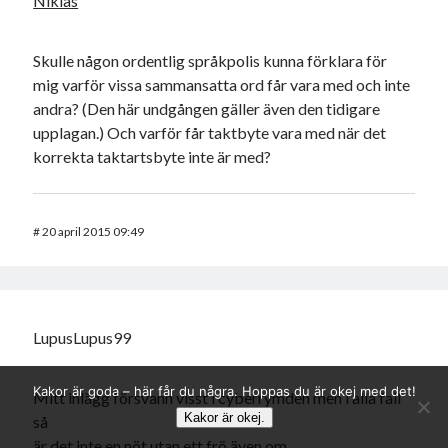
Niklas
Skulle någon ordentlig språkpolis kunna förklara för
mig varför vissa sammansatta ord får vara med och inte
andra? (Den här undgången gäller även den tidigare
upplagan.) Och varför får taktbyte vara med när det
korrekta taktartsbyte inte är med?
#
20 april 2015 09:49
LupusLupus99
Kakor är goda – här får du några. Hoppas du är okej med det!
Mitt inlägg försvann visst i cyberrymden men i alla fall
Kakor är okej.
så
är det inte en nöt utan ett frö även om