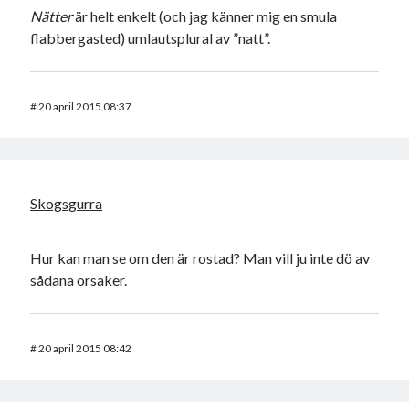
Nätter
är helt enkelt (och jag känner mig en smula
flabbergasted) umlautsplural av ”natt”.
#
20 april 2015 08:37
Skogsgurra
Hur kan man se om den är rostad? Man vill ju inte dö av
sådana orsaker.
#
20 april 2015 08:42