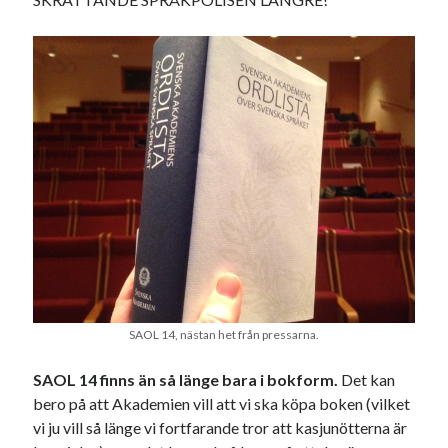
USA
Dessa har något gemensamt
Fantastiskt välformulerad moderecensent
Onödiga citattecken
Dessa har något helt annat gemensamt
En amerikansk språkpolis
Fula biblioteksböcker
SAOL 14, nästan het från pressarna.
Egna länkar
SAOL 14 finns än så länge bara i bokform.
Det kan
bero på att Akademien vill att vi ska köpa boken (vilket
Bokstävlar & AI – mitt levebröd. Gå en kurs!
vi ju vill så länge vi fortfarande tror att kasjunötterna är
Den stora bloggläsarvärvsveckan