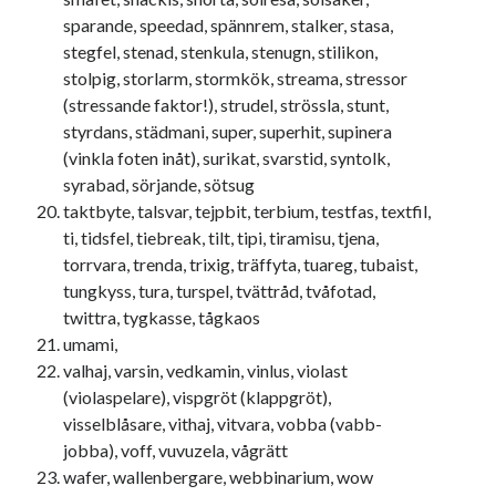
sparande, speedad, spännrem, stalker, stasa,
stegfel, stenad, stenkula, stenugn, stilikon,
stolpig, storlarm, stormkök, streama, stressor
(stressande faktor!), strudel, strössla, stunt,
styrdans, städmani, super, superhit, supinera
(vinkla foten inåt), surikat, svarstid, syntolk,
syrabad, sörjande, sötsug
taktbyte, talsvar, tejpbit, terbium, testfas, textfil,
ti, tidsfel, tiebreak, tilt, tipi, tiramisu, tjena,
torrvara, trenda, trixig, träffyta, tuareg, tubaist,
tungkyss, tura, turspel, tvättråd, tvåfotad,
twittra, tygkasse, tågkaos
umami,
valhaj, varsin, vedkamin, vinlus, violast
(violaspelare), vispgröt (klappgröt),
visselblåsare, vithaj, vitvara, vobba (vabb-
jobba), voff, vuvuzela, vågrätt
wafer, wallenbergare, webbinarium, wow