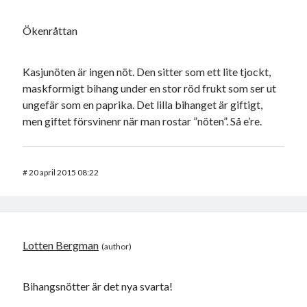
Ökenråttan
Kasjunöten är ingen nöt. Den sitter som ett lite tjockt,
maskformigt bihang under en stor röd frukt som ser ut
ungefär som en paprika. Det lilla bihanget är giftigt,
men giftet försvinenr när man rostar ”nöten”. Så e’re.
#
20 april 2015 08:22
Lotten Bergman
Bihangsnötter är det nya svarta!