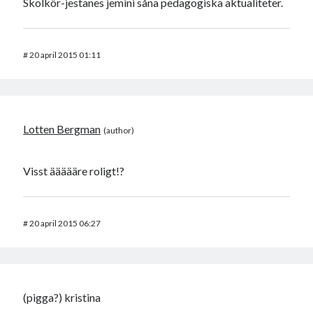
Skolkör-jestanes jemini såna pedagogiska aktualiteter.
#
20 april 2015 01:11
Lotten Bergman
Visst äääääre roligt!?
#
20 april 2015 06:27
(pigga?) kristina