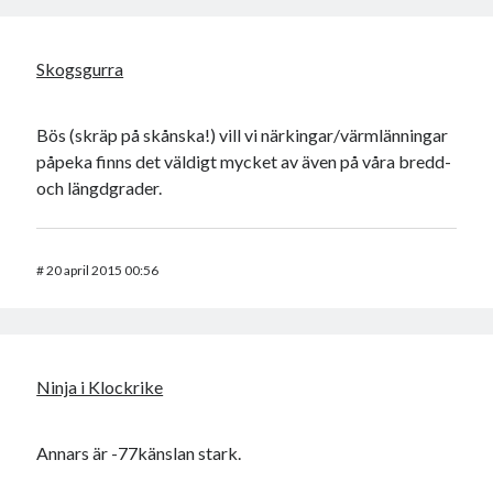
Skogsgurra
Bös (skräp på skånska!) vill vi närkingar/värmlänningar
påpeka finns det väldigt mycket av även på våra bredd-
och längdgrader.
#
20 april 2015 00:56
Ninja i Klockrike
Annars är -77känslan stark.