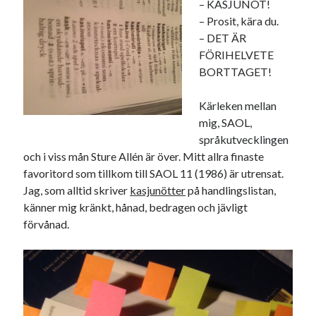
– KASJUNÖT!
20
21
22
23
24
25
26
– Prosit, kära du.
– DET ÄR
27
28
29
30
FÖRIHELVETE
« mar
maj »
BORTTAGET!
Kärleken mellan
Sök
mig, SAOL,
språkutvecklingen
och i viss mån Sture Allén är över. Mitt allra finaste
favoritord som tillkom till SAOL 11 (1986) är utrensat.
Jag, som alltid skriver
kasjunötter
på handlingslistan,
känner mig kränkt, hånad, bedragen och jävligt
Kategorier
förvånad.
Kategorier
Etiketter