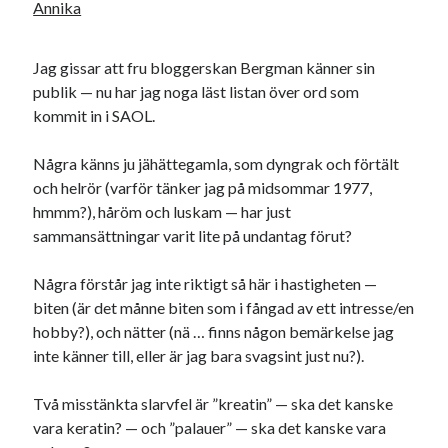
Annika
Jag gissar att fru bloggerskan Bergman känner sin
publik — nu har jag noga läst listan över ord som
kommit in i SAOL.
Några känns ju jähättegamla, som dyngrak och förtält
och helrör (varför tänker jag på midsommar 1977,
hmmm?), håröm och luskam — har just
sammansättningar varit lite på undantag förut?
Några förstår jag inte riktigt så här i hastigheten —
biten (är det månne biten som i fångad av ett intresse/en
hobby?), och nätter (nä … finns någon bemärkelse jag
inte känner till, eller är jag bara svagsint just nu?).
Två misstänkta slarvfel är ”kreatin” — ska det kanske
vara keratin? — och ”palauer” — ska det kanske vara