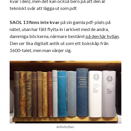
kvar i den), men det kan också bero på att den är
Godisbrödet från himlen
tekniskt svår att lägga ut som pdf.
Köttfärslimpan på allas läppar
Länkskolan
SAOL 13 finns inte kvar
på sin gamla pdf-plats på
Lotten som Sommarpratare (i fantasin alltså: grupp på FB)
nätet, utan har fått flytta in i arkivet med de andra,
Vad ska du laga för mat idag? (Recept!)
dammiga böckerna, närmare bestämt
på den här hyllan
.
Den ser lika digitalt antik ut som ett bokskåp från
1600-talet, men man vänjer sig.
Meta
Logga in
Flöde för inlägg
Flöde för kommentarer
WordPress.org
Pejpalla!
Arkivhyllan.