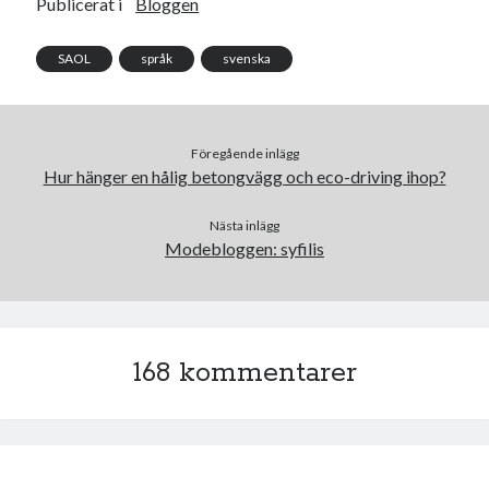
b
t
Publicerat i
Bloggen
o
e
o
r
k
SAOL
språk
svenska
Föregående inlägg
Hur hänger en hålig betongvägg och eco-driving ihop?
Nästa inlägg
Modebloggen: syfilis
168 kommentarer