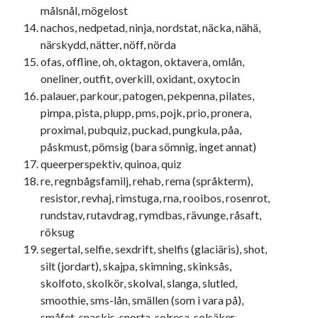
målsnål, mögelost
nachos, nedpetad, ninja, nordstat, näcka, nähä,
närskydd, nätter, nöff, nörda
ofas, offline, oh, oktagon, oktavera, omlån,
oneliner, outfit, overkill, oxidant, oxytocin
palauer, parkour, patogen, pekpenna, pilates,
pimpa, pista, plupp, pms, pojk, prio, pronera,
proximal, pubquiz, puckad, pungkula, påa,
påskmust, pömsig (bara sömnig, inget annat)
queerperspektiv, quinoa, quiz
re, regnbågsfamilj, rehab, rema (språkterm),
resistor, revhaj, rimstuga, rna, rooibos, rosenrot,
rundstav, rutavdrag, rymdbas, rävunge, råsaft,
röksug
segertal, selfie, sexdrift, shelfis (glaciäris), shot,
silt (jordart), skajpa, skimning, skinksås,
skolfoto, skolkör, skolval, slanga, slutled,
smoothie, sms-lån, smällen (som i vara på),
småfet, snackis, snorta, solresa, solsäker,