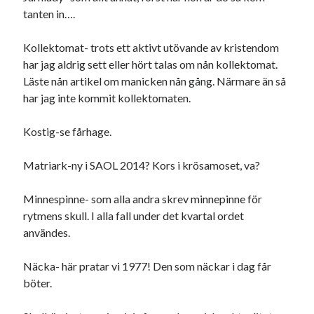
tanten in….
Kollektomat- trots ett aktivt utövande av kristendom
har jag aldrig sett eller hört talas om nån kollektomat.
Läste nån artikel om manicken nån gång. Närmare än så
har jag inte kommit kollektomaten.
Kostig-se fårhage.
Matriark-ny i SAOL 2014? Kors i krösamoset, va?
Minnespinne- som alla andra skrev minnepinne för
rytmens skull. I alla fall under det kvartal ordet
användes.
Näcka- här pratar vi 1977! Den som näckar i dag får
böter.