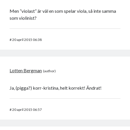
Men ”violast” är väl en som spelar viola, så inte samma
som violinist?
#
20 april 2015 06:38
Lotten Bergman
Ja, (pigga?) korr-kristina, helt korrekt! Ändrat!
#
20 april 2015 06:57