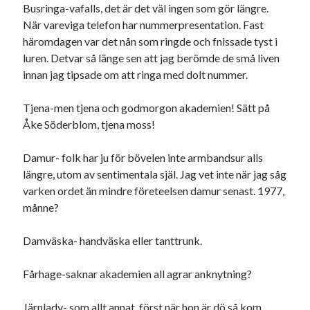
Busringa-vafalls, det är det väl ingen som gör längre.
När vareviga telefon har nummerpresentation. Fast
häromdagen var det nån som ringde och fnissade tyst i
luren. Detvar så länge sen att jag berömde de små liven
innan jag tipsade om att ringa med dolt nummer.
Tjena-men tjena och godmorgon akademien! Sätt på
Åke Söderblom, tjena moss!
Damur- folk har ju för bövelen inte armbandsur alls
längre, utom av sentimentala själ. Jag vet inte när jag såg
varken ordet än mindre företeelsen damur senast. 1977,
månne?
Damväska- handväska eller tanttrunk.
Fårhage-saknar akademien all agrar anknytning?
Järnlady- som allt annat, först när hon är dö så kom