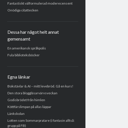
Fantastiskt välformulerad moderecensent
Onödiga citattecken
Dessa har något helt annat
gemensamt
En amerikansk språkpolis
Fula biblioteksböcker
Egna länkar
Bokstävlar & AI – mitt levebröd. Gå en kurs!
Den stora bloggläsarvärvsveckan
Godisbrödet från himlen
Köttfärslimpan på allas läppar
Länkskolan
Lotten som Sommarpratare (i fantasin alltså:
grupp på FB)