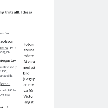
.
ig trots allt. I dessa
lmström.
Fotogr
Olsson
(1937–
aferna
003), DN.
måste
få vara
med på
ustavsson (f.
1953),
bild!
rtagebild.
(Begrip
er inte
varför
örsell (1931–
09), SvD.
Victor
längst
det …)