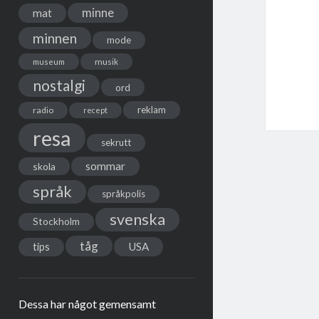
minne
mat
minnen
mode
musik
museum
nostalgi
ord
reklam
radio
recept
resa
sekrutt
sommar
skola
språk
språkpolis
svenska
Stockholm
tåg
USA
tips
Dessa har något gemensamt