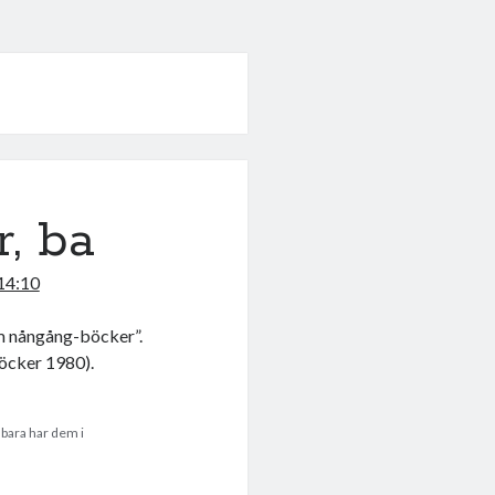
r, ba
 14:10
om nångång-böcker”.
öcker 1980).
 bara har dem i