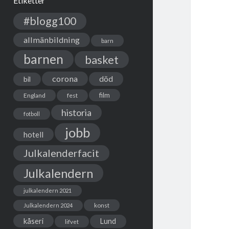
Etiketter
#blogg100
allmänbildning
barn
barnen
basket
corona
död
bil
film
England
fest
historia
fotboll
jobb
hotell
Julkalenderfacit
Julkalendern
julkalendern 2021
Julkalendern 2024
konst
kåseri
Lund
lifvet