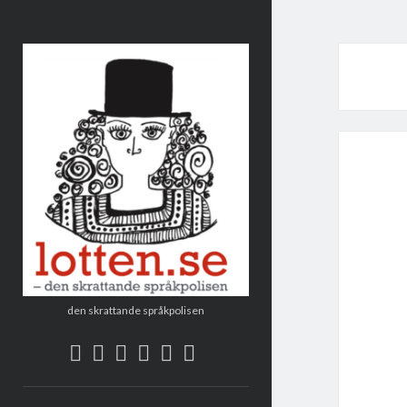
Lotten
den skrattande språkpolisen
twitter
facebook
instagram
linkedin
rss
e-
post