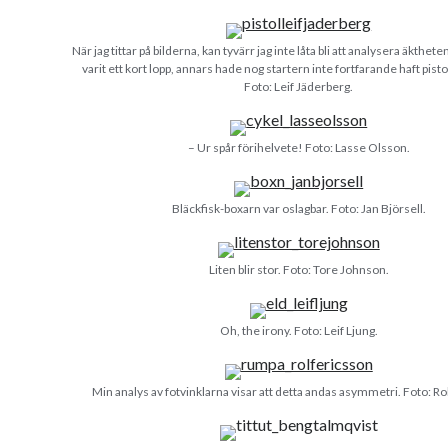
När jag tittar på bilderna, kan tyvärr jag inte låta bli att analysera äkthet
varit ett kort lopp, annars hade nog startern inte fortfarande haft pist
Foto: Leif Jäderberg.
– Ur spår förihelvete! Foto: Lasse Olsson.
Bläckfisk-boxarn var oslagbar. Foto: Jan Björsell.
Liten blir stor. Foto: Tore Johnson.
Oh, the irony. Foto: Leif Ljung.
Min analys av fotvinklarna visar att detta andas asymmetri. Foto: Ro