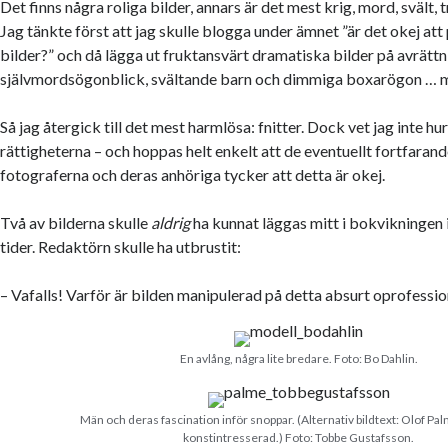
Det finns några roliga bilder, annars är det mest krig, mord, svält, 
Jag tänkte först att jag skulle blogga under ämnet ”är det okej att
bilder?” och då lägga ut fruktansvärt dramatiska bilder på avrättn
självmordsögonblick, svältande barn och dimmiga boxarögon … me
Så jag återgick till det mest harmlösa: fnitter. Dock vet jag inte hu
rättigheterna – och hoppas helt enkelt att de eventuellt fortfaran
fotograferna och deras anhöriga tycker att detta är okej.
Två av bilderna skulle
aldrig
ha kunnat läggas mitt i bokvikningen
tider. Redaktörn skulle ha utbrustit:
– Vafalls! Varför är bilden manipulerad på detta absurt oprofessio
En avlång, några lite bredare. Foto: Bo Dahlin.
Män och deras fascination inför snoppar. (Alternativ bildtext: Olof Pal
konstintresserad.) Foto: Tobbe Gustafsson.