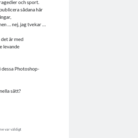
tragedier och sport.
 publicera sådana här
ingar,
n … nej, jag tvekar …
r det är med
de levande
 i dessa Photoshop-
nella sätt?
me var väldigt