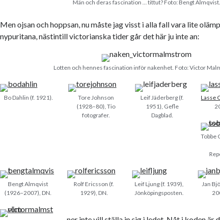
Män och deras fascination … tittut? Foto: Bengt Almqvist
Men ojsan och hoppsan, nu måste jag visst i alla fall vara lite olämpl
nypuritana, nästintill victorianska tider går det här ju inte an:
Lotten och hennes fascination inför nakenhet. Foto: Victor Ma
Bo Dahlin (f. 1921).
Tore Johnson
Leif Jäderberg (f.
Lasse 
(1928–80), Tio
1951), Gefle
2
fotografer.
Dagblad.
Tobbe G
Repo
Bengt Almqvist
Rolf Ericsson (f.
Leif Ljung (f. 1939),
Jan Bj
(1926–2007), DN.
1929), DN.
Jönköpingsposten.
20
ner inte vill ställa in sig i ledet. Nåt i koden är 