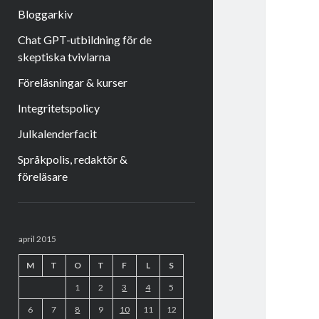
Bloggarkiv
Chat GPT-utbildning för de
skeptiska tvivlarna
Föreläsningar & kurser
Integritetspolicy
Julkalenderfacit
Språkpolis, redaktör &
föreläsare
Sidopanel
april 2015
M
T
O
T
F
L
S
1
2
3
4
5
6
7
8
9
10
11
12