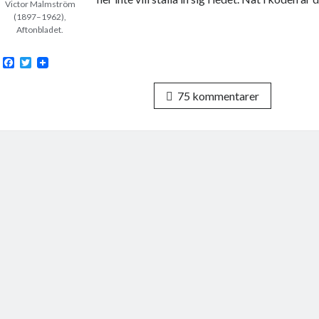
Victor Malmström
(1897–1962),
Aftonbladet.
F
T
a
w
c
i
75 kommentarer
e
t
b
t
o
e
o
r
k