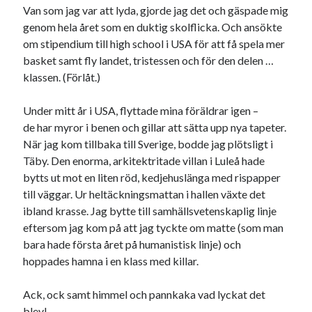
#blogg100
Van som jag var att lyda, gjorde jag det och gäspade mig
allmänbildning
barn
genom hela året som en duktig skolflicka. Och ansökte
barnen
basket
corona
om stipendium till high school i USA för att få spela mer
bil
basket samt fly landet, tristessen och för den delen …
död
film
England
fest
fotboll
klassen. (Förlåt.)
jobb
historia
hotell
Under mitt år i USA, flyttade mina föräldrar igen –
Julkalendern
Julkalenderfacit
de har myror i benen och gillar att sätta upp nya tapeter.
När jag kom tillbaka till Sverige, bodde jag plötsligt i
julkalendern 2021
Julkalendern 2024
konst
Täby. Den enorma, arkitektritade villan i Luleå hade
minne
kåseri
mat
Lund
lifvet
bytts ut mot en liten röd, kedjehuslänga med rispapper
minnen
till väggar. Ur heltäckningsmattan i hallen växte det
mode
musik
museum
ibland krasse. Jag bytte till samhällsvetenskaplig linje
nostalgi
ord
radio
recept
eftersom jag kom på att jag tyckte om matte (som man
resa
bara hade första året på humanistisk linje) och
skola
reklam
sekrutt
hoppades hamna i en klass med killar.
språk
sommar
språkpolis
Ack, ock samt himmel och pannkaka vad lyckat det
svenska
tåg
tips
Stockholm
blev!