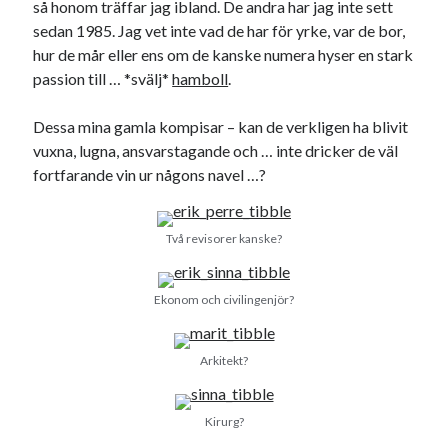
så honom träffar jag ibland. De andra har jag inte sett
Godisbrödet från himlen
sedan 1985. Jag vet inte vad de har för yrke, var de bor,
Köttfärslimpan på allas läppar
hur de mår eller ens om de kanske numera hyser en stark
Länkskolan
passion till … *svälj*
hamboll
.
Lotten som Sommarpratare (i fantasin alltså: grupp på FB)
Vad ska du laga för mat idag? (Recept!)
Dessa mina gamla kompisar – kan de verkligen ha blivit
vuxna, lugna, ansvarstagande och … inte dricker de väl
fortfarande vin ur någons navel …?
Meta
Logga in
Flöde för inlägg
Två revisorer kanske?
Flöde för kommentarer
WordPress.org
Ekonom och civilingenjör?
Arkitekt?
Pejpalla!
Kirurg?