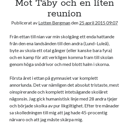
Mot Täby och en liten
20
21
22
23
24
25
26
reunion
27
28
29
30
Publicerat av
Lotten Bergman
den
25 april 2015 09:07
« mar
maj »
Från ettan till nian var min skolgång ett enda hattande
från den ena landsänden till den andra (Lund–Luleå),
Sök
byte av skola ett otal gånger (eller kanske bara fyra)
och en kamp för att verkligen komma fram till skolan
genom höga snödrivor och med blott halm i skorna.
Första året i ettan på gymnasiet var komplett
annorlunda. Det var nämligen det absolut tristaste, mest
Kategorier
oinspirerande och komplett intetsägande skolåret
Kategorier
någonsin. Jag gick humanistisk linje med 28 andra tjejer
och började skolka av pur likgiltighet. Efter tre månader
sa skolledningen till mig att jag hade 45-procentig
närvaro och att jag måste skärpa mig.
Etiketter