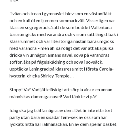
USA
Tvåan och trean i gymnasiet blev som en västanfläkt
och en kall öl en ljummen sommarkväll. Visserligen var
klassen segregerad så att de som bodde i Vallentuna
Dessa har något gemensamt
bara umgicks med varandra och vi som satt längst bak i
klassrummet och var lite störiga nästan bara umgicks
Fantastiskt välformulerad moderecensent
med varandra – men åh, så roligt det var att åka pulka,
Onödiga citattecken
dricka vin ur någon annans navel, sova på varandras
soffor, åka på fågelskådning och sova i sovsäck,
upptäcka Leningrad på klassresa mitt i första Carola-
Dessa har något helt annat gemensamt
hysterin, dricka Shirley Temple …
En amerikansk språkpolis
Fula biblioteksböcker
Stopp! Va? Vad jätteläskigt att sörpla vin ur en annan
människas dammiga navel! Vad tänkte vi på?
Egna länkar
Idag ska jag träffa några av dem. Det är inte ett stort
party utan bara en sisådär fem–sex av oss som har
Bokstävlar & AI – mitt levebröd. Gå en kurs!
lyckats hitta hål i almanackan. En av dem spelar basket,
Den stora bloggläsarvärvsveckan