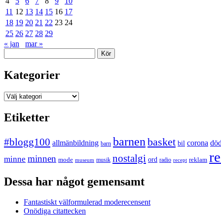
4
5
6
7
8
9
10
11
12
13
14
15
16
17
18
19
20
21
22
23
24
25
26
27
28
29
« jan
mar »
Sök
Kategorier
Kategorier
Etiketter
barnen
#blogg100
basket
allmänbildning
corona
dö
bil
barn
re
nostalgi
minnen
minne
mode
ord
reklam
musik
radio
museum
recept
Dessa har något gemensamt
Fantastiskt välformulerad moderecensent
Onödiga citattecken