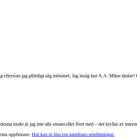
g eftersom jag plötsligt såg mönstret. Jag insåg hur A.A. Milne tänkte
enna insikt är jag inte alls ensam eller först med – det kryllar av inte
omna uppfinnare.
Här kan ni läsa om kändisars uppfinningar.