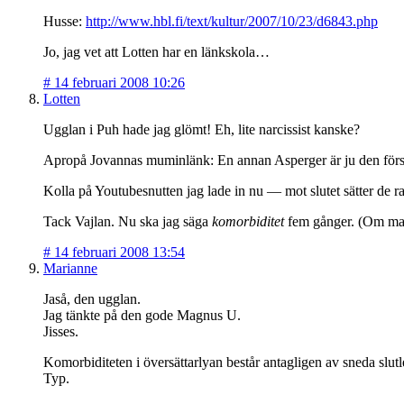
Husse:
http://www.hbl.fi/text/kultur/2007/10/23/d6843.php
Jo, jag vet att Lotten har en länkskola…
#
14 februari 2008 10:26
Lotten
Ugglan i Puh hade jag glömt! Eh, lite narcissist kanske?
Apropå Jovannas muminlänk: En annan Asperger är ju den fö
Kolla på Youtubesnutten jag lade in nu — mot slutet sätter de rak
Tack Vajlan. Nu ska jag säga
komorbiditet
fem gånger. (Om man 
#
14 februari 2008 13:54
Marianne
Jaså, den ugglan.
Jag tänkte på den gode Magnus U.
Jisses.
Komorbiditeten i översättarlyan består antagligen av sneda slut
Typ.