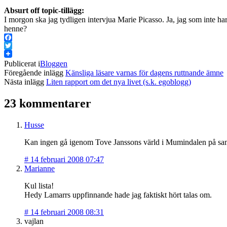
Absurt off topic-tillägg:
I morgon ska jag tydligen intervjua Marie Picasso. Ja, jag som inte har
henne?
Facebook
Twitter
Publicerat i
Bloggen
Föregående inlägg
Känsliga läsare varnas för dagens ruttnande ämne
Nästa inlägg
Liten rapport om det nya livet (s.k. egoblogg)
23 kommentarer
Husse
Kan ingen gå igenom Tove Janssons värld i Mumindalen på samm
#
14 februari 2008 07:47
Marianne
Kul lista!
Hedy Lamarrs uppfinnande hade jag faktiskt hört talas om.
#
14 februari 2008 08:31
vajlan