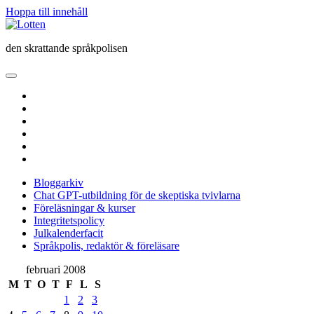
Hoppa till innehåll
Lotten
den skrattande språkpolisen
öppna
primär
twitter
meny
facebook
instagram
linkedin
rss
e-
post
Bloggarkiv
Chat GPT-utbildning för de skeptiska tvivlarna
Föreläsningar & kurser
Integritetspolicy
Julkalenderfacit
Språkpolis, redaktör & föreläsare
Sidopanel
februari 2008
M
T
O
T
F
L
S
1
2
3