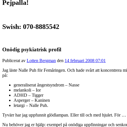
Pejpalla!
Swish: 070-8885542
Onödig psykiatrisk profil
Publicerat av
Lotten Bergman
den
14 februari 2008 07:01
Jag läste Nalle Puh för Femåringen. Och hade svårt att koncentrera mi
på:
generaliserat ångestsyndrom – Nasse
melankoli – Ior
ADHD – Tigger
Asperger – Kaninen
letargi – Nalle Puh.
Tyvärr har jag uppfunnit glödlampan. Eller till och med hjulet. För … d
Nu behöver jag er hjälp: exempel på onödiga uppfinningar och senk