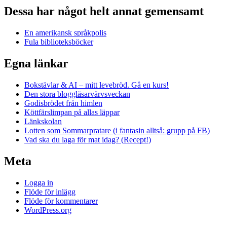
Dessa har något helt annat gemensamt
En amerikansk språkpolis
Fula biblioteksböcker
Egna länkar
Bokstävlar & AI – mitt levebröd. Gå en kurs!
Den stora bloggläsarvärvsveckan
Godisbrödet från himlen
Köttfärslimpan på allas läppar
Länkskolan
Lotten som Sommarpratare (i fantasin alltså: grupp på FB)
Vad ska du laga för mat idag? (Recept!)
Meta
Logga in
Flöde för inlägg
Flöde för kommentarer
WordPress.org