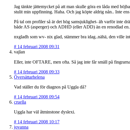
Jag tänkte jättemycket på att man skulle göra en låda med böjb
stulit min uppfinning. Haha. Och jag köpte aldrig nån.. Inte ens 
På tal om profiler så är det hög samsjuklighet- äh varför inte d
både AS (asperger) och ADHD (eller ADD) än en renodlad en.. Fast
nxgladh som wv- nix glad, stämmer bra idag..nähä, den ville inte..
#
14 februari 2008 09:31
vajlan
Eller, inte OFTARE, men ofta. Så jag inte får smäll på fingrarn
#
14 februari 2008 09:33
Översättarhelena
Vad ställer du för diagnos på Uggla då?
#
14 februari 2008 09:54
cruella
Uggla har väl åtminstone dyslexi.
#
14 februari 2008 10:17
jovanna