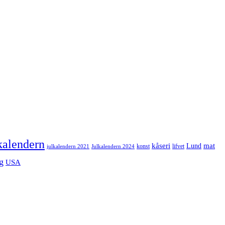
kalendern
mat
kåseri
Lund
julkalendern 2021
Julkalendern 2024
konst
lifvet
g
USA