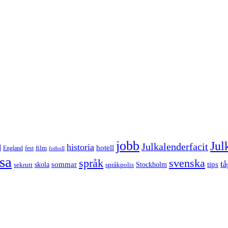
jobb
Jul
Julkalenderfacit
historia
d
hotell
England
fest
film
fotboll
sa
språk
svenska
tå
sommar
tips
sekrutt
skola
språkpolis
Stockholm