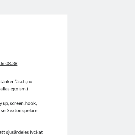
06 08:38
 tänker ”äsch, nu
allas egoism.)
 up, screen, hook,
rse. Sexton spelare
tt sjusärdeles lyckat