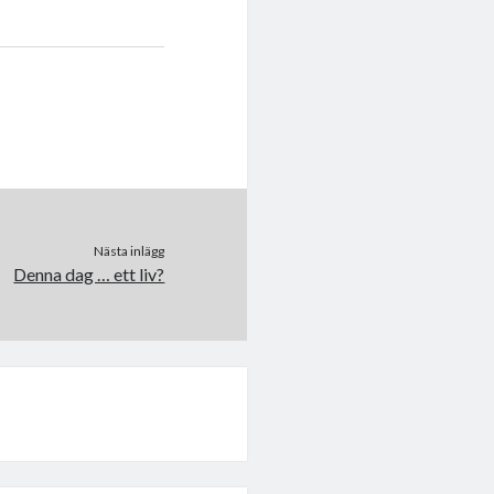
Nästa inlägg
Denna dag … ett liv?