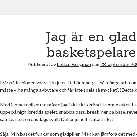
Jag är en glad
basketspelare
Publicerat av
Lotten Bergman
den
28 september 20
Igår på träningen var vi 16 tjejer. Det är många – så många att man
måste vi ha många avbytare och får inte spela så mycket”. (Detta k
Med jämna mellanrum måste jag faktiskt skriva lite om basket. Lay
uppe på high, bredda spelet, snabba pass, break, ner på base, reve
samlas sent en onsdagskväll! Det är ju helt fantastiskt!
Såja. Min basket funkar som gladpiller. Man kan jämföra det med e