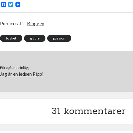
F
T
a
w
c
i
e
t
b
t
Publicerat i
Bloggen
o
e
o
r
k
basket
glädje
passion
Föregående inlägg
Jag är en ledsen Pippi
31 kommentarer