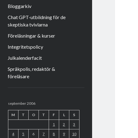
Bloggarkiv
Chat GPT-utbildning för de
skeptiska tvivlarna
Föreläsningar & kurser
Integritetspolicy
Julkalenderfacit
Språkpolis, redaktör &
föreläsare
Sidopanel
september 2006
M
T
O
T
F
L
S
1
2
3
4
5
6
7
8
9
10