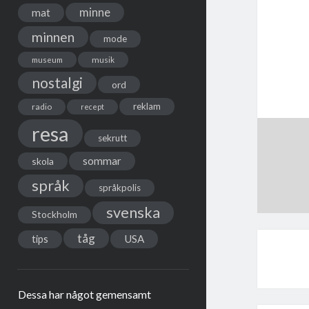
minne
mat
minnen
mode
musik
museum
nostalgi
ord
reklam
radio
recept
resa
sekrutt
sommar
skola
språk
språkpolis
svenska
Stockholm
tåg
USA
tips
Dessa har något gemensamt