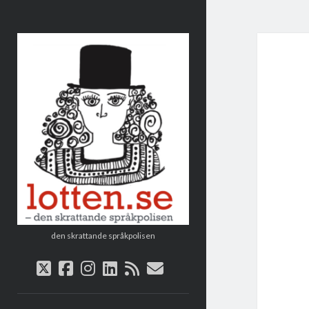
Lotten
den skrattande språkpolisen
twitter
facebook
instagram
linkedin
rss
e-
post