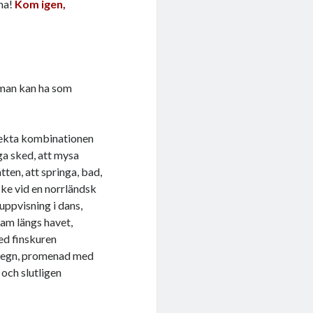
na!
Kom igen,
an kan ha som
fekta kombinationen
gga sked, att mysa
tten, att springa, bad,
ske vid en norrländsk
uppvisning i dans,
sam längs havet,
ed finskuren
t regn, promenad med
 och slutligen