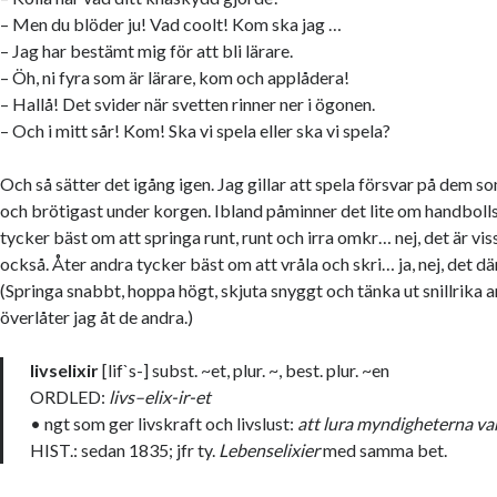
– Men du blöder ju! Vad coolt! Kom ska jag …
– Jag har bestämt mig för att bli lärare.
– Öh, ni fyra som är lärare, kom och applådera!
– Hallå! Det svider när svetten rinner ner i ögonen.
– Och i mitt sår! Kom! Ska vi spela eller ska vi spela?
Och så sätter det igång igen. Jag gillar att spela försvar på dem so
och brötigast under korgen. Ibland påminner det lite om handboll
tycker bäst om att springa runt, runt och irra omkr… nej, det är vis
också. Åter andra tycker bäst om att vråla och skri… ja, nej, det dä
(Springa snabbt, hoppa högt, skjuta snyggt och tänka ut snillrika 
överlåter jag åt de andra.)
livselixir
[lif`s-] subst. ~et, plur. ~, best. plur. ~en
ORDLED:
livs–elix-ir-et
• ngt som ger livskraft och livslust:
att lura myndigheterna va
HIST.: sedan 1835; jfr ty.
Lebenselixier
med samma bet.