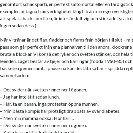
genomfört schackparti, en perfekt saltomortal eller en färdigsticka
exemplen är tagna från verkligheter långt ifrån min egen verklighet
att spela schack som liten, är inte särskilt vig och stickade fyra t
ingen sedan dess.)
När vi tränar är det flax, fladder och flams från början till slut – mi
pass som går perfekt från ena planhalvan till den andra, klockren
brutala blockar. Vi kör så det ryker och svetten stänker, och hela
leenden. Laget består av tjejer och kärringar (födda 1960–85) och 
basketen gemensamt. I pauserna kan det låta så här – spridda repli
sammelsurium:
– Det svider när svetten rinner ner i ögonen.
– Jag har inte ätit sedan lunch.
– Här, ta en banan. Inga protester, öppna munnen.
– Min bästa kompis har plötsligt drabbats av svår diabetes.
– Men min mamma också! Hör här …
– Det svider när svetten rinner ner i ögonen.
– Kolla här vad ditt knäskydd gjorde!