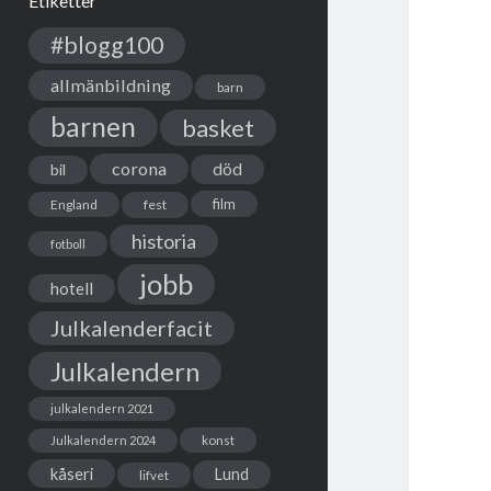
Etiketter
#blogg100
allmänbildning
barn
barnen
basket
corona
död
bil
film
England
fest
historia
fotboll
jobb
hotell
Julkalenderfacit
Julkalendern
julkalendern 2021
Julkalendern 2024
konst
kåseri
Lund
lifvet