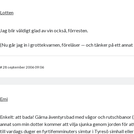
Lotten
Jag blir väldigt glad av vin också, förresten.
(Nu går jag in i grottekvarnen, föreläser — och tänker på ett annat l
#
28 september 2006 09:06
Emi
Enkelt: att bada! Gärna äventyrsbad med vågor och rutschbanor (
annat som min dotter kommer att vilja sjunka genom jorden för att
till vardags duger en fyrtifemminuters simtur i Tyresö simhall elle