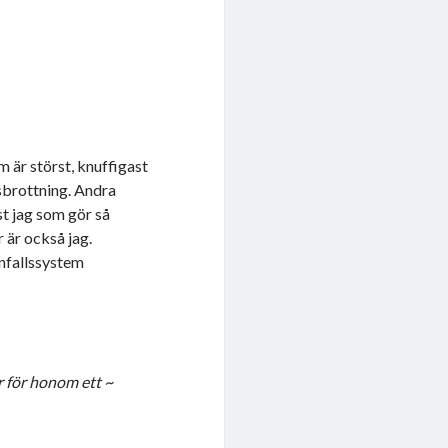
m är störst, knuffigast
sbrottning. Andra
st jag som gör så
r är också jag.
anfallssystem
r för honom ett ~