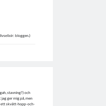
ivselixir: bloggen.)
gah, stavning?) och
 jag ger mig på, men
r ett skvätt-hopp-och-