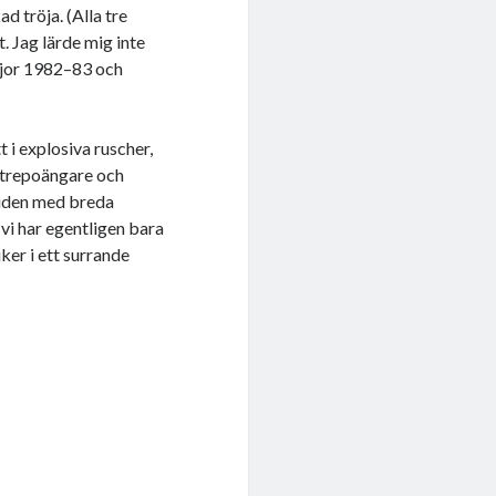
d tröja. (Alla tre
. Jag lärde mig inte
röjor 1982–83 och
tt i explosiva ruscher,
a trepoängare och
 tiden med breda
vi har egentligen bara
ker i ett surrande