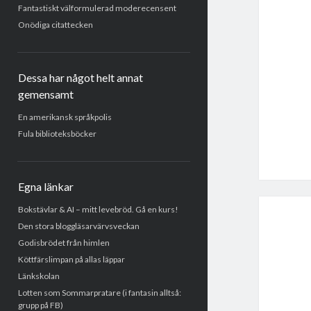
Fantastiskt välformulerad moderecensent
Onödiga citattecken
Dessa har något helt annat
gemensamt
En amerikansk språkpolis
Fula biblioteksböcker
Egna länkar
Bokstävlar & AI – mitt levebröd. Gå en kurs!
Den stora bloggläsarvärvsveckan
Godisbrödet från himlen
Köttfärslimpan på allas läppar
Länkskolan
Lotten som Sommarpratare (i fantasin alltså:
grupp på FB)