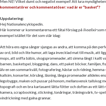
Men NE! Vilket dumt och negativt exempel! Att lura myndigheter
kommentatörer och kommentatöser: vad är er ”basket”?
Uppdatering:
Hej Nationalencyklopedin.
Här kommer ur kommentarerna ett fåtal förslag på
livselixir
som m
exempel istället för det som står idag:
Att höra ens egna sånger sjungas av andra, att komma på den per
av ord, bild och lite humor, att laga invecklad mat till musik, att li
mops, att sniffa bäbis, skogspromenader, att simma långt i kallt va
barnen, basketspel, bloggning, dans, ett paket böcker, familjen, fi
älv en sen sommarkväll, fotografering, hästar och ridning, hemma-
kallsim, konserter, körsång, läsning, långa promenader alldeles en
legobygge, maken och pussar på honom, mellansvensk tallskog m
topografi och en bra kartasamt lätta fötter och doften av ett lät
kamera, scrapbooking, stickning, tonåringar, träningsvärk, tv-spel
vindrickning med galna grannar.