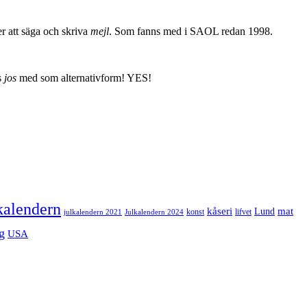
r att säga och skriva
mejl
. Som fanns med i SAOL redan 1998.
s
jos
med som alternativform! YES!
kalendern
mat
kåseri
Lund
julkalendern 2021
Julkalendern 2024
konst
lifvet
g
USA