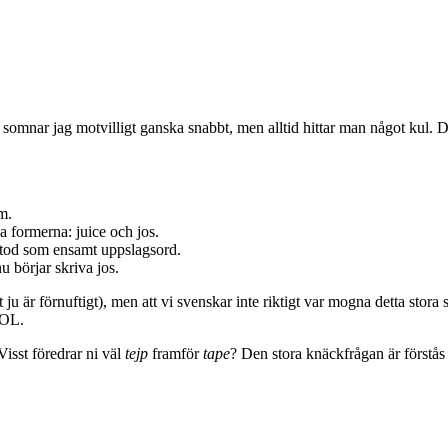
 somnar jag motvilligt ganska snabbt, men alltid hittar man något kul. 
m.
 formerna: juice och jos.
tod som ensamt uppslagsord.
u börjar skriva jos.
ju är förnuftigt), men att vi svenskar inte riktigt var mogna detta stora
AOL.
Visst föredrar ni väl
tejp
framför
tape
? Den stora knäckfrågan är förstås h