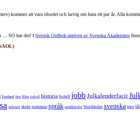
ev) kommer att vara obsolet och larvig om bara ett par år. Alla komme
men … SO har det! I
Svensk Ordbok utgiven av Svenska Akademien
finn
i SAOL)
jobb
Jul
Julkalenderfacit
historia
d
hotell
England
fest
film
fotboll
sa
språk
svenska
tå
sommar
tips
sekrutt
skola
språkpolis
Stockholm