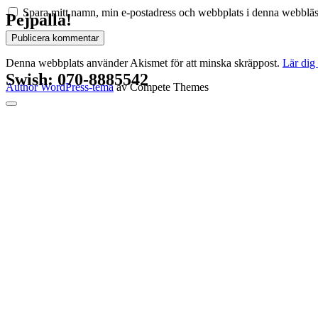
Spara mitt namn, min e-postadress och webbplats i denna webbläsa
Pejpalla!
Denna webbplats använder Akismet för att minska skräppost.
Lär dig
Swish: 070-8885542
Author WordPress-tema
av Compete Themes
Rulla
till
toppen