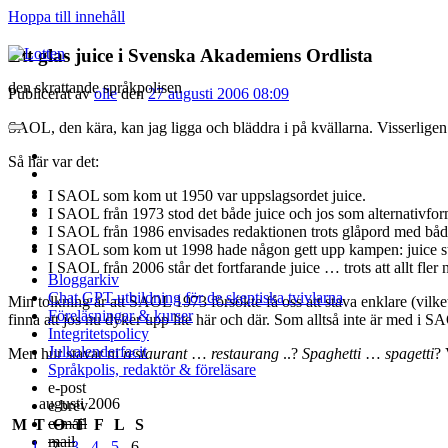
Hoppa till innehåll
Lotten
Ett glas juice i Svenska Akademiens Ordlista
den skrattande språkpolisen
Publicerat av
olle
den
27 augusti 2006 08:09
SAOL, den kära, kan jag ligga och bläddra i på kvällarna. Visserligen
öppna
primär
twitter
Så här var det:
meny
facebook
instagram
I SAOL som kom ut 1950 var uppslagsordet juice.
linkedin
I SAOL från 1973 stod det både juice och jos som alternativfor
rss
I SAOL från 1986 envisades redaktionen trots glåpord med båda
e-
I SAOL som kom ut 1998 hade någon gett upp kampen: juice s
post
I SAOL från 2006 står det fortfarande juice … trots att allt fler n
Bloggarkiv
Chat GPT-utbildning för de skeptiska tvivlarna
Min tolkning är att SAOL 1973 försökte få oss att stava enklare (vilket 
Föreläsningar & kurser
finna att jos nu dyker upp lite här och där. Som alltså inte är med i S
Integritetspolicy
Julkalenderfacit
Men hur stavar ni
restaurant
…
restaurang
..?
Spaghetti
…
spagetti
? 
Språkpolis, redaktör & föreläsare
e-post
Sidopanel
augusti 2006
e-brev
e-mail
M
T
O
T
F
L
S
mail
1
2
3
4
5
6