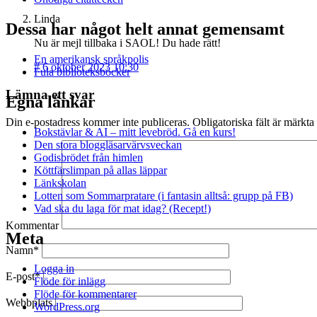
Linda
Dessa har något helt annat gemensamt
Nu är mejl tillbaka i SAOL! Du hade rätt!
En amerikansk språkpolis
#
6 oktober 2023 10:30
Fula biblioteksböcker
Lämna ett svar
Egna länkar
Din e-postadress kommer inte publiceras.
Obligatoriska fält är märkta
Bokstävlar & AI – mitt levebröd. Gå en kurs!
Den stora bloggläsarvärvsveckan
Godisbrödet från himlen
Köttfärslimpan på allas läppar
Länkskolan
Lotten som Sommarpratare (i fantasin alltså: grupp på FB)
Vad ska du laga för mat idag? (Recept!)
Kommentar
Meta
Namn*
Logga in
E-post*
Flöde för inlägg
Flöde för kommentarer
Webbplats
WordPress.org