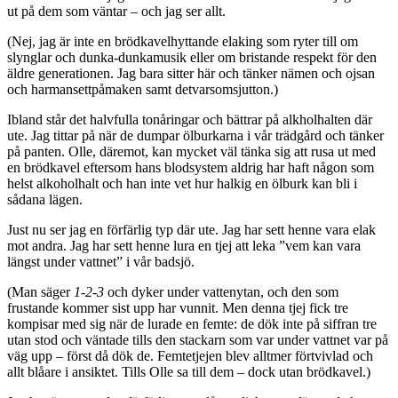
ut på dem som väntar – och jag ser allt.
(Nej, jag är inte en brödkavelhyttande elaking som ryter till om
slynglar och dunka-dunkamusik eller om bristande respekt för den
äldre generationen. Jag bara sitter här och tänker nämen och ojsan
och harmansettpåmaken samt detvarsomsjutton.)
Ibland står det halvfulla tonåringar och bättrar på alkholhalten där
ute. Jag tittar på när de dumpar ölburkarna i vår trädgård och tänker
på panten. Olle, däremot, kan mycket väl tänka sig att rusa ut med
en brödkavel eftersom hans blodsystem aldrig har haft någon som
helst alkoholhalt och han inte vet hur halkig en ölburk kan bli i
sådana lägen.
Just nu ser jag en förfärlig typ där ute. Jag har sett henne vara elak
mot andra. Jag har sett henne lura en tjej att leka ”vem kan vara
längst under vattnet” i vår badsjö.
(Man säger
1-2-3
och dyker under vattenytan, och den som
frustande kommer sist upp har vunnit. Men denna tjej fick tre
kompisar med sig när de lurade en femte: de dök inte på siffran tre
utan stod och väntade tills den stackarn som var under vattnet var på
väg upp – först då dök de. Femtetjejen blev alltmer förtvivlad och
allt blåare i ansiktet. Tills Olle sa till dem – dock utan brödkavel.)