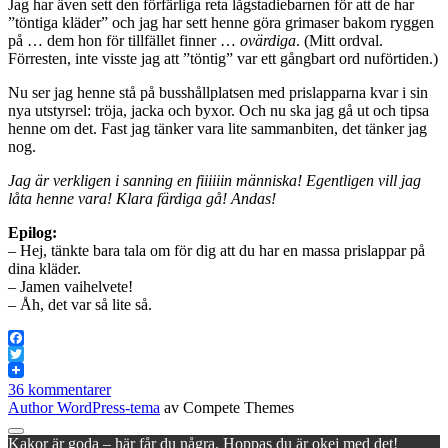
Jag har även sett den förfärliga reta lågstadiebarnen för att de har
”töntiga kläder” och jag har sett henne göra grimaser bakom ryggen
på … dem hon för tillfället finner …
ovärdiga
. (Mitt ordval.
Förresten, inte visste jag att ”töntig” var ett gångbart ord nuförtiden.)
Nu ser jag henne stå på busshållplatsen med prislapparna kvar i sin
nya utstyrsel: tröja, jacka och byxor. Och nu ska jag gå ut och tipsa
henne om det. Fast jag tänker vara lite sammanbiten, det tänker jag
nog.
Jag är verkligen i sanning en fiiiiiin människa! Egentligen vill jag
låta henne vara! Klara färdiga gå! Andas!
Epilog:
– Hej, tänkte bara tala om för dig att du har en massa prislappar på
dina kläder.
– Jamen vaihelvete!
– Åh, det var så lite så.
Facebook
Twitter
36 kommentarer
Author WordPress-tema
av Compete Themes
Rulla
Kakor är goda – här får du några. Hoppas du är okej med det!