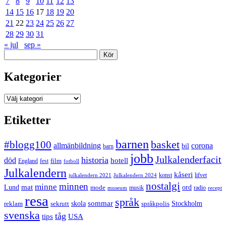
7
8
9
10
11
12
13
14
15
16
17
18
19
20
21
22
23
24
25
26
27
28
29
30
31
« jul
sep »
Sök
Kategorier
Kategorier
Etiketter
barnen
#blogg100
basket
allmänbildning
corona
bil
barn
jobb
Julkalenderfacit
historia
död
hotell
England
fest
film
fotboll
Julkalendern
kåseri
julkalendern 2021
Julkalendern 2024
konst
lifvet
nostalgi
minnen
minne
mat
Lund
mode
ord
musik
radio
museum
recept
resa
språk
sommar
reklam
sekrutt
skola
språkpolis
Stockholm
svenska
tåg
USA
tips