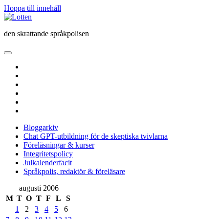
Hoppa till innehåll
Lotten
den skrattande språkpolisen
öppna
primär
twitter
meny
facebook
instagram
linkedin
rss
e-
post
Bloggarkiv
Chat GPT-utbildning för de skeptiska tvivlarna
Föreläsningar & kurser
Integritetspolicy
Julkalenderfacit
Språkpolis, redaktör & föreläsare
Sidopanel
augusti 2006
M
T
O
T
F
L
S
1
2
3
4
5
6