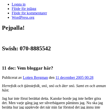
Logga in
Flöde för inlägg
Flöde för kommentarer
WordPress.org
Pejpalla!
Swish: 070-8885542
11 dec: Vem bloggar här?
Publicerat av
Lotten Bergman
den
11 december 2005 00:28
Herrefolk och tjänstefolk, snö, snö och åter snö. Samt en och annan
häst.
Jag har inte förut berättat detta. Kanske borde jag inte heller göra
det. Men varje gång jag ser silverbägaren påminns jag. Nu ska jag
berätta hur jag upplevde det när min far förstod det jag ännu inte