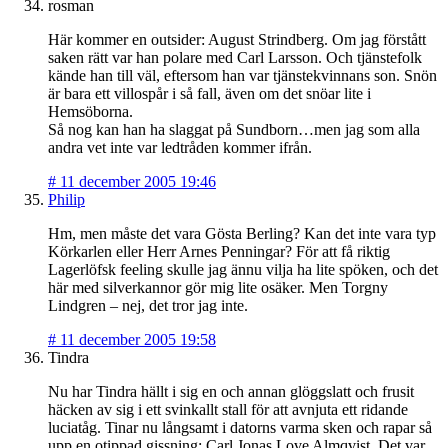
rosman
Här kommer en outsider: August Strindberg. Om jag förstått
saken rätt var han polare med Carl Larsson. Och tjänstefolk
kände han till väl, eftersom han var tjänstekvinnans son. Snön
är bara ett villospår i så fall, även om det snöar lite i
Hemsöborna.
Så nog kan han ha slaggat på Sundborn…men jag som alla
andra vet inte var ledtråden kommer ifrån.
#
11 december 2005 19:46
Philip
Hm, men måste det vara Gösta Berling? Kan det inte vara typ
Körkarlen eller Herr Arnes Penningar? För att få riktig
Lagerlöfsk feeling skulle jag ännu vilja ha lite spöken, och det
här med silverkannor gör mig lite osäker. Men Torgny
Lindgren – nej, det tror jag inte.
#
11 december 2005 19:58
Tindra
Nu har Tindra hällt i sig en och annan glöggslatt och frusit
häcken av sig i ett svinkallt stall för att avnjuta ett ridande
luciatåg. Tinar nu långsamt i datorns varma sken och rapar så
upp en otippad gissning: Carl Jonas Love Almqvist. Det var