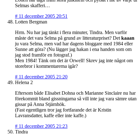
Selmas skafferi…
#
11 december 2005 20:51
Lotten Bergman
Hrm. Nu har jag tänkt i flera minuter, Tindra. Men varför
måste det vara Selma på grund av litteraturpriset? Det
kaaan
ju vara Selma, men vad har dagens bloggare med 1984 eller
Sunne att göra? (Nu lägger jag hakan i ena handen som om
jag stod framför en fotograf.)
Men 1984! Tänk om det är Orwell! Skrev jag inte något om
storebror i kommentarerna igår?
#
11 december 2005 21:20
Helena 2
Eftersom både Elisabet Dohna och Marianne Sinclaire nu har
förekommit bland gissningarna så vill inte jag vara sämre utan
gissar på Anna Stjärnhök.
(Fast egentligen tror jag fortfarande det är Kristin
Lavransdatter, kaffe eller inte kaffe.)
#
11 december 2005 21:23
Tindra