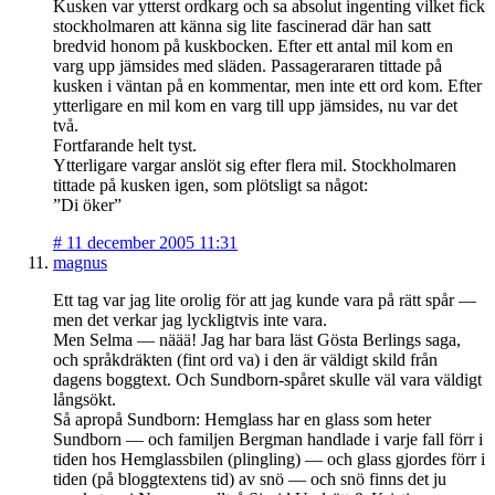
Kusken var ytterst ordkarg och sa absolut ingenting vilket fick
stockholmaren att känna sig lite fascinerad där han satt
bredvid honom på kuskbocken. Efter ett antal mil kom en
varg upp jämsides med släden. Passagerararen tittade på
kusken i väntan på en kommentar, men inte ett ord kom. Efter
ytterligare en mil kom en varg till upp jämsides, nu var det
två.
Fortfarande helt tyst.
Ytterligare vargar anslöt sig efter flera mil. Stockholmaren
tittade på kusken igen, som plötsligt sa något:
”Di öker”
#
11 december 2005 11:31
magnus
Ett tag var jag lite orolig för att jag kunde vara på rätt spår —
men det verkar jag lyckligtvis inte vara.
Men Selma — näää! Jag har bara läst Gösta Berlings saga,
och språkdräkten (fint ord va) i den är väldigt skild från
dagens boggtext. Och Sundborn-spåret skulle väl vara väldigt
långsökt.
Så apropå Sundborn: Hemglass har en glass som heter
Sundborn — och familjen Bergman handlade i varje fall förr i
tiden hos Hemglassbilen (plingling) — och glass gjordes förr i
tiden (på bloggtextens tid) av snö — och snö finns det ju