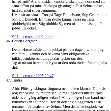
har på snö? Å andra sidan kanske vi skall lugna oss med att
sätta siffror på mina felaktiga gissningar. Fast Selma måste ju
haft ett antal silverpenningar.
Kvarstår att sätta siffror på Tage Danielsson, Stig Cederholm
och Ulf Lundell. En tvåa skulle kunna passa på Tage
(dubbelgök) och Stig (dubbla S), men ni andra måste ju få
jobba lite också.
#
11 december 2005 20:40
Lotten Bergman
Detta, Hasse måste du ha jobbat på hela dagen. Undrar jag,
vad familj, vänner och bekanta samt obligatoriska
julklappsinköp och glöggkalas tycker om det.
Jag är nästan beredd att
byta ut
den röda tråden för att glädja
dig.
#
11 december 2005 20:47
Tindra
Ahh. Plötsligt skingras ångorna och tanken klarnar. Det måste
nog var Selma, ty ”Stiftelsen Selma Lagerlöfs litteraturpris
utdelas en gång årligen sedan 1984, vanligen i samband med
kulturveckan i Sunne.” Tror att delar av bloggtexten är ur
romanen ”Jerusalem” av Selma. Men det är ett hopkok va?
Lotten har tagit fram stora julkitteln och pytsat i lite av varje ur