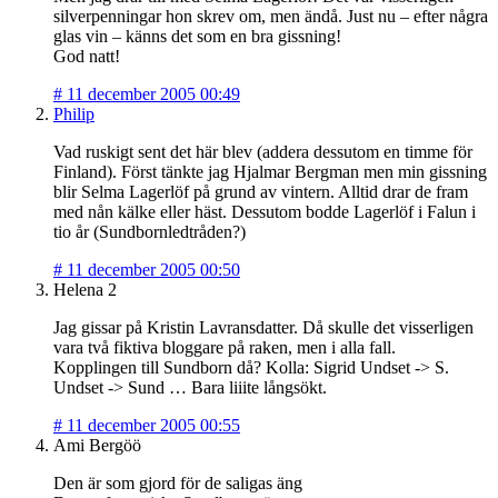
silverpenningar hon skrev om, men ändå. Just nu – efter några
glas vin – känns det som en bra gissning!
God natt!
#
11 december 2005 00:49
Philip
Vad ruskigt sent det här blev (addera dessutom en timme för
Finland). Först tänkte jag Hjalmar Bergman men min gissning
blir Selma Lagerlöf på grund av vintern. Alltid drar de fram
med nån kälke eller häst. Dessutom bodde Lagerlöf i Falun i
tio år (Sundbornledtråden?)
#
11 december 2005 00:50
Helena 2
Jag gissar på Kristin Lavransdatter. Då skulle det visserligen
vara två fiktiva bloggare på raken, men i alla fall.
Kopplingen till Sundborn då? Kolla: Sigrid Undset -> S.
Undset -> Sund … Bara liiite långsökt.
#
11 december 2005 00:55
Ami Bergöö
Den är som gjord för de saligas äng