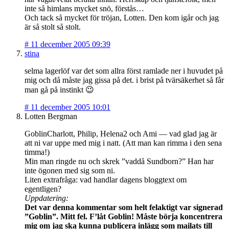
inte så himlans mycket snö, förstås…
Och tack så mycket för tröjan, Lotten. Den kom igår och jag
är så stolt så stolt.
#
11 december 2005 09:39
stina
selma lagerlöf var det som allra först ramlade ner i huvudet på
mig och då måste jag gissa på det. i brist på tvärsäkerhet så får
man gå på instinkt 😉
#
11 december 2005 10:01
Lotten Bergman
GoblinCharlott, Philip, Helena2 och Ami — vad glad jag är
att ni var uppe med mig i natt. (Att man kan rimma i den sena
timma!)
Min man ringde nu och skrek ”vaddå Sundborn?” Han har
inte ögonen med sig som ni.
Liten extrafråga: vad handlar dagens bloggtext om
egentligen?
Uppdatering:
Det var denna kommentar som helt felaktigt var signerad
”Goblin”. Mitt fel. F’låt Goblin! Måste börja koncentrera
mig om jag ska kunna publicera inlägg som mailats till