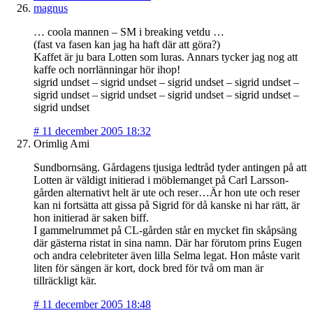
magnus
… coola mannen – SM i breaking vetdu …
(fast va fasen kan jag ha haft där att göra?)
Kaffet är ju bara Lotten som luras. Annars tycker jag nog att
kaffe och norrlänningar hör ihop!
sigrid undset – sigrid undset – sigrid undset – sigrid undset –
sigrid undset – sigrid undset – sigrid undset – sigrid undset –
sigrid undset
#
11 december 2005 18:32
Orimlig Ami
Sundbornsäng. Gårdagens tjusiga ledtråd tyder antingen på att
Lotten är väldigt initierad i möblemanget på Carl Larsson-
gården alternativt helt är ute och reser…Är hon ute och reser
kan ni fortsätta att gissa på Sigrid för då kanske ni har rätt, är
hon initierad är saken biff.
I gammelrummet på CL-gården står en mycket fin skåpsäng
där gästerna ristat in sina namn. Där har förutom prins Eugen
och andra celebriteter även lilla Selma legat. Hon måste varit
liten för sängen är kort, dock bred för två om man är
tillräckligt kär.
#
11 december 2005 18:48