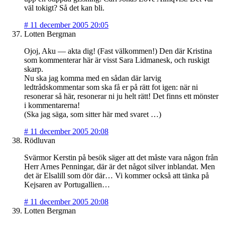
väl tokigt? Så det kan bli.
#
11 december 2005 20:05
Lotten Bergman
Ojoj, Aku — akta dig! (Fast välkommen!) Den där Kristina
som kommenterar här är visst Sara Lidmanesk, och ruskigt
skarp.
Nu ska jag komma med en sådan där larvig
ledtrådskommentar som ska få er på rätt fot igen: när ni
resonerar så här, resonerar ni ju helt rätt! Det finns ett mönster
i kommentarerna!
(Ska jag säga, som sitter här med svaret …)
#
11 december 2005 20:08
Rödluvan
Svärmor Kerstin på besök säger att det måste vara någon från
Herr Arnes Penningar, där är det något silver inblandat. Men
det är Elsalill som dör där… Vi kommer också att tänka på
Kejsaren av Portugallien…
#
11 december 2005 20:08
Lotten Bergman