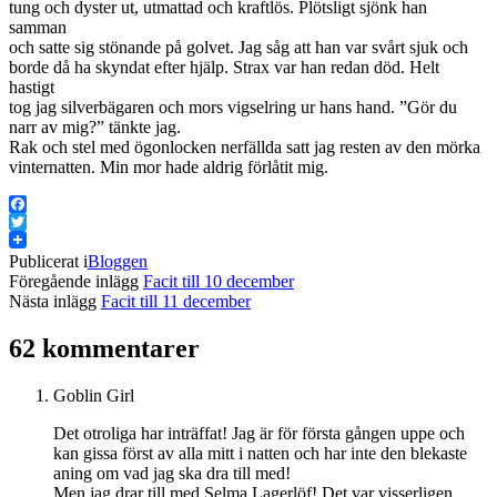
tung och dyster ut, utmattad och kraftlös. Plötsligt sjönk han
samman
och satte sig stönande på golvet. Jag såg att han var svårt sjuk och
borde då ha skyndat efter hjälp. Strax var han redan död. Helt
hastigt
tog jag silverbägaren och mors vigselring ur hans hand. ”Gör du
narr av mig?” tänkte jag.
Rak och stel med ögonlocken nerfällda satt jag resten av den mörka
vinternatten. Min mor hade aldrig förlåtit mig.
Facebook
Twitter
Publicerat i
Bloggen
Föregående inlägg
Facit till 10 december
Nästa inlägg
Facit till 11 december
62 kommentarer
Goblin Girl
Det otroliga har inträffat! Jag är för första gången uppe och
kan gissa först av alla mitt i natten och har inte den blekaste
aning om vad jag ska dra till med!
Men jag drar till med Selma Lagerlöf! Det var visserligen