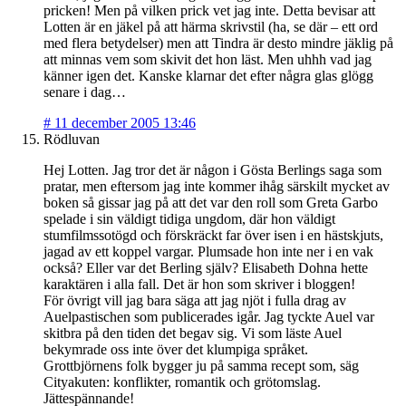
pricken! Men på vilken prick vet jag inte. Detta bevisar att
Lotten är en jäkel på att härma skrivstil (ha, se där – ett ord
med flera betydelser) men att Tindra är desto mindre jäklig på
att minnas vem som skivit det hon läst. Men uhhh vad jag
känner igen det. Kanske klarnar det efter några glas glögg
senare i dag…
#
11 december 2005 13:46
Rödluvan
Hej Lotten. Jag tror det är någon i Gösta Berlings saga som
pratar, men eftersom jag inte kommer ihåg särskilt mycket av
boken så gissar jag på att det var den roll som Greta Garbo
spelade i sin väldigt tidiga ungdom, där hon väldigt
stumfilmssotögd och förskräckt far över isen i en hästskjuts,
jagad av ett koppel vargar. Plumsade hon inte ner i en vak
också? Eller var det Berling själv? Elisabeth Dohna hette
karaktären i alla fall. Det är hon som skriver i bloggen!
För övrigt vill jag bara säga att jag njöt i fulla drag av
Auelpastischen som publicerades igår. Jag tyckte Auel var
skitbra på den tiden det begav sig. Vi som läste Auel
bekymrade oss inte över det klumpiga språket.
Grottbjörnens folk bygger ju på samma recept som, säg
Cityakuten: konflikter, romantik och grötomslag.
Jättespännande!