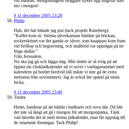
vid midnatt. Morgondagens bloggare dyker upp ungefär halv
nio i morgon!
#
11 december 2005 23:28
Philip
Hah, det här hittade jag just (tack projekt Runeberg):
”Kaffet kom in. Största silverkannan blänkte på brickan,
sockerskrinet var det gamla av silver, som knappast kom fram
vid bröllop och begravning, och småbröd var upprågat på tre
höga skålar.”
Från Jerusalem.
Nu ska jag gå och lägga mig. Min dotter är så ivrig på att
öppna sin chokladkalender att vi sover i vardagsrummet med
kalendern på bordet bredvid (då måste vi inte gå de extra
metrarna från sovrummet). Jag är också lite spänd på nästa
lucka.
#
11 december 2005 23:40
Tindra
Hmm, funderar på att bädda i badkaret och sova där. Då blir
det inte så långt att gå i morgon för att morgonpinka. Tänk
vad lärorikt det är med denna julkalender, man får uppslag till
de smartaste lösningar. Tack Philip!