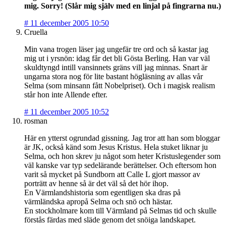
mig. Sorry! (Slår mig själv med en linjal på fingrarna nu.)
#
11 december 2005 10:50
Cruella
Min vana trogen läser jag ungefär tre ord och så kastar jag
mig ut i yrsnön: idag får det bli Gösta Berling. Han var väl
skuldtyngd intill vansinnets gräns vill jag minnas. Snart är
ungarna stora nog för lite bastant högläsning av allas vår
Selma (som minsann fått Nobelpriset). Och i magisk realism
står hon inte Allende efter.
#
11 december 2005 10:52
rosman
Här en ytterst ogrundad gissning. Jag tror att han som bloggar
är JK, också känd som Jesus Kristus. Hela stuket liknar ju
Selma, och hon skrev ju något som heter Kristuslegender som
väl kanske var typ sedelärande berättelser. Och eftersom hon
varit så mycket på Sundborn att Calle L gjort massor av
porträtt av henne så är det väl så det hör ihop.
En Värmlandshistoria som egentligen ska dras på
värmländska apropå Selma och snö och hästar.
En stockholmare kom till Värmland på Selmas tid och skulle
förstås färdas med släde genom det snöiga landskapet.