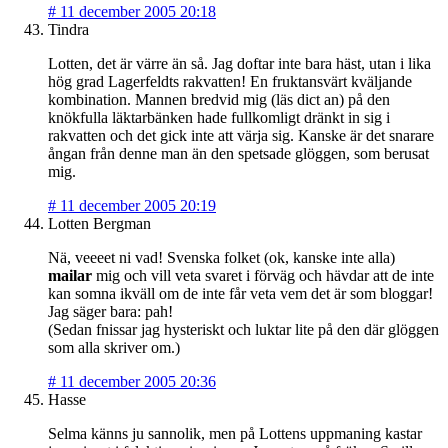
#
11 december 2005 20:18
Tindra
Lotten, det är värre än så. Jag doftar inte bara häst, utan i lika
hög grad Lagerfeldts rakvatten! En fruktansvärt kväljande
kombination. Mannen bredvid mig (läs dict an) på den
knökfulla läktarbänken hade fullkomligt dränkt in sig i
rakvatten och det gick inte att värja sig. Kanske är det snarare
ångan från denne man än den spetsade glöggen, som berusat
mig.
#
11 december 2005 20:19
Lotten Bergman
Nä, veeeet ni vad! Svenska folket (ok, kanske inte alla)
mailar
mig och vill veta svaret i förväg och hävdar att de inte
kan somna ikväll om de inte får veta vem det är som bloggar!
Jag säger bara: pah!
(Sedan fnissar jag hysteriskt och luktar lite på den där glöggen
som alla skriver om.)
#
11 december 2005 20:36
Hasse
Selma känns ju sannolik, men på Lottens uppmaning kastar