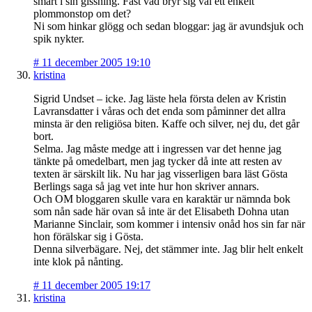
smart i sin gissning. Fast vad bryr sig väl ett enkelt
plommonstop om det?
Ni som hinkar glögg och sedan bloggar: jag är avundsjuk och
spik nykter.
#
11 december 2005 19:10
kristina
Sigrid Undset – icke. Jag läste hela första delen av Kristin
Lavransdatter i våras och det enda som påminner det allra
minsta är den religiösa biten. Kaffe och silver, nej du, det går
bort.
Selma. Jag måste medge att i ingressen var det henne jag
tänkte på omedelbart, men jag tycker då inte att resten av
texten är särskilt lik. Nu har jag visserligen bara läst Gösta
Berlings saga så jag vet inte hur hon skriver annars.
Och OM bloggaren skulle vara en karaktär ur nämnda bok
som nån sade här ovan så inte är det Elisabeth Dohna utan
Marianne Sinclair, som kommer i intensiv onåd hos sin far när
hon förälskar sig i Gösta.
Denna silverbägare. Nej, det stämmer inte. Jag blir helt enkelt
inte klok på nånting.
#
11 december 2005 19:17
kristina