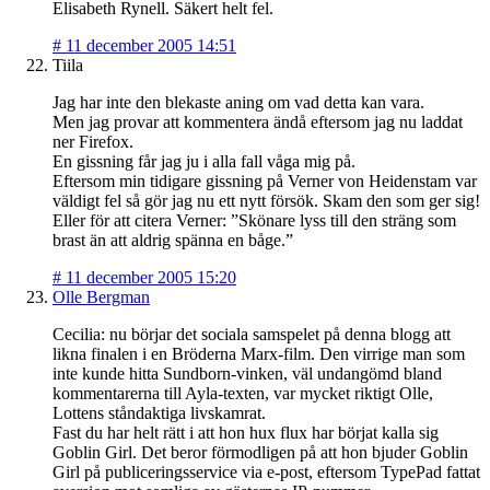
Elisabeth Rynell. Säkert helt fel.
#
11 december 2005 14:51
Tiila
Jag har inte den blekaste aning om vad detta kan vara.
Men jag provar att kommentera ändå eftersom jag nu laddat
ner Firefox.
En gissning får jag ju i alla fall våga mig på.
Eftersom min tidigare gissning på Verner von Heidenstam var
väldigt fel så gör jag nu ett nytt försök. Skam den som ger sig!
Eller för att citera Verner: ”Skönare lyss till den sträng som
brast än att aldrig spänna en båge.”
#
11 december 2005 15:20
Olle Bergman
Cecilia: nu börjar det sociala samspelet på denna blogg att
likna finalen i en Bröderna Marx-film. Den virrige man som
inte kunde hitta Sundborn-vinken, väl undangömd bland
kommentarerna till Ayla-texten, var mycket riktigt Olle,
Lottens ståndaktiga livskamrat.
Fast du har helt rätt i att hon hux flux har börjat kalla sig
Goblin Girl. Det beror förmodligen på att hon bjuder Goblin
Girl på publiceringsservice via e-post, eftersom TypePad fattat