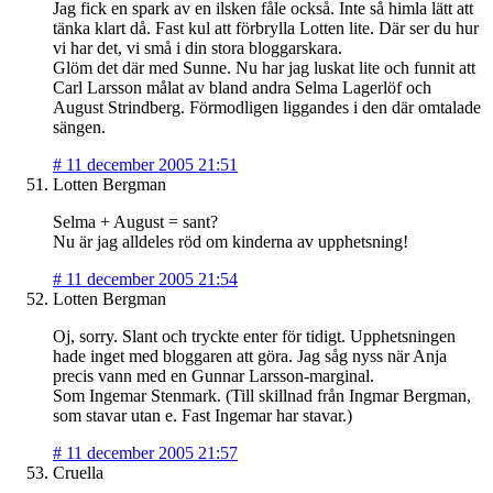
Jag fick en spark av en ilsken fåle också. Inte så himla lätt att
tänka klart då. Fast kul att förbrylla Lotten lite. Där ser du hur
vi har det, vi små i din stora bloggarskara.
Glöm det där med Sunne. Nu har jag luskat lite och funnit att
Carl Larsson målat av bland andra Selma Lagerlöf och
August Strindberg. Förmodligen liggandes i den där omtalade
sängen.
#
11 december 2005 21:51
Lotten Bergman
Selma + August = sant?
Nu är jag alldeles röd om kinderna av upphetsning!
#
11 december 2005 21:54
Lotten Bergman
Oj, sorry. Slant och tryckte enter för tidigt. Upphetsningen
hade inget med bloggaren att göra. Jag såg nyss när Anja
precis vann med en Gunnar Larsson-marginal.
Som Ingemar Stenmark. (Till skillnad från Ingmar Bergman,
som stavar utan e. Fast Ingemar har stavar.)
#
11 december 2005 21:57
Cruella