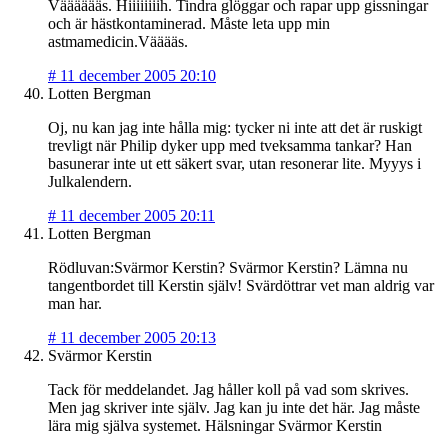
Vääääääs. Hiiiiiiiih. Tindra glöggar och rapar upp gissningar
och är hästkontaminerad. Måste leta upp min
astmamedicin.Vääääs.
#
11 december 2005 20:10
Lotten Bergman
Oj, nu kan jag inte hålla mig: tycker ni inte att det är ruskigt
trevligt när Philip dyker upp med tveksamma tankar? Han
basunerar inte ut ett säkert svar, utan resonerar lite. Myyys i
Julkalendern.
#
11 december 2005 20:11
Lotten Bergman
Rödluvan:Svärmor Kerstin? Svärmor Kerstin? Lämna nu
tangentbordet till Kerstin själv! Svärdöttrar vet man aldrig var
man har.
#
11 december 2005 20:13
Svärmor Kerstin
Tack för meddelandet. Jag håller koll på vad som skrives.
Men jag skriver inte själv. Jag kan ju inte det här. Jag måste
lära mig själva systemet. Hälsningar Svärmor Kerstin