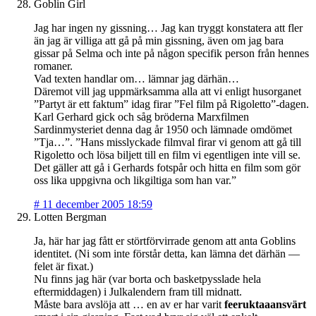
Goblin Girl
Jag har ingen ny gissning… Jag kan tryggt konstatera att fler
än jag är villiga att gå på min gissning, även om jag bara
gissar på Selma och inte på någon specifik person från hennes
romaner.
Vad texten handlar om… lämnar jag därhän…
Däremot vill jag uppmärksamma alla att vi enligt husorganet
”Partyt är ett faktum” idag firar ”Fel film på Rigoletto”-dagen.
Karl Gerhard gick och såg bröderna Marxfilmen
Sardinmysteriet denna dag år 1950 och lämnade omdömet
”Tja…”. ”Hans misslyckade filmval firar vi genom att gå till
Rigoletto och lösa biljett till en film vi egentligen inte vill se.
Det gäller att gå i Gerhards fotspår och hitta en film som gör
oss lika uppgivna och likgiltiga som han var.”
#
11 december 2005 18:59
Lotten Bergman
Ja, här har jag fått er störtförvirrade genom att anta Goblins
identitet. (Ni som inte förstår detta, kan lämna det därhän —
felet är fixat.)
Nu finns jag här (var borta och basketpysslade hela
eftermiddagen) i Julkalendern fram till midnatt.
Måste bara avslöja att … en av er har varit
feeruktaaansvärt