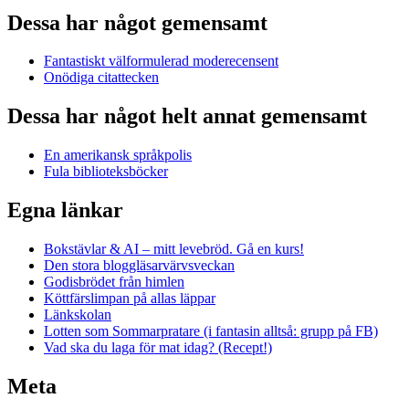
Dessa har något gemensamt
Fantastiskt välformulerad moderecensent
Onödiga citattecken
Dessa har något helt annat gemensamt
En amerikansk språkpolis
Fula biblioteksböcker
Egna länkar
Bokstävlar & AI – mitt levebröd. Gå en kurs!
Den stora bloggläsarvärvsveckan
Godisbrödet från himlen
Köttfärslimpan på allas läppar
Länkskolan
Lotten som Sommarpratare (i fantasin alltså: grupp på FB)
Vad ska du laga för mat idag? (Recept!)
Meta