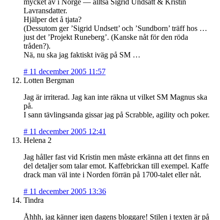
mycket av i Norge — alltså Sigrid Undsätt & Kristin
Lavransdatter.
Hjälper det å tjata?
(Dessutom ger ’Sigrid Undsett’ och ’Sundborn’ träff hos …
just det ’Projekt Runeberg’. (Kanske nåt för den röda
tråden?).
Nä, nu ska jag faktiskt iväg på SM …
#
11 december 2005 11:57
Lotten Bergman
Jag är irriterad. Jag kan inte räkna ut vilket SM Magnus ska
på.
I sann tävlingsanda gissar jag på Scrabble, agility och poker.
#
11 december 2005 12:41
Helena 2
Jag håller fast vid Kristin men måste erkänna att det finns en
del detaljer som talar emot. Kaffebrickan till exempel. Kaffe
drack man väl inte i Norden förrän på 1700-talet eller nåt.
#
11 december 2005 13:36
Tindra
Åhhh, jag känner igen dagens bloggare! Stilen i texten är på