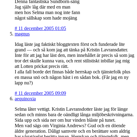
Denna fantastiska Sundborn-säng
Jag själv låg där med en man
men hos Selma man nog inte fann
något sällskap som hade mojäng
#
11 december 2005 01:05
magnus
Idag läste jag faktiskt bloggtexten först och funderade lite
grand — och så kom jag att tänka på Kristin Lavransdatter.
Inte för att jag har läst den, men innehållet är precis så som jag
tror det skulle kunna vara, och rent stilistiskt inbillar jag mig
att Lotten prickat precis rätt.
I alla fall borde det finnas både herrskap och tjänstefolk plus
en massa snö och någon häst i en sådan bok. (Får jag en ny
lapp nu?)
#
11 december 2005 09:09
aequinoxia
Selma låter vettigt. Kristin Lavransdotter läste jag för länge
sedan och minns bara de oändligt långa miljöbeskrivningarna.
Sida upp och sida ner om hur vinden blåste på tunet.
Men vad sägs om Virginia Andrews? Gud och en döende
äldre generation. Dåligt samvete och en berättare som aldrig
har vågat/velat berätta innan. Herrskap och tjänstefolk, men