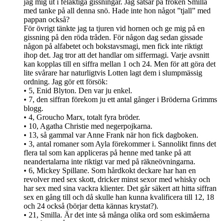
jag mig ut i felaktiga gissningar. Jag satsar på fröken Smilla
med tanke på all denna snö. Hade inte hon något ”tjall” med
pappan också?
För övrigt tänkte jag ta tjuren vid hornen och ge mig på en
gissning på den röda tråden. För någon dag sedan gissade
någon på alfabetet och bokstavsmagi, men fick inte riktigt
ihop det. Jag tror att det handlar om siffermagi. Varje avsnitt
kan kopplas till en siffra mellan 1 och 24. Men för att göra det
lite svårare har naturligtvis Lotten lagt dem i slumpmässig
ordning. Jag gör ett försök:
• 5, Enid Blyton. Den var ju enkel.
• 7, den siffran förekom ju ett antal gånger i Bröderna Grimms
blogg.
• 4, Groucho Marx, totalt fyra bröder.
• 10, Agatha Christie med negerpojkarna.
• 13, så gammal var Anne Frank när hon fick dagboken.
• 3, antal romaner som Ayla förekommer i. Sannolikt finns det
flera tal som kan appliceras på henne med tanke på att
neandertalarna inte riktigt var med på räkneövningarna.
• 6, Mickey Spillane. Som hårdkokt deckare har han en
revolver med sex skott, dricker minst sexor med whisky och
har sex med sina vackra klienter. Det går säkert att hitta siffran
sex en gång till och då skulle han kunna kvalificera till 12, 18
och 24 också (börjar detta kännas krystat?).
• 21, Smilla. Är det inte så många olika ord som eskimåerna