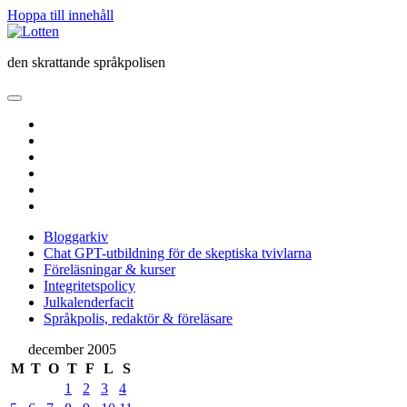
Hoppa till innehåll
Lotten
den skrattande språkpolisen
öppna
primär
twitter
meny
facebook
instagram
linkedin
rss
e-
post
Bloggarkiv
Chat GPT-utbildning för de skeptiska tvivlarna
Föreläsningar & kurser
Integritetspolicy
Julkalenderfacit
Språkpolis, redaktör & föreläsare
Sidopanel
december 2005
M
T
O
T
F
L
S
1
2
3
4