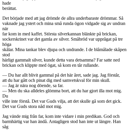
hade
berättat.
Det började med att jag drömde de allra underbaraste drömmar. Så
vaknade jag ystert och mina små runda ögon vidgade sig av undran
när
far kom in med kaffet. Största silverkannan blänkte på brickan,
sockerskrinet var det gamla av silver. Småbröd var upprågat på tre
höga
skålar. Mina tankar blev djupa och undrande. I de blåmålade skåpen
stod
härligt gammalt silver, kunde detta vara detsamma? Far satte ned
brickan och klippte med ögat, så kom en tår rullande.
— Du har allt blivit gammal på det här året, sade jag. Jag förstår,
att du har gått och pinat dig med samvetskval för min skull.
— Jag är nära nog döende, sa far.
— Men du ska alldeles glömma bort, att du har gjort illa mot mig.
Du
ville inte förstå. Det var Guds vilja, att det skulle gå som det gick.
Det var Guds stora nåd mot mig.
Jag vände mig från far, kom inte vidare i min predikan. God och
barmhärtig var han ändå. Antagligen stod han inte ut längre. Han
såg