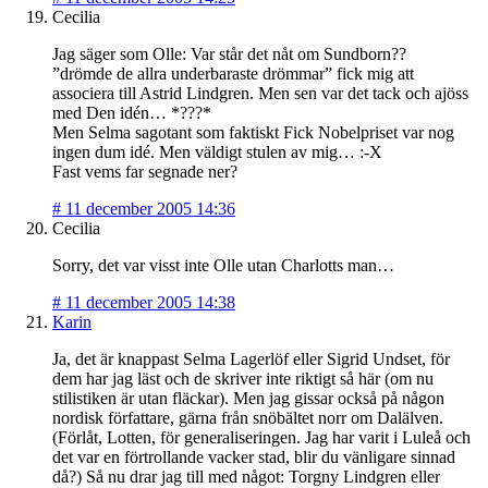
Cecilia
Jag säger som Olle: Var står det nåt om Sundborn??
”drömde de allra underbaraste drömmar” fick mig att
associera till Astrid Lindgren. Men sen var det tack och ajöss
med Den idén… *???*
Men Selma sagotant som faktiskt Fick Nobelpriset var nog
ingen dum idé. Men väldigt stulen av mig… :-X
Fast vems far segnade ner?
#
11 december 2005 14:36
Cecilia
Sorry, det var visst inte Olle utan Charlotts man…
#
11 december 2005 14:38
Karin
Ja, det är knappast Selma Lagerlöf eller Sigrid Undset, för
dem har jag läst och de skriver inte riktigt så här (om nu
stilistiken är utan fläckar). Men jag gissar också på någon
nordisk författare, gärna från snöbältet norr om Dalälven.
(Förlåt, Lotten, för generaliseringen. Jag har varit i Luleå och
det var en förtrollande vacker stad, blir du vänligare sinnad
då?) Så nu drar jag till med något: Torgny Lindgren eller