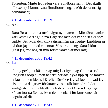
Förresten. Måste ledtråden vara Sundborn-säng? Det skulle
till exempel kunna vara Sundborns-äng… (Oh dessa mariga
bekymmer!)
#
11 december 2005 19:19
Aku
Bara för att komma med något nytt namn… Min första tanke
var Gösta Berling/Selma Lagerlöf men det var de ju fler som
tänkte. Sen kom den kloka gissningen på Torgny Lindgren så
då drar jag till med en annan Västerbottning, Sara Lidman.
(Fast jag tror nog att min första tanke var mer rätt).
#
11 december 2005 19:42
Ica
oh my gosh, nu känner jag mig lost igen. jag tänkte astrid
lindgren i början, men när det började dyka upp djupa tankar
la jag ner den idéen. Därefter försökte jag gå igenom vad jag
läst i mina dagar av författare vars språk inte hör till det
vanligaste i min bokhylla, och då var det Gösta Bergling…
Så jag tror på Selma. Men det är enbart för kunskapen är
begränsad dit.
#
11 december 2005 19:43