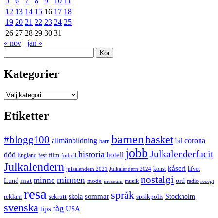
5
6
7
8
9
10
11
12
13
14
15
16
17
18
19
20
21
22
23
24
25
26
27
28
29
30
31
« nov
jan »
Sök
Kategorier
Kategorier
Etiketter
barnen
#blogg100
basket
allmänbildning
corona
bil
barn
jobb
Julkalenderfacit
historia
död
hotell
England
fest
film
fotboll
Julkalendern
kåseri
julkalendern 2021
Julkalendern 2024
konst
lifvet
nostalgi
minnen
minne
mat
Lund
mode
ord
musik
radio
museum
recept
resa
språk
sommar
reklam
sekrutt
skola
språkpolis
Stockholm
svenska
tåg
USA
tips