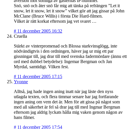
aversion mot somliga av gästernas IP-nummer.
Snö, snö och åter snö får mig att tänka på refrängen ”Let it
snow, let it snow, let it snow” vilket gör att jag gissar på John
McClane (Bruce Willis) i första Die Hard-filmen.
Vilket är rätt korkat eftersom jag vet svaret …
#
11 december 2005 16:32
Cruella
Stärkt av vinterpromenad och Blossa starkvinsglögg, inte
nödvändigtvis i den ordningen, häver jag ur mig ett par
gissningar till, jag drar till med svenska fadermördare (ännu ett
ord med dubbel betydelse): Ingemar Bergman och Jan
Myrdal, samtidigt. Vilken fest.
#
11 december 2005 17:15
Yvonne
Alltså, jag hade ingen aning inatt när jag läste den nyss
utlagda texten, och flera timmar senare har jag fortfarande
ingen aning om vem det är. Men för att gissa på något som
med all säkerhet är fel så drar jag till med Ingmar Bergman
eftersom jag aldrig lyckats hålla mig vaken genom någon av
hans filmer.
#
11 december 2005 17:54