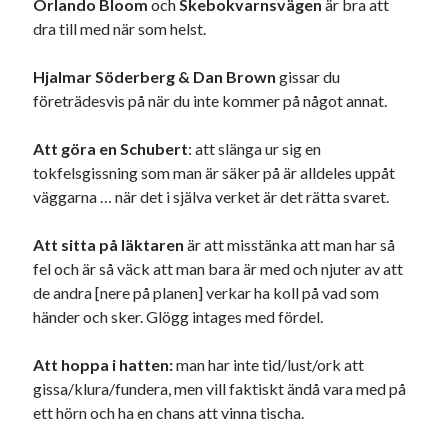
Orlando Bloom
och
Skebokvarnsvägen
är bra att
dra till med när som helst.
Hjalmar Söderberg & Dan Brown
gissar du
företrädesvis på när du inte kommer på något annat.
Att göra en Schubert
: att slänga ur sig en
tokfelsgissning som man är säker på är alldeles uppåt
väggarna … när det i själva verket är det rätta svaret.
Att
sitta på läktaren
är att misstänka att man har så
fel och är så väck att man bara är med och njuter av att
de andra [nere på planen] verkar ha koll på vad som
händer och sker. Glögg intages med fördel.
Att hoppa i hatten:
man har inte tid/lust/ork att
gissa/klura/fundera, men vill faktiskt ändå vara med på
ett hörn och ha en chans att vinna tischa.