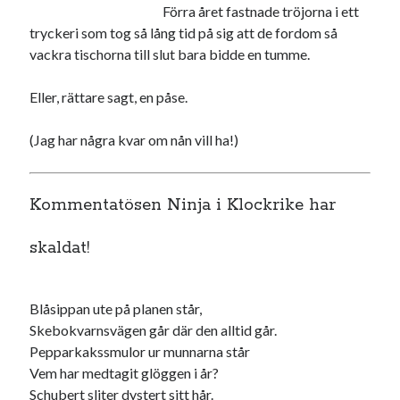
Förra året fastnade tröjorna i ett
tryckeri som tog så lång tid på sig att de fordom så
vackra tischorna till slut bara bidde en tumme.
Eller, rättare sagt, en påse.
(Jag har några kvar om nån vill ha!)
Kommentatösen Ninja i Klockrike har
skaldat!
Blåsippan ute på planen står,
Skebokvarnsvägen går där den alltid går.
Pepparkakssmulor ur munnarna står
Vem har medtagit glöggen i år?
Schubert sliter dystert sitt hår.