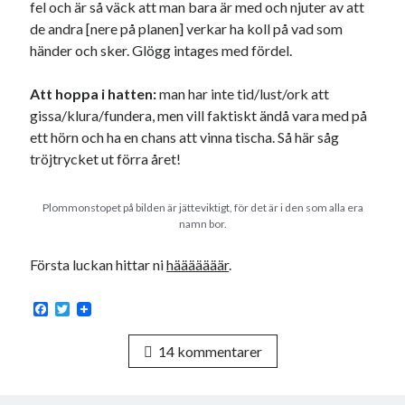
fel och är så väck att man bara är med och njuter av att
de andra [nere på planen] verkar ha koll på vad som
händer och sker. Glögg intages med fördel.
Att hoppa i hatten:
man har inte tid/lust/ork att
gissa/klura/fundera, men vill faktiskt ändå vara med på
ett hörn och ha en chans att vinna tischa. Så här såg
tröjtrycket ut förra året!
Plommonstopet på bilden är jätteviktigt, för det är i den som alla era
namn bor.
Första luckan hittar ni
hääääääär
.
F
T
a
w
c
i
14 kommentarer
e
t
b
t
o
e
o
r