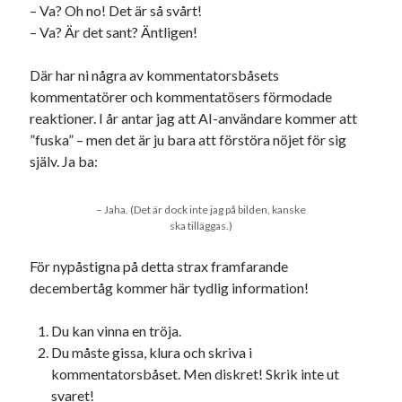
Etiketter
– Va? Oh no! Det är så svårt!
– Va? Är det sant? Äntligen!
#blogg100
allmänbildning
barn
Där har ni några av kommentatorsbåsets
barnen
basket
corona
bil
kommentatörer och kommentatösers förmodade
död
film
England
fest
fotboll
reaktioner. I år antar jag att AI-användare kommer att
”fuska” – men det är ju bara att förstöra nöjet för sig
jobb
historia
hotell
själv. Ja ba:
Julkalendern
Julkalenderfacit
– Jaha. (Det är dock inte jag på bilden, kanske
julkalendern 2021
Julkalendern 2024
konst
ska tilläggas.)
minne
kåseri
mat
Lund
lifvet
För nypåstigna på detta strax framfarande
minnen
mode
musik
museum
decembertåg kommer här tydlig information!
nostalgi
ord
radio
recept
Du kan vinna en tröja.
resa
Du måste gissa, klura och skriva i
skola
reklam
sekrutt
kommentatorsbåset. Men diskret! Skrik inte ut
språk
sommar
språkpolis
svaret!