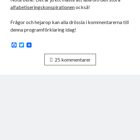
alfabetiseringskonspirationen
också!
Frågor och hejarop kan alla drössla i kommentarerna till
denna programförklaring idag!
F
T
a
w
c
i
25 kommentarer
e
t
b
t
o
e
o
r
k