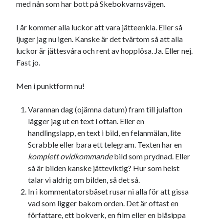
med nån som har bott på Skebokvarnsvägen.
I år kommer alla luckor att vara jätteenkla. Eller så
ljuger jag nu igen. Kanske är det tvärtom så att alla
luckor är jättesvåra och rent av hopplösa. Ja. Eller nej.
Fast jo.
Men i punktform nu!
Varannan dag (ojämna datum) fram till julafton
lägger jag ut en text i ottan. Eller en
handlingslapp, en text i bild, en felanmälan, lite
Scrabble eller bara ett telegram. Texten har en
komplett ovidkommande
bild som prydnad. Eller
så är bilden kanske jätteviktig? Hur som helst
talar vi aldrig om bilden, så det så.
In i kommentatorsbåset rusar ni alla för att gissa
vad som ligger bakom orden. Det är oftast en
författare, ett bokverk, en film eller en blåsippa