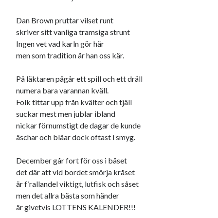
Dan Brown pruttar vilset runt
skriver sitt vanliga tramsiga strunt
Ingen vet vad karln gör här
men som tradition är han oss kär.
På läktaren pågår ett spill och ett dräll
numera bara varannan kväll.
Folk tittar upp från kvälter och tjäll
suckar mest men jublar ibland
nickar förnumstigt de dagar de kunde
äschar och bläar dock oftast i smyg.
December går fort för oss i båset
det där att vid bordet smörja kråset
är f’rallandel viktigt, lutfisk och såset
men det allra bästa som händer
är givetvis LOTTENS KALENDER!!!