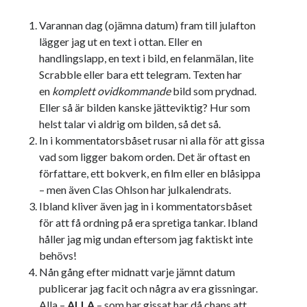
Varannan dag (ojämna datum) fram till julafton
lägger jag ut en text i ottan. Eller en
handlingslapp, en text i bild, en felanmälan, lite
Scrabble eller bara ett telegram. Texten har
en
komplett ovidkommande
bild som prydnad.
Eller så är bilden kanske jätteviktig? Hur som
helst talar vi aldrig om bilden, så det så.
In i kommentatorsbåset rusar ni alla för att gissa
vad som ligger bakom orden. Det är oftast en
författare, ett bokverk, en film eller en blåsippa
– men även Clas Ohlson har julkalendrats.
Ibland kliver även jag in i kommentatorsbåset
för att få ordning på era spretiga tankar. Ibland
håller jag mig undan eftersom jag faktiskt inte
behövs!
Nån gång efter midnatt varje jämnt datum
publicerar jag facit och några av era gissningar.
Alla –
ALLA
– som har gissat har då chans att