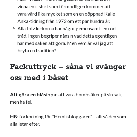
vinna en t-shirt som förmodligen kommer att
vara värd lika mycket som en en oöppnad Kalle
Anka-tidning från 1973 om ett par hundra år.
Alla tolv luckorna har något gemensamt: en röd
tråd. Ingen begriper nånsin vad detta egentligen
har med saken att göra. Men vem är väl jag att
bryta en tradition?
Fackuttryck – såna vi svänger
oss med i båset
Att göra en blåsippa
: att vara bombsäker på sin sak,
men ha fel.
HB
: förkortning för ”Hemlisbloggaren” – alltså den som
alla letar efter.