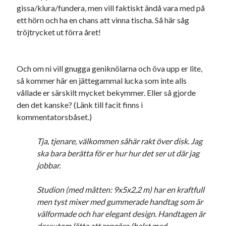
gissa/klura/fundera, men vill faktiskt ändå vara med på
ett hörn och ha en chans att vinna tischa. Så här såg
tröjtrycket ut förra året!
Och om ni vill gnugga geniknölarna och öva upp er lite,
så kommer här en jättegammal lucka som inte alls
vållade er särskilt mycket bekymmer. Eller så gjorde
den det kanske? (Länk till facit finns i
kommentatorsbåset.)
Tja, tjenare, välkommen såhär rakt över disk. Jag
ska bara berätta för er hur hur det ser ut där jag
jobbar.
Studion (med måtten: 9x5x2,2 m) har en kraftfull
men tyst mixer med gummerade handtag som är
välformade och har elegant design. Handtagen är
dessutom lätta att rengöra (helst med