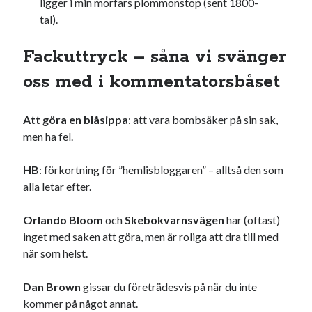
ligger i min morfars plommonstop (sent 1800-
Den stora bloggläsarvärvsveckan
tal).
Godisbrödet från himlen
Köttfärslimpan på allas läppar
Fackuttryck – såna vi svänger
Länkskolan
oss med i kommentatorsbåset
Lotten som Sommarpratare (i fantasin alltså: grupp på FB)
Vad ska du laga för mat idag? (Recept!)
Att göra en blåsippa
: att vara bombsäker på sin sak,
men ha fel.
Meta
HB
: förkortning för ”hemlisbloggaren” – alltså den som
Logga in
alla letar efter.
Flöde för inlägg
Flöde för kommentarer
Orlando Bloom
och
Skebokvarnsvägen
har (oftast)
WordPress.org
inget med saken att göra, men är roliga att dra till med
när som helst.
Dan Brown
gissar du företrädesvis på när du inte
kommer på något annat.
Pejpalla!