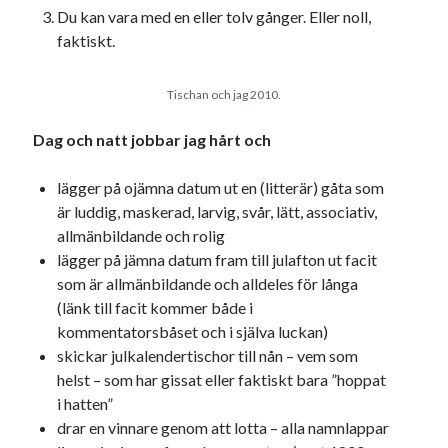
Du kan vara med en eller tolv gånger. Eller noll,
svenska
tåg
tips
Stockholm
faktiskt.
USA
Tischan och jag 2010.
Dessa har något gemensamt
Dag och natt jobbar jag hårt och
Fantastiskt välformulerad moderecensent
lägger på ojämna datum ut en (litterär) gåta som
Onödiga citattecken
är luddig, maskerad, larvig, svår, lätt, associativ,
allmänbildande och rolig
lägger på jämna datum fram till julafton ut facit
Dessa har något helt annat gemensamt
som är allmänbildande och alldeles för långa
En amerikansk språkpolis
(länk till facit kommer både i
Fula biblioteksböcker
kommentatorsbåset och i själva luckan)
skickar julkalendertischor till nån – vem som
helst – som har gissat eller faktiskt bara ”hoppat
i hatten”
Egna länkar
drar en vinnare genom att lotta – alla namnlappar
Bokstävlar & AI – mitt levebröd. Gå en kurs!