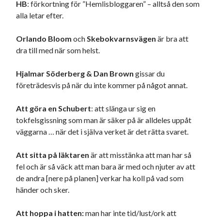
HB
: förkortning för ”Hemlisbloggaren” – alltså den som
alla letar efter.
Orlando Bloom
och
Skebokvarnsvägen
är bra att
dra till med när som helst.
Hjalmar Söderberg & Dan Brown
gissar du
företrädesvis på när du inte kommer på något annat.
Att göra en Schubert
: att slänga ur sig en
tokfelsgissning som man är säker på är alldeles uppåt
väggarna … när det i själva verket är det rätta svaret.
Att
sitta på läktaren
är att misstänka att man har så
fel och är så väck att man bara är med och njuter av att
de andra [nere på planen] verkar ha koll på vad som
händer och sker.
Att hoppa i hatten:
man har inte tid/lust/ork att