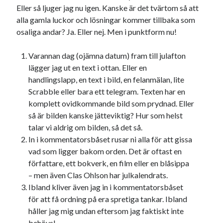
Eller så ljuger jag nu igen. Kanske är det tvärtom så att
alla gamla luckor och lösningar kommer tillbaka som
osaliga andar? Ja. Eller nej. Men i punktform nu!
Varannan dag (ojämna datum) fram till julafton
lägger jag ut en text i ottan. Eller en
handlingslapp, en text i bild, en felanmälan, lite
Scrabble eller bara ett telegram. Texten har en
komplett ovidkommande bild som prydnad. Eller
så är bilden kanske jätteviktig? Hur som helst
talar vi aldrig om bilden, så det så.
In i kommentatorsbåset rusar ni alla för att gissa
vad som ligger bakom orden. Det är oftast en
författare, ett bokverk, en film eller en blåsippa
– men även Clas Ohlson har julkalendrats.
Ibland kliver även jag in i kommentatorsbåset
för att få ordning på era spretiga tankar. Ibland
håller jag mig undan eftersom jag faktiskt inte
behövs!