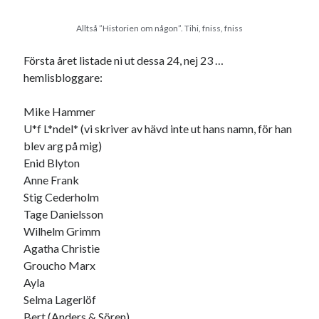
Alltså ”Historien om någon”. Tihi, fniss, fniss
Första året listade ni ut dessa 24, nej 23 …
hemlisbloggare:
Mike Hammer
U*f L*ndel* (vi skriver av hävd inte ut hans namn, för han
blev arg på mig)
Enid Blyton
Anne Frank
Stig Cederholm
Tage Danielsson
Wilhelm Grimm
Agatha Christie
Groucho Marx
Ayla
Selma Lagerlöf
Bert (Anders & Sören)