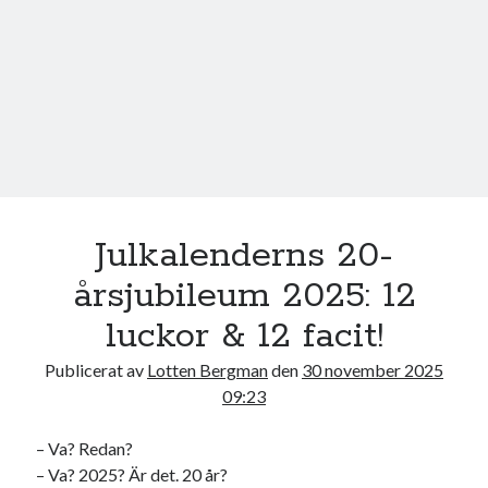
17
18
19
20
21
22
23
24
25
26
27
28
29
30
31
« jul
Sök
Julkalenderns 20-
årsjubileum 2025: 12
luckor & 12 facit!
Kategorier
Publicerat av
Lotten Bergman
den
30 november 2025
Kategorier
09:23
– Va? Redan?
– Va? 2025? Är det. 20 år?