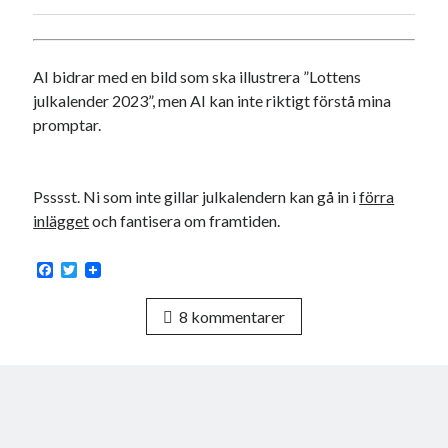
AI bidrar med en bild som ska illustrera ”Lottens
julkalender 2023”, men AI kan inte riktigt förstå mina
promptar.
Psssst. Ni som inte gillar julkalendern kan gå in i
förra
inlägget
och fantisera om framtiden.
F
T
a
w
c
i
8 kommentarer
e
t
b
t
o
e
o
r
k