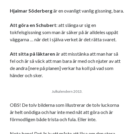
Hjalmar Söderberg
är en ovanligt vanlig gissning, bara.
Att göra en Schubert
: att slänga ur sig en
tokfelsgissning som man är säker på är alldeles uppåt
väggarna … när det i själva verket är det rätta svaret.
Swish: 070-8885542
Att
sitta på läktaren
är att misstänka att man har så
fel och är så väck att man bara är med och njuter av att
de andra [nere på planen] verkar ha koll på vad som
händer och sker.
Julkalendern 2013.
OBS! De tolv bilderna som illustrerar de tolv luckorna
är helt onödiga och har inte med nåt att göra och är
förmodligen både trista och fula. Eller inte.
Nota bene! Det är ju ett måste att läsa om den stora