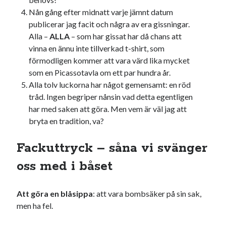
Nån gång efter midnatt varje jämnt datum
publicerar jag facit och några av era gissningar.
Alla –
ALLA
– som har gissat har då chans att
vinna en ännu inte tillverkad t-shirt, som
förmodligen kommer att vara värd lika mycket
som en Picassotavla om ett par hundra år.
Alla tolv luckorna har något gemensamt: en röd
tråd. Ingen begriper nånsin vad detta egentligen
har med saken att göra. Men vem är väl jag att
bryta en tradition, va?
Fackuttryck – såna vi svänger
oss med i båset
Att göra en blåsippa
: att vara bombsäker på sin sak,
men ha fel.