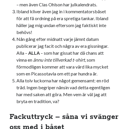
– men även Clas Ohlson har julkalendrats.
Ibland kliver även jag in i kommentatorsbåset
för att få ordning på era spretiga tankar. Ibland
håller jag mig undan eftersom jag faktiskt inte
behövs!
Nån gång efter midnatt varje jämnt datum
publicerar jag facit och några av era gissningar.
Alla –
ALLA
– som har gissat har då chans att
vinna en
ännu inte tillverkad t-shirt
, som
förmodligen kommer att vara värd lika mycket
som en Picassotavla om ett par hundra år.
Alla tolv luckorna har något gemensamt: en röd
tråd. Ingen begriper nånsin vad detta egentligen
har med saken att göra. Men vem är väl jag att
bryta en tradition, va?
Fackuttryck – såna vi svänger
oss med i båset