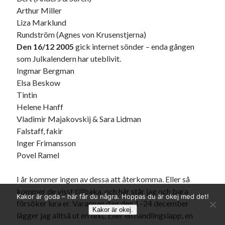
Arthur Miller
Liza Marklund
Rundström (Agnes von Krusenstjerna)
Den 16/12 2005
gick internet sönder – enda gången
som Julkalendern har uteblivit.
Ingmar Bergman
Elsa Beskow
Tintin
Helene Hanff
Vladimir Majakovskij & Sara Lidman
Falstaff, fakir
Inger Frimansson
Povel Ramel
I år kommer ingen av dessa att återkomma. Eller så
kommer de visst tillbaka, och här står jag och bara
Kakor är goda – här får du några. Hoppas du är okej med det!
försöker lura er. Varannan dag den 1–24 december
Kakor är okej.
lägger jag alltså ut en text. Eller en handlingslapp, en