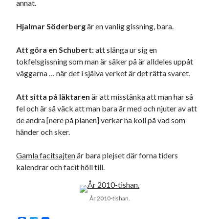
annat.
Godisbrödet från himlen
Köttfärslimpan på allas läppar
Hjalmar Söderberg
är en vanlig gissning, bara.
Länkskolan
Lotten som Sommarpratare (i fantasin alltså: grupp på FB)
Att göra en Schubert
: att slänga ur sig en
Vad ska du laga för mat idag? (Recept!)
tokfelsgissning som man är säker på är alldeles uppåt
väggarna … när det i själva verket är det rätta svaret.
Meta
Att
sitta på läktaren
är att misstänka att man har så
Logga in
fel och är så väck att man bara är med och njuter av att
Flöde för inlägg
de andra [nere på planen] verkar ha koll på vad som
Flöde för kommentarer
händer och sker.
WordPress.org
Gamla facitsajten
är bara plejset där forna tiders
kalendrar och facit höll till.
År 2010-tishan.
Pejpalla!