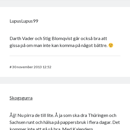
LupusLupus99
Darth Vader och Stig Blomqvist går också bra att
gissa på om man inte kan komma på något bättre.
#
30 november 2013 12:52
Skogsgurra
Åjj! Nu pirra de till lite. Å ja som ska dra Thüringen och
Sachsen runt och hälsa på pappersbruk i flera dagar. Det
kommer inte att gå så bra. Med Kalendern…