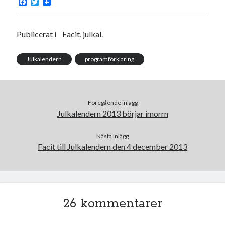
F
T
a
w
c
i
e
t
b
t
Publicerat i
Facit, julkal.
o
e
o
r
Swish: 070-8885542
k
Julkalendern
programförklaring
Föregående inlägg
Julkalendern 2013 börjar imorrn
Nästa inlägg
Facit till Julkalendern den 4 december 2013
26 kommentarer