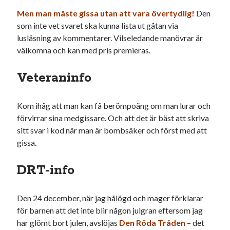
#blogg100
allmänbildning
barn
Men man måste gissa utan att vara övertydlig!
Den
som inte vet svaret ska kunna lista ut gåtan via
barnen
basket
corona
bil
lusläsning av kommentarer. Vilseledande manövrar är
död
välkomna och kan med pris premieras.
film
England
fest
fotboll
jobb
historia
hotell
Veteraninfo
Julkalendern
Julkalenderfacit
Kom ihåg att man kan få berömpoäng om man lurar och
julkalendern 2021
Julkalendern 2024
konst
förvirrar sina medgissare. Och att det är bäst att skriva
minne
kåseri
mat
Lund
lifvet
sitt svar i kod när man är bombsäker och först med att
minnen
gissa.
mode
musik
museum
nostalgi
ord
radio
recept
DRT-info
resa
skola
reklam
sekrutt
Den 24 december, när jag hålögd och mager förklarar
språk
sommar
språkpolis
för barnen att det inte blir någon julgran eftersom jag
har glömt bort julen, avslöjas
Den Röda Tråden
– det
svenska
tåg
tips
Stockholm