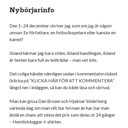
18
19
20
21
22
23
24
Nybörjarinfo
25
26
27
28
29
30
Den 1–24 december skriver jag
som om jag är någon
« okt
dec »
annan
. En författare, en fotbollsspelare eller kanske en
kamel?
Sök
Ibland härmar jag bara stilen, ibland handlingen, ibland
är texten bara full av ledtrådar – man vet inte.
Det roliga händer nämligen sedan i kommentatorsbåset
(klicka på ”KLICKA HÄR FÖR ATT KOMMENTERA”
Kategorier
längst ner i inläggen, så kan du både läsa och skriva).
Kategorier
Man kan gissa Dan Brown och Hjalmar Söderberg
varenda dag om man vill; hur fel man än har, har man
ändå en chans att vinna det pris som delas ut 24 gånger
Etiketter
– Hemlisbloggar-t-shirten.