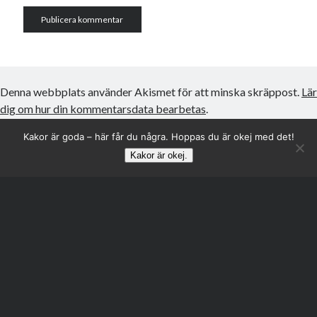
Denna webbplats använder Akismet för att minska skräppost.
Lär
dig om hur din kommentarsdata bearbetas
.
Kakor är goda – här får du några. Hoppas du är okej med det!
Kakor är okej.
Rulla
till
toppen
Author WordPress-tema
av Compete Themes