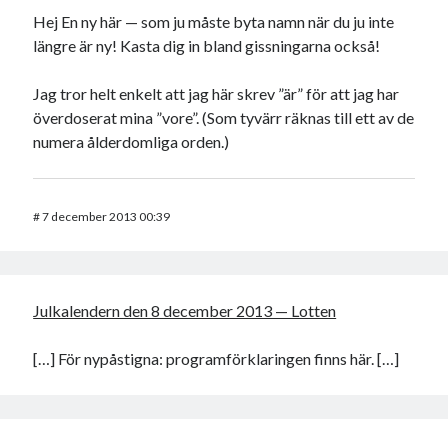
Hej En ny här — som ju måste byta namn när du ju inte
längre är ny! Kasta dig in bland gissningarna också!
Jag tror helt enkelt att jag här skrev ”är” för att jag har
överdoserat mina ”vore”. (Som tyvärr räknas till ett av de
numera ålderdomliga orden.)
#
7 december 2013 00:39
Julkalendern den 8 december 2013 — Lotten
[…] För nypåstigna: programförklaringen finns här. […]