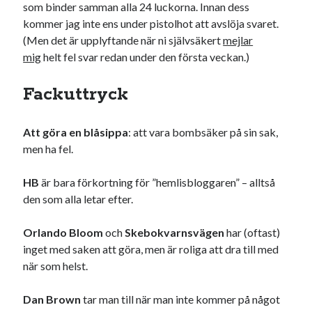
som binder samman alla 24 luckorna. Innan dess
USA
kommer jag inte ens under pistolhot att avslöja svaret.
(Men det är upplyftande när ni självsäkert
mejlar
mig
helt fel svar redan under den första veckan.)
Dessa har något gemensamt
Fackuttryck
Fantastiskt välformulerad moderecensent
Onödiga citattecken
Att göra en blåsippa
: att vara bombsäker på sin sak,
men ha fel.
Dessa har något helt annat gemensamt
HB
är bara förkortning för ”hemlisbloggaren” – alltså
En amerikansk språkpolis
den som alla letar efter.
Fula biblioteksböcker
Orlando Bloom
och
Skebokvarnsvägen
har (oftast)
inget med saken att göra, men är roliga att dra till med
Egna länkar
när som helst.
Bokstävlar & AI – mitt levebröd. Gå en kurs!
Dan Brown
tar man till när man inte kommer på något
Den stora bloggläsarvärvsveckan