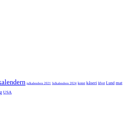
kalendern
mat
kåseri
Lund
julkalendern 2021
Julkalendern 2024
konst
lifvet
g
USA