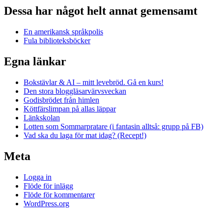
Dessa har något helt annat gemensamt
En amerikansk språkpolis
Fula biblioteksböcker
Egna länkar
Bokstävlar & AI – mitt levebröd. Gå en kurs!
Den stora bloggläsarvärvsveckan
Godisbrödet från himlen
Köttfärslimpan på allas läppar
Länkskolan
Lotten som Sommarpratare (i fantasin alltså: grupp på FB)
Vad ska du laga för mat idag? (Recept!)
Meta
Logga in
Flöde för inlägg
Flöde för kommentarer
WordPress.org