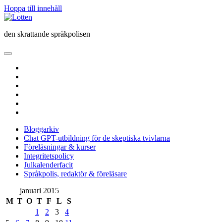
Hoppa till innehåll
Lotten
den skrattande språkpolisen
öppna
primär
twitter
meny
facebook
instagram
linkedin
rss
e-
post
Bloggarkiv
Chat GPT-utbildning för de skeptiska tvivlarna
Föreläsningar & kurser
Integritetspolicy
Julkalenderfacit
Språkpolis, redaktör & föreläsare
Sidopanel
januari 2015
M
T
O
T
F
L
S
1
2
3
4