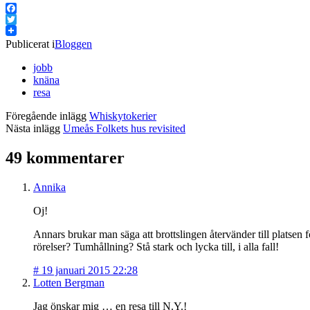
Facebook
Twitter
Publicerat i
Bloggen
jobb
knäna
resa
Föregående inlägg
Whiskytokerier
Nästa inlägg
Umeås Folkets hus revisited
49 kommentarer
Annika
Oj!
Annars brukar man säga att brottslingen återvänder till platsen
rörelser? Tumhållning? Stå stark och lycka till, i alla fall!
#
19 januari 2015 22:28
Lotten Bergman
Jag önskar mig … en resa till N.Y.!