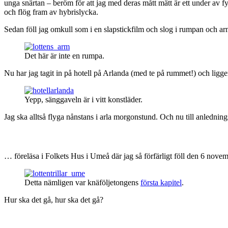
unga snärtan – beröm för att jag med deras mått mätt är ett under av f
och flög fram av hybrislycka.
Sedan föll jag omkull som i en slapstickfilm och slog i rumpan och a
Det här är inte en rumpa.
Nu har jag tagit in på hotell på Arlanda (med te på rummet!) och ligge
Yepp, sänggaveln är i vitt konstläder.
Jag ska alltså flyga nånstans i arla morgonstund. Och nu till anlednin
… föreläsa i Folkets Hus i Umeå där jag så förfärligt föll den 6 nove
Detta nämligen var knäföljetongens
första kapitel
.
Hur ska det gå, hur ska det gå?