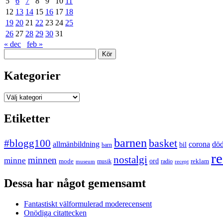
5
6
7
8
9
10
11
12
13
14
15
16
17
18
19
20
21
22
23
24
25
26
27
28
29
30
31
« dec
feb »
Sök
Kategorier
Kategorier
Etiketter
barnen
#blogg100
basket
allmänbildning
corona
dö
bil
barn
re
nostalgi
minnen
minne
mode
ord
reklam
musik
radio
museum
recept
Dessa har något gemensamt
Fantastiskt välformulerad moderecensent
Onödiga citattecken