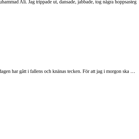
m Muhammad Ali. Jag trippade ut, dansade, jabbade, tog några hoppsasteg
 dagen har gått i fallens och knänas tecken. För att jag i morgon ska …