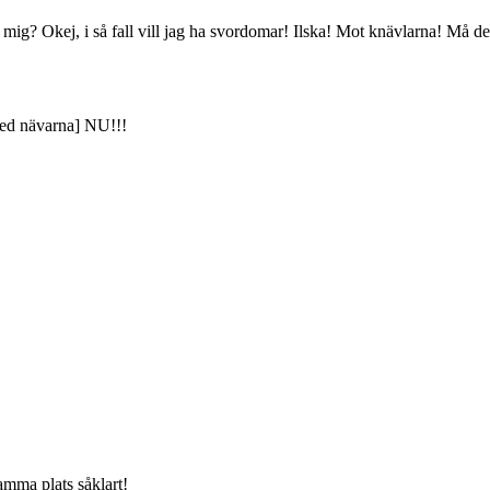
 mig? Okej, i så fall vill jag ha svordomar! Ilska! Mot knävlarna! Må de
med nävarna] NU!!!
samma plats såklart!