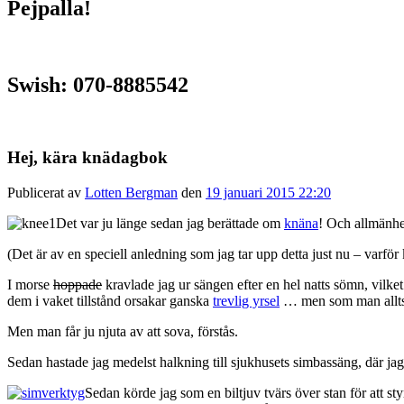
Pejpalla!
Swish: 070-8885542
Hej, kära knädagbok
Publicerat av
Lotten Bergman
den
19 januari 2015 22:20
Det var ju länge sedan jag berättade om
knäna
! Och allmänhet
(Det är av en speciell anledning som jag tar upp detta just nu – varför 
I morse
hoppade
kravlade jag ur sängen efter en hel natts sömn, vilket
dem i vaket tillstånd orsakar ganska
trevlig yrsel
… men som man alltså 
Men man får ju njuta av att sova, förstås.
Sedan hastade jag medelst halkning till sjukhusets simbassäng, där j
Sedan körde jag som en biltjuv tvärs över stan för att s