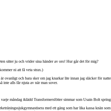
en sitter ju och vrider sina händer av oro! Hur går det för mig?
kommer ni att få veta strax.)
 är ovanligt och bara sker om jag knarkar lite innan jag släcker för natt
inte alls får njuta av när man sover.
ag varje måndag iklädd Transformersfötter simmar som Usain Bolt spring
tyrketräningssjukgymnastisera med ett gäng som har lika kassa knän som