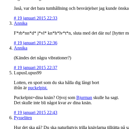
Jaså, var det bara tumhållning och besvärjelser jag kunde önska
#
19 januari 2015 22:33
Annika
F*rb*nn*d* j*vl* kn*h*lv*t*n, sluta med det där nu! [hytter 
#
19 januari 2015 22:36
Annika
(Kändes det några vibrationer?)
#
19 januari 2015 22:37
LupusLupus99
Lotten, en sport som du ska hålla dig långt bort
ifrån är
puckelpist.
Puckelpist+dina knän? Ojvoj som
Bjurman
skulle ha sagt.
Det skulle inte bli något kvar av dina knän.
#
19 januari 2015 22:43
Pysseliten
Hur det ska gå? Du ska naturligtvis trilla knävlarna tillrätta på 