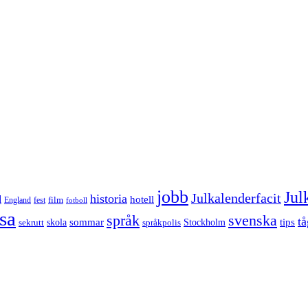
jobb
Jul
Julkalenderfacit
historia
d
hotell
England
fest
film
fotboll
sa
språk
svenska
tå
sommar
tips
sekrutt
skola
språkpolis
Stockholm