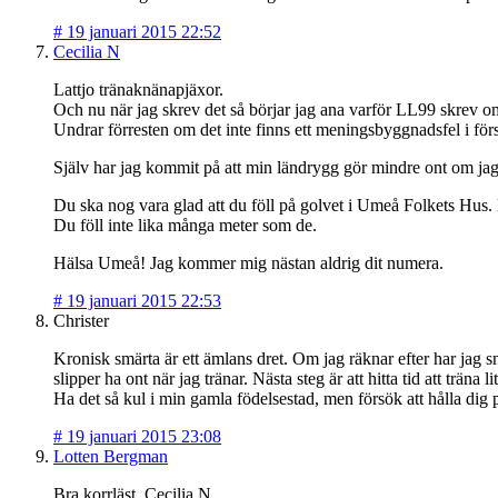
#
19 januari 2015 22:52
Cecilia N
Lattjo tränaknänapjäxor.
Och nu när jag skrev det så börjar jag ana varför LL99 skrev om
Undrar förresten om det inte finns ett meningsbyggnadsfel i förs
Själv har jag kommit på att min ländrygg gör mindre ont om jag 
Du ska nog vara glad att du föll på golvet i Umeå Folkets Hus. 
Du föll inte lika många meter som de.
Hälsa Umeå! Jag kommer mig nästan aldrig dit numera.
#
19 januari 2015 22:53
Christer
Kronisk smärta är ett ämlans dret. Om jag räknar efter har jag sna
slipper ha ont när jag tränar. Nästa steg är att hitta tid att träna
Ha det så kul i min gamla födelsestad, men försök att hålla dig 
#
19 januari 2015 23:08
Lotten Bergman
Bra korrläst, Cecilia N.