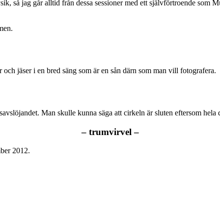
ysik, så jag går alltid från dessa sessioner med ett självförtroende so
rmen.
r och jäser i en bred säng som är en sån därn som man vill fotografera.
gsavslöjandet. Man skulle kunna säga att cirkeln är sluten eftersom hela
– trumvirvel –
mber 2012.