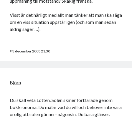
uppmaning till motstånd? Skakig franska.
Visst är det härligt med allt man tänker att man ska säga
om en viss situation uppstår igen (och som man sedan
aldrig säger …).
#
3 december 2008 21:30
Björn
Du skall veta Lotten. Solen skiner fortfarade genom
bokkronorna. Du målar vad du vill och behöver inte vara
orolig att solen går ner- någonsin. Du bara glänser.