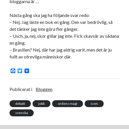
bloggarna är …
Godisbrödet från himlen
Köttfärslimpan på allas läppar
Nästa gång ska jag ha följande svar redo:
Länkskolan
– Nej. Jag läste en bok en gång. Den var bedrövlig, så
Lotten som Sommarpratare (i fantasin alltså: grupp på FB)
det tänker jag inte göra fler gånger.
Vad ska du laga för mat idag? (Recept!)
– Usch, ja, nej, skor gillar jag inte. Fick skavsår av sådana
en gång.
– Brasilien? Nej, där har jag aldrig varit, men det är ju
Meta
fullt av otrevliga människor där.
Logga in
Flöde för inlägg
F
T
a
w
Flöde för kommentarer
c
i
WordPress.org
e
t
b
t
Publicerat i
Bloggen
o
e
o
r
k
debatt
jobb
ordens magi
scen
svenska
Pejpalla!