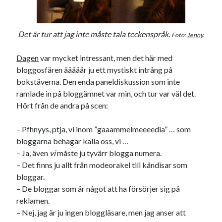
USA
Det är tur att jag inte måste tala teckenspråk.
Foto:
Jenny
.
Dessa har något gemensamt
Dagen
var mycket intressant, men det här med
bloggosfären ääääär ju ett mystiskt intrång på
Fantastiskt välformulerad moderecensent
bokstäverna. Den enda paneldiskussion som inte
Onödiga citattecken
ramlade in på bloggämnet var min, och tur var väl det.
Hört från de andra på scen:
Dessa har något helt annat gemensamt
– Pfhnyys, ptja, vi inom ”gaaammelmeeeedia” … som
En amerikansk språkpolis
bloggarna behagar kalla oss, vi …
Fula biblioteksböcker
– Ja, även
vi
måste ju tyvärr blogga numera.
– Det finns ju allt från modeorakel till kändisar som
bloggar.
Egna länkar
– De bloggar som är något att ha försörjer sig på
reklamen.
Bokstävlar & AI – mitt levebröd. Gå en kurs!
– Nej, jag är ju ingen bloggläsare, men jag anser att
Den stora bloggläsarvärvsveckan