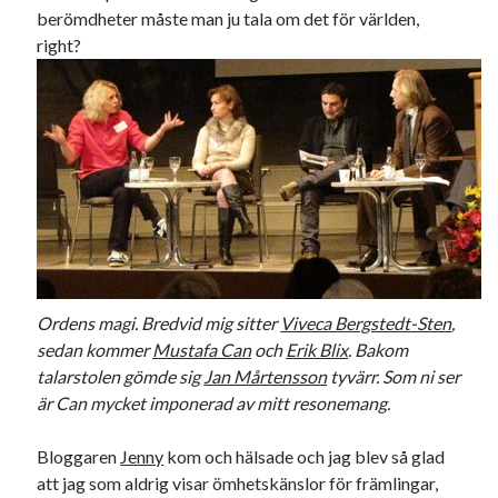
berömdheter måste man ju tala om det för världen,
22
23
24
25
26
27
28
right?
29
30
31
« nov
jan »
Sök
Ordens magi. Bredvid mig sitter
Viveca Bergstedt-Sten
,
Kategorier
sedan kommer
Mustafa Can
och
Erik Blix
. Bakom
Kategorier
talarstolen gömde sig
Jan Mårtensson
tyvärr. Som ni ser
är Can mycket imponerad av mitt resonemang.
Bloggaren
Jenny
kom och hälsade och jag blev så glad
Etiketter
att jag som aldrig visar ömhetskänslor för främlingar,