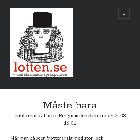
Lotten
öppna
primär
meny
Sidopanel
december 2008
Måste bara
M
T
O
T
F
L
S
Publicerat av
Lotten Bergman
den
3 december 2008
1
2
3
4
5
6
7
16:01
8
9
10
11
12
13
14
När man på scen frotterar sig med stor- och
15
16
17
18
19
20
21