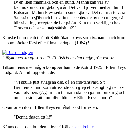
av en liten människa och en hund. Människan var av
kvinnokön och ungefär sju år. Det var Tjorven med sin hund
Båtsman. Malin skrev sedan i sin dagbok: ’Det där måste vara
Saltkråkan själv och blir vi inte accepterade av den ungen, så
blir vi aldrig accepterade här på ön. Kan man verkligen heta
Tjorven och se så majestätisk ut?’”
Kanske berodde det på att Saltkråkan skrevs som tv-manus och kom
ut som böcker först efter filmatiseringen (1964)?
Utflykt med kompisarna 1925. Astrid är den tredje från vänster.
Tillsammans med några kompisar hamnade Astrid 1925 i Ellen Keys
trädgård. Astrid rapporterade:
”Vi skulle just avlägsna oss, då en fruktansvärd S:t
Bernhardshund kom utrusande och grep ett stadigt tag i ett av
våra tolv ben. (Ägarinnan till nämnda ben går nu omkring och
omtalar stolt, att hon blivit biten av Ellen Keys hund.)”
Ovanför en dörr i Ellen Keys entréhall stod förresten:
”Denna dagen ett lif”
Känns det – och hunden – igen? Källa:
Jens Fellke
.