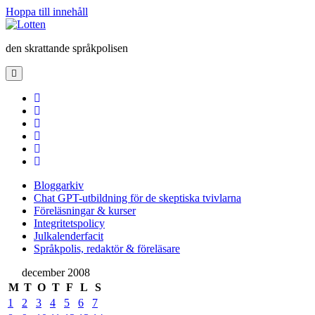
Hoppa till innehåll
Lotten
den skrattande språkpolisen
öppna
primär
meny
twitter
facebook
instagram
linkedin
rss
e-
post
Bloggarkiv
Chat GPT-utbildning för de skeptiska tvivlarna
Föreläsningar & kurser
Integritetspolicy
Julkalenderfacit
Språkpolis, redaktör & föreläsare
Sidopanel
december 2008
M
T
O
T
F
L
S
1
2
3
4
5
6
7