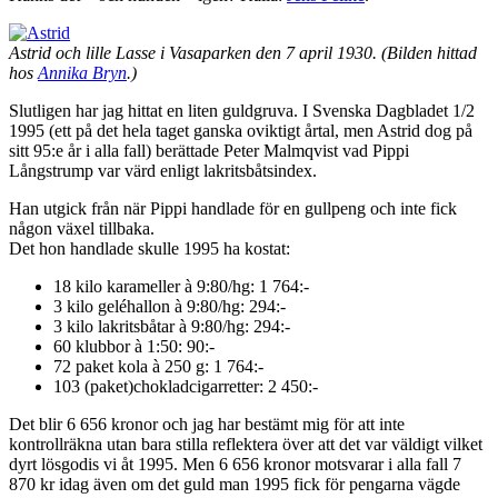
Astrid och lille Lasse i Vasaparken den 7 april 1930. (Bilden hittad
hos
Annika Bryn
.)
Slutligen har jag hittat en liten guldgruva. I Svenska Dagbladet 1/2
1995 (ett på det hela taget ganska oviktigt årtal, men Astrid dog på
sitt 95:e år i alla fall) berättade Peter Malmqvist vad Pippi
Långstrump var värd enligt lakritsbåtsindex.
Han utgick från när Pippi handlade för en gullpeng och inte fick
någon växel tillbaka.
Det hon handlade skulle 1995 ha kostat:
18 kilo karameller à 9:80/hg: 1 764:-
3 kilo geléhallon à 9:80/hg: 294:-
3 kilo lakritsbåtar à 9:80/hg: 294:-
60 klubbor à 1:50: 90:-
72 paket kola à 250 g: 1 764:-
103 (paket)chokladcigarretter: 2 450:-
Det blir 6 656 kronor och jag har bestämt mig för att inte
kontrollräkna utan bara stilla reflektera över att det var väldigt vilket
dyrt lösgodis vi åt 1995. Men 6 656 kronor motsvarar i alla fall 7
870 kr idag även om det guld man 1995 fick för pengarna vägde