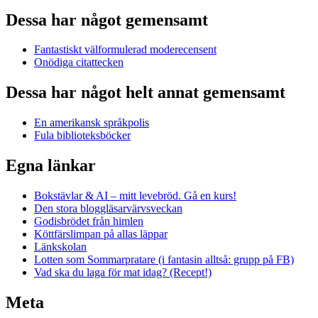
Dessa har något gemensamt
Fantastiskt välformulerad moderecensent
Onödiga citattecken
Dessa har något helt annat gemensamt
En amerikansk språkpolis
Fula biblioteksböcker
Egna länkar
Bokstävlar & AI – mitt levebröd. Gå en kurs!
Den stora bloggläsarvärvsveckan
Godisbrödet från himlen
Köttfärslimpan på allas läppar
Länkskolan
Lotten som Sommarpratare (i fantasin alltså: grupp på FB)
Vad ska du laga för mat idag? (Recept!)
Meta