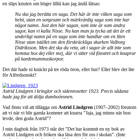
en slips knuten om höger lilltå kan jag ändå låtsas:
N
u ska jag berätta en saga. Det här är inte vilken saga som
helst, utan en sorgesam och märkvärdig saga som inte har
något namn. Just den här sagan, som inte är som andra
sagor, kan vi kalla Nisse. Nu kan man ju tycka att det är ett
underligt namn på en saga som inte handlar om en liten
Nisse utan istället om den förskräckliga skurken Valborg
Didriksson. Men det ska du veta, att i sagor är allt inte som
hemma hos dej eller mej, där vi sitter vid fönstret och knaprar
på kardemummaskorpor.
Det där hade ni knäckt på tre röda öron, eller hur? Eller blev det lite
för Alfredsonskt?
Astrid Lindgren i kringlor och sidenrosetter 1923. Precis sådana
hade jag för att dölja dumboöronen.
Vad finns väl att tillägga om
Astrid Lindgren
(1907–2002) förutom
att vi när vi blir gamla kommer att knarra ”Jaja, jag minns när hon
levde, den goda Astrid”?
I min dagbok från 1973 står det ”Det har kommit en ny bok av
Astrid Lindgren och fröken ska läsa den för oss i skolan”. (Inte