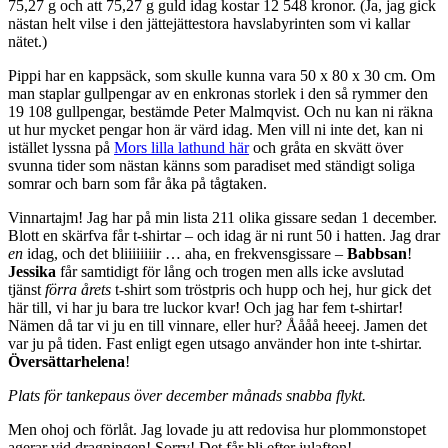
75,27 g och att 75,27 g guld idag kostar 12 548 kronor. (Ja, jag gick
nästan helt vilse i den jättejättestora havslabyrinten som vi kallar
nätet.)
Pippi har en kappsäck, som skulle kunna vara 50 x 80 x 30 cm. Om
man staplar gullpengar av en enkronas storlek i den så rymmer den
19 108 gullpengar, bestämde Peter Malmqvist. Och nu kan ni räkna
ut hur mycket pengar hon är värd idag. Men vill ni inte det, kan ni
istället lyssna på
Mors lilla lathund här
och gråta en skvätt över
svunna tider som nästan känns som paradiset med ständigt soliga
somrar och barn som får åka på tågtaken.
Vinnartajm! Jag har på min lista 211 olika gissare sedan 1 december.
Blott en skärfva får t-shirtar – och idag är ni runt 50 i hatten. Jag drar
en
idag, och det bliiiiiiiir … aha, en frekvensgissare –
Babbsan
!
Jessika
får samtidigt för lång och trogen men alls icke avslutad
tjänst
förra årets
t-shirt som tröstpris och hupp och hej, hur gick det
här till, vi har ju bara tre luckor kvar! Och jag har fem t-shirtar!
Nämen då tar vi ju en till vinnare, eller hur? Åååå heeej. Jamen det
var ju på tiden. Fast enligt egen utsago använder hon inte t-shirtar.
Översättarhelena
!
Plats för tankepaus över december månads snabba flykt.
Men ohoj och förlåt. Jag lovade ju att redovisa hur plommonstopet
agerar vid dragningen! Sorry! Det får bli efter julafton!