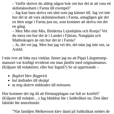
– Varför skriver du aldrig någon bok om hur det är att vara ett
skilsmässobarn i Farsta till exempel?
– Jag kan bara skriva om sånt som jag känner till. Jag vet inte
hur det är att vara skilsmässobarn i Farsta, antagligen går det
en liten unge i Farsta just nu, som kommer att skriva om det
en gång.
– Men Mio min Mio, Bröderna Lejonhjärta och Ronja? Vet
du mera om hur det är i Landet i Fjärran, Nangijala och
Mattisskogen än om hur det är i Farsta?
– Ja, det vet jag. Men hur jag vet det, det talar jag inte om, sa
Astrid.
I min iver att hitta nya vinklar, finner jag nu att Pippi Långstrump-
manuset var kraftigt reviderat om man jämför med originalmanus.
(Klåpare till redaktörer, eller hur Ingrid?) Se så upprörande –
fluglort
blev
flugprick
kul
ändrades till
skojigt
ta mig dalern
mildrades till
minsann.
Hur kommer det sig då att förstaupplagan var full av korrfel?
(Klåpare till redaktö…) Jag bläddrar lite i
Saltkråkan
nu. Den låter
faktiskt lite annorlunda:
”När familjen Melkersson klev iland på Saltkråkan möttes de