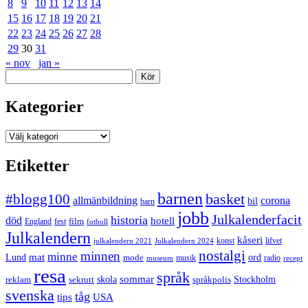
8
9
10
11
12
13
14
15
16
17
18
19
20
21
22
23
24
25
26
27
28
29
30
31
« nov
jan »
Sök
Kategorier
Kategorier
Etiketter
barnen
#blogg100
basket
allmänbildning
corona
bil
barn
jobb
Julkalenderfacit
historia
död
hotell
England
fest
film
fotboll
Julkalendern
kåseri
julkalendern 2021
Julkalendern 2024
konst
lifvet
nostalgi
minnen
minne
mat
Lund
mode
ord
musik
radio
museum
recept
resa
språk
sommar
reklam
sekrutt
skola
språkpolis
Stockholm
svenska
tåg
USA
tips