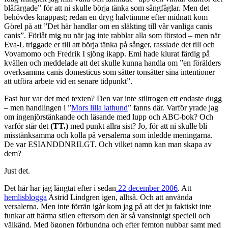
blåfärgade” för att ni skulle börja tänka som sångfåglar. Men det
behövdes knappast; redan en dryg halvtimme efter midnatt kom
Görel på att ”Det här handlar om en släkting till vår vanliga canis
canis”. Förlåt mig nu när jag inte rabblar alla som förstod – men när
Eva-L triggade er till att börja tänka på sånger, rasslade det till och
Vovamomo och Fredrik I sjöng ikapp. Emi hade klurat färdig på
kvällen och meddelade att det skulle kunna handla om ”en förälders
overksamma canis domesticus som sätter tonsätter sina intentioner
att utföra arbete vid en senare tidpunkt”.
Fast hur var det med texten? Den var inte stiltrogen ett endaste dugg
– men handlingen i ”
Mors lilla lathund
” fanns där. Varför yrade jag
om ingenjörstänkande och läsande med lupp och ABC-bok? Och
varför står det
(TT.)
med punkt allra sist? Jo, för att ni skulle bli
misstänksamma och kolla på versalerna som inledde meningarna.
De var ESIANDDNRILGT. Och vilket namn kan man skapa av
dem?
Just det.
Det här har jag längtat efter i sedan
22 december 2006
. Att
hemlisblogga
Astrid Lindgren igen, alltså. Och att använda
versalerna. Men inte förrän igår kom jag på att det ju faktiskt inte
funkar att härma stilen eftersom den är så vansinnigt speciell och
välkänd. Med ögonen förbundna och efter femton nubbar samt med