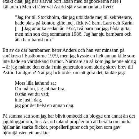
exakt citat, jag har slarvat bort lådan med dagböckerna nere i
källaren.) Men vi låter väl Astrid själv sammanfatta livet?
”Jag for till Stockholm, där jag utbildade mej till sekreterare,
hade plats på kontor, gifte mej, fick två barn, Lars och Karin.
[—] Jag är änka sedan år 1952, två barn har jag, båda gifta,
men min son dog sommaren 1986. Jag har sju barnbarn och
åtta barnbarnsbarn.”
Ett av de där barnbarnen heter Anders och han var minsann på
språkresa i Eastbourne 1979, men jag kysste en helt annan kille som
inte hade en världskänd farmor. Närmare än så kom jag henne aldrig
– är jag månne den enda i min generation som aldrig skrev brev till
Astrid Lindgren? När jag fick order om att göra det, tänkte jag:
Mors lilla lathund sa:
Du må tro, jag jobbar bra,
fastän vet du vad;
inte just i dag,
jag gör det helst en annan dag.
På samma sätt som jag har blivit ombedd att blogga om annat än det
jag bloggar om, fick Astrid ibland propåer om att berätta om andra
hjältar än starka flickor, propellerfigurer och pojken som gav
björntjänsten ett ansikte.