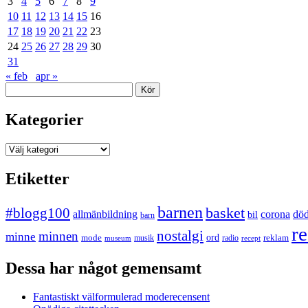
3
4
5
6
7
8
9
10
11
12
13
14
15
16
17
18
19
20
21
22
23
24
25
26
27
28
29
30
31
« feb
apr »
Sök
Kategorier
Kategorier
Etiketter
barnen
#blogg100
basket
allmänbildning
corona
dö
bil
barn
re
nostalgi
minnen
minne
mode
ord
reklam
musik
radio
museum
recept
Dessa har något gemensamt
Fantastiskt välformulerad moderecensent