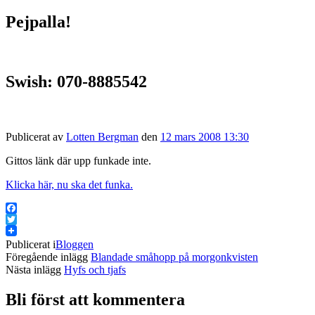
Pejpalla!
Swish: 070-8885542
Publicerat av
Lotten Bergman
den
12 mars 2008 13:30
Gittos länk där upp funkade inte.
Klicka här, nu ska det funka.
Facebook
Twitter
Publicerat i
Bloggen
Föregående inlägg
Blandade småhopp på morgonkvisten
Nästa inlägg
Hyfs och tjafs
Bli först att kommentera