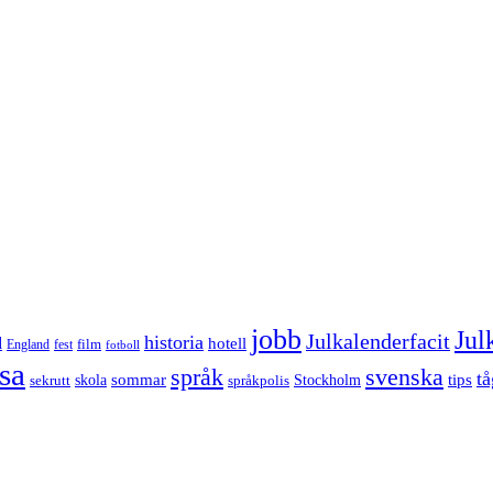
jobb
Jul
Julkalenderfacit
historia
d
hotell
England
fest
film
fotboll
sa
språk
svenska
tå
sommar
tips
sekrutt
skola
språkpolis
Stockholm