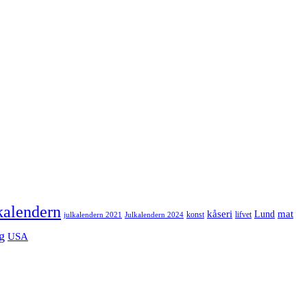
kalendern
mat
kåseri
Lund
julkalendern 2021
Julkalendern 2024
konst
lifvet
g
USA