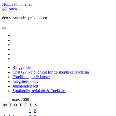
Hoppa till innehåll
Lotten
den skrattande språkpolisen
öppna
primär
twitter
meny
facebook
instagram
linkedin
rss
e-
post
Bloggarkiv
Chat GPT-utbildning för de skeptiska tvivlarna
Föreläsningar & kurser
Integritetspolicy
Julkalenderfacit
Språkpolis, redaktör & föreläsare
Sidopanel
mars 2008
M
T
O
T
F
L
S
1
2