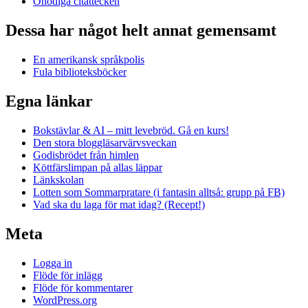
Onödiga citattecken
Dessa har något helt annat gemensamt
En amerikansk språkpolis
Fula biblioteksböcker
Egna länkar
Bokstävlar & AI – mitt levebröd. Gå en kurs!
Den stora bloggläsarvärvsveckan
Godisbrödet från himlen
Köttfärslimpan på allas läppar
Länkskolan
Lotten som Sommarpratare (i fantasin alltså: grupp på FB)
Vad ska du laga för mat idag? (Recept!)
Meta
Logga in
Flöde för inlägg
Flöde för kommentarer
WordPress.org