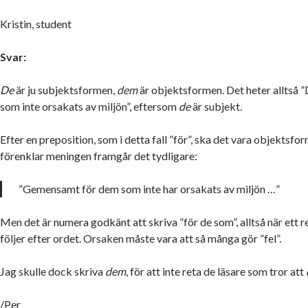
Kristin, student
Svar:
De
är ju subjektsformen,
dem
är objektsformen. Det heter alltså 
som inte orsakats av miljön”, eftersom
de
är subjekt.
Efter en preposition, som i detta fall ”för”, ska det vara objektsf
förenklar meningen framgår det tydligare:
”Gemensamt för dem som inte har orsakats av miljön …”
Men det är numera godkänt att skriva ”för de som”, alltså när ett 
följer efter ordet. Orsaken måste vara att så många gör ”fel”.
Jag skulle dock skriva
dem
, för att inte reta de läsare som tror att
/Per