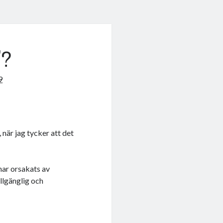
”?
9
, när jag tycker att det
har orsakats av
illgänglig och