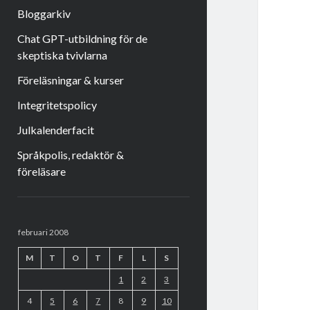
Bloggarkiv
Chat GPT-utbildning för de
skeptiska tvivlarna
Föreläsningar & kurser
Integritetspolicy
Julkalenderfacit
Språkpolis, redaktör &
föreläsare
Sidopanel
februari 2008
M
T
O
T
F
L
S
1
2
3
4
5
6
7
8
9
10