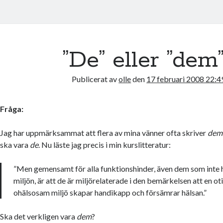
”De” eller ”dem
Publicerat av
olle
den
17 februari 2008 22:4
Fråga:
Jag har uppmärksammat att flera av mina vänner ofta skriver
dem
ska vara
de
. Nu läste jag precis i min kurslitteratur:
”Men gemensamt för alla funktionshinder, även dem som inte 
miljön, är att de är miljörelaterade i den bemärkelsen att en ot
ohälsosam miljö skapar handikapp och försämrar hälsan.”
Ska det verkligen vara
dem
?