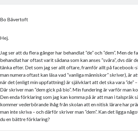
Bo Bävertoft
Hej.
Jag ser att du flera gånger har behandlat ”de” och ”dem”. Men de fa
behandlat har oftast varit sådana som kan anses ”svåra”, dvs där de
tänka efter. Det som jag ser allt oftare, framför allt på facebook-s
man numera oftast kan läsa vad ”vanliga människor” skriver), är a
när det (enligt min uppfattning) är självklart att det ska vara ”de” –
Där skriver man ”dem gick på bio”. Min fundering är varför man ko
Den enda förklaring som jag kan komma på är att man i talspråk s
kommer vederbörande ihåg från skolan att en nitisk lärare har prän
man inte skriva – och därför skriver man ”dem”. Kan det ligga något 
du en bättre förklaring?