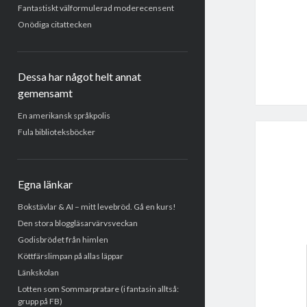
Fantastiskt välformulerad moderecensent
Onödiga citattecken
Dessa har något helt annat
gemensamt
En amerikansk språkpolis
Fula biblioteksböcker
Egna länkar
Bokstävlar & AI – mitt levebröd. Gå en kurs!
Den stora bloggläsarvärvsveckan
Godisbrödet från himlen
Köttfärslimpan på allas läppar
Länkskolan
Lotten som Sommarpratare (i fantasin alltså:
grupp på FB)