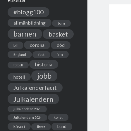
Etiketter
#blogg100
allmänbildning
barn
barnen
basket
corona
död
bil
film
England
fest
historia
fotboll
jobb
hotell
Julkalenderfacit
Julkalendern
julkalendern 2021
Julkalendern 2024
konst
kåseri
Lund
lifvet