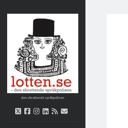
Lotten
den skrattande språkpolisen
twitter
facebook
instagram
linkedin
rss
e-
post