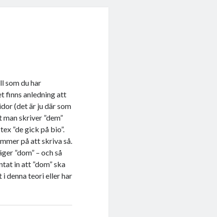
ll som du har
t finns anledning att
idor (det är ju där som
tt man skriver ”dem”
 tex ”de gick på bio”.
mmer på att skriva så.
äger ”dom” – och så
tat in att ”dom” ska
i denna teori eller har