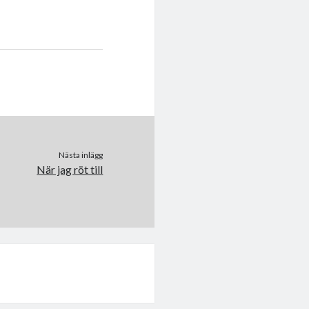
Nästa inlägg
När jag röt till