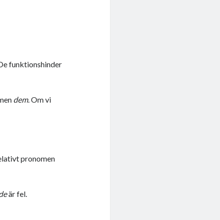
”De funktionshinder
ormen
dem
. Om vi
relativt pronomen
de
är fel.