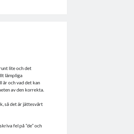
runt lite och det
llt lämpliga
ll är och vad det kan
heten av den korrekta.
, så det är jättesvårt
kriva fel på ”de” och