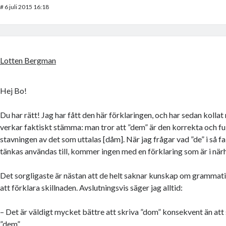
#
6 juli 2015 16:18
Lotten Bergman
Hej Bo!
Du har rätt! Jag har fått den här förklaringen, och har sedan kollat 
verkar faktiskt stämma: man tror att ”dem” är den korrekta och fu
stavningen av det som uttalas [dåm]. När jag frågar vad ”de” i så fa
tänkas användas till, kommer ingen med en förklaring som är i när
Det sorgligaste är nästan att de helt saknar kunskap om grammatik
att förklara skillnaden. Avslutningsvis säger jag alltid:
– Det är väldigt mycket bättre att skriva ”dom” konsekvent än att s
”dem”.