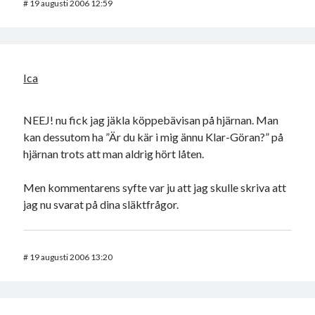
#
19 augusti 2006 12:59
Ica
Swish: 070-8885542
NEEJ! nu fick jag jäkla köppebävisan på hjärnan. Man
kan dessutom ha ”Är du kär i mig ännu Klar-Göran?” på
hjärnan trots att man aldrig hört låten.
Men kommentarens syfte var ju att jag skulle skriva att
jag nu svarat på dina släktfrågor.
#
19 augusti 2006 13:20