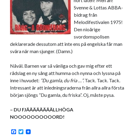
hört låten! Men åh!
#blogg100
allmänbildning
barn
Svenne & Lottas ABBA-
bidrag från
barnen
basket
corona
bil
Melodifestivalen 1975!
död
Den nioårige
film
England
fest
fotboll
svordomspolisen
jobb
historia
hotell
deklarerade dessutom att inte ens på engelska får man
svära när man sjunger. (Damn.)
Julkalendern
Julkalenderfacit
julkalendern 2021
Julkalendern 2024
konst
Nåväl. Barnen var så vänliga och gav mig efter ett
rådslag en ny sång att humma och nynna och lyssna på
minne
kåseri
mat
Lund
lifvet
inne i huvudet:
”Du gamla, du fria …”.
Tack. Tack. Tack.
minnen
mode
musik
museum
Intressant är att inledningsraderna från allra allra första
nostalgi
början sjöngs ”Du gamla, du friska”. Oj, måste pysa.
ord
radio
recept
resa
– DU FJÄÄÄÄÄÄÄÄLLHÖGA
skola
reklam
sekrutt
NOOOOOOOOOORD!
språk
sommar
språkpolis
F
T
svenska
tåg
tips
Stockholm