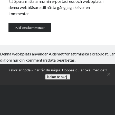
Spara mitt namn, min e-postadress och webbplats i
denna webbläsare till nästa gång jag skriver en
kommentar.
Denna webbplats använder Akismet för att minska skräppost.
Lär
dig om hur din kommentarsdata bearbetas
.
Kakor är goda – här får du några. Hoppas du är okej med det!
Kakor är okej.
Rulla
till
toppen