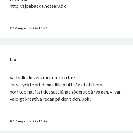
http://sjoebacka.hotserv.dk
#
19 augusti 2006 14:21
Ica
vad ville du veta mer om min far?
Ja, vi tyckte att denna lilla plutt såg ut att heta
norrköping, fast det satt långt söderut på ryggen. vi var
väldigt kreativa redan på den tiden. pöh!
#
19 augusti 2006 16:47