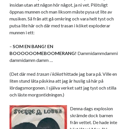
insidan utan att någon hör något, ja ni vet. Plötsligt
21
22
23
24
25
26
27
öppnas munnen och man liksom måste pysa ut lite av
28
29
30
31
musiken. Så från att gå omkring och vara helt tyst och
putsa lite här och där med trasan i köket exploderar
« jul
sep »
munnen i ett:
–
SOM EN BANG! EN
Sök
BOOOOOOMEBOOMERANG!
Dammidammdammi
dammidamm damm …
(Det där med
trasan i köket
hittade jag bara på. Ville en
liten stund låta påskina att jag är huslig så här på
Kategorier
lördagsmorgonen. I själva verket satt jag tyst och stilla
och läste morgontidningen.)
Kategorier
Denna dags explosion
skrämde dock barnen
från vettet. De hade inte
Etiketter