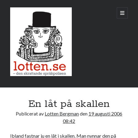
Lotten
öppna
primär
meny
Sidopanel
augusti 2006
En låt på skallen
M
T
O
T
F
L
S
Publicerat av
Lotten Bergman
den
19 augusti 2006
1
2
3
4
5
6
08:42
7
8
9
10
11
12
13
Ibland fastnar ju en låt i skallen. Man nynnar den på
14
15
16
17
18
19
20