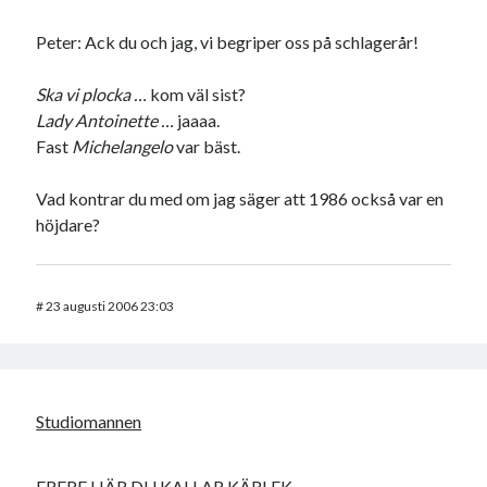
Peter: Ack du och jag, vi begriper oss på schlagerår!
Ska vi plocka …
kom väl sist?
Lady Antoinette …
jaaaa.
Fast
Michelangelo
var bäst.
Vad kontrar du med om jag säger att 1986 också var en
höjdare?
#
23 augusti 2006 23:03
Studiomannen
ERERE HÄR DU KALLAR KÄRLEK