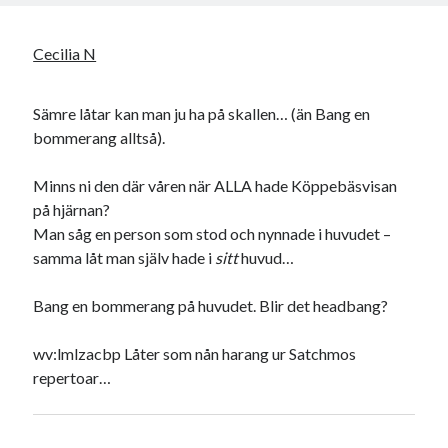
Godisbrödet från himlen
Köttfärslimpan på allas läppar
Cecilia N
Länkskolan
Lotten som Sommarpratare (i fantasin alltså: grupp på FB)
Vad ska du laga för mat idag? (Recept!)
Sämre låtar kan man ju ha på skallen… (än Bang en
bommerang alltså).
Meta
Minns ni den där våren när ALLA hade Köppebäsvisan
på hjärnan?
Logga in
Man såg en person som stod och nynnade i huvudet –
Flöde för inlägg
samma låt man själv hade i
sitt
huvud…
Flöde för kommentarer
WordPress.org
Bang en bommerang på huvudet. Blir det headbang?
wv:lmlzacbp Låter som nån harang ur Satchmos
repertoar…
Pejpalla!