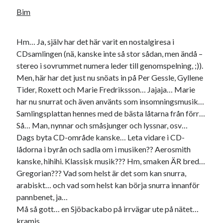
Bim
Hm… Ja, själv har det här varit en nostalgiresa i
CDsamlingen (nä, kanske inte så stor sådan, men ändå –
stereo i sovrummet numera leder till genomspelning, ;)).
Men, här har det just nu snöats in på Per Gessle, Gyllene
Tider, Roxett och Marie Fredriksson… Jajaja… Marie
har nu snurrat och även använts som insomningsmusik…
Samlingsplattan hennes med de bästa låtarna från förr…
Så… Man, nynnar och småsjunger och lyssnar, osv…
Dags byta CD-område kanske… Leta vidare i CD-
lådorna i byrån och sadla om i musiken?? Aerosmith
kanske, hihihi. Klassisk musik??? Hm, smaken ÄR bred…
Gregorian??? Vad som helst är det som kan snurra,
arabiskt… och vad som helst kan börja snurra innanför
pannbenet, ja…
Må så gott… en Sjöbackabo på irrvägar ute på nätet…
kramis…