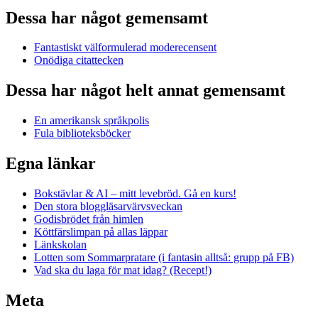
Dessa har något gemensamt
Fantastiskt välformulerad moderecensent
Onödiga citattecken
Dessa har något helt annat gemensamt
En amerikansk språkpolis
Fula biblioteksböcker
Egna länkar
Bokstävlar & AI – mitt levebröd. Gå en kurs!
Den stora bloggläsarvärvsveckan
Godisbrödet från himlen
Köttfärslimpan på allas läppar
Länkskolan
Lotten som Sommarpratare (i fantasin alltså: grupp på FB)
Vad ska du laga för mat idag? (Recept!)
Meta