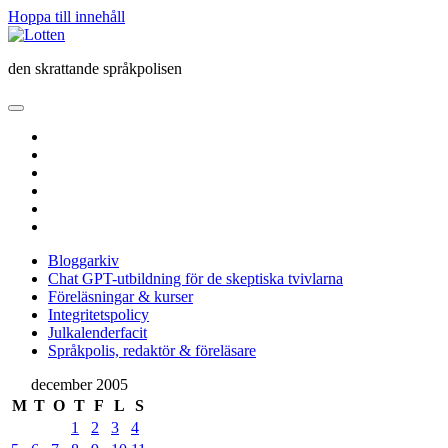
Hoppa till innehåll
Lotten
den skrattande språkpolisen
öppna
primär
twitter
meny
facebook
instagram
linkedin
rss
e-
post
Bloggarkiv
Chat GPT-utbildning för de skeptiska tvivlarna
Föreläsningar & kurser
Integritetspolicy
Julkalenderfacit
Språkpolis, redaktör & föreläsare
Sidopanel
december 2005
M
T
O
T
F
L
S
1
2
3
4