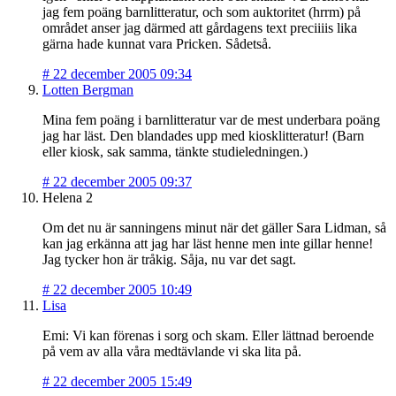
jag fem poäng barnlitteratur, och som auktoritet (hrrm) på
området anser jag därmed att gårdagens text preciiiis lika
gärna hade kunnat vara Pricken. Sådetså.
#
22 december 2005 09:34
Lotten Bergman
Mina fem poäng i barnlitteratur var de mest underbara poäng
jag har läst. Den blandades upp med kiosklitteratur! (Barn
eller kiosk, sak samma, tänkte studieledningen.)
#
22 december 2005 09:37
Helena 2
Om det nu är sanningens minut när det gäller Sara Lidman, så
kan jag erkänna att jag har läst henne men inte gillar henne!
Jag tycker hon är tråkig. Såja, nu var det sagt.
#
22 december 2005 10:49
Lisa
Emi: Vi kan förenas i sorg och skam. Eller lättnad beroende
på vem av alla våra medtävlande vi ska lita på.
#
22 december 2005 15:49