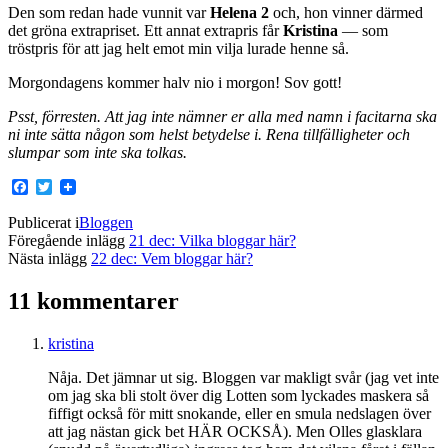
Den som redan hade vunnit var
Helena 2
och, hon vinner därmed
det gröna extrapriset. Ett annat extrapris får
Kristina
— som
tröstpris för att jag helt emot min vilja lurade henne så.
Morgondagens kommer halv nio i morgon! Sov gott!
Psst, förresten. Att jag inte nämner er alla med namn i facitarna ska
ni inte sätta någon som helst betydelse i. Rena tillfälligheter och
slumpar som inte ska tolkas.
Facebook
Twitter
Publicerat i
Bloggen
Föregående inlägg
21 dec: Vilka bloggar här?
Nästa inlägg
22 dec: Vem bloggar här?
11 kommentarer
kristina
Nåja. Det jämnar ut sig. Bloggen var makligt svår (jag vet inte
om jag ska bli stolt över dig Lotten som lyckades maskera så
fiffigt också för mitt snokande, eller en smula nedslagen över
att jag nästan gick bet HÄR OCKSÅ). Men Olles glasklara