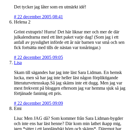
Det tycker jag låter som en utmärkt idé!
#
22 december 2005 08:41
Helena 2
Grönt extrapris! Hurra! Det här liknar mer och mer de där
julkalendrarna med ett litet paket varje dag! (Som jag i ett
anfall av pysslighet införde ett år när barnen var små och sen
fick fortsätta med tills de nästan var tonåringar.)
#
22 december 2005 09:05
Lisa
Skam till sägandes har jag inte läst Sara Lidman. En hemsk
lucka, men så har jag inte heller läst någon förpliktigande
litteraturvetensskap.Så jag skäms inte ett dugg. Men jag var
mest frekvent på bloggen eftersom jag var hemma sjuk så jag
förtjänade fanimig ett pris.
#
22 december 2005 09:09
Emi
Lisa: Men JAG då? Som kommer från Sara Lidman-bygder
och inte ens har läst henne? Där kom min lathet ikapp mig,
igen *sitter i ett lappländskt hörn och skäms*. Däremot har