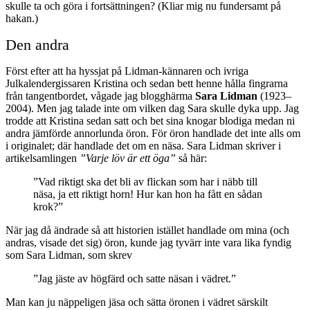
skulle ta och göra i fortsättningen? (Kliar mig nu fundersamt på
hakan.)
Den andra
Först efter att ha hyssjat på Lidman-kännaren och ivriga
Julkalendergissaren Kristina och sedan bett henne hålla fingrarna
från tangentbordet, vågade jag blogghärma
Sara Lidman
(1923–
2004). Men jag talade inte om vilken dag Sara skulle dyka upp. Jag
trodde att Kristina sedan satt och bet sina knogar blodiga medan ni
andra jämförde annorlunda öron. För öron handlade det inte alls om
i originalet; där handlade det om en näsa. Sara Lidman skriver i
artikelsamlingen
”Varje löv är ett öga”
så här:
”Vad riktigt ska det bli av flickan som har i näbb till
näsa, ja ett riktigt horn! Hur kan hon ha fått en sådan
krok?”
När jag då ändrade så att historien istället handlade om mina (och
andras, visade det sig) öron, kunde jag tyvärr inte vara lika fyndig
som Sara Lidman, som skrev
”Jag jäste av högfärd och satte näsan i vädret.”
Man kan ju näppeligen jäsa och sätta öronen i vädret särskilt