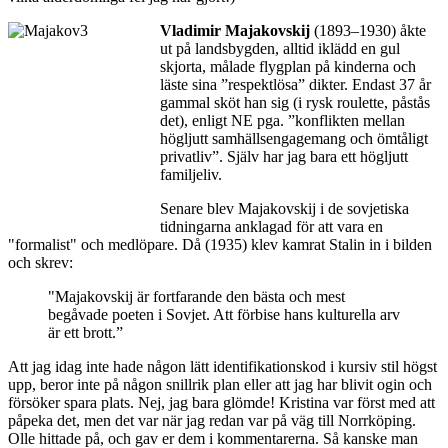
Vladimir Majakovskij
(1893–1930) åkte
ut på landsbygden, alltid iklädd en gul
skjorta, målade flygplan på kinderna och
läste sina ”respektlösa” dikter. Endast 37 år
gammal sköt han sig (i rysk roulette, påstås
det), enligt NE pga. ”konflikten mellan
högljutt samhällsengagemang och ömtåligt
privatliv”. Själv har jag bara ett högljutt
familjeliv.
Senare blev Majakovskij i de sovjetiska
tidningarna anklagad för att vara en
"formalist" och medlöpare. Då (1935) klev kamrat Stalin in i bilden
och skrev:
"Majakovskij är fortfarande den bästa och mest
begåvade poeten i Sovjet. Att förbise hans kulturella arv
är ett brott.”
Att jag idag inte hade någon lätt identifikationskod i kursiv stil högst
upp, beror inte på någon snillrik plan eller att jag har blivit ogin och
försöker spara plats. Nej, jag bara glömde! Kristina var först med att
påpeka det, men det var när jag redan var på väg till Norrköping.
Olle hittade på, och gav er dem i kommentarerna. Så kanske man