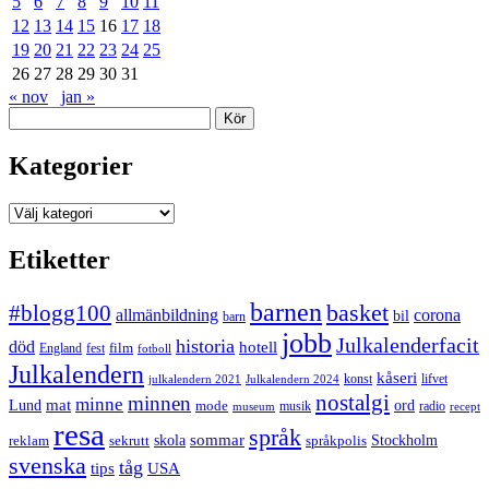
5
6
7
8
9
10
11
12
13
14
15
16
17
18
19
20
21
22
23
24
25
26
27
28
29
30
31
« nov
jan »
Sök
Kategorier
Kategorier
Etiketter
barnen
#blogg100
basket
allmänbildning
corona
bil
barn
jobb
Julkalenderfacit
historia
död
hotell
England
fest
film
fotboll
Julkalendern
kåseri
julkalendern 2021
Julkalendern 2024
konst
lifvet
nostalgi
minnen
minne
mat
Lund
mode
ord
musik
radio
museum
recept
resa
språk
sommar
reklam
sekrutt
skola
språkpolis
Stockholm
svenska
tåg
USA
tips