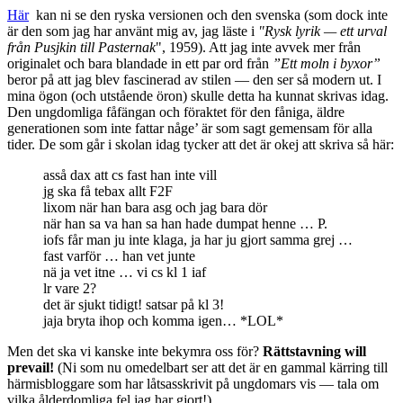
Här
kan ni se den ryska versionen och den svenska (som dock inte
är den som jag har använt mig av, jag läste i
"Rysk lyrik — ett urval
från Pusjkin till Pasternak
", 1959). Att jag inte avvek mer från
originalet och bara blandade in ett par ord från
”Ett moln i byxor”
beror på att jag blev fascinerad av stilen — den ser så modern ut. I
mina ögon (och utstående öron) skulle detta ha kunnat skrivas idag.
Den ungdomliga fåfängan och föraktet för den fåniga, äldre
generationen som inte fattar någe’ är som sagt gemensam för alla
tider. De som går i skolan idag tycker att det är okej att skriva så här:
asså dax att cs fast han inte vill
jg ska få tebax allt F2F
lixom när han bara asg och jag bara dör
när han sa va han sa han hade dumpat henne … P.
iofs får man ju inte klaga, ja har ju gjort samma grej …
fast varför … han vet junte
nä ja vet itne … vi cs kl 1 iaf
lr vare 2?
det är sjukt tidigt! satsar på kl 3!
jaja bryta ihop och komma igen… *LOL*
Men det ska vi kanske inte bekymra oss för?
Rättstavning will
prevail!
(Ni som nu omedelbart ser att det är en gammal kärring till
härmisbloggare som har låtsasskrivit på ungdomars vis — tala om
vilka ålderdomliga fel jag har gjort!)