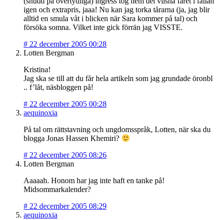
(snudd på övertydliga) ingress tog hem det vilsna fåret i fällan
igen och extrapris, jaaa! Nu kan jag torka tårarna (ja, jag blir
alltid en smula våt i blicken när Sara kommer på tal) och
försöka somna. Vilket inte gick förrän jag VISSTE.
#
22 december 2005 00:28
Lotten Bergman
Kristina!
Jag ska se till att du får hela artikeln som jag grundade öronbl
.. f’låt, näsbloggen på!
#
22 december 2005 00:28
aequinoxia
På tal om rättstavning och ungdomsspråk, Lotten, när ska du
blogga Jonas Hassen Khemiri?
#
22 december 2005 08:26
Lotten Bergman
Aaaaah. Honom har jag inte haft en tanke på!
Midsommarkalender?
#
22 december 2005 08:29
aequinoxia