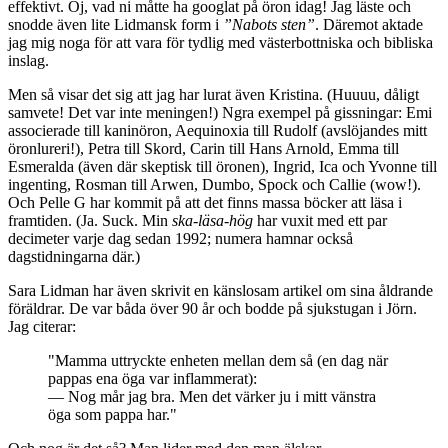
effektivt. Oj, vad ni måtte ha googlat på öron idag! Jag läste och
snodde även lite Lidmansk form i
”Nabots sten”
. Däremot aktade
jag mig noga för att vara för tydlig med västerbottniska och bibliska
inslag.
Men så visar det sig att jag har lurat även Kristina. (Huuuu, dåligt
samvete! Det var inte meningen!) Ngra exempel på gissningar: Emi
associerade till kaninöron, Aequinoxia till Rudolf (avslöjandes mitt
öronlureri!), Petra till Skord, Carin till Hans Arnold, Emma till
Esmeralda (även där skeptisk till öronen), Ingrid, Ica och Yvonne till
ingenting, Rosman till Arwen, Dumbo, Spock och Callie (wow!).
Och Pelle G har kommit på att det finns massa böcker att läsa i
framtiden. (Ja. Suck. Min
ska-läsa-hög
har vuxit med ett par
decimeter varje dag sedan 1992; numera hamnar också
dagstidningarna där.)
Sara Lidman har även skrivit en känslosam artikel om sina åldrande
föräldrar. De var båda över 90 år och bodde på sjukstugan i Jörn.
Jag citerar:
"Mamma uttryckte enheten mellan dem så (en dag när
pappas ena öga var inflammerat):
— Nog mår jag bra. Men det värker ju i mitt vänstra
öga som pappa har."