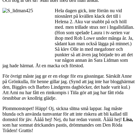
Och nog är det så? Man lider med den man älskar.
Hela dagen gick, inte förrän nu vid
niosnåret på kvällen klack det till i
Helena 2. Aku var snabbt på och höll
med. men trillade strax ner i Ingallsfällan.
(Hon som spelade Laura i tv-serien var
ihop med Rob Lowe under många år. Ja,
sådant kan man också lägga på minnet.)
Så klev Olle in med megafoner och
punkter så att även jag började tro att det
var någon annan än Sara Lidman som
jag hade härmat. Åt en macka och förstod.
För övrigt måste jag ge er en eloge för era gissningar. Särskilt Anne
på Grönkulla, för henne gillar jag. (Synd att jag inte har blogghärmat
den, Biggles och Barbro Lindgrens dagböcker, det hade varit kul.)
Att Ami nu har fått en rimkompis i Tiila gör att jag har fått röda
örsnibbar av knollrig glädje.
Plommonstopet! Häpp! Oj, sickna slitna små lappar. Jag måste
blunda och använda tumvantar för att inte riskera att bli kallad till
domstol för jäv. Åååå hej! Nej, du har redan vunnit. Åååå hej!
Lisa,
som har somnat drickandes pastis, drömmandes om Den Röda
Tråden! Grattis!