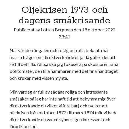
Oljekrisen 1973 och
dagens småkrisande
Publicerat av
Lotten Bergman
den
19 oktober 2022
23:41
Kategorier
Kategorier
När världen är galen och tokig och alla bekanta har
massa frågor om direktverkande el, ja då gäller det att
se till det lilla. Alltså ska jag fokusera på skosnören, små
bolltomater, den lilla hammaren med det fina handtaget
Etiketter
och krukan med vissen mynta.
#blogg100
allmänbildning
barn
Min vardag är full av sådana roliga och intressanta
barnen
basket
corona
bil
småsaker, så jag har inte haft tid att bekymra mig över
direktverkande el (vilket vi inte har) och tycker att
död
film
England
fest
fotboll
oljekrisen från oktober 1973 till mars 1974 (när vi hade
jobb
historia
direktverkande el) var en synnerligen intressant och
hotell
lärorik period.