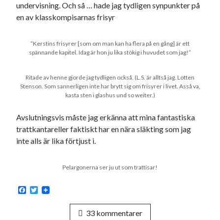
undervisning. Och så … hade jag tydligen synpunkter på
en av klasskompisarnas frisyr
”Kerstins frisyrer [som om man kan ha flera på en gång] är ett
spännande kapitel. Idag är hon ju lika stökig i huvudet som jag!”
Ritade av henne gjorde jag tydligen också. (L.S. är alltså jag. Lotten
Stenson. Som sannerligen inte har brytt sig om frisyrer i livet. Asså va,
kasta sten i glashus und so weiter.)
Avslutningsvis måste jag erkänna att mina fantastiska
trattkantareller faktiskt har en nära släkting som jag
inte alls är lika förtjust i.
Pelargonerna ser ju ut som trattisar!
F
T
a
w
c
i
33 kommentarer
e
t