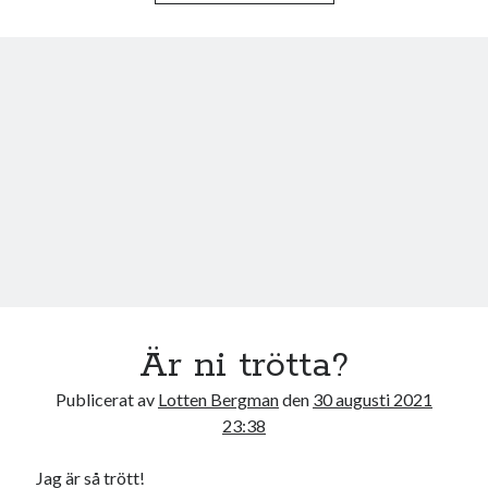
b
t
o
e
o
r
k
Är ni trötta?
Publicerat av
Lotten Bergman
den
30 augusti 2021
23:38
Jag är så trött!