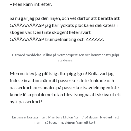
– Men känn’ int’ efter.
Så nu går jag på den linjen, och vet därför att berätta att
GÄÄÄÄÄÄÄÄSP jag har lyckats plocka en delikatess i
skogen vår. Den (inte skogen) heter svart
GÄÄÄÄÄÄÄÄSP trumpetnånting och ZZZZZZ.
Härmed meddelas: vi litar på svampexpertisen och kommer att (gulp)
äta dessa.
Men nu blev jag plötsligt lite pigg igen! Kolla vad jag
fick se in action när mitt passerkort inte funkade och
passerkortspersonalen på passerkortsavdelningen inte
kunde lösa problemet utan blev tvungna att skriva ut ett
nytt passerkort!
En passerkortsprinter! Man bara klickar ”print” på datorn bredvid mitt
namn, så tuggar maskinen fram ett kort!