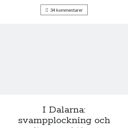
a
w
c
i
34 kommentarer
e
t
b
t
o
e
o
r
k
I Dalarna:
svampplockning och