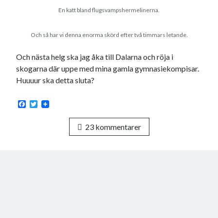
En katt bland flugsvampshermelinerna.
Och så har vi denna enorma skörd efter två timmars letande.
Och nästa helg ska jag åka till Dalarna och röja i
skogarna där uppe med mina gamla gymnasiekompisar.
Huuuur ska detta sluta?
F
T
a
w
c
i
23 kommentarer
e
t
b
t
o
e
o
r
k