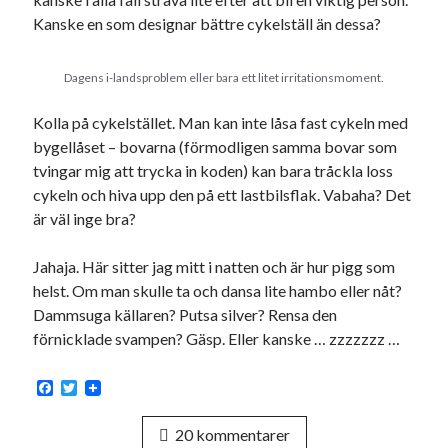
Kanske en som designar bättre cykelställ än dessa?
Dagens i-landsproblem eller bara ett litet irritationsmoment.
Kolla på cykelstället. Man kan inte låsa fast cykeln med
bygellåset – bovarna (förmodligen samma bovar som
tvingar mig att trycka in koden) kan bara tråckla loss
cykeln och hiva upp den på ett lastbilsflak. Vabaha? Det
är väl inge bra?
Jahaja. Här sitter jag mitt i natten och är hur pigg som
helst. Om man skulle ta och dansa lite hambo eller nåt?
Dammsuga källaren? Putsa silver? Rensa den
förnicklade svampen? Gäsp. Eller kanske … zzzzzzz …
F
T
a
w
c
i
20 kommentarer
e
t