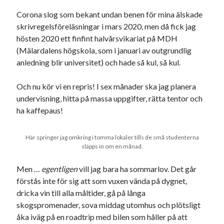
Corona slog som bekant undan benen för mina älskade
skrivregelsföreläsningar i mars 2020, men då fick jag
hösten 2020 ett finfint halvårsvikariat på MDH
(Mälardalens högskola, som i januari av outgrundlig
anledning blir universitet) och hade så kul, så kul.
Och nu kör vi en repris! I sex månader ska jag planera
undervisning, hitta på massa uppgifter, rätta tentor och
ha kaffepaus!
Här springer jag omkring i tomma lokaler tills de små studenterna
släpps in om en månad.
Men …
egentligen
vill jag bara ha sommarlov. Det går
förstås inte för sig att som vuxen vända på dygnet,
dricka vin till alla måltider, gå på långa
skogspromenader, sova middag utomhus och plötsligt
åka iväg på en roadtrip med bilen som håller på att