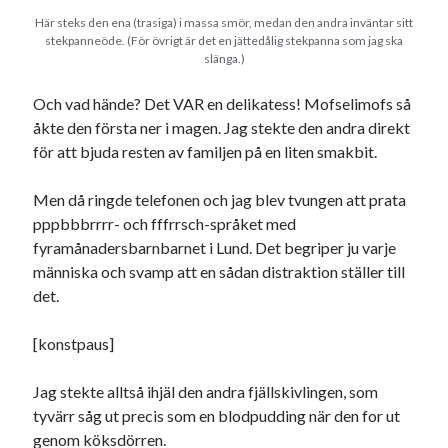
Här steks den ena (trasiga) i massa smör, medan den andra inväntar sitt
stekpanneöde. (För övrigt är det en jättedålig stekpanna som jag ska
slänga.)
Och vad hände? Det VAR en delikatess! Mofselimofs så
åkte den första ner i magen. Jag stekte den andra direkt
för att bjuda resten av familjen på en liten smakbit.
Men då ringde telefonen och jag blev tvungen att prata
pppbbbrrrr- och fffrrsch-språket med
fyramånadersbarnbarnet i Lund. Det begriper ju varje
människa och svamp att en sådan distraktion ställer till
det.
[konstpaus]
Jag stekte alltså ihjäl den andra fjällskivlingen, som
tyvärr såg ut precis som en blodpudding när den for ut
genom köksdörren.