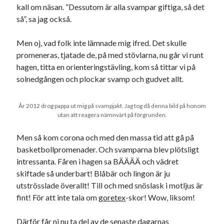
kall om näsan. ”Dessutom är alla svampar giftiga, så det
så”, sa jag också.
Men oj, vad folk inte lämnade mig ifred. Det skulle
promeneras, tjatade de, på med stövlarna, nu går vi runt
hagen, titta en orienteringstävling, kom så tittar vi på
solnedgången och plockar svamp och gudvet allt.
År 2012 drog pappa ut mig på svampjakt. Jag tog då denna bild på honom
utan att reagera nämnvärt på förgrunden.
Men så kom corona och med den massa tid att gå på
basketbollpromenader. Och svamparna blev plötsligt
intressanta. Fåren i hagen sa BÄÄÄÄ och vädret
skiftade så underbart! Blåbär och lingon är ju
utströsslade överallt! Till och med snöslask i motljus är
fint! För att inte tala om
goretex
-skor! Wow, liksom!
Därför får ni nu ta del av de senaste dagarnas