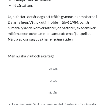
Nyårsafton.
Ja, ni fattar: det är dags att träffa gymnasiekompisarna i
Dalarna igen. Vi gick ut i Tibble (Täby) 1984, och är
numera lysande konversatörer, debattörer, akademiker,
miljömuppar och mammor samt extrema fjantpellar.
Några av oss såg ut så här en gång i tiden:
Men nu ska vi ut och åka tåg!
Tuff tuff.
Tut tut.
Tåg tåg.
Kolla, en busskö!!! (Tänkte jag, men kunde ju inte berätta för någon där