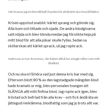
Meta
Logga in
Här kramar jag en liten blå boll i handen för att blodet ska rinna till bättre.
Flöde för inlägg
Flöde för kommentarer
Krisen uppstod snabbt: kärlet sprang och gömde sig.
WordPress.org
Alla kom och tittade och ojade. De andra blodgivarna
satt nöjda och blev tömda medan jag försökte heja på
mitt blod för att alla påsar skulle fyllas. Sedan sa
sköterskan att kärlet sprack, så jag ropte ack.
Pejpalla!
Kattresan av Ivar Arosenius, där katten alltså har antagit rollen som mitt
blodkärl.
Och nu ska ni få höra vad just denna kris bar med sig.
Eftersom blott 80 % av den lagstadgade mängden blod
hade kramats ur mig, blev personalen tvungen att
SLÄNGA allt mitt finfina blod. Jag ropte ack igen, blev
Swish: 070-8885542
tröstad och befriad från alla krav – och fick ändå äta en
jättegod renklämma, blodfattig som jag ju trots allt var.