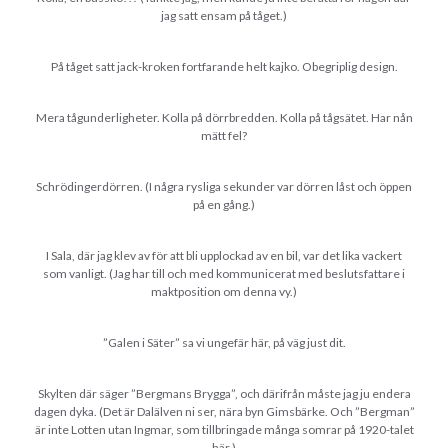
jag satt ensam på tåget.)
På tåget satt jack-kroken fortfarande helt kajko. Obegriplig design.
Mera tågunderligheter. Kolla på dörrbredden. Kolla på tågsätet. Har nån
mätt fel?
Schrödingerdörren. (I några rysliga sekunder var dörren låst och öppen
på en gång.)
I Sala, där jag klev av för att bli upplockad av en bil, var det lika vackert
som vanligt. (Jag har till och med kommunicerat med beslutsfattare i
maktposition om denna vy.)
”Galen i Säter” sa vi ungefär här, på väg just dit.
Skylten där säger ”Bergmans Brygga”, och därifrån måste jag ju endera
dagen dyka. (Det är Dalälven ni ser, nära byn Gimsbärke. Och ”Bergman”
är inte Lotten utan Ingmar, som tillbringade många somrar på 1920-talet
här.)