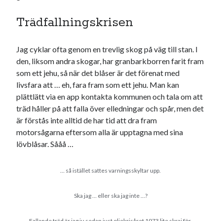
Trädfallningskrisen
Jag cyklar ofta genom en trevlig skog på väg till stan. I
den, liksom andra skogar, har granbarkborren farit fram
som ett jehu, så när det blåser är det förenat med
livsfara att … eh, fara fram som ett jehu. Man kan
plättlätt via en app kontakta kommunen och tala om att
träd håller på att falla över elledningar och spår, men det
är förstås inte alltid de har tid att dra fram
motorsågarna eftersom alla är upptagna med sina
lövblåsar. Sååå …
… så istället sattes varningsskyltar upp.
Ska jag … eller ska jag inte …?
Fallande träd är jag ju sedan just oljekrisåret 1973 lite skraj för,