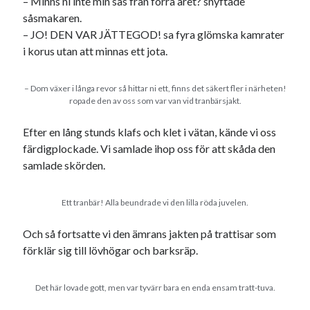
– Minns ni inte min sås från förra året? snyftade
såsmakaren.
– JO! DEN VAR JÄTTEGOD! sa fyra glömska kamrater
i korus utan att minnas ett jota.
– Dom växer i långa revor så hittar ni ett, finns det säkert fler i närheten!
ropade den av oss som var van vid tranbärsjakt.
Efter en lång stunds klafs och klet i vätan, kände vi oss
färdigplockade. Vi samlade ihop oss för att skåda den
samlade skörden.
Ett tranbär! Alla beundrade vi den lilla röda juvelen.
Och så fortsatte vi den ämrans jakten på trattisar som
förklär sig till lövhögar och barksräp.
Det här lovade gott, men var tyvärr bara en enda ensam tratt-tuva.