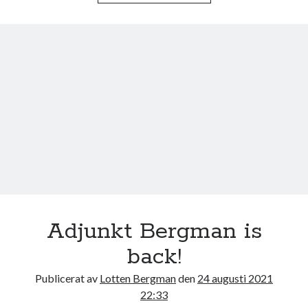
b
t
o
e
o
r
k
Adjunkt Bergman is
back!
Publicerat av
Lotten Bergman
den
24 augusti 2021
22:33