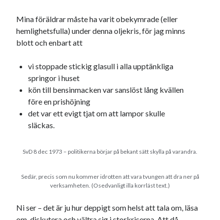
Julkalendern
Julkalenderfacit
Mina föräldrar måste ha varit obekymrade (eller
julkalendern 2021
Julkalendern 2024
konst
hemlighetsfulla) under denna oljekris, för jag minns
minne
kåseri
mat
Lund
lifvet
blott och enbart att
minnen
mode
musik
museum
vi stoppade stickig glasull i alla upptänkliga
nostalgi
ord
radio
recept
springor i huset
resa
kön till bensinmacken var sanslöst lång kvällen
skola
reklam
sekrutt
före en prishöjning
språk
det var ett evigt tjat om att lampor skulle
sommar
språkpolis
släckas.
svenska
tåg
tips
Stockholm
USA
SvD 8 dec 1973 – politikerna börjar på bekant sätt skylla på varandra.
Sedär, precis som nu kommer idrotten att vara tvungen att dra ner på
verksamheten. (Osedvanligt illa korrläst text.)
Dessa har något gemensamt
Fantastiskt välformulerad moderecensent
Ni ser – det är ju hur deppigt som helst att tala om, läsa
Onödiga citattecken
om, diskutera och vältra sig i storkriserna. Att då