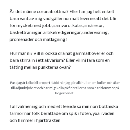
Är det månne coronatröttma? Eller har jag helt enkelt
bara vant av mig vad gäller normalt leverne att det blir
för mycket med jobb, samvaro, kalas, småresor,
basketträningar, artikelredigeringar, undervisning,
promenader och matlagning?
Hur mår ni? Vill ni också dra nåt gammalt över er och
bara stirra in i ett akvarium? Eller vill ni fara som en
tätting mellan punkterna ovan?
Fast jag är i alla fall propert klädd när jag gör allt huller om buller och åker
till adjunktjobbet och har mig: kolla på finbrallorna som har blommor på
högerbenet!
I all välmening och med ett leende sa min norrbottniska
farmor när folk berättade om spik i foten, yxa i vaden
och flimmer i hjärttrakten: