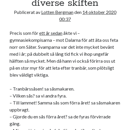
diverse skiften
Publicerat av
Lotten Bergman
den
14 oktober 2020
00:37
Precis som för
ett år sedan
åkte vi –
gymnasiekompisarna – mot Dalarna för att äta oss feta
norr om Säter. Svamparna var det inte mycket bevänt
med i år; på dubbelt så lång tid fick vi ihop ungefär
hälften så mycket. Men då hann vi också förirra oss ut
på en stor myr för att leta efter tranbär, som plötsligt
blev väldigt viktiga.
– Tranbärssåsen! sa såsmakaren.
– Vilken sås? sa vi andra fyra.
– Till lammet! Samma sås som förra året! sa såsmakaren
uppbragt.
– Gjorde du en sås förra året? sa de fyras förvirrade
gäng.