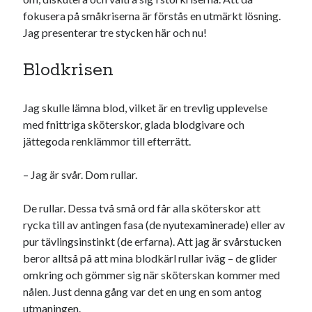
fokusera på småkriserna är förstås en utmärkt lösning.
Jag presenterar tre stycken här och nu!
Dessa har något helt annat gemensamt
Blodkrisen
En amerikansk språkpolis
Fula biblioteksböcker
Jag skulle lämna blod, vilket är en trevlig upplevelse
med fnittriga sköterskor, glada blodgivare och
jättegoda renklämmor till efterrätt.
Egna länkar
Bokstävlar & AI – mitt levebröd. Gå en kurs!
– Jag är svår. Dom rullar.
Den stora bloggläsarvärvsveckan
Godisbrödet från himlen
De rullar. Dessa två små ord får alla sköterskor att
Köttfärslimpan på allas läppar
rycka till av antingen fasa (de nyutexaminerade) eller av
Länkskolan
pur tävlingsinstinkt (de erfarna). Att jag är svårstucken
Lotten som Sommarpratare (i fantasin alltså: grupp på FB)
beror alltså på att mina blodkärl rullar iväg – de glider
Vad ska du laga för mat idag? (Recept!)
omkring och gömmer sig när sköterskan kommer med
nålen. Just denna gång var det en ung en som antog
utmaningen.