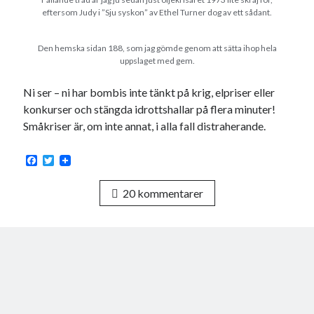
eftersom Judy i ”Sju syskon” av Ethel Turner dog av ett sådant.
Den hemska sidan 188, som jag gömde genom att sätta ihop hela
uppslaget med gem.
Ni ser – ni har bombis inte tänkt på krig, elpriser eller
konkurser och stängda idrottshallar på flera minuter!
Småkriser är, om inte annat, i alla fall distraherande.
F
T
a
w
c
i
20 kommentarer
e
t
b
t
o
e
o
r
k