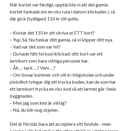
När kortet var färdigt, upptäckte vi att det gamla
kortet funkade om en viss ruta i datorn klickades i, så
där gick (tydligen) 110 kr till spillo.
– Kostar det 110 kr att skriva ut ETT kort?
– Yup. Så. Nu funkar ditt gamla, så vi klipper ditt nya.
– Vad var det som var fel?
– Du hade fått fel kod iklickad: ditt kort var ett
larmkort som bara viktiga personer har.
– Åh … tack …? Vem …?
– Om bovar kommer och vill in i högskolan och under
pistolhot tvingar dig att trycka koden, kan de som har
ett larmkort trycka en viss kod så att larmet går i hela
byggnaden.
– Men jag som inte är viktig?
– Nä, du blir nog skjuten.
Det är förstås bara att acceptera sitt livsöde – men
kanske i alla fall sträva lite efter att bli en viktig person.