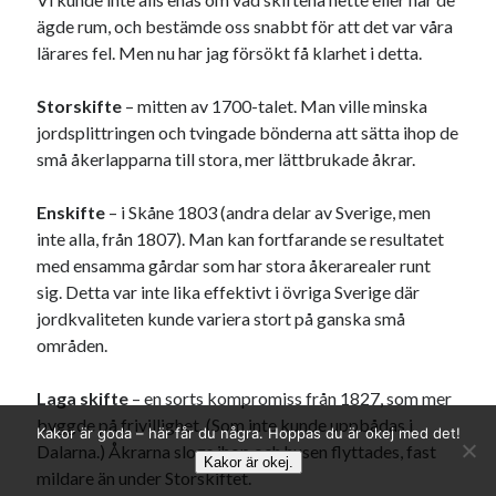
ägde rum, och bestämde oss snabbt för att det var våra
lärares fel. Men nu har jag försökt få klarhet i detta.
Storskifte
– mitten av 1700-talet. Man ville minska
jordsplittringen och tvingade bönderna att sätta ihop de
små åkerlapparna till stora, mer lättbrukade åkrar.
Enskifte
– i Skåne 1803 (andra delar av Sverige, men
inte alla, från 1807). Man kan fortfarande se resultatet
med ensamma gårdar som har stora åkerarealer runt
sig. Detta var inte lika effektivt i övriga Sverige där
jordkvaliteten kunde variera stort på ganska små
områden.
Laga skifte
– en sorts kompromiss från 1827, som mer
byggde på frivillighet. (Som inte kunde uppbådas i
Kakor är goda – här får du några. Hoppas du är okej med det!
Dalarna.) Åkrarna slogs ihop och husen flyttades, fast
Kakor är okej.
mildare än under Storskiftet.