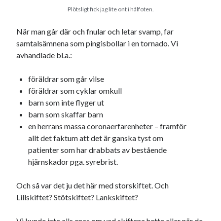
Plötsligt fick jag lite ont i hålfoten.
När man går där och fnular och letar svamp, far
samtalsämnena som pingisbollar i en tornado. Vi
avhandlade bl.a.:
föräldrar som går vilse
föräldrar som cyklar omkull
barn som inte flyger ut
barn som skaffar barn
en herrans massa coronaerfarenheter – framför
allt det faktum att det är ganska tyst om
patienter som har drabbats av bestående
hjärnskador pga. syrebrist.
Och så var det ju det här med storskiftet. Och
Lillskiftet? Stötskiftet? Lankskiftet?
Vi kunde inte alls enas om vad skiftena hette eller när de