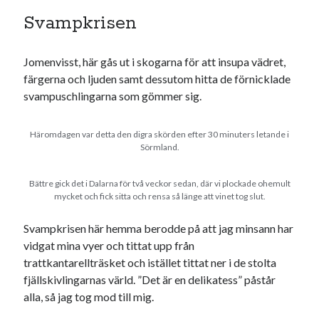
Svampkrisen
Jomenvisst, här gås ut i skogarna för att insupa vädret,
färgerna och ljuden samt dessutom hitta de förnicklade
svampuschlingarna som gömmer sig.
Häromdagen var detta den digra skörden efter 30 minuters letande i
Sörmland.
Bättre gick det i Dalarna för två veckor sedan, där vi plockade ohemult
mycket och fick sitta och rensa så länge att vinet tog slut.
Svampkrisen här hemma berodde på att jag minsann har
vidgat mina vyer och tittat upp från
trattkantarellträsket och istället tittat ner i de stolta
fjällskivlingarnas värld. ”Det är en delikatess” påstår
alla, så jag tog mod till mig.