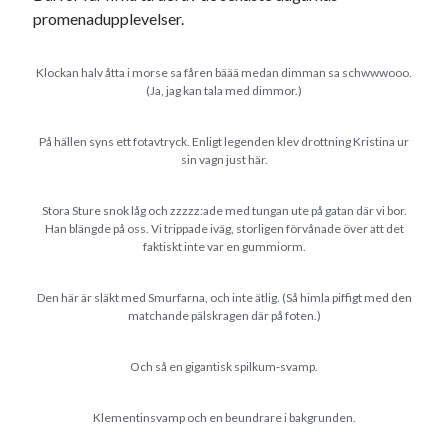
promenadupplevelser.
Klockan halv åtta i morse sa fåren bäää medan dimman sa schwwwooo.
(Ja, jag kan tala med dimmor.)
På hällen syns ett fotavtryck. Enligt legenden klev drottning Kristina ur
sin vagn just här.
Stora Sture snok låg och zzzzz:ade med tungan ute på gatan där vi bor.
Han blängde på oss. Vi trippade iväg, storligen förvånade över att det
faktiskt inte var en gummiorm.
Den här är släkt med Smurfarna, och inte ätlig. (Så himla piffigt med den
matchande pälskragen där på foten.)
Och så en gigantisk spilkum-svamp.
Klementinsvamp och en beundrare i bakgrunden.