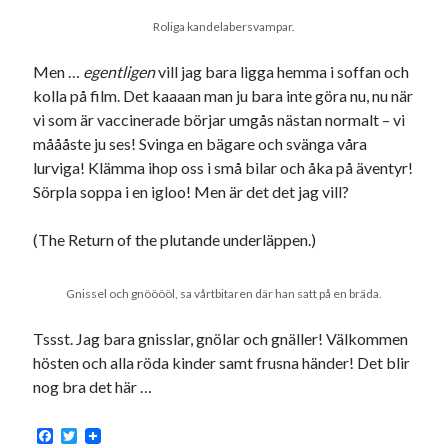
Roliga kandelabersvampar.
Men …
egentligen
vill jag bara ligga hemma i soffan och
kolla på film. Det kaaaan man ju bara inte göra nu, nu när
vi som är vaccinerade börjar umgås nästan normalt – vi
måååste ju ses! Svinga en bägare och svänga våra
lurviga! Klämma ihop oss i små bilar och åka på äventyr!
Sörpla soppa i en igloo! Men är det det jag vill?
(The Return of the plutande underläppen.)
Gnissel och gnööööl, sa vårtbitaren där han satt på en bräda.
Tssst. Jag bara gnisslar, gnölar och gnäller! Välkommen
hösten och alla röda kinder samt frusna händer! Det blir
nog bra det här …
F
T