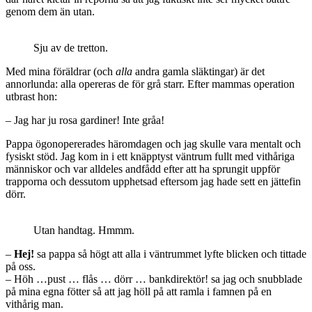
genom dem än utan.
Sju av de tretton.
Med mina föräldrar (och
alla
andra gamla släktingar) är det
annorlunda: alla opereras de för grå starr. Efter mammas operation
utbrast hon:
– Jag har ju rosa gardiner! Inte gråa!
Pappa ögonopererades häromdagen och jag skulle vara mentalt och
fysiskt stöd. Jag kom in i ett knäpptyst väntrum fullt med vithåriga
människor och var alldeles andfådd efter att ha sprungit uppför
trapporna och dessutom upphetsad eftersom jag hade sett en jättefin
dörr.
Utan handtag. Hmmm.
–
Hej!
sa pappa så högt att alla i väntrummet lyfte blicken och tittade
på oss.
– Höh …pust … flås … dörr … bankdirektör! sa jag och snubblade
på mina egna fötter så att jag höll på att ramla i famnen på en
vithårig man.