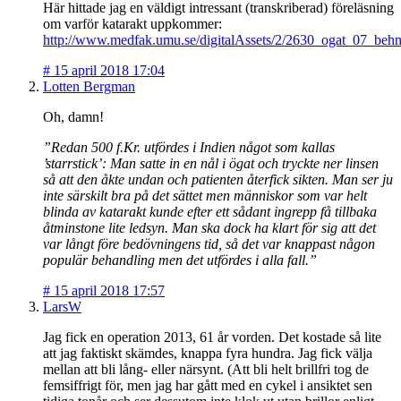
Här hittade jag en väldigt intressant (transkriberad) föreläsning
om varför katarakt uppkommer:
http://www.medfak.umu.se/digitalAssets/2/2630_ogat_07_behn
#
15 april 2018 17:04
Lotten Bergman
Oh, damn!
”Redan 500 f.Kr. utfördes i Indien något som kallas
’starrstick’: Man satte in en nål i ögat och tryckte ner linsen
så att den åkte undan och patienten återfick sikten. Man ser ju
inte särskilt bra på det sättet men människor som var helt
blinda av katarakt kunde efter ett sådant ingrepp få tillbaka
åtminstone lite ledsyn. Man ska dock ha klart för sig att det
var långt före bedövningens tid, så det var knappast någon
populär behandling men det utfördes i alla fall.”
#
15 april 2018 17:57
LarsW
Jag fick en operation 2013, 61 år vorden. Det kostade så lite
att jag faktiskt skämdes, knappa fyra hundra. Jag fick välja
mellan att bli lång- eller närsynt. (Att bli helt brillfri tog de
femsiffrigt för, men jag har gått med en cykel i ansiktet sen