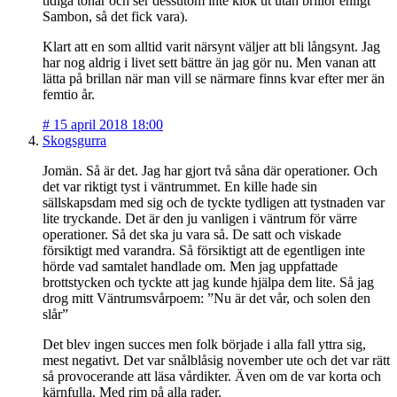
tidiga tonår och ser dessutom inte klok ut utan brillor enligt
Sambon, så det fick vara).
Klart att en som alltid varit närsynt väljer att bli långsynt. Jag
har nog aldrig i livet sett bättre än jag gör nu. Men vanan att
lätta på brillan när man vill se närmare finns kvar efter mer än
femtio år.
#
15 april 2018 18:00
Skogsgurra
Jomän. Så är det. Jag har gjort två såna där operationer. Och
det var riktigt tyst i väntrummet. En kille hade sin
sällskapsdam med sig och de tyckte tydligen att tystnaden var
lite tryckande. Det är den ju vanligen i väntrum för värre
operationer. Så det ska ju vara så. De satt och viskade
försiktigt med varandra. Så försiktigt att de egentligen inte
hörde vad samtalet handlade om. Men jag uppfattade
brottstycken och tyckte att jag kunde hjälpa dem lite. Så jag
drog mitt Väntrumsvårpoem: ”Nu är det vår, och solen den
slår”
Det blev ingen succes men folk började i alla fall yttra sig,
mest negativt. Det var snålblåsig november ute och det var rätt
så provocerande att läsa vårdikter. Även om de var korta och
kärnfulla. Med rim på alla rader.