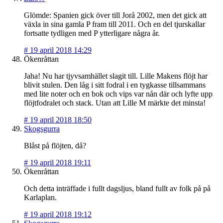
Glömde: Spanien gick över till Jorå 2002, men det gick att
växla in sina gamla P fram till 2011. Och en del tjurskallar
fortsatte tydligen med P ytterligare några år.
#
19 april 2018 14:29
Ökenråttan
Jaha! Nu har tjyvsamhället slagit till. Lille Makens flöjt har
blivit stulen. Den låg i sitt fodral i en tygkasse tillsammans
med lite noter och en bok och vips var nån där och lyfte upp
flöjtfodralet och stack. Utan att Lille M märkte det minsta!
#
19 april 2018 18:50
Skogsgurra
Blåst på flöjten, då?
#
19 april 2018 19:11
Ökenråttan
Och detta inträffade i fullt dagsljus, bland fullt av folk på på
Karlaplan.
#
19 april 2018 19:12