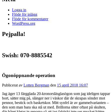
Logga in
Flöde för inlägg
Flöde för kommentarer
WordPress.org
Pejpalla!
Swish: 070-8885542
Ögonöppnande operation
Publicerat av
Lotten Bergman
den
15 april 2018 16:07
Jag äger 13 färgglada 20-kronorsläsglasögon som jag ideligen tappar
bort, sätter mig på, slänger ner i väskor där de skrapas sönder mot
pennor, bestick och basketskor. Mitt synfel är av gammelvarianten –
den som man bara ska stå ut med. Brillorna sitter oftast på skulten,
där håret kletar in reporna så att jag faktiskt inte ser mycket bättre