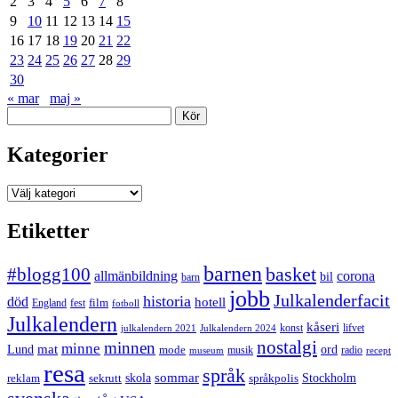
2
3
4
5
6
7
8
9
10
11
12
13
14
15
16
17
18
19
20
21
22
23
24
25
26
27
28
29
30
« mar
maj »
Sök
Kategorier
Kategorier
Etiketter
barnen
#blogg100
basket
allmänbildning
corona
bil
barn
jobb
Julkalenderfacit
historia
död
hotell
England
fest
film
fotboll
Julkalendern
kåseri
julkalendern 2021
Julkalendern 2024
konst
lifvet
nostalgi
minnen
minne
mat
Lund
mode
ord
musik
radio
museum
recept
resa
språk
sommar
reklam
sekrutt
skola
språkpolis
Stockholm