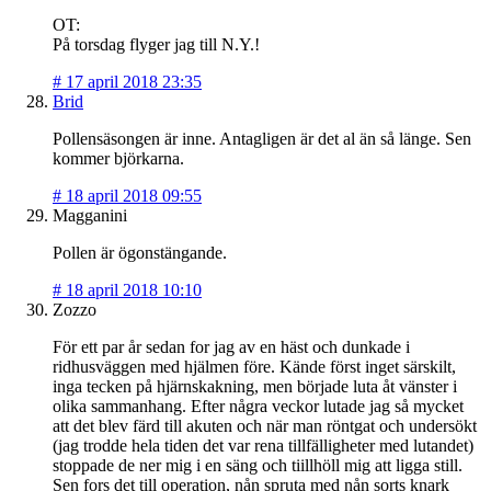
OT:
På torsdag flyger jag till N.Y.!
#
17 april 2018 23:35
Brid
Pollensäsongen är inne. Antagligen är det al än så länge. Sen
kommer björkarna.
#
18 april 2018 09:55
Magganini
Pollen är ögonstängande.
#
18 april 2018 10:10
Zozzo
För ett par år sedan for jag av en häst och dunkade i
ridhusväggen med hjälmen före. Kände först inget särskilt,
inga tecken på hjärnskakning, men började luta åt vänster i
olika sammanhang. Efter några veckor lutade jag så mycket
att det blev färd till akuten och när man röntgat och undersökt
(jag trodde hela tiden det var rena tillfälligheter med lutandet)
stoppade de ner mig i en säng och tiillhöll mig att ligga still.
Sen fors det till operation, nån spruta med nån sorts knark