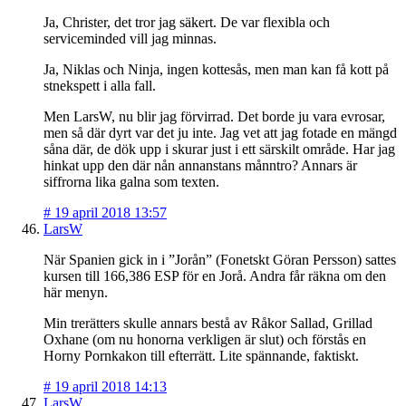
Ja, Christer, det tror jag säkert. De var flexibla och
serviceminded vill jag minnas.
Ja, Niklas och Ninja, ingen kottesås, men man kan få kott på
stnekspett i alla fall.
Men LarsW, nu blir jag förvirrad. Det borde ju vara evrosar,
men så där dyrt var det ju inte. Jag vet att jag fotade en mängd
såna där, de dök upp i skurar just i ett särskilt område. Har jag
hinkat upp den där nån annanstans månntro? Annars är
siffrorna lika galna som texten.
#
19 april 2018 13:57
LarsW
När Spanien gick in i ”Jorån” (Fonetskt Göran Persson) sattes
kursen till 166,386 ESP för en Jorå. Andra får räkna om den
här menyn.
Min trerätters skulle annars bestå av Råkor Sallad, Grillad
Oxhane (om nu honorna verkligen är slut) och förstås en
Horny Pornkakon till efterrätt. Lite spännande, faktiskt.
#
19 april 2018 14:13
LarsW