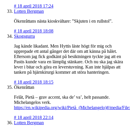
#
18 april 2018 17:24
Lotten Bergman
Ökenråttans nästa kioskvältare: ”Skjuten i en rullstol”.
#
18 april 2018 18:08
Skogsgurra
Jag kände likadant. Men Hyttis läste högt för mig och
upprepade ett antal gånger det där om att känna på hålet.
Eftersom jag fick godkänt på besiktningen tyckte jag att en
Pastis kunde vara en lämplig stänkare. Och nu ska jag skära
lever i bitar och göra en leverstuvning. Kan inte hjälpas att
tanken på hjärnkirurgi kommer att störa hanteringen.
#
18 april 2018 18:15
Ökenråttan
Felåt, Pietà – grav accent, ska de’ va’, helt passande.
Michelangelos verk.
https://en.wikipedia.org/wiki/Pietà_(Michelangelo)#/media/Fi
#
18 april 2018 22:14
Lotten Bergman