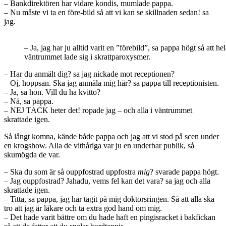
– Bankdirektören har vidare kondis, mumlade pappa.
– Nu måste vi ta en före-bild så att vi kan se skillnaden sedan! sa
jag.
– Ja, jag har ju alltid varit en ”förebild”, sa pappa högt så att he
väntrummet lade sig i skrattparoxysmer.
– Har du anmält dig? sa jag nickade mot receptionen?
– Oj, hoppsan. Ska jag anmäla mig här? sa pappa till receptionisten.
– Ja, sa hon. Vill du ha kvitto?
– Nä, sa pappa.
– NEJ TACK heter det! ropade jag – och alla i väntrummet
skrattade igen.
Så långt komna, kände både pappa och jag att vi stod på scen under
en krogshow. Alla de vithåriga var ju en underbar publik, så
skumögda de var.
– Ska du som är så ouppfostrad uppfostra
mig
? svarade pappa högt.
– Jag ouppfostrad? Jahadu, vems fel kan det vara? sa jag och alla
skrattade igen.
– Titta, sa pappa, jag har tagit på mig doktorsringen. Så att alla ska
tro att jag är läkare och ta extra god hand om mig.
– Det hade varit bättre om du hade haft en pingisracket i bakfickan