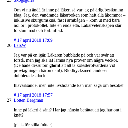
Skogsgurra
Om vi nu ändå är inne på läkeri så var jag på årlig besiktning
idag. Jag, den vandrande läkarboken som haft alla åkommor –
inklusive skurgumsknä, fast i armbågen – kom ut med bara
nollor i protokollet. Inte en enda etta. Läkarvetenskapen står
förstummad och förbluffad.
#
17 april 2018 17:09
LarsW
Jag var på en igår. Läkaren bubblade på och var svår att
förstå, men jag ska iaf lämna nya prover om några veckor.
(De hade dessutom
glömt
att att ta kolesterolvärdena vid
provtagningen häromdan!). Blodtrycksmedicindosen
dubblerades dock.
Illavarlsande, men inte livshotande kan man säga om besöket.
#
17 april 2018 17:57
Lotten Bergman
Inne på läkeri å sånt? Har jag nånsin berättat att jag har ont i
knät?
[plats för stilla fnitter]