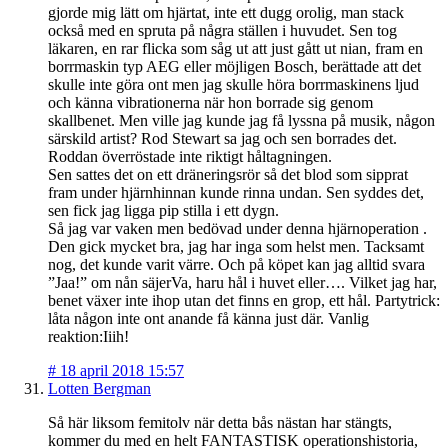
gjorde mig lätt om hjärtat, inte ett dugg orolig, man stack
också med en spruta på några ställen i huvudet. Sen tog
läkaren, en rar flicka som såg ut att just gått ut nian, fram en
borrmaskin typ AEG eller möjligen Bosch, berättade att det
skulle inte göra ont men jag skulle höra borrmaskinens ljud
och känna vibrationerna när hon borrade sig genom
skallbenet. Men ville jag kunde jag få lyssna på musik, någon
särskild artist? Rod Stewart sa jag och sen borrades det.
Roddan överröstade inte riktigt håltagningen.
Sen sattes det on ett dräneringsrör så det blod som sipprat
fram under hjärnhinnan kunde rinna undan. Sen syddes det,
sen fick jag ligga pip stilla i ett dygn.
Så jag var vaken men bedövad under denna hjärnoperation .
Den gick mycket bra, jag har inga som helst men. Tacksamt
nog, det kunde varit värre. Och på köpet kan jag alltid svara
”Jaa!” om nån säjerVa, haru hål i huvet eller…. Vilket jag har,
benet växer inte ihop utan det finns en grop, ett hål. Partytrick:
låta någon inte ont anande få känna just där. Vanlig
reaktion:Iiih!
#
18 april 2018 15:57
Lotten Bergman
Så här liksom femitolv när detta bås nästan har stängts,
kommer du med en helt FANTASTISK operationshistoria,