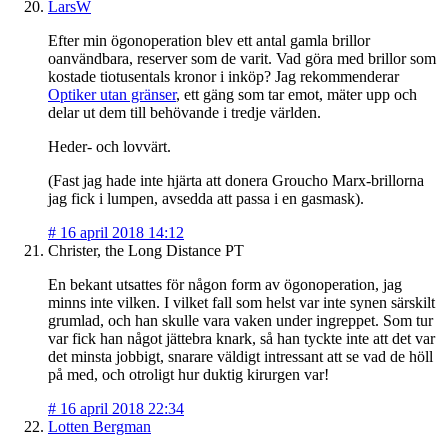
LarsW
Efter min ögonoperation blev ett antal gamla brillor
oanvändbara, reserver som de varit. Vad göra med brillor som
kostade tiotusentals kronor i inköp? Jag rekommenderar
Optiker utan gränser
, ett gäng som tar emot, mäter upp och
delar ut dem till behövande i tredje världen.
Heder- och lovvärt.
(Fast jag hade inte hjärta att donera Groucho Marx-brillorna
jag fick i lumpen, avsedda att passa i en gasmask).
#
16 april 2018 14:12
Christer, the Long Distance PT
En bekant utsattes för någon form av ögonoperation, jag
minns inte vilken. I vilket fall som helst var inte synen särskilt
grumlad, och han skulle vara vaken under ingreppet. Som tur
var fick han något jättebra knark, så han tyckte inte att det var
det minsta jobbigt, snarare väldigt intressant att se vad de höll
på med, och otroligt hur duktig kirurgen var!
#
16 april 2018 22:34
Lotten Bergman