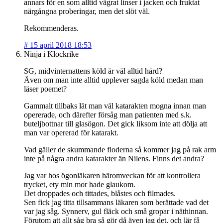
annars för en som alltid vägrat linser i jacken och fruktat
närgångna proberingar, men det slöt väl.
Rekommenderas.
#
15 april 2018 18:53
Ninja i Klockrike
SG, midvinternattens köld är väl alltid hård?
Även om man inte alltid upplever sagda köld medan man
läser poemet?
Gammalt tillbaks lät man väl katarakten mogna innan man
opererade, och därefter försåg man patienten med s.k.
buteljbottnar till glasögon. Det gick liksom inte att dölja att
man var opererad för katarakt.
Vad gäller de skummande floderna så kommer jag på rak arm
inte på några andra katarakter än Nilens. Finns det andra?
Jag var hos ögonläkaren häromveckan för att kontrollera
trycket, ety min mor hade glaukom.
Det droppades och tittades, blåstes och filmades.
Sen fick jag titta tillsammans läkaren som berättade vad det
var jag såg. Synnerv, gul fläck och små gropar i näthinnan.
Förutom att allt såg bra så gör då även jag det, och lär få