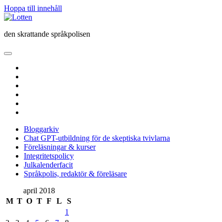
Hoppa till innehåll
Lotten
den skrattande språkpolisen
öppna
primär
twitter
meny
facebook
instagram
linkedin
rss
e-
post
Bloggarkiv
Chat GPT-utbildning för de skeptiska tvivlarna
Föreläsningar & kurser
Integritetspolicy
Julkalenderfacit
Språkpolis, redaktör & föreläsare
Sidopanel
april 2018
M
T
O
T
F
L
S
1