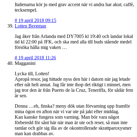
Italienarna kör ju med grav accent när vi andra har akut; caffè,
tecksempel.
#
19 april 2018 09:15
Lotten Bergman
Jag åker från Arlanda med DY7005 kl 19:40 och landar lokal
tid kl 22:00 på JFK, och ska med alla till buds stående medel
försöka hålla mig vaken …
#
19 april 2018 11:26
Magganini
Lycka till, Lotten!
Apropå resor, jag hittade nyss den här i datorn när jag letade
efter nåt helt annat. Jag får inte ihop det riktigt i minnet, men
jag tror den är från Puerto de la Cruz, Teneriffa, för sådär fem
år sen.
Denna …eh, finska? meny dök utan förvarning upp framför
mina ögon en afton när vi var ute på jakt efter middag.
Kan kanske fungera som varning. Man bör vara något
förberedd för sånt här när man är ute och reser, så man inte
ramlar och gör sig illa av de okontrollerade skrattparoxysmer
man kan drabbas av.