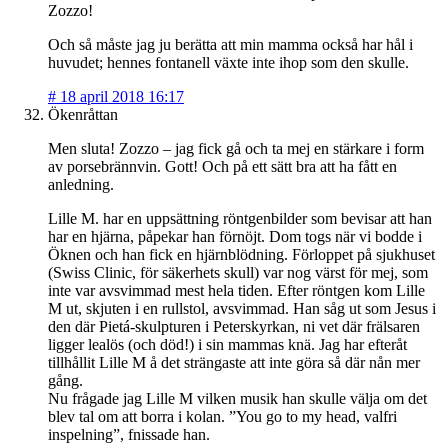
Zozzo!
Och så måste jag ju berätta att min mamma också har hål i
huvudet; hennes fontanell växte inte ihop som den skulle.
#
18 april 2018 16:17
Ökenråttan
Men sluta! Zozzo – jag fick gå och ta mej en stärkare i form
av porsebrännvin. Gott! Och på ett sätt bra att ha fått en
anledning.
Lille M. har en uppsättning röntgenbilder som bevisar att han
har en hjärna, påpekar han förnöjt. Dom togs när vi bodde i
Öknen och han fick en hjärnblödning. Förloppet på sjukhuset
(Swiss Clinic, för säkerhets skull) var nog värst för mej, som
inte var avsvimmad mest hela tiden. Efter röntgen kom Lille
M ut, skjuten i en rullstol, avsvimmad. Han såg ut som Jesus i
den där Pietá-skulpturen i Peterskyrkan, ni vet där frälsaren
ligger lealös (och död!) i sin mammas knä. Jag har efteråt
tillhållit Lille M å det strängaste att inte göra så där nån mer
gång.
Nu frågade jag Lille M vilken musik han skulle välja om det
blev tal om att borra i kolan. ”You go to my head, valfri
inspelning”, fnissade han.