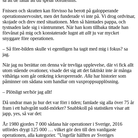
så att de fattar att du spelar bordtennis.
Fnissen och skratten kan förvisso ha berott på galopperande
operationsnervositet, men det funderade vi inte på. Vi drog ordvitsar,
skojade och drev med situationen. Men så hämtades pappa, och
tystnaden lade sig i väntrummet. När han kom tillbaka tittade han
förvånat på mig och konstaterade lugnt att
allt
ju var mycket
snyggare före operationen.
– Så före-bilden skulle vi egentligen ha tagit med mig i fokus? sa
jag.
När jag nu berättar om denna vår trevliga upplevelse, där vi fick allt
utom stående ovationer, visade det sig att det faktiskt inte är många
vithåriga som går omkring ickeopererade.
Alla
har historier som
påminner om sådana som handlar om vaxproppsupplösning.
– Plötsligt ser/hör jag allt!
Då undrar man ju hur det var förr i tiden; famlade sig alla över 75 år
fram i ett halvgrått sudd-mörker? Snabbkoll på statistiken visar att
japp, yes, så var det:
År 1980 gjordes 7 000 sådana här operationer i Sverige, 2016
utfördes drygt 125 000 … vilket gör den till den vanligaste
operationen, alla kategorier. ”Ungefär hälften av Sveriges