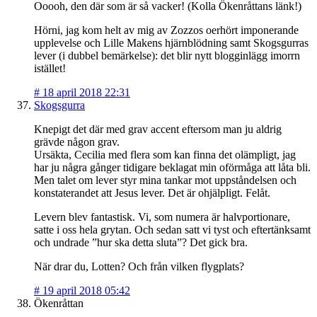
Ooooh, den där som är så vacker! (Kolla Ökenråttans länk!)
Hörni, jag kom helt av mig av Zozzos oerhört imponerande
upplevelse och Lille Makens hjärnblödning samt Skogsgurras
lever (i dubbel bemärkelse): det blir nytt blogginlägg imorrn
istället!
#
18 april 2018 22:31
Skogsgurra
Knepigt det där med grav accent eftersom man ju aldrig
grävde någon grav.
Ursäkta, Cecilia med flera som kan finna det olämpligt, jag
har ju några gånger tidigare beklagat min oförmåga att låta bli.
Men talet om lever styr mina tankar mot uppståndelsen och
konstaterandet att Jesus lever. Det är ohjälpligt. Felåt.
Levern blev fantastisk. Vi, som numera är halvportionare,
satte i oss hela grytan. Och sedan satt vi tyst och eftertänksamt
och undrade ”hur ska detta sluta”? Det gick bra.
När drar du, Lotten? Och från vilken flygplats?
#
19 april 2018 05:42
Ökenråttan