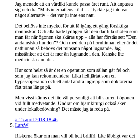
Jag menade att en vårdikt kunde passa året runt. Att anpassa
sig och dra ”Midvinternattens köld …” tyckte jag inte var
något alternativ – det var ju inte ens natt.
Det behövs inte mycket för att få igång ett gäng försiktiga
människor. Och alla hade tydligen fått den där lilla shoten som
man får när ögonen ska skäras upp – alla har förstås sett ”Den
andalusiska hunden”? Och med den på hornhinnan eller är det
näthinnan så behövs det minsann något lugnande. Jag
misstänker att det är mer än lugnande i den. Kanske lite
medicinsk cannabis.
Hur som helst så är det en operation som sällan går fel och
som jag kan rekommendera. Lika helhjärtat som en
bypassoperation och ett antal andra ingrepp som doktorerna
fått träna länge på.
Men visst känns det lite väl personligt att bli skuren i ögonen
vid fullt medvetande. Undrar om hjärnkirurgi också sker
under lokalbedövning? Det måste jag ta reda på.
#
15 april 2018 18:46
LarsW
Riskerna ökar om man vill bli helt brillfri. Lite läbbigt var det