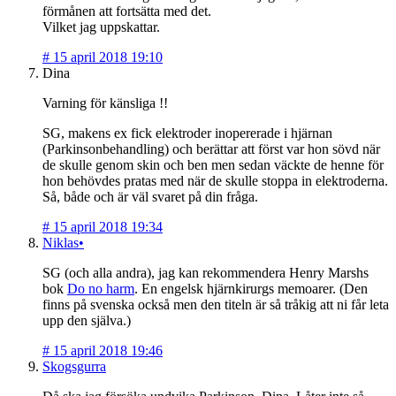
förmånen att fortsätta med det.
Vilket jag uppskattar.
#
15 april 2018 19:10
Dina
Varning för känsliga !!
SG, makens ex fick elektroder inopererade i hjärnan
(Parkinsonbehandling) och berättar att först var hon sövd när
de skulle genom skin och ben men sedan väckte de henne för
hon behövdes pratas med när de skulle stoppa in elektroderna.
Så, både och är väl svaret på din fråga.
#
15 april 2018 19:34
Niklas•
SG (och alla andra), jag kan rekommendera Henry Marshs
bok
Do no harm
. En engelsk hjärnkirurgs memoarer. (Den
finns på svenska också men den titeln är så tråkig att ni får leta
upp den själva.)
#
15 april 2018 19:46
Skogsgurra