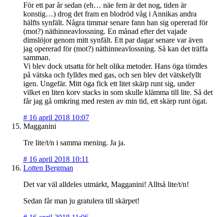
För ett par år sedan (eh… näe fem är det nog, tiden är
konstig…) drog det fram en blodröd våg i Annikas andra
hälfts synfält. Några timmar senare fann han sig opererad för
(mot?) näthinneavlossning. En månad efter det vajade
dimslöjor genom mitt synfält. Ett par dagar senare var även
jag opererad för (mot?) näthinneavlossning. Så kan det träffa
samman.
Vi blev dock utsatta för helt olika metoder. Hans öga tömdes
på vätska och fylldes med gas, och sen blev det vätskefyllt
igen. Ungefär. Mitt öga fick ett litet skärp runt sig, under
vilket en liten korv stacks in som skulle klämma till lite. Så det
får jag gå omkring med resten av min tid, ett skärp runt ögat.
#
16 april 2018 10:07
Magganini
Tre lite/t/n i samma mening. Ja ja.
#
16 april 2018 10:11
Lotten Bergman
Det var väl alldeles utmärkt, Magganini! Alltså lite/t/n!
Sedan får man ju gratulera till skärpet!