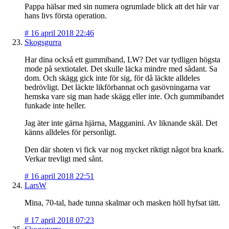
Pappa hälsar med sin numera ogrumlade blick att det här var
hans livs första operation.
#
16 april 2018 22:46
Skogsgurra
Har dina också ett gummiband, LW? Det var tydligen högsta
mode på sextiotalet. Det skulle läcka mindre med sådant. Sa
dom. Och skägg gick inte för sig, för då läckte alldeles
bedrövligt. Det läckte likförbannat och gasövningarna var
hemska vare sig man hade skägg eller inte. Och gummibandet
funkade inte heller.
Jag äter inte gärna hjärna, Magganini. Av liknande skäl. Det
känns alldeles för personligt.
Den där shoten vi fick var nog mycket riktigt något bra knark.
Verkar trevligt med sånt.
#
16 april 2018 22:51
LarsW
Mina, 70-tal, hade tunna skalmar och masken höll hyfsat tätt.
#
17 april 2018 07:23