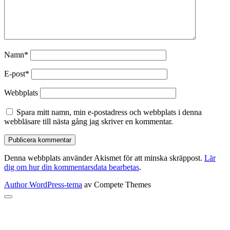
Namn*
E-post*
Webbplats
Spara mitt namn, min e-postadress och webbplats i denna
webbläsare till nästa gång jag skriver en kommentar.
Denna webbplats använder Akismet för att minska skräppost.
Lär
dig om hur din kommentarsdata bearbetas
.
Author WordPress-tema
av Compete Themes
Rulla
till
toppen