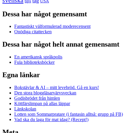
svenska
tåg
USA
tips
Dessa har något gemensamt
Fantastiskt välformulerad moderecensent
Onödiga citattecken
Dessa har något helt annat gemensamt
En amerikansk språkpolis
Fula biblioteksböcker
Egna länkar
Bokstävlar & AI – mitt levebröd. Gå en kurs!
Den stora bloggläsarvärvsveckan
Godisbrödet från himlen
Köttfärslimpan på allas läppar
Länkskolan
Lotten som Sommarpratare (i fantasin alltså: grupp på FB)
Vad ska du laga för mat idag? (Recept!)
Meta