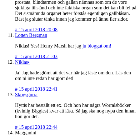
prostata, blindtarmen och gallan nämnas som om de vore
sjukliga tillstånd och inte faktiska organ som det kan bli fel på.
Det sistnämnda organet heter förstås egentligen gallblåsan.
Bäst jag slutar tänka innan jag kommer på ännu fler sidor.
#
15 april 2018 20:08
Lotten Bergman
Niklas! Yes! Henry Marsh har jag
ju bloggat om!
#
15 april 2018 21:03
Niklas•
Ja! Jag hade glömt att det var här jag läste om den. Läs den
om ni inte redan har gjort det!
#
15 april 2018 22:41
Skogsgurra
Hyttis har beställt ett ex. Och hon har några Worralsböcker
(kvinlig Biggles) kvar att läsa. Så jag ska nog nypa den innan
hon gör det.
#
15 april 2018 22:44
Magganini