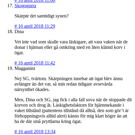
#
16 april 2018 11:06
Skogsgurra
Skärpte det samtidigt synen?
#
16 april 2018 11:29
Dina
Vet inte vad som skulle vara läskigare, att vara vaken när de
donar i hjärnan eller gå omkring med en liten klämd korv i
ögat.
#
16 april 2018 11:42
Magganini
Nej SG, tvärtom. Skärpningen innebar att ögat blev ännu
avlängre än det var, så min redan tidigare avsevärda
närsynthet ökades.
Men, Dina och SG, jag fick i alla fall sova när de stoppade dit
korven och drog åt. Läskighetsfaktorn för hjärnmekande i
vaket tillstånd (patientens tillstånd då alltså, den som gör’t är
förhoppningsvis alltid alert) känns för mig klart högre än att
ha de där små pryttlarna kring ögat.
#
16 april 2018 13:34