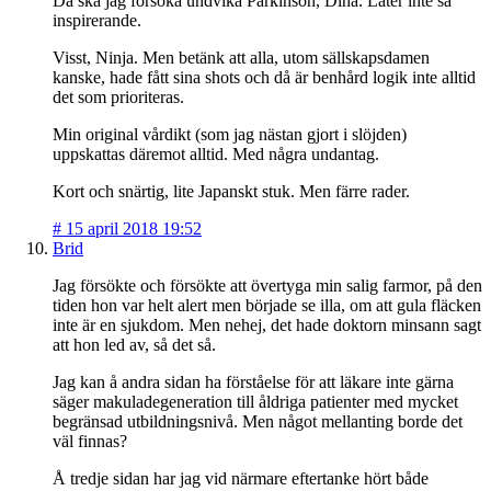
Då ska jag försöka undvika Parkinson, Dina. Låter inte så
inspirerande.
Visst, Ninja. Men betänk att alla, utom sällskapsdamen
kanske, hade fått sina shots och då är benhård logik inte alltid
det som prioriteras.
Min original vårdikt (som jag nästan gjort i slöjden)
uppskattas däremot alltid. Med några undantag.
Kort och snärtig, lite Japanskt stuk. Men färre rader.
#
15 april 2018 19:52
Brid
Jag försökte och försökte att övertyga min salig farmor, på den
tiden hon var helt alert men började se illa, om att gula fläcken
inte är en sjukdom. Men nehej, det hade doktorn minsann sagt
att hon led av, så det så.
Jag kan å andra sidan ha förståelse för att läkare inte gärna
säger makuladegeneration till åldriga patienter med mycket
begränsad utbildningsnivå. Men något mellanting borde det
väl finnas?
Å tredje sidan har jag vid närmare eftertanke hört både