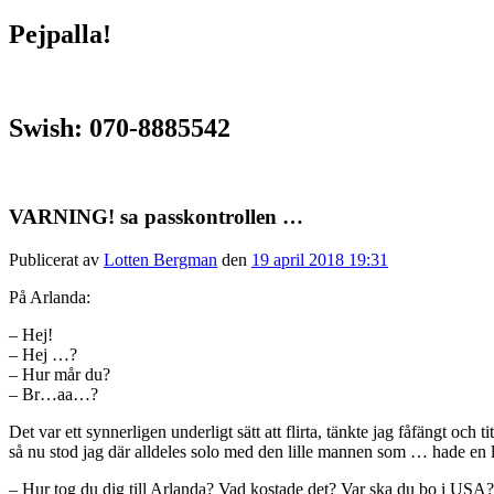
Pejpalla!
Swish: 070-8885542
VARNING! sa passkontrollen …
Publicerat av
Lotten Bergman
den
19 april 2018 19:31
På Arlanda:
– Hej!
– Hej …?
– Hur mår du?
– Br…aa…?
Det var ett synnerligen underligt sätt att flirta, tänkte jag fåfängt och
så nu stod jag där alldeles solo med den lille mannen som … hade en l
– Hur tog du dig till Arlanda? Vad kostade det? Var ska du bo i USA?