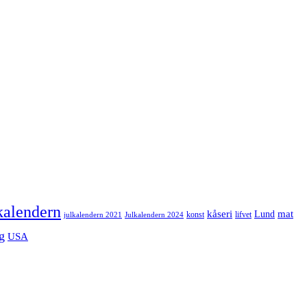
kalendern
mat
kåseri
Lund
julkalendern 2021
Julkalendern 2024
konst
lifvet
g
USA