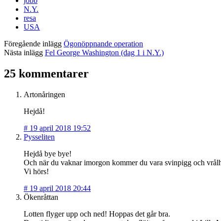
jobb
N.Y.
resa
USA
Föregående inlägg
Ögonöppnande operation
Nästa inlägg
Fel George Washington (dag 1 i N.Y.)
25 kommentarer
Artonåringen
Hejdå!
#
19 april 2018 19:52
Pysseliten
Hejdå bye bye!
Och när du vaknar imorgon kommer du vara svinpigg och vrålhung
Vi hörs!
#
19 april 2018 20:44
Ökenråttan
Lotten flyger upp och ned! Hoppas det går bra.