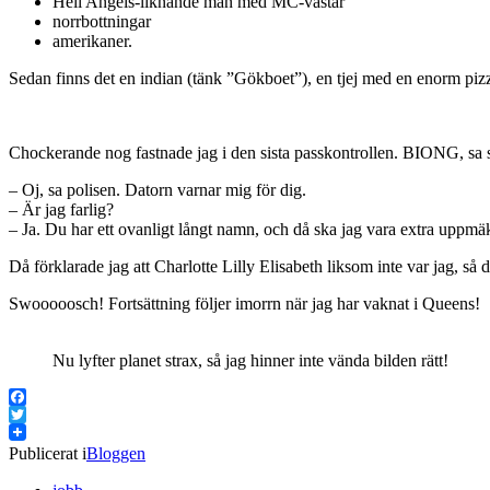
Hell Angels-liknande män med MC-västar
norrbottningar
amerikaner.
Sedan finns det en indian (tänk ”Gökboet”), en tjej med en enorm pi
Chockerande nog fastnade jag i den sista passkontrollen. BIONG, s
– Oj, sa polisen. Datorn varnar mig för dig.
– Är jag farlig?
– Ja. Du har ett ovanligt långt namn, och då ska jag vara extra uppmä
Då förklarade jag att Charlotte Lilly Elisabeth liksom inte var jag, så 
Swooooosch! Fortsättning följer imorrn när jag har vaknat i Queens!
Nu lyfter planet strax, så jag hinner inte vända bilden rätt!
Facebook
Twitter
Publicerat i
Bloggen