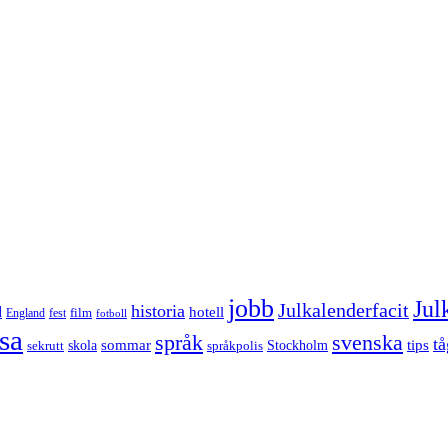
jobb
Jul
Julkalenderfacit
historia
d
hotell
England
fest
film
fotboll
sa
språk
svenska
tå
sommar
tips
sekrutt
skola
språkpolis
Stockholm