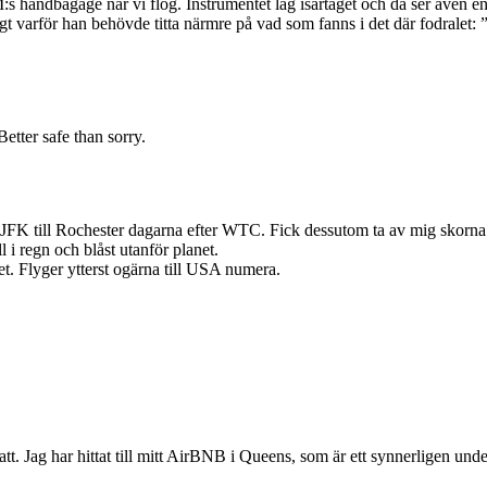
s handbagage när vi flög. Instrumentet låg isärtaget och då ser även en 
nligt varför han behövde titta närmre på vad som fanns i det där fodrale
Better safe than sorry.
 JFK till Rochester dagarna efter WTC. Fick dessutom ta av mig skorna tre
l i regn och blåst utanför planet.
det. Flyger ytterst ogärna till USA numera.
. Jag har hittat till mitt AirBNB i Queens, som är ett synnerligen under