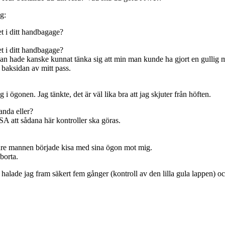
g:
t i ditt handbagage?
t i ditt handbagage?
 Man hade kanske kunnat tänka sig att min man kunde ha gjort en gullig 
å baksidan av mitt pass.
i ögonen. Jag tänkte, det är väl lika bra att jag skjuter från höften.
anda eller?
SA att sådana här kontroller ska göras.
 mannen började kisa med sina ögon mot mig.
borta.
 halade jag fram säkert fem gånger (kontroll av den lilla gula lappen) 