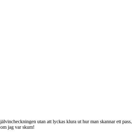
d självincheckningen utan att lyckas klura ut hur man skannar ett pass,
a om jag var skum!