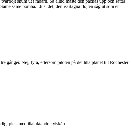
tvärflöjt skum ut i radarn. Så alltid måste den packas upp och sättas
t: ”Same same bomba.” Just det; den isärtagna flöjten såg ut som en
 gånger. Nej, fyra, eftersom piloten på det lilla planet till Rochester
ligt plejs med illaluktande kylskåp.