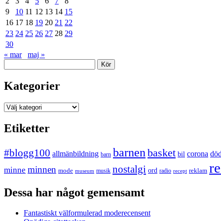
2
3
4
5
6
7
8
9
10
11
12
13
14
15
16
17
18
19
20
21
22
23
24
25
26
27
28
29
30
« mar
maj »
Sök
Kategorier
Kategorier
Etiketter
barnen
#blogg100
basket
allmänbildning
corona
dö
bil
barn
re
nostalgi
minnen
minne
mode
ord
reklam
musik
radio
museum
recept
Dessa har något gemensamt
Fantastiskt välformulerad moderecensent