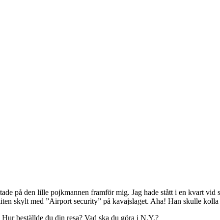
 tittade på den lille pojkmannen framför mig. Jag hade stått i en kvart vi
iten skylt med ”Airport security” på kavajslaget. Aha! Han skulle koll
 Hur beställde du din resa? Vad ska du göra i N.Y.?