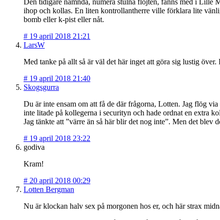
Den tidigare nämnda, numera stulna flöjten, fanns med i Lille M:
ihop och kollas. En liten kontrollantherre ville förklara lite vä
bomb eller k-pist eller nåt.
#
19 april 2018 21:21
LarsW
Med tanke på allt så är väl det här inget att göra sig lustig över. 
#
19 april 2018 21:40
Skogsgurra
Du är inte ensam om att få de där frågorna, Lotten. Jag flög via
inte litade på kollegerna i securityn och hade ordnat en extra kol
Jag tänkte att ”värre än så här blir det nog inte”. Men det blev 
#
19 april 2018 23:22
godiva
Kram!
#
20 april 2018 00:29
Lotten Bergman
Nu är klockan halv sex på morgonen hos er, och här strax midnatt