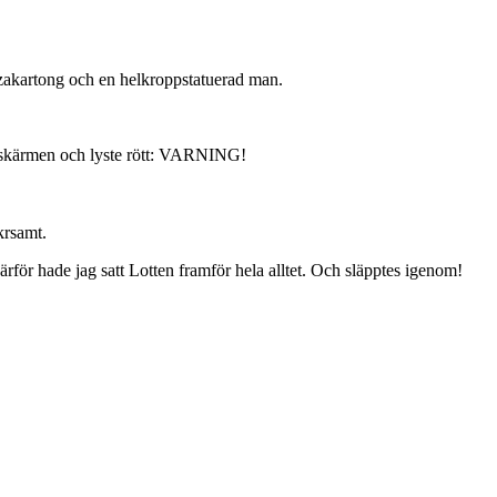
zzakartong och en helkroppstatuerad man.
a skärmen och lyste rött: VARNING!
krsamt.
därför hade jag satt Lotten framför hela alltet. Och släpptes igenom!