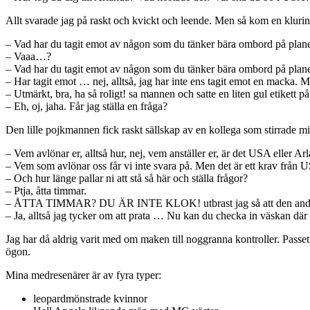
Allt svarade jag på raskt och kvickt och leende. Men så kom en klurin
– Vad har du tagit emot av någon som du tänker bära ombord på plane
– Vaaa…?
– Vad har du tagit emot av någon som du tänker bära ombord på plane
– Har tagit emot … nej, alltså, jag har inte ens tagit emot en macka.
– Utmärkt, bra, ha så roligt! sa mannen och satte en liten gul etikett p
– Eh, oj, jaha. Får jag ställa en fråga?
Den lille pojkmannen fick raskt sällskap av en kollega som stirrade mig 
– Vem avlönar er, alltså hur, nej, vem anställer er, är det USA eller Arl
– Vem som avlönar oss får vi inte svara på. Men det är ett krav från U
– Och hur länge pallar ni att stå så här och ställa frågor?
– Ptja, åtta timmar.
– ÅTTA TIMMAR? DU ÄR INTE KLOK! utbrast jag så att den andre
– Ja, alltså jag tycker om att prata … Nu kan du checka in väskan där 
Jag har då aldrig varit med om maken till noggranna kontroller. Passet
ögon.
Mina medresenärer är av fyra typer:
leopardmönstrade kvinnor