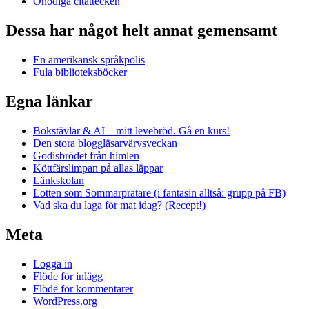
Onödiga citattecken
Dessa har något helt annat gemensamt
En amerikansk språkpolis
Fula biblioteksböcker
Egna länkar
Bokstävlar & AI – mitt levebröd. Gå en kurs!
Den stora bloggläsarvärvsveckan
Godisbrödet från himlen
Köttfärslimpan på allas läppar
Länkskolan
Lotten som Sommarpratare (i fantasin alltså: grupp på FB)
Vad ska du laga för mat idag? (Recept!)
Meta
Logga in
Flöde för inlägg
Flöde för kommentarer
WordPress.org