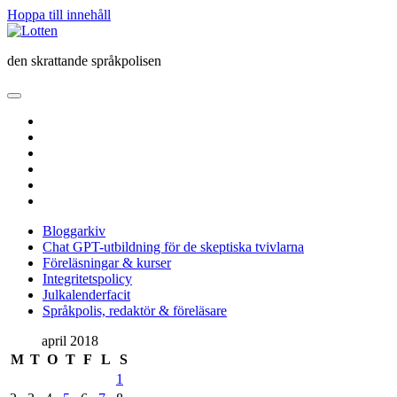
Hoppa till innehåll
Lotten
den skrattande språkpolisen
öppna
primär
twitter
meny
facebook
instagram
linkedin
rss
e-
post
Bloggarkiv
Chat GPT-utbildning för de skeptiska tvivlarna
Föreläsningar & kurser
Integritetspolicy
Julkalenderfacit
Språkpolis, redaktör & föreläsare
Sidopanel
april 2018
M
T
O
T
F
L
S
1