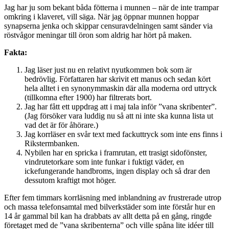
Jag har ju som bekant båda fötterna i munnen – när de inte trampar
omkring i klaveret, vill säga. När jag öppnar munnen hoppar
synapserna jenka och skippar censuravdelningen samt sänder via
röstvågor meningar till öron som aldrig har hört på maken.
Fakta:
Jag läser just nu en relativt nyutkommen bok som är
bedrövlig. Författaren har skrivit ett manus och sedan kört
hela alltet i en synonymmaskin där alla moderna ord uttryck
(tillkomna efter 1900) har filtrerats bort.
Jag har fått ett uppdrag att i maj tala inför ”vana skribenter”.
(Jag försöker vara luddig nu så att ni inte ska kunna lista ut
vad det är för åhörare.)
Jag korrläser en svår text med fackuttryck som inte ens finns i
Rikstermbanken.
Nybilen har en spricka i framrutan, ett trasigt sidofönster,
vindrutetorkare som inte funkar i fuktigt väder, en
ickefungerande handbroms, ingen display och så drar den
dessutom kraftigt mot höger.
Efter fem timmars korrläsning med inblandning av frustrerade utrop
och massa telefonsamtal med bilverkstäder som inte förstår hur en
14 år gammal bil kan ha drabbats av allt detta på en gång, ringde
företaget med de ”vana skribenterna” och ville spåna lite idéer till