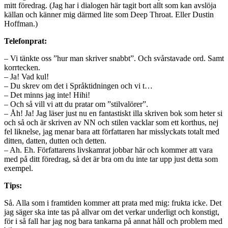
mitt föredrag. (Jag har i dialogen här tagit bort allt som kan avslöja
källan och känner mig därmed lite som Deep Throat. Eller Dustin
Hoffman.)
Telefonprat:
– Vi tänkte oss ”hur man skriver snabbt”. Och svårstavade ord. Samt
korrtecken.
– Ja! Vad kul!
– Du skrev om det i Språktidningen och vi t…
– Det minns jag inte! Hihi!
– Och så vill vi att du pratar om ”stilvalörer”.
– Åh! Ja! Jag läser just nu en fantastiskt illa skriven bok som heter si
och så och är skriven av NN och stilen vacklar som ett korthus, nej
fel liknelse, jag menar bara att författaren har misslyckats totalt med
ditten, datten, dutten och detten.
– Ah. Eh. Författarens livskamrat jobbar här och kommer att vara
med på ditt föredrag, så det är bra om du inte tar upp just detta som
exempel.
Tips:
Så. Alla som i framtiden kommer att prata med mig: frukta icke. Det
jag säger ska inte tas på allvar om det verkar underligt och konstigt,
för i så fall har jag nog bara tankarna på annat håll och problem med