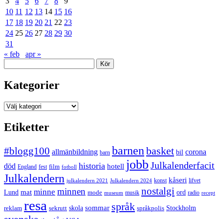
3
4
5
6
7
8
9
10
11
12
13
14
15
16
17
18
19
20
21
22
23
24
25
26
27
28
29
30
31
« feb
apr »
Sök
Kategorier
Kategorier
Etiketter
barnen
#blogg100
basket
allmänbildning
corona
bil
barn
jobb
Julkalenderfacit
historia
död
hotell
England
fest
film
fotboll
Julkalendern
kåseri
julkalendern 2021
Julkalendern 2024
konst
lifvet
nostalgi
minnen
minne
mat
Lund
mode
ord
musik
radio
museum
recept
resa
språk
sommar
reklam
sekrutt
skola
språkpolis
Stockholm