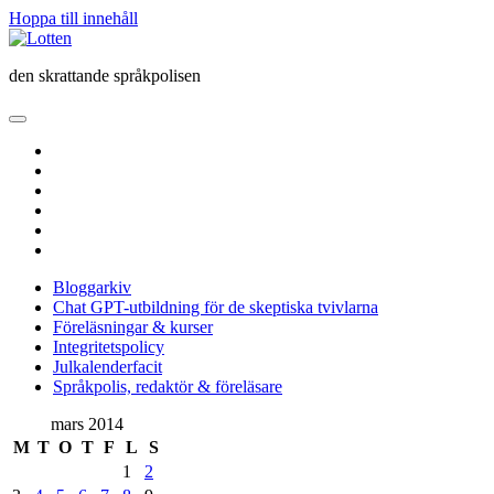
Hoppa till innehåll
Lotten
den skrattande språkpolisen
öppna
primär
twitter
meny
facebook
instagram
linkedin
rss
e-
post
Bloggarkiv
Chat GPT-utbildning för de skeptiska tvivlarna
Föreläsningar & kurser
Integritetspolicy
Julkalenderfacit
Språkpolis, redaktör & föreläsare
Sidopanel
mars 2014
M
T
O
T
F
L
S
1
2