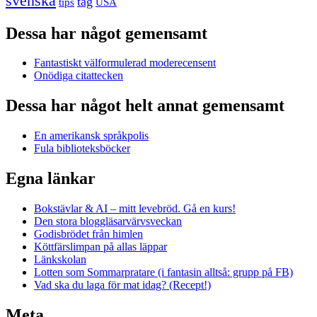
svenska
tåg
USA
tips
Dessa har något gemensamt
Fantastiskt välformulerad moderecensent
Onödiga citattecken
Dessa har något helt annat gemensamt
En amerikansk språkpolis
Fula biblioteksböcker
Egna länkar
Bokstävlar & AI – mitt levebröd. Gå en kurs!
Den stora bloggläsarvärvsveckan
Godisbrödet från himlen
Köttfärslimpan på allas läppar
Länkskolan
Lotten som Sommarpratare (i fantasin alltså: grupp på FB)
Vad ska du laga för mat idag? (Recept!)
Meta