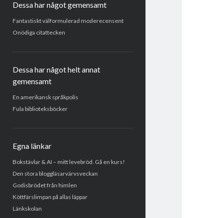
Dessa har något gemensamt
Fantastiskt välformulerad moderecensent
Onödiga citattecken
Dessa har något helt annat
gemensamt
En amerikansk språkpolis
Fula biblioteksböcker
Egna länkar
Bokstävlar & AI – mitt levebröd. Gå en kurs!
Den stora bloggläsarvärvsveckan
Godisbrödet från himlen
Köttfärslimpan på allas läppar
Länkskolan