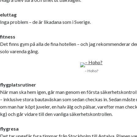
eluttag
Inga problem – de är likadana som i Sverige.
fitness
Det finns gym på alla de fina hotellen – och jag rekommenderar dem
solo varenda gång.
– Hoho?
flygplatsrutiner
När man ska hem igen, går man genom en första säkerhetskontroll
– inklusive stora bautaväskan som sedan checkas in. Sedan måste
om man har köpt juveler, en halv älg och pälsar, varefter man chec
kg) och går vidare till den vanliga säkerhetskontrollen.
flygresa
Det tar ungefär fyra timmar från Stockholm till Antalya. Planen var