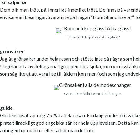
försäljarna
Dem blir man trött på. Innerligt, innerligt trött. De finns på varenda
envisare än treåringar. Svara inte på frågan ”from Skandinavia?”, för
– Kom och köp glass! Äkta glass!
grönsaker
Jag åt grönsaker under hela resan och stötte inte på några som h
Ungefär åtta av deltagarna i gruppen blev sjuka, men vi misstänke
som såg lite ut att vara lite till åldern kommen (och som jag undvek
Grönsaker i alla de modeschanger!
guide
Guidens insats är nog 75 % av hela resan. En dålig guide som varken
prata tillräckligt god engelska sänker hela upplevelsen. Detta kan
antingen har man tur eller så har man det inte.