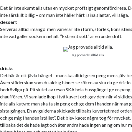
Det är inte skumt alls utan en mycket proffsigt genomförd resa. D
inte särskilt billig – om man inte håller hårt i sina slantar, vill säga.
dessert
Serveras alltid i mängd, men varierar lite i form, storlek, konsist
inte vad gäller sockerinnehåll. ”Extremt sött” är en underdrift.
Jag provade alltid alla.
dricks
Det här är ett jävla bängel – man ska alltid ge en peng men själv 
Även städerskan som du aldrig hinner se röken av ska du ge dricks.
bedrövliga på. På slutet av resan SKA hela bussgänget ge en peng 
chauffören. Vi samlade ihop i två kuvert och gav dem när vi skildes
inte alls kutym: man ska ta sin peng och ge dem i handen när man g
sista gången. En av guiderna skickade tillbaks kuvertet med ordern
och ge mig i handen istället”. Det blev kaos: några tog för mycket, 
tillbaka det de hade lagt och åter andra hade ingen aning om hur m
Några blev sura och smet ut bakvägen.