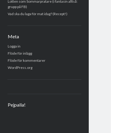
Lotten som Sommarpratare (i fantasin alltså:
grupp på FB)
Vad ska du laga för mat idag? (Recept!)
Meta
Logga in
Flöde för inlägg
Flöde för kommentarer
WordPress.org
Pejpalla!