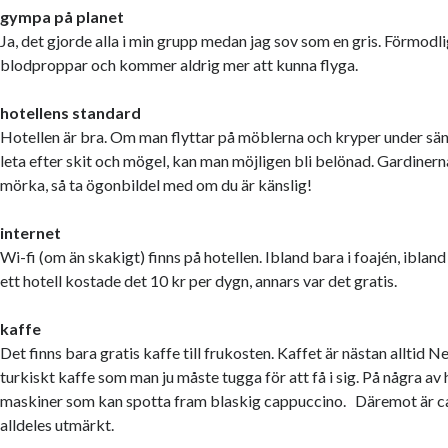
gympa på planet
Ja, det gjorde alla i min grupp medan jag sov som en gris. Förmodl
blodproppar och kommer aldrig mer att kunna flyga.
hotellens standard
Hotellen är bra. Om man flyttar på möblerna och kryper under sän
leta efter skit och mögel, kan man möjligen bli belönad. Gardinerna
mörka, så ta ögonbildel med om du är känslig!
internet
Wi-fi (om än skakigt) finns på hotellen. Ibland bara i foajén, ibla
ett hotell kostade det 10 kr per dygn, annars var det gratis.
kaffe
Det finns bara gratis kaffe till frukosten. Kaffet är nästan alltid N
turkiskt kaffe som man ju måste tugga för att få i sig. På några av 
maskiner som kan spotta fram blaskig cappuccino. Däremot är c
alldeles utmärkt.