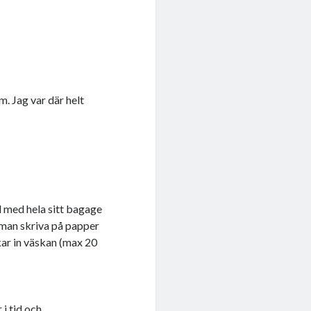
. Jag var där helt
 med hela sitt bagage
 man skriva på papper
kar in väskan (max 20
 i tid och