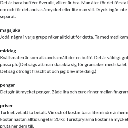
Det är bara bufféer överallt, vilket är bra. Man äter för det först
om och för det andra så mycket eller lite man vill. Dryck ingår int
separat.
magsjuka
Jodå, några i varje grupp råkar alltid ut för detta. Ta med medika
middag
Kvällsmaten är som alla andra måltider en buffé. Det är väldigt go
passa på. (Det sägs att man ska akta sig för gransaker med skalet k
Det såg otroligt fräscht ut och jag blev inte dålig.)
pengar
Det går åt mycket pengar. Både lira och euro rinner mellan fingrar
priser
Turkiet vet att ta betalt. Vin och öl kostar bara lite mindre än he
kostar nästan alltid ungefär 20 kr. Turistprylarna kostar så myck
pruta ner dem till.