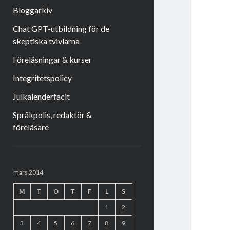
Bloggarkiv
Chat GPT-utbildning för de
skeptiska tvivlarna
Föreläsningar & kurser
Integritetspolicy
Julkalenderfacit
Språkpolis, redaktör &
föreläsare
Sidopanel
mars 2014
M
T
O
T
F
L
S
1
2
3
4
5
6
7
8
9