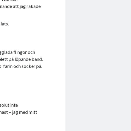
vånande att jag råkade
gglada flingor och
elett på löpande band.
 farin och socker på.
olut inte
nast – jag med mitt