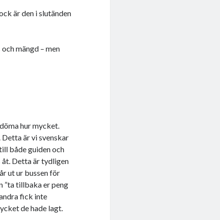
ock är den i slutänden
ens och mängd – men
bedöma hur mycket.
 Detta är vi svenskar
till både guiden och
 åt. Detta är tydligen
år ut ur bussen för
 ”ta tillbaka er peng
andra fick inte
ycket de hade lagt.