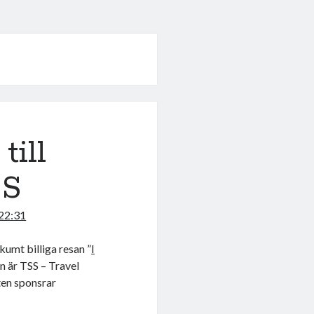
till
SS
22:31
kumt billiga resan ”
I
n är TSS – Travel
ten sponsrar