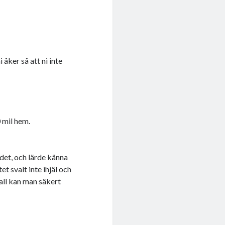
 åker så att ni inte
 mil hem.
 det, och lärde känna
 svalt inte ihjäl och
fall kan man säkert