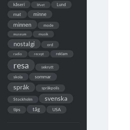
kåseri
Lund
lifvet
minne
mat
minnen
mode
musik
museum
nostalgi
ord
reklam
radio
recept
resa
sekrutt
sommar
skola
språk
språkpolis
svenska
Stockholm
tåg
USA
tips