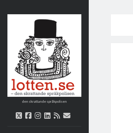
Lotten
den skrattande språkpolisen
twitter
facebook
instagram
linkedin
rss
e-
post