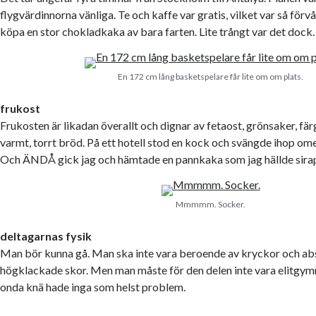
flygvärdinnorna vänliga. Te och kaffe var gratis, vilket var så för
köpa en stor chokladkaka av bara farten. Lite trångt var det dock.
En 172 cm lång basketspelare får lite om om plats.
frukost
Frukosten är likadan överallt och dignar av fetaost, grönsaker, fär
varmt, torrt bröd. På ett hotell stod en kock och svängde ihop om
Och ÄNDÅ gick jag och hämtade en pannkaka som jag hällde sirap,
Mmmmm. Socker.
deltagarnas fysik
Man bör kunna gå. Man ska inte vara beroende av kryckor och abs
högklackade skor. Men man måste för den delen inte vara elitgym
onda knä hade inga som helst problem.