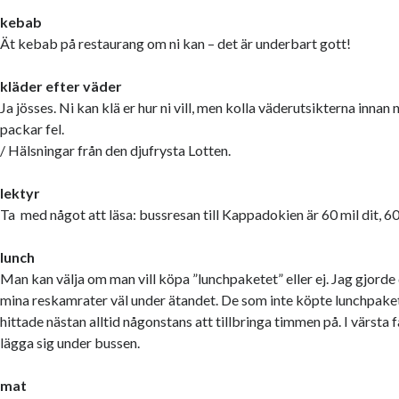
kebab
Ät kebab på restaurang om ni kan – det är underbart gott!
kläder efter väder
Ja jösses. Ni kan klä er hur ni vill, men kolla väderutsikterna innan ni
packar fel.
/ Hälsningar från den djufrysta Lotten.
lektyr
Ta med något att läsa: bussresan till Kappadokien är 60 mil dit, 60
lunch
Man kan välja om man vill köpa ”lunchpaketet” eller ej. Jag gjorde
mina reskamrater väl under ätandet. De som inte köpte lunchpaketet
hittade nästan alltid någonstans att tillbringa timmen på. I värsta 
lägga sig under bussen.
mat