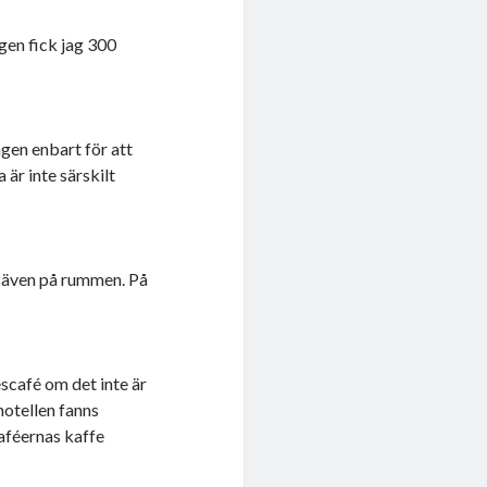
igen fick jag 300
gen enbart för att
 är inte särskilt
nd även på rummen. På
escafé om det inte är
hotellen fanns
aféernas kaffe