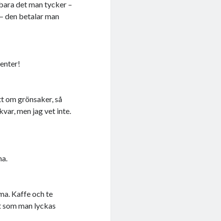
a bara det man tycker –
e – den betalar man
menter!
tt om grönsaker, så
var, men jag vet inte.
na.
mma. Kaffe och te
et som man lyckas