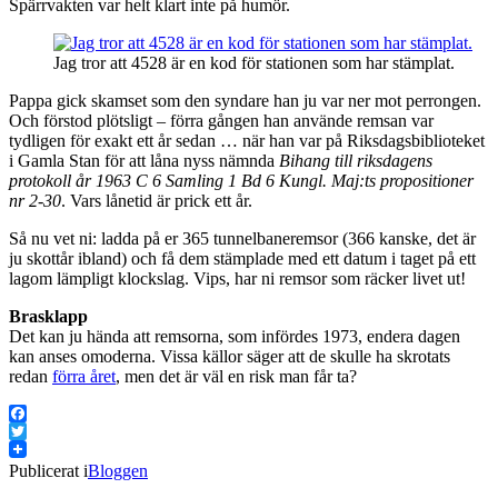
Spärrvakten var helt klart inte på humör.
Jag tror att 4528 är en kod för stationen som har stämplat.
Pappa gick skamset som den syndare han ju var ner mot perrongen.
Och förstod plötsligt – förra gången han använde remsan var
tydligen för exakt ett år sedan … när han var på Riksdagsbiblioteket
i Gamla Stan för att låna nyss nämnda
Bihang till riksdagens
protokoll år 1963 C 6 Samling 1 Bd 6 Kungl. Maj:ts propositioner
nr 2-30
. Vars lånetid är prick ett år.
Så nu vet ni: ladda på er 365 tunnelbaneremsor (366 kanske, det är
ju skottår ibland) och få dem stämplade med ett datum i taget på ett
lagom lämpligt klockslag. Vips, har ni remsor som räcker livet ut!
Brasklapp
Det kan ju hända att remsorna, som infördes 1973, endera dagen
kan anses omoderna. Vissa källor säger att de skulle ha skrotats
redan
förra året
, men det är väl en risk man får ta?
Facebook
Twitter
Publicerat i
Bloggen