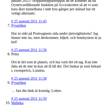
januari 2012? Hoppashoppashoppas att de kommer att ha
Oystercardliknande funktion på Accesskorten så att vi som
bara åker tunnelbana i snitt fyra gånger per månad har ett
vettigt alternativ.
#
25 augusti 2011 11:45
Pysseliten
Har ni sökt på Postvagnens sida under järnväghistoria? Jag
hinner inte nu, men återkommer, biljett- och betalsystem är ju
kul!
#
25 augusti 2011 11:56
Petra
Det är det som är planen, och har varit det ett tag. Kan inte
fatta att de inte lyckas att få till det. Det funkar ju som bekant
i, exempelvis, London.
#
25 augusti 2011 11:58
Pysseliten
… fast din länk är konstig, Lotten.
#
25 augusti 2011 11:59
Malinka