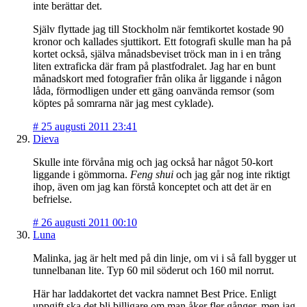
inte berättar det.
Själv flyttade jag till Stockholm när femtikortet kostade 90
kronor och kallades sjuttikort. Ett fotografi skulle man ha på
kortet också, själva månadsbeviset tröck man in i en trång
liten extraficka där fram på plastfodralet. Jag har en bunt
månadskort med fotografier från olika år liggande i någon
låda, förmodligen under ett gäng oanvända remsor (som
köptes på somrarna när jag mest cyklade).
#
25 augusti 2011 23:41
Dieva
Skulle inte förvåna mig och jag också har något 50-kort
liggande i gömmorna.
Feng shui
och jag går nog inte riktigt
ihop, även om jag kan förstå konceptet och att det är en
befrielse.
#
26 augusti 2011 00:10
Luna
Malinka, jag är helt med på din linje, om vi i så fall bygger ut
tunnelbanan lite. Typ 60 mil söderut och 160 mil norrut.
Här har laddakortet det vackra namnet Best Price. Enligt
uppgift ska det bli billigare om man åker fler gånger, men jag