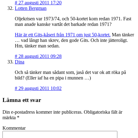
#
27 augusti 2011 17:20
Lotten Bergman
Oljekrisen var 1973/74, och 50-kortet kom redan 1971. Fast
man anade kanske vartåt det barkade redan 1971?
Här är ett Gits-kåseri från 1971 om just 50-kortet.
Man tänker
… vad långt han skrev, den gode Gits. Och inte jätteroligt.
Hm, tänker man sedan.
#
28 augusti 2011 09:28
Dina
Och så tänker man sådant som, jaså det var ok att röka på
bild? (Eller iaf ha en pipa i munnen …)
#
29 augusti 2011 10:02
Lämna ett svar
Din e-postadress kommer inte publiceras.
Obligatoriska fält är
märkta
*
Kommentar