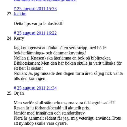
#
25 augusti 2011 15:33
Joakim
Detta tips var ju fantastiskt!
#
25 augusti 2011 16:22
Kerry
Jag kom genast att tänka på en seriestripp med både
bokåterlämnings- och datumanknytning!
Nollan (i Knasen) ska återlämna en bok på biblioteket.
Bibliotekarien: Men den här boken skulle ju varit tillbaka för
ett helt år sedan!
Nollan: Ja, jag missade den dagen förra året, så jag fick vänta
tills den kom igen.
#
25 augusti 2011 21:34
Örjan
Men varför skall stämpelremsorna vara tidsbegränsade??
Resan är ju förhandsbetald till aktuellt pris.
Jämför med frimärken och standardbrev.
Flera år gammalt sådant får jag, mig veterligt, använda.Trots
att nyinköp skulle vara dyrare.