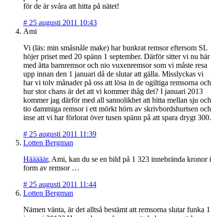
för de är svåra att hitta på nätet!
#
25 augusti 2011 10:43
Ami
Vi (läs: min småsnåle make) har bunkrat remsor eftersom SL
höjer priset med 20 spänn 1 september. Därför sitter vi nu här
med åtta barnremsor och nio vuxenremsor som vi måste resa
upp innan den 1 januari då de slutar att gälla. Misslyckas vi
har vi tolv månader på oss att lösa in de ogiltiga remsorna och
hur stor chans är det att vi kommer ihåg det? I januari 2013
kommer jag därför med all sannolikhet att hitta mellan sju och
tio dammiga remsor i ett mörkt hörn av skrivbordshurtsen och
inse att vi har förlorat över tusen spänn på att spara drygt 300.
#
25 augusti 2011 11:39
Lotten Bergman
Hääääär
, Ami, kan du se en bild på 1 323 innebrända kronor i
form av remsor …
#
25 augusti 2011 11:44
Lotten Bergman
Nämen vänta, är det alltså bestämt att remsorna slutar funka 1