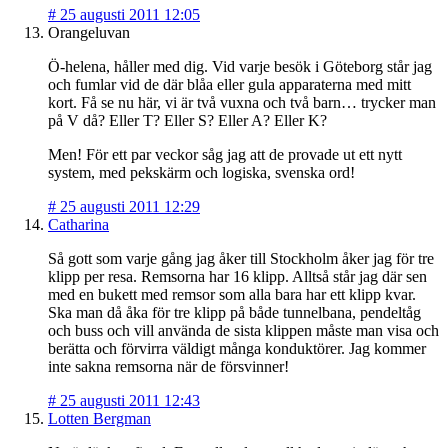
#
25 augusti 2011 12:05
Orangeluvan
Ö-helena, håller med dig. Vid varje besök i Göteborg står jag
och fumlar vid de där blåa eller gula apparaterna med mitt
kort. Få se nu här, vi är två vuxna och två barn… trycker man
på V då? Eller T? Eller S? Eller A? Eller K?
Men! För ett par veckor såg jag att de provade ut ett nytt
system, med pekskärm och logiska, svenska ord!
#
25 augusti 2011 12:29
Catharina
Så gott som varje gång jag åker till Stockholm åker jag för tre
klipp per resa. Remsorna har 16 klipp. Alltså står jag där sen
med en bukett med remsor som alla bara har ett klipp kvar.
Ska man då åka för tre klipp på både tunnelbana, pendeltåg
och buss och vill använda de sista klippen måste man visa och
berätta och förvirra väldigt många konduktörer. Jag kommer
inte sakna remsorna när de försvinner!
#
25 augusti 2011 12:43
Lotten Bergman