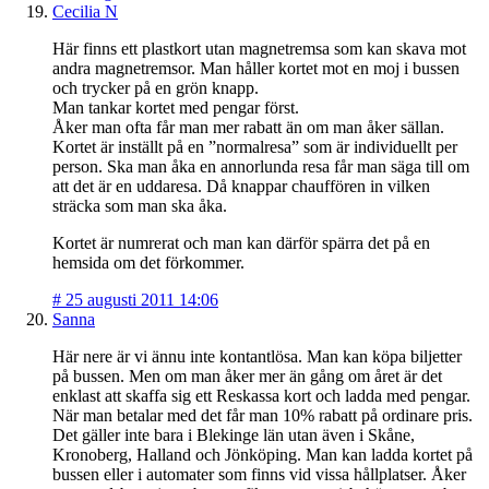
Cecilia N
Här finns ett plastkort utan magnetremsa som kan skava mot
andra magnetremsor. Man håller kortet mot en moj i bussen
och trycker på en grön knapp.
Man tankar kortet med pengar först.
Åker man ofta får man mer rabatt än om man åker sällan.
Kortet är inställt på en ”normalresa” som är individuellt per
person. Ska man åka en annorlunda resa får man säga till om
att det är en uddaresa. Då knappar chauffören in vilken
sträcka som man ska åka.
Kortet är numrerat och man kan därför spärra det på en
hemsida om det förkommer.
#
25 augusti 2011 14:06
Sanna
Här nere är vi ännu inte kontantlösa. Man kan köpa biljetter
på bussen. Men om man åker mer än gång om året är det
enklast att skaffa sig ett Reskassa kort och ladda med pengar.
När man betalar med det får man 10% rabatt på ordinare pris.
Det gäller inte bara i Blekinge län utan även i Skåne,
Kronoberg, Halland och Jönköping. Man kan ladda kortet på
bussen eller i automater som finns vid vissa hållplatser. Åker