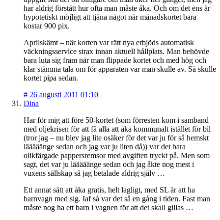
har aldrig förstått hur ofta man måste åka. Och om det ens är
hypotetiskt möjligt att tjäna något när månadskortet bara
kostar 900 pix.
Aprilskämt – när korten var rätt nya erbjöds automatisk
väckningsservice strax innan aktuell hållplats. Man behövde
bara luta sig fram när man flippade kortet och med hög och
klar stämma tala om för apparaten var man skulle av. Så skulle
kortet pipa sedan.
#
26 augusti 2011 01:10
Dina
Har för mig att före 50-kortet (som förresten kom i samband
med oljekrisen för att få alla att åka kommunalt istället för bil
(tror jag – nu blev jag lite osäker för det var ju för så hemskt
lääääänge sedan och jag var ju liten då)) var det bara
olikfärgade pappersremsor med avgiften tryckt på. Men som
sagt, det var ju lääääänge sedan och jag åkte nog mest i
vuxens sällskap så jag betalade aldrig själv …
Ett annat sätt att åka gratis, helt lagligt, med SL är att ha
barnvagn med sig. Iaf så var det så en gång i tiden. Fast man
måste nog ha ett barn i vagnen för att det skall gillas …