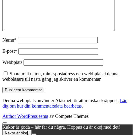
Namn*
E-post*
Webbplats
Spara mitt namn, min e-postadress och webbplats i denna
webbläsare till nästa gång jag skriver en kommentar.
Denna webbplats använder Akismet för att minska skräppost.
Lär
dig om hur din kommentarsdata bearbetas
.
Author WordPress-tema
av Compete Themes
Rulla
Kakor är goda – här får du några. Hoppas du är okej med det!
till
Kakor är okej.
toppen