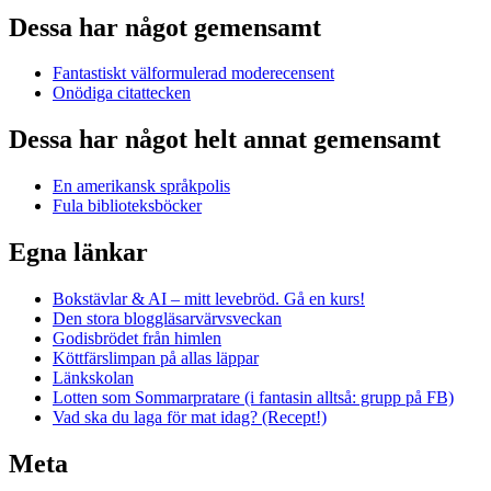
Dessa har något gemensamt
Fantastiskt välformulerad moderecensent
Onödiga citattecken
Dessa har något helt annat gemensamt
En amerikansk språkpolis
Fula biblioteksböcker
Egna länkar
Bokstävlar & AI – mitt levebröd. Gå en kurs!
Den stora bloggläsarvärvsveckan
Godisbrödet från himlen
Köttfärslimpan på allas läppar
Länkskolan
Lotten som Sommarpratare (i fantasin alltså: grupp på FB)
Vad ska du laga för mat idag? (Recept!)
Meta