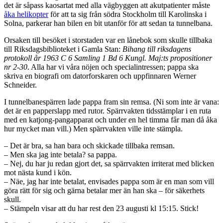
det är såpass kaosartat med alla vägbyggen att akutpatienter måste
åka helikopter
för att ta sig från södra Stockholm till Karolinska i
Solna, parkerar han bilen en bit utanför för att sedan ta tunnelbana.
Orsaken till besöket i storstaden var en lånebok som skulle tillbaka
till Riksdagsbiblioteket i Gamla Stan:
Bihang till riksdagens
protokoll år 1963 C 6 Samling 1 Bd 6 Kungl. Maj:ts propositioner
nr 2-30
. Alla har vi våra nöjen och specialintressen; pappa ska
skriva en biografi om datorforskaren och uppfinnaren Werner
Schneider.
I tunnelbanespärren lade pappa fram sin remsa. (Ni som inte är vana:
det är en papperslapp med rutor. Spärrvakten tidsstämplar i en ruta
med en katjong-pangapparat och under en hel timma får man då åka
hur mycket man vill.) Men spärrvakten ville inte stämpla.
– Det är bra, sa han bara och skickade tillbaka remsan.
– Men ska jag inte betala? sa pappa.
– Nej, du har ju redan gjort det, sa spärrvakten irriterat med blicken
mot nästa kund i kön.
– Näe, jag har inte betalat, envisades pappa som är en man som vill
göra rätt för sig och gärna betalar mer än han ska – för säkerhets
skull.
– Stämpeln visar att du har rest den 23 augusti kl 15:15. Stick!