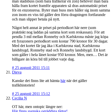
man stadsbuss (som bara trafikerar en zon) behöver man bara
hålla fram kortet framför apparaten så dras automatiskt priset
för en enzonsresa. Byter man buss men håller sig inom samma
zon inom en viss tid gäller den förra dragningen fortfarande
och man slipper betala på nytt.
Något helt annat är priset på periodkort här nere (som
praktiskt nog laddas på samma kort som reskassan). För att
pendla 3 mil mellan Ronneby och Karlskrona måste jag köpa
ett fyrazoners periodkort som kostar 790 kronor för 30 dagar.
Med det kortet får jag åka i Karlskrona stad, Karlskrona
landsbygd, Ronneby stad och Ronneby landsbygd. Ett kort
som gäller i hela länet kostar 950 kronor. Men, men… Det är
billigare än köra bil till jobbet varje dag.
#
25 augusti 2011 15:11
Dieva
Kanske det finns lite att hämta
här
när det gäller
trafikhistorien!
#
25 augusti 2011 15:12
Cecilia N
OT här, men ontopic längre ner:
Här finns svenska ogräddiga tårtor!