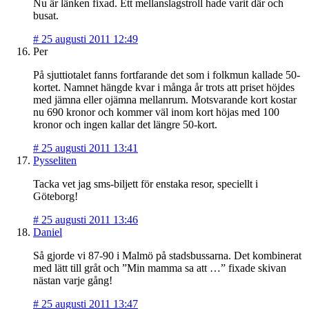
Nu är länken fixad. Ett mellanslagstroll hade varit där och
busat.
#
25 augusti 2011 12:49
Per
På sjuttiotalet fanns fortfarande det som i folkmun kallade 50-
kortet. Namnet hängde kvar i många år trots att priset höjdes
med jämna eller ojämna mellanrum. Motsvarande kort kostar
nu 690 kronor och kommer väl inom kort höjas med 100
kronor och ingen kallar det längre 50-kort.
#
25 augusti 2011 13:41
Pysseliten
Tacka vet jag sms-biljett för enstaka resor, speciellt i
Göteborg!
#
25 augusti 2011 13:46
Daniel
Så gjorde vi 87-90 i Malmö på stadsbussarna. Det kombinerat
med lätt till gråt och ”Min mamma sa att …” fixade skivan
nästan varje gång!
#
25 augusti 2011 13:47