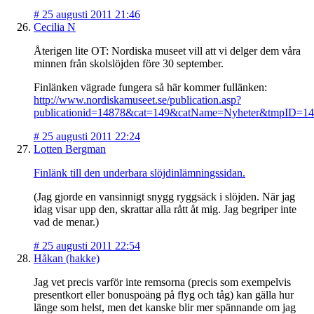
#
25 augusti 2011 21:46
Cecilia N
Återigen lite OT: Nordiska museet vill att vi delger dem våra
minnen från skolslöjden före 30 september.
Finlänken vägrade fungera så här kommer fullänken:
http://www.nordiskamuseet.se/publication.asp?
publicationid=14878&cat=149&catName=Nyheter&tmpID=1
#
25 augusti 2011 22:24
Lotten Bergman
Finlänk till den underbara slöjdinlämningssidan.
(Jag gjorde en vansinnigt snygg ryggsäck i slöjden. När jag
idag visar upp den, skrattar alla rått åt mig. Jag begriper inte
vad de menar.)
#
25 augusti 2011 22:54
Håkan (hakke)
Jag vet precis varför inte remsorna (precis som exempelvis
presentkort eller bonuspoäng på flyg och tåg) kan gälla hur
länge som helst, men det kanske blir mer spännande om jag