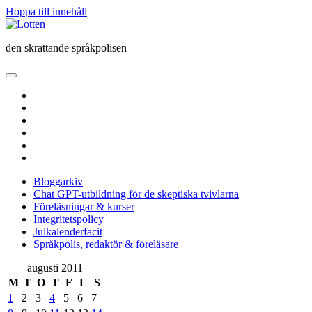
Hoppa till innehåll
Lotten
den skrattande språkpolisen
öppna
primär
twitter
meny
facebook
instagram
linkedin
rss
e-
post
Bloggarkiv
Chat GPT-utbildning för de skeptiska tvivlarna
Föreläsningar & kurser
Integritetspolicy
Julkalenderfacit
Språkpolis, redaktör & föreläsare
Sidopanel
augusti 2011
M
T
O
T
F
L
S
1
2
3
4
5
6
7