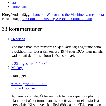
tips
tunnelbana
Föregående inlägg
I London: Welcome to the Machine … med mera
Nästa inlägg
Om Online Publishing AB och en dum blondin
33 kommentarer
Ö-helena
Vad hade man före remsorna? Själv åkte jag nog tunnelbana i
Stockholm för första gången typ 1974 eller 1975, men jag slår
vad om att det finns någon i båset som vet.
#
25 augusti 2011 10:35
Mickey
Haha, genialt!
#
25 augusti 2011 10:36
Lotten Bergman
Jag tänkte som du, Ö-helena, och har verkligen googlat mig
blå när det gäller tunnelbanans biljettsystem ur ett historiskt
perspektiv. Ni som vet ska alltså öööösa ur er T-baneminnen