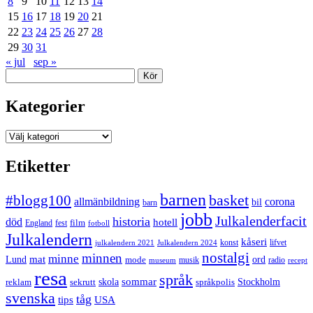
8
9
10
11
12
13
14
15
16
17
18
19
20
21
22
23
24
25
26
27
28
29
30
31
« jul
sep »
Sök
Kategorier
Kategorier
Etiketter
barnen
#blogg100
basket
allmänbildning
corona
bil
barn
jobb
Julkalenderfacit
historia
död
hotell
England
fest
film
fotboll
Julkalendern
kåseri
julkalendern 2021
Julkalendern 2024
konst
lifvet
nostalgi
minnen
minne
mat
Lund
mode
ord
musik
radio
museum
recept
resa
språk
sommar
reklam
sekrutt
skola
språkpolis
Stockholm
svenska
tåg
USA
tips