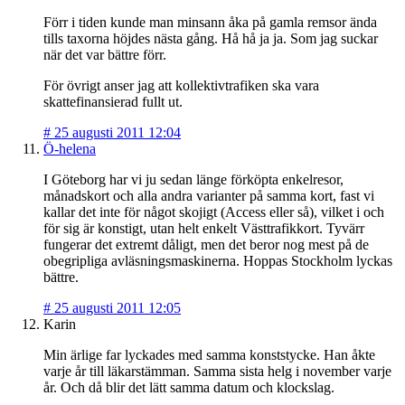
Förr i tiden kunde man minsann åka på gamla remsor ända
tills taxorna höjdes nästa gång. Hå hå ja ja. Som jag suckar
när det var bättre förr.
För övrigt anser jag att kollektivtrafiken ska vara
skattefinansierad fullt ut.
#
25 augusti 2011 12:04
Ö-helena
I Göteborg har vi ju sedan länge förköpta enkelresor,
månadskort och alla andra varianter på samma kort, fast vi
kallar det inte för något skojigt (Access eller så), vilket i och
för sig är konstigt, utan helt enkelt Västtrafikkort. Tyvärr
fungerar det extremt dåligt, men det beror nog mest på de
obegripliga avläsningsmaskinerna. Hoppas Stockholm lyckas
bättre.
#
25 augusti 2011 12:05
Karin
Min ärlige far lyckades med samma konststycke. Han åkte
varje år till läkarstämman. Samma sista helg i november varje
år. Och då blir det lätt samma datum och klockslag.