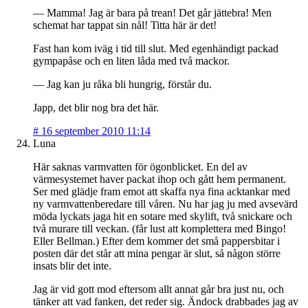
— Mamma! Jag är bara på trean! Det går jättebra! Men
schemat har tappat sin nål! Titta här är det!
Fast han kom iväg i tid till slut. Med egenhändigt packad
gympapåse och en liten låda med två mackor.
— Jag kan ju råka bli hungrig, förstår du.
Japp, det blir nog bra det här.
#
16 september 2010 11:14
Luna
Här saknas varmvatten för ögonblicket. En del av
värmesystemet haver packat ihop och gått hem permanent.
Ser med glädje fram emot att skaffa nya fina acktankar med
ny varmvattenberedare till våren. Nu har jag ju med avsevärd
möda lyckats jaga hit en sotare med skylift, två snickare och
två murare till veckan. (får lust att komplettera med Bingo!
Eller Bellman.) Efter dem kommer det små pappersbitar i
posten där det står att mina pengar är slut, så någon större
insats blir det inte.
Jag är vid gott mod eftersom allt annat går bra just nu, och
tänker att vad fanken, det reder sig. Ändock drabbades jag av