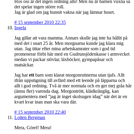
Hos oss är det ingen ordning alls! Men nu är barnen vuxna så
det spelar ingen större roll.
Jag är glad om jag hunnit vakna när jag lämnar huset.
#
15 september 2010 22:35
Ingela
Jag gillar att vara mamma. Annars skulle jag inte ha hållit på
med det i snart 25 år. Men morgnarna kunde jag klara mig
utan. Jag tittar efter mina arbetskamrater som i god tid
promenerar förbi här med en Gudrunsjödenkasse i armvecket
medan vi packar stövlar, läxböcker, gympapåsar och
matsäckar.
Jag har
ett
barn som klarat morgonrutinerna utan tjafs. Allt
ifrån uppstigning till avfärd med ett leende på läpparna och
allt i god ordning. Två är mer normala och en ger mej gråa hår
(ännu fler) varenda dag. Morgontrött, klädkrånglig, kan
argumentera med ”jag är inget skolsugen idag” när det är en
kvart kvar inan man ska vara där.
#
15 september 2010 22:40
Lotten Bergman
Mera, Görel! Mera!