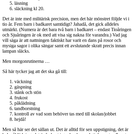
läsning
släckning kl 20.
Det är inte med militärisk precision, men det här mönstret följde vi i
tio år. Fem barn i badkaret samtidigt? Jahadå, det gick alldeles
utmärkt. (Numera är det bara två barn i badkaret – endast Tioåringen
och Sjuåringen är ok med att visa sig nakna för varandra.) Vad jag
vill säga är att nattningen faktiskt har varit en dans på rosor och
mysiga sagor i olika sängar samt ett avslutande skratt precis innan
lampan släcks.
Men morgonrutinerna …
Så här tycker jag att det ska gå till:
väckning
gäspning
stånk och stön
frukost
påklädning
tandborstning
kontroll av vad som behöver tas med till skolan/jobbet
hejdå!
Men så här ser det sällan ut. Det är alltid för sen uppstigning, det är