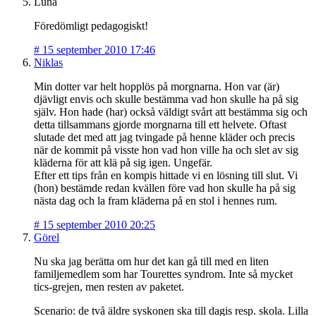
Luna
Föredömligt pedagogiskt!
#
15 september 2010 17:46
Niklas
Min dotter var helt hopplös på morgnarna. Hon var (är)
djävligt envis och skulle bestämma vad hon skulle ha på sig
själv. Hon hade (har) också väldigt svårt att bestämma sig och
detta tillsammans gjorde morgnarna till ett helvete. Oftast
slutade det med att jag tvingade på henne kläder och precis
när de kommit på visste hon vad hon ville ha och slet av sig
kläderna för att klä på sig igen. Ungefär.
Efter ett tips från en kompis hittade vi en lösning till slut. Vi
(hon) bestämde redan kvällen före vad hon skulle ha på sig
nästa dag och la fram kläderna på en stol i hennes rum.
#
15 september 2010 20:25
Görel
Nu ska jag berätta om hur det kan gå till med en liten
familjemedlem som har Tourettes syndrom. Inte så mycket
tics-grejen, men resten av paketet.
Scenario: de två äldre syskonen ska till dagis resp. skola. Lilla