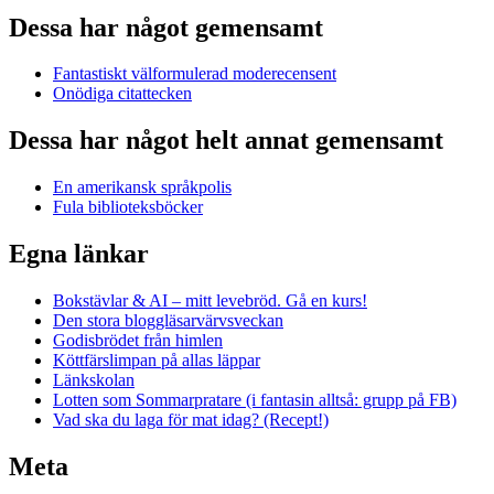
Dessa har något gemensamt
Fantastiskt välformulerad moderecensent
Onödiga citattecken
Dessa har något helt annat gemensamt
En amerikansk språkpolis
Fula biblioteksböcker
Egna länkar
Bokstävlar & AI – mitt levebröd. Gå en kurs!
Den stora bloggläsarvärvsveckan
Godisbrödet från himlen
Köttfärslimpan på allas läppar
Länkskolan
Lotten som Sommarpratare (i fantasin alltså: grupp på FB)
Vad ska du laga för mat idag? (Recept!)
Meta