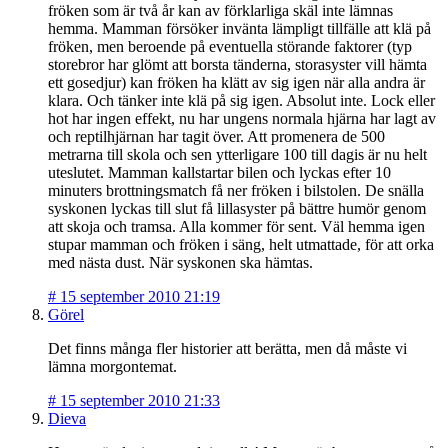
fröken som är två år kan av förklarliga skäl inte lämnas
hemma. Mamman försöker invänta lämpligt tillfälle att klä på
fröken, men beroende på eventuella störande faktorer (typ
storebror har glömt att borsta tänderna, storasyster vill hämta
ett gosedjur) kan fröken ha klätt av sig igen när alla andra är
klara. Och tänker inte klä på sig igen. Absolut inte. Lock eller
hot har ingen effekt, nu har ungens normala hjärna har lagt av
och reptilhjärnan har tagit över. Att promenera de 500
metrarna till skola och sen ytterligare 100 till dagis är nu helt
uteslutet. Mamman kallstartar bilen och lyckas efter 10
minuters brottningsmatch få ner fröken i bilstolen. De snälla
syskonen lyckas till slut få lillasyster på bättre humör genom
att skoja och tramsa. Alla kommer för sent. Väl hemma igen
stupar mamman och fröken i säng, helt utmattade, för att orka
med nästa dust. När syskonen ska hämtas.
#
15 september 2010 21:19
Görel
Det finns många fler historier att berätta, men då måste vi
lämna morgontemat.
#
15 september 2010 21:33
Dieva