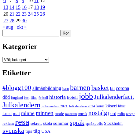
6
7
8
9
10
11
12
13
14
15
16
17
18
19
20
21
22
23
24
25
26
27
28
29
30
« aug
okt »
Sök
Kategorier
Kategorier
Etiketter
barnen
#blogg100
basket
allmänbildning
corona
bil
barn
jobb
Julkalenderfacit
historia
död
hotell
England
fest
film
fotboll
Julkalendern
kåseri
julkalendern 2021
Julkalendern 2024
konst
lifvet
nostalgi
minnen
minne
mat
Lund
mode
ord
musik
radio
museum
recept
resa
språk
sommar
reklam
sekrutt
skola
språkpolis
Stockholm
svenska
tåg
USA
tips