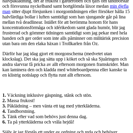
halvpåklädning, det är frukost i garderoben och tjafs om tandborstar
och försvunna nyckelband samt bortglömda läxor medan
min djefla
man
sitter djupt försjunken i morgontidningen eller försöker hålla 15
halvfärdiga bollar i luften samtidigt som han sjungande går på lina
mellan två deadlinear. Istället för att berömma honom för hans
koncentrationsförmåga och idérikedom samt glada humör, blir jag
frustrerad och gömmer tidningen samtidigt som jag pekar med hela
handen och ger order som inte alls påminner om militärisk precision
utan bara om den elaka häxan i Trollkarlen från Oz.
Därför har jag idag gjort ett morgonschema (medvetet utan
klockslag). Det ska jag sätta upp i köket och så ska Sjuåringen och
andra slarvrar få pricka av allt eftersom morgonen framskrider. Man
kan laminera den och kladda med whiteboardpenna eller kanske ta
en klistrig notislapp och flytta runt allt eftersom.
1.
Väckning inklusive gäspning, stånk och stön.
2.
Massa frukost!
3.
Påklädning – men vänta ett tag med ytterkläderna.
4.
Tandborstning.
5.
Tänk efter vad som behövs just denna dag.
6.
Ta på ytterkläderna och vråla hejdå!
Själv är jag förstås ett under av ordning och reda och behöver