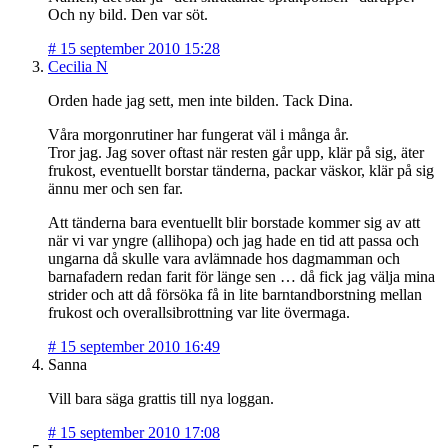
Och ny bild. Den var söt.
#
15 september 2010 15:28
Cecilia N
Orden hade jag sett, men inte bilden. Tack Dina.
Våra morgonrutiner har fungerat väl i många år.
Tror jag. Jag sover oftast när resten går upp, klär på sig, äter
frukost, eventuellt borstar tänderna, packar väskor, klär på sig
ännu mer och sen far.
Att tänderna bara eventuellt blir borstade kommer sig av att
när vi var yngre (allihopa) och jag hade en tid att passa och
ungarna då skulle vara avlämnade hos dagmamman och
barnafadern redan farit för länge sen … då fick jag välja mina
strider och att då försöka få in lite barntandborstning mellan
frukost och overallsibrottning var lite övermaga.
#
15 september 2010 16:49
Sanna
Vill bara säga grattis till nya loggan.
#
15 september 2010 17:08