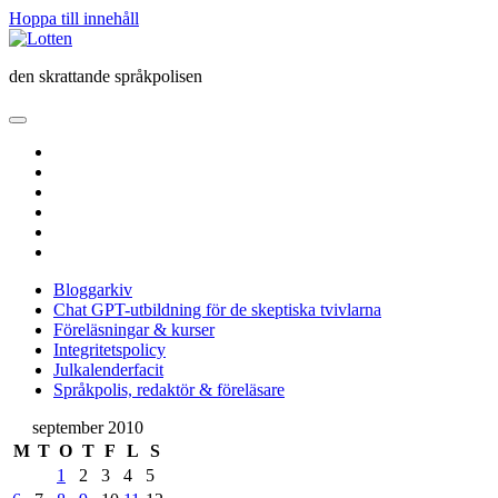
Hoppa till innehåll
Lotten
den skrattande språkpolisen
öppna
primär
twitter
meny
facebook
instagram
linkedin
rss
e-
post
Bloggarkiv
Chat GPT-utbildning för de skeptiska tvivlarna
Föreläsningar & kurser
Integritetspolicy
Julkalenderfacit
Språkpolis, redaktör & föreläsare
Sidopanel
september 2010
M
T
O
T
F
L
S
1
2
3
4
5