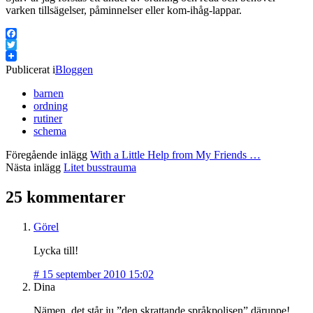
varken tillsägelser, påminnelser eller kom-ihåg-lappar.
Facebook
Twitter
Publicerat i
Bloggen
barnen
ordning
rutiner
schema
Föregående inlägg
With a Little Help from My Friends …
Nästa inlägg
Litet busstrauma
25 kommentarer
Görel
Lycka till!
#
15 september 2010 15:02
Dina
Nämen, det står ju ”den skrattande språkpolisen” däruppe!