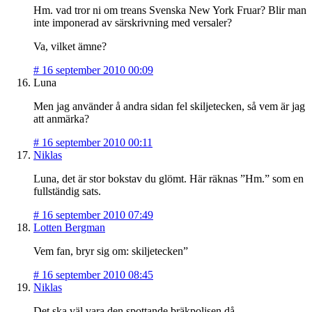
Hm. vad tror ni om treans Svenska New York Fruar? Blir man
inte imponerad av särskrivning med versaler?
Va, vilket ämne?
#
16 september 2010 00:09
Luna
Men jag använder å andra sidan fel skiljetecken, så vem är jag
att anmärka?
#
16 september 2010 00:11
Niklas
Luna, det är stor bokstav du glömt. Här räknas ”Hm.” som en
fullständig sats.
#
16 september 2010 07:49
Lotten Bergman
Vem fan, bryr sig om: skiljetecken”
#
16 september 2010 08:45
Niklas
Det ska väl vara den spottande bräkpolisen då.