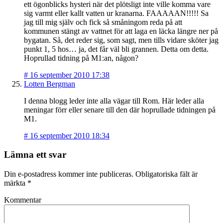
ett ögonblicks hysteri när det plötsligt inte ville komma vare
sig varmt eller kallt vatten ur kranarna. FAAAAAN!!!!! Sa
jag till mig själv och fick så småningom reda på att
kommunen stängt av vattnet för att laga en läcka längre ner på
bygatan. Så, det reder sig, som sagt, men tills vidare sköter jag
punkt 1, 5 hos… ja, det får väl bli grannen. Detta om detta.
Hoprullad tidning på M1:an, någon?
#
16 september 2010 17:38
Lotten Bergman
I denna blogg leder inte alla vägar till Rom. Här leder alla
meningar förr eller senare till den där hoprullade tidningen på
M1.
#
16 september 2010 18:34
Lämna ett svar
Din e-postadress kommer inte publiceras.
Obligatoriska fält är
märkta
*
Kommentar