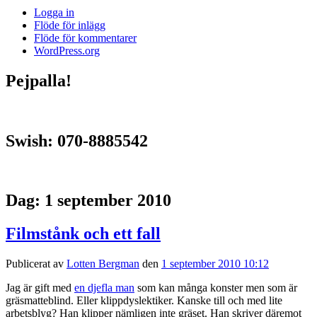
Logga in
Flöde för inlägg
Flöde för kommentarer
WordPress.org
Pejpalla!
Swish: 070-8885542
Dag:
1 september 2010
Filmstånk och ett fall
Publicerat av
Lotten Bergman
den
1 september 2010 10:12
Jag är gift med
en djefla man
som kan många konster men som är
gräsmatteblind. Eller klippdyslektiker. Kanske till och med lite
arbetsblyg? Han klipper nämligen inte gräset. Han skriver däremot