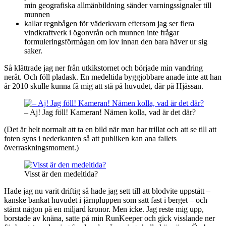
min geografiska allmänbildning sänder varningssignaler till
munnen
kallar regnbågen för väderkvarn eftersom jag ser flera
vindkraftverk i ögonvrån och munnen inte frågar
formuleringsförmågan om lov innan den bara häver ur sig
saker.
Så klättrade jag ner från utkikstornet och började min vandring
neråt. Och föll pladask. En medeltida byggjobbare anade inte att han
år 2010 skulle kunna få mig att stå på huvudet, där på Hjässan.
– Aj! Jag föll! Kameran! Nämen kolla, vad är det där?
(Det är helt normalt att ta en bild när man har trillat och att se till att
foten syns i nederkanten så att publiken kan ana fallets
överraskningsmoment.)
Visst är den medeltida?
Hade jag nu varit driftig så hade jag sett till att blodvite uppstått –
kanske bankat huvudet i järnpluppen som satt fast i berget – och
stämt någon på en miljard kronor. Men icke. Jag reste mig upp,
borstade av knäna, satte på min RunKeeper och gick visslande ner