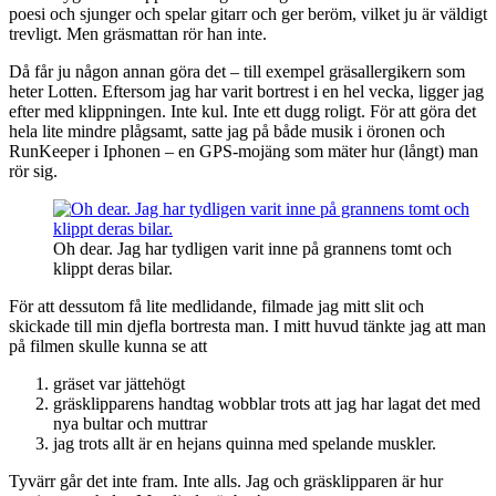
poesi och sjunger och spelar gitarr och ger beröm, vilket ju är väldigt
trevligt. Men gräsmattan rör han inte.
Då får ju någon annan göra det – till exempel gräsallergikern som
heter Lotten. Eftersom jag har varit bortrest i en hel vecka, ligger jag
efter med klippningen. Inte kul. Inte ett dugg roligt. För att göra det
hela lite mindre plågsamt, satte jag på både musik i öronen och
RunKeeper i Iphonen – en GPS-mojäng som mäter hur (långt) man
rör sig.
Oh dear. Jag har tydligen varit inne på grannens tomt och
klippt deras bilar.
För att dessutom få lite medlidande, filmade jag mitt slit och
skickade till min djefla bortresta man. I mitt huvud tänkte jag att man
på filmen skulle kunna se att
gräset var jättehögt
gräsklipparens handtag wobblar trots att jag har lagat det med
nya bultar och muttrar
jag trots allt är en hejans quinna med spelande muskler.
Tyvärr går det inte fram. Inte alls. Jag och gräsklipparen är hur