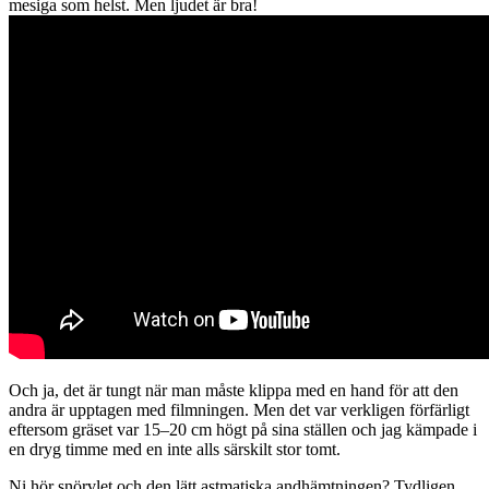
mesiga som helst. Men ljudet är bra!
Och ja, det är tungt när man måste klippa med en hand för att den
andra är upptagen med filmningen. Men det var verkligen förfärligt
eftersom gräset var 15–20 cm högt på sina ställen och jag kämpade i
en dryg timme med en inte alls särskilt stor tomt.
Ni hör snörvlet och den lätt astmatiska andhämtningen? Tydligen