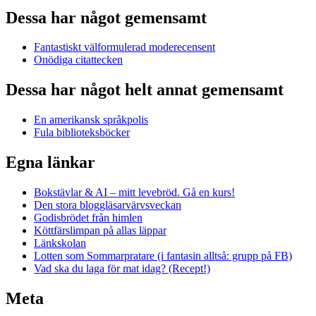
Dessa har något gemensamt
Fantastiskt välformulerad moderecensent
Onödiga citattecken
Dessa har något helt annat gemensamt
En amerikansk språkpolis
Fula biblioteksböcker
Egna länkar
Bokstävlar & AI – mitt levebröd. Gå en kurs!
Den stora bloggläsarvärvsveckan
Godisbrödet från himlen
Köttfärslimpan på allas läppar
Länkskolan
Lotten som Sommarpratare (i fantasin alltså: grupp på FB)
Vad ska du laga för mat idag? (Recept!)
Meta