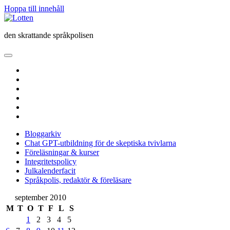
Hoppa till innehåll
Lotten
den skrattande språkpolisen
öppna
primär
twitter
meny
facebook
instagram
linkedin
rss
e-
post
Bloggarkiv
Chat GPT-utbildning för de skeptiska tvivlarna
Föreläsningar & kurser
Integritetspolicy
Julkalenderfacit
Språkpolis, redaktör & föreläsare
Sidopanel
september 2010
M
T
O
T
F
L
S
1
2
3
4
5