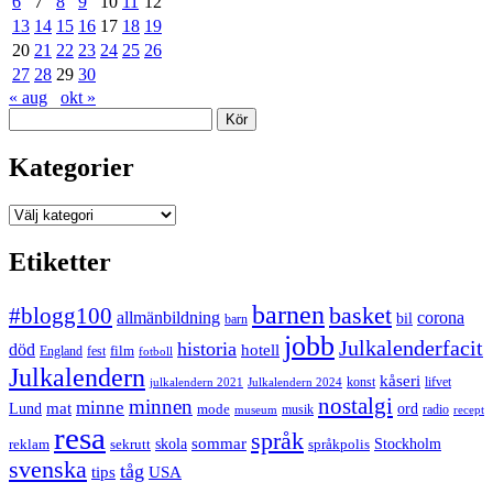
6
7
8
9
10
11
12
13
14
15
16
17
18
19
20
21
22
23
24
25
26
27
28
29
30
« aug
okt »
Sök
Kategorier
Kategorier
Etiketter
barnen
#blogg100
basket
allmänbildning
corona
bil
barn
jobb
Julkalenderfacit
historia
död
hotell
England
fest
film
fotboll
Julkalendern
kåseri
julkalendern 2021
Julkalendern 2024
konst
lifvet
nostalgi
minnen
minne
mat
Lund
mode
ord
musik
radio
museum
recept
resa
språk
sommar
reklam
sekrutt
skola
språkpolis
Stockholm
svenska
tåg
USA
tips