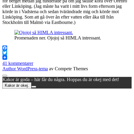
för berget medan jag funderade på om jag skulle köra över Örebro
eller Linköping. (Jag måste ha varit i mitt livs form eftersom jag
körde in i Vadstena och sedan tvärändrade mig och körde mot
Linköping. Som att gå över ån efter vatten eller åka till från
Stockholm till Malmö via Eastbourne.)
Promenaden ner. Ojojoj så HIMLA intressant.
Facebook
Twitter
41 kommentarer
Author WordPress-tema
av Compete Themes
Rulla
Kakor är goda – här får du några. Hoppas du är okej med det!
till
Kakor är okej.
toppen