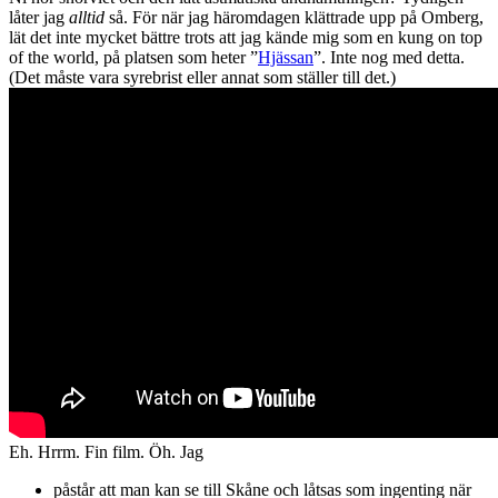
låter jag
alltid
så. För när jag häromdagen klättrade upp på Omberg,
lät det inte mycket bättre trots att jag kände mig som en kung on top
of the world, på platsen som heter ”
Hjässan
”. Inte nog med detta.
(Det måste vara syrebrist eller annat som ställer till det.)
Eh. Hrrm. Fin film. Öh. Jag
påstår att man kan se till Skåne och låtsas som ingenting när