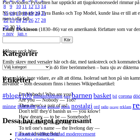
Fler livsöden: Pysseliten har upptäckt att tjugokronorssedel rimmar på
8
9
10
11
12
13
14
Ni som fastnade på Tyra Banks och Top Model, kunde läsa er till att e
15
16
17
18
19
20
21
men i alla fall.
22
23
24
25
26
27
28
29
30
31
Emily Dickinson
(1830–86) var en amerikansk författare som var den
« nov
jan »
Sök
Många veck blire.
Kategorier
Emily skrev med versaler här och där, med tankstreck och kommatecke
Kategorier
inget, hon hann nämligen dö före berömmelsen – bara sju av dikterna
Hon mådde inge vidare, av allt att döma. Isolerad satt hon på sin ka
Etiketter
använde – som dessutom finns i hennes Wikipediaartikel:
barnen
I'm Nobody! Who are you?
#blogg100
basket
allmänbildning
corona
dö
bil
barn
Are you — Nobody — Too?
re
nostalgi
minnen
Then there's a pair of us!
minne
mode
ord
reklam
musik
radio
museum
recept
Don't tell! they'd banish us — you know!
How dreary — to be — Somebody!
Dessa har något gemensamt
How public — like a Frog —
To tell one's name — the livelong day —
To an admiring Bog!
Fantastiskt välformulerad moderecensent
Onödiga citattecken