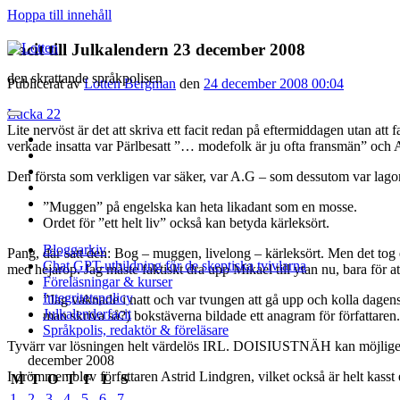
Hoppa till innehåll
Lotten
Facit till Julkalendern 23 december 2008
den skrattande språkpolisen
Publicerat av
Lotten Bergman
den
24 december 2008 00:04
Lucka 22
öppna
Lite nervöst är det att skriva ett facit redan på eftermiddagen utan a
primär
twitter
verkade insatta var Pärlbesatt ”… modefolk är ju ofta fransmän” och A
meny
facebook
instagram
Den första som verkligen var säker, var A.G – som dessutom var lag
linkedin
rss
”Muggen” på engelska kan heta likadant som en mosse.
e-
Ordet för ”ett helt liv” också kan betyda kärleksört.
post
Bloggarkiv
Pang, där satt den: Bog – muggen, livelong – kärleksört. Men det tog et
Chat GPT-utbildning för de skeptiska tvivlarna
med hejarop. Jag måste faktiskt dra upp Mikael till ytan nu, bara för a
Föreläsningar & kurser
Integritetspolicy
”Jag vaknade i natt och var tvungen att gå upp och kolla dagens
Julkalenderfacit
man skriva så?) bokstäverna bildade ett anagram för författaren.
Språkpolis, redaktör & föreläsare
Tyvärr var lösningen helt värdelös IRL. DOISIUSTNÄH kan möjligen var
Sidopanel
december 2008
I drömmen blev författaren Astrid Lindgren, vilket också är helt kas
M
T
O
T
F
L
S
1
2
3
4
5
6
7