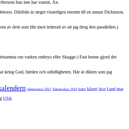
eftersom han inte har vunnit. Än.
kinson
. Därifrån är steget visserligen enormt till en annan Dickinson,
av dem som blir mest irriterad av att jag drog den parallellen.)
 detsamma om varken embryo eller Skugge.) Fast henne gjord det
kar kring Gud, himlen och odödligheten. Här är dikten som jag
kalendern
mat
kåseri
Lund
julkalendern 2021
Julkalendern 2024
konst
lifvet
g
USA