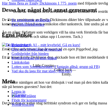
Här finns flera av Emily Dickinsons 1 775 poem
med följande trevliga
Dessa har något helt annat gemensamt
”Detta får vem som helst använda helt utan kostnad eller restri
De första versionerna av Emily Dickinsons dikter blev tillputsade av vä
En amerikansk språkpolis
kommatecken, ibland som semikolon eller tankstreck. Inte undra på att 
Fula biblioteksböcker
Än en gång: författare som verkligen vill ha sina verk förstörda får ba
Egna länkar
linnedukar, ramas in och sättas upp i Louvren. Tack.)
Bokstävlar & AI – mitt levebröd. Gå en kurs!
Emilys fina arbetsrum. Jag är sugen på en egen friggebod, jag.
Den stora bloggläsarvärvsveckan
Godisbrödet från himlen
Ett år innan Emily Dickinson dog, skickade hon ett litet meddelande til
Köttfärslimpan på allas läppar
Länkskolan
Little Cousins—
Lotten som Sommarpratare (i fantasin alltså: grupp på FB)
Called back—
Vad ska du laga för mat idag? (Recept!)
Emily.
Meta
Hon visste nämligen att hon var dödssjuk i vad man på den tiden kallad
står på hennes gravsten? Just det:
Logga in
Flöde för inlägg
Flöde för kommentarer
Det hon dog av kallas idag nefritiskt syndrom och ger en farlig mass
WordPress.org