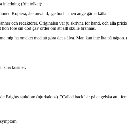
 inledning (fritt tolkat):
ktioner. Kopiera, återanvänd, ge bort – men ange gärna källa.”
nner och redaktörer. Originalen var ju skrivna för hand, och alla pricka
hon före sin död gav order om att allt skulle brännas.
nne mig ha omaket med att göra det själva. Man kan inte lita på någon. (O
l sina kusiner:
e Brights sjukdom (njurkalops). ”Called back” är på engelska att i fem 
a symptom: