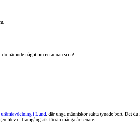
öm.
när du nämnde något om en annan scen!
s urämiavdelning i Lund
, där unga människor sakta tynade bort. Det du 
n blev ej framgångsrik förrän många år senare.