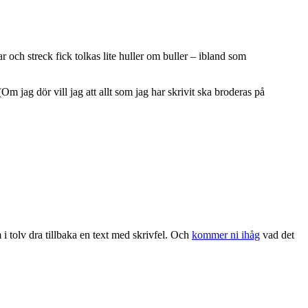
r och streck fick tolkas lite huller om buller – ibland som
m jag dör vill jag att allt som jag har skrivit ska broderas på
i tolv dra tillbaka en text med skrivfel. Och
kommer ni ihåg
vad det