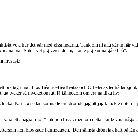
tt faktiskt veta hur det går med gissningarna. Tänk om ni alla går in hä
nnananna ”Stilen vet jag vems det är, skulle jag kunna gå ed på”.
om mystisk:
t bra tag innan bl.a. BéatriceBeaBeatas och Ö-helenas ledtrådar sjönk in.
tt jag tycker så mycket om att få kännedom om era nattliga liv:
 lucka. När jag sedan somnade om drömde jag att jag knäckte nöten – på e
a ett anagram för "nätduo i hiss", men om detta skulle vara något av e
st eftersom hon bloggade härmodagen. Den sämsta dröm jag haft på läng