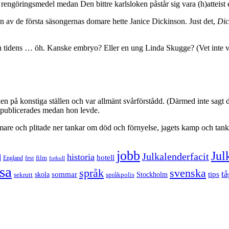
 rengöringsmedel medan Den bittre karlsloken påstår sig vara (h)atteist 
n av de första säsongernas domare hette Janice Dickinson. Just det,
Dic
 tidens … öh. Kanske embryo? Eller en ung Linda Skugge? (Vet inte vem 
n på konstiga ställen och var allmänt svårförstådd. (Därmed inte sagt
 publicerades medan hon levde.
mmare och plitade ner tankar om död och förnyelse, jagets kamp och tan
jobb
Jul
Julkalenderfacit
historia
d
hotell
England
fest
film
fotboll
sa
språk
svenska
tå
sommar
tips
sekrutt
skola
språkpolis
Stockholm