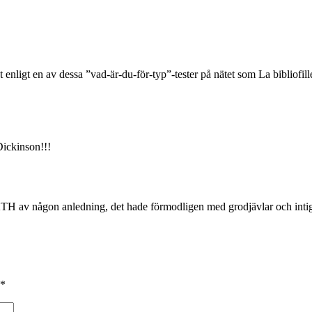
 enligt en av dessa ”vad-är-du-för-typ”-tester på nätet som La bibliofill
ickinson!!!
å KTH av någon anledning, det hade förmodligen med grodjävlar och intighe
*