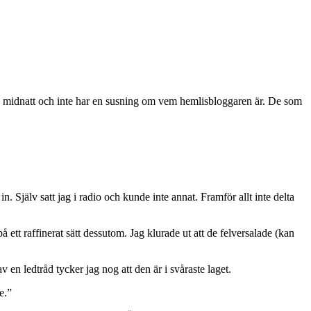
r vid midnatt och inte har en susning om vem hemlisbloggaren är. De som
 Själv satt jag i radio och kunde inte annat. Framför allt inte delta
tt raffinerat sätt dessutom. Jag klurade ut att de felversalade (kan
n ledtråd tycker jag nog att den är i svåraste laget.
e.”