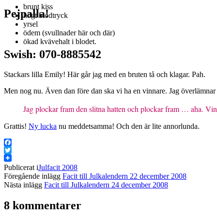
brunt kiss
Pejpalla!
högt blodtryck
yrsel
ödem (svullnader här och där)
ökad kvävehalt i blodet.
Swish: 070-8885542
Stackars lilla Emily! Här går jag med en bruten tå och klagar. Pah.
Men nog nu. Även dan före dan ska vi ha en vinnare. Jag överlämnar det
Jag plockar fram den slitna hatten och plockar fram … aha.
Vin
Grattis!
Ny lucka
nu meddetsamma! Och den är lite annorlunda.
Facebook
Twitter
Publicerat i
Julfacit 2008
Föregående inlägg
Facit till Julkalendern 22 december 2008
Nästa inlägg
Facit till Julkalendern 24 december 2008
8 kommentarer