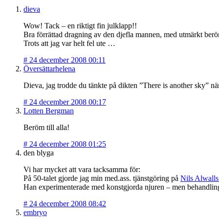
dieva
Wow! Tack – en riktigt fin julklapp!!
Bra förrättad dragning av den djefla mannen, med utmärkt ber
Trots att jag var helt fel ute …
#
24 december 2008 00:11
Översättarhelena
Dieva, jag trodde du tänkte på dikten ”There is another sky” 
#
24 december 2008 00:17
Lotten Bergman
Beröm till alla!
#
24 december 2008 01:25
den blyga
Vi har mycket att vara tacksamma för:
På 50-talet gjorde jag min med.ass. tjänstgöring på
Nils Alwall
Han experimenterade med konstgjorda njuren – men behandlinge
#
24 december 2008 08:42
embryo