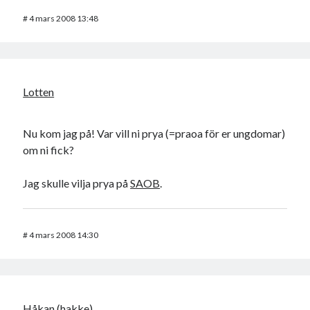
#
4 mars 2008 13:48
Lotten
Nu kom jag på! Var vill ni prya (=praoa för er ungdomar)
om ni fick?
Jag skulle vilja prya på
SAOB
.
#
4 mars 2008 14:30
Håkan (hakke)