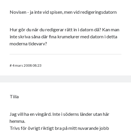
Novisen - ja inte vid spisen, men vid redigeringsdatorn
Hur gör du när du redigerar rätt in i datorn då? Kan man
inte skriva såna där fina krumelurer med datorn i detta
moderna tidevarv?
#
4 mars 2008 08:23
Tiila
Jag vill ha en vingård. Inte i söderns länder utan här
hemma.
Trivs för övrigt riktigt bra på mitt nuvarande jobb