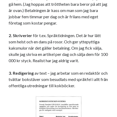
gå hem. (Jag hoppas att tröttheten bara beror på att jag
svenska
tåg
tips
Stockholm
är ovan.) Betalningen är kass om man som jag bara
USA
jobbar fem timmar per dag och är frilans med eget
företag som kostar pengar.
2. Skriverier
för t.ex. Språktidningen. Det är hur lätt
Dessa har något gemensamt
som helst och en dans på rosor. Och ger yttepyttiga
Fantastiskt välformulerad moderecensent
kaksmulor när det gäller betalning. Om jag fick välja,
Onödiga citattecken
skulle jag skriva en artikel per dag och sälja dem för 100
000 kr styck. Realist har jag aldrig varit.
Dessa har något helt annat gemensamt
3. Redigering
av text – jag arbetar som en redaktör och
tvättar bokstäver som besudlats med språkfel i allt från
En amerikansk språkpolis
offentliga utredningar till kokböcker.
Fula biblioteksböcker
Egna länkar
Bokstävlar & AI – mitt levebröd. Gå en kurs!