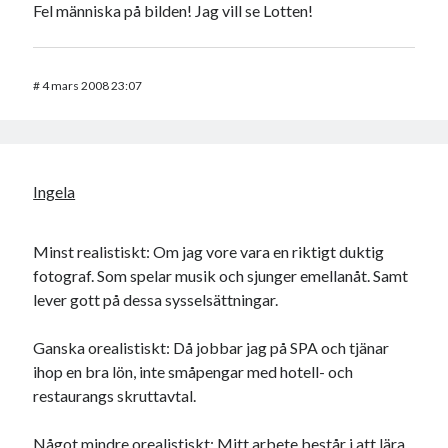
Fel människa på bilden! Jag vill se Lotten!
#
4 mars 2008 23:07
Ingela
Minst realistiskt: Om jag vore vara en riktigt duktig
fotograf. Som spelar musik och sjunger emellanåt. Samt
lever gott på dessa sysselsättningar.
Ganska orealistiskt: Då jobbar jag på SPA och tjänar
ihop en bra lön, inte småpengar med hotell- och
restaurangs skruttavtal.
Något mindre orealistiskt: Mitt arbete består i att lära