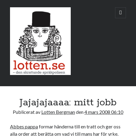
Lotten
öppna
primär
meny
Sidopanel
mars 2008
Jajajajaaaa: mitt jobb
M
T
O
T
F
L
S
Publicerat av
Lotten Bergman
den
4 mars 2008 06:10
1
2
3
4
5
6
7
8
9
Abbes pappa
formar händerna till en tratt och ger oss
alla order att berätta om vad vi till mans har för yrke.
10
11
12
13
14
15
16