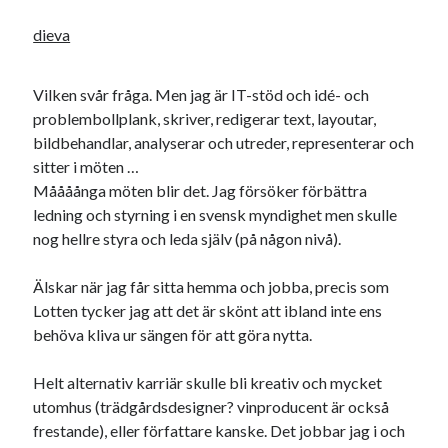
dieva
Vilken svår fråga. Men jag är IT-stöd och idé- och
problembollplank, skriver, redigerar text, layoutar,
bildbehandlar, analyserar och utreder, representerar och
sitter i möten …
Måååånga möten blir det. Jag försöker förbättra
ledning och styrning i en svensk myndighet men skulle
nog hellre styra och leda själv (på någon nivå).
Älskar när jag får sitta hemma och jobba, precis som
Lotten tycker jag att det är skönt att ibland inte ens
behöva kliva ur sängen för att göra nytta.
Helt alternativ karriär skulle bli kreativ och mycket
utomhus (trädgårdsdesigner? vinproducent är också
frestande), eller författare kanske. Det jobbar jag i och