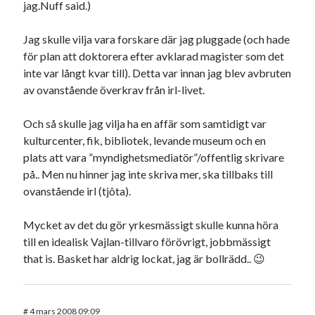
jag.Nuff said.)
Jag skulle vilja vara forskare där jag pluggade (och hade
för plan att doktorera efter avklarad magister som det
inte var långt kvar till). Detta var innan jag blev avbruten
av ovanstående överkrav från irl-livet.
Och så skulle jag vilja ha en affär som samtidigt var
kulturcenter, fik, bibliotek, levande museum och en
plats att vara ”myndighetsmediatör”/offentlig skrivare
på.. Men nu hinner jag inte skriva mer, ska tillbaks till
ovanstående irl (tjôta).
Mycket av det du gör yrkesmässigt skulle kunna höra
till en idealisk Vajlan-tillvaro förövrigt, jobbmässigt
that is. Basket har aldrig lockat, jag är bollrädd.. 😉
#
4 mars 2008 09:09