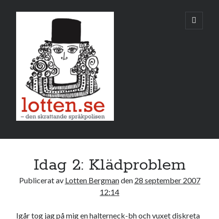
Lotten
öppna
primär
meny
Sidopanel
september 2007
Idag 2: Klädproblem
M
T
O
T
F
L
S
Publicerat av
Lotten Bergman
den
28 september 2007
1
2
12:14
3
4
5
6
7
8
9
Igår tog jag på mig en halterneck-bh och vuxet diskreta
10
11
12
13
14
15
16