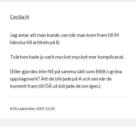
Godisbrödet från himlen
Köttfärslimpan på allas läppar
Cecilia N
Länkskolan
Lotten som Sommarpratare (i fantasin alltså: grupp på FB)
Vad ska du laga för mat idag? (Recept!)
Jag antar att man kunde, sen när man kom fram till M
hänvisa till artikeln på B.
Meta
Tvärtom hade ju varit mycket mycket mer komplicerat.
Logga in
(Eller gjordes inte NE på samma sätt som BBB:s gröna
Flöde för inlägg
uppslagsverk? Att de började på A och sen när de
Flöde för kommentarer
kommit fram till ÖÄ så började de om igen.)
WordPress.org
#
28 september 2007 13:28
Pejpalla!