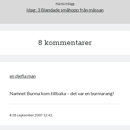
Nästa inlägg
USA
Idag: 3 Blandade småhopp från mässan
Dessa har något gemensamt
8 kommentarer
Fantastiskt välformulerad moderecensent
Onödiga citattecken
Dessa har något helt annat gemensamt
en djefla man
En amerikansk språkpolis
Fula biblioteksböcker
Namnet Burma kom tillbaka – det var en burmarang!
Egna länkar
#
28 september 2007 12:41
Bokstävlar & AI – mitt levebröd. Gå en kurs!
Den stora bloggläsarvärvsveckan