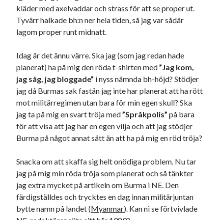
kläder med axelvaddar och strass för att se proper ut.
17
18
19
20
21
22
23
Tyvärr halkade bh:n ner hela tiden, så jag var sådär
24
25
26
27
28
29
30
lagom proper runt midnatt.
« aug
okt »
Idag är det ännu värre. Ska jag (som jag redan hade
planerat) ha på mig den röda t-shirten med
”Jag kom,
jag såg, jag bloggade”
i nyss nämnda bh-höjd? Stödjer
Sök
jag då Burmas sak fastän jag inte har planerat att ha rött
mot militärregimen utan bara för min egen skull? Ska
jag ta på mig en svart tröja med
”Språkpolis”
på bara
för att visa att jag har en egen vilja och att jag stödjer
Burma på något annat sätt än att ha på mig en röd tröja?
Kategorier
Snacka om att skaffa sig helt onödiga problem. Nu tar
Kategorier
jag på mig min röda tröja som planerat och så tänkter
jag extra mycket på artikeln om Burma i NE. Den
färdigställdes och trycktes en dag innan militärjuntan
bytte namn på landet (
Myanmar
). Kan ni se förtvivlade
Etiketter