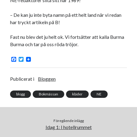
NE-redaktörer slita sitt hår 1989?
#blogg100
allmänbildning
barn
– De kan ju inte byta namn på ett helt land när vi redan
barnen
basket
corona
bil
har tryckt artikeln på B!
död
film
England
fest
fotboll
Fast nu blev det ju helt ok. Vi fortsätter att kalla Burma
jobb
historia
hotell
Burma och tar på oss röda tröjor.
Julkalendern
Julkalenderfacit
F
T
a
w
julkalendern 2021
Julkalendern 2024
konst
c
i
e
t
minne
kåseri
mat
Lund
lifvet
b
t
Publicerat i
Bloggen
o
e
minnen
mode
musik
museum
o
r
k
blogg
Bokmässan
kläder
NE
nostalgi
ord
radio
recept
resa
skola
reklam
sekrutt
Föregående inlägg
språk
sommar
språkpolis
Idag 1: I hotellrummet
svenska
tåg
tips
Stockholm