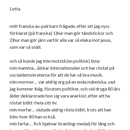
Lotta
mitt franska au-pairbarn frågade, efter att jag nyss
förklarat (på franska) 1)hur man gör tändstickor och
2)hur man gör järn varför alla var så elaka mot jesus,
som var så snäll.
och så kunde jag inte motstå (en politisk) lista:
min mamma…älskar internationalen och har röstat på
socialdemokraterna för att de har så bra musik.
min mormor… var aldrig arg på en enda människa, vad
jag kommer ihåg, förutom politiker, och vid dryga 80 års
ålder deklarerade hon sig vara anarkist, efter att ha
röstat blått i hela sitt liv.
min morfar… slutade aldrig rösta blått, trots att han
blev över 80 han också.
min farfar… fick hjalmar branting-medalj för lång och