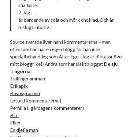
julkalendern 2021
Julkalendern 2024
konst
snällaste.
7. Jag …
minne
kåseri
mat
Lund
lifvet
är beroende av cola och mörk choklad. Och är
minnen
mode
musik
museum
ruskigt intuitiv.
nostalgi
ord
radio
recept
Source
svarade även han i kommentarerna – men
resa
eftersom han har en egen blogg får han inte
skola
reklam
sekrutt
specialbehandling som Alter Ego. (Jag är diktator över
språk
sommar
språkpolis
mitt bloggrike!) Andra som har släktbloggat
De sju
frågorna
:
svenska
tåg
tips
Stockholm
Tvillingmamman
USA
Erikapik
Bästisgrannen
Lotta (i kommentarerna)
Pernilla (i gårdagens kommentarer)
Dessa har något gemensamt
Bim
Fantastiskt välformulerad moderecensent
Flinn
Onödiga citattecken
En djefla man