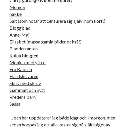
Carl (i gårdagens kommentarer)
Monica
Dessa har något helt annat gemensamt
hakke
Salt
(som hotar att censurera sig själv inom kort!)
En amerikansk språkpolis
Bloggblad
Fula biblioteksböcker
Anne-Maj
Elisabet
(massa gamla bilder också!)
Pladdertanten
Egna länkar
Kulturbloggen
Bokstävlar & AI – mitt levebröd. Gå en kurs!
Monica med yffen
Den stora bloggläsarvärvsveckan
Fru Babsan
Godisbrödet från himlen
Flärdskrivaren
Köttfärslimpan på allas läppar
Skriv med skruv
Länkskolan
Gammalt och nytt
Lotten som Sommarpratare (i fantasin alltså: grupp på FB)
Vredens barn
Vad ska du laga för mat idag? (Recept!)
Sassa
… och här uppdaterar jag både idag och i morgon, men
Meta
sedan hoppas jag att alla kastar sig på släkttåget av