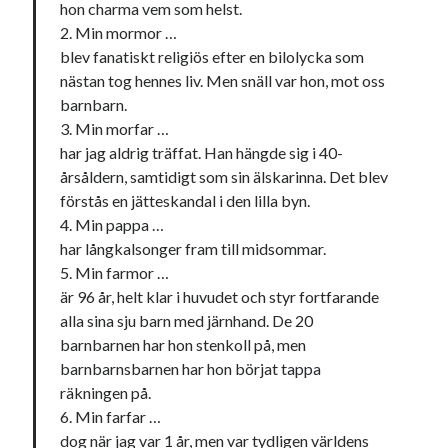
hon charma vem som helst.
2. Min mormor …
blev fanatiskt religiös efter en bilolycka som
nästan tog hennes liv. Men snäll var hon, mot oss
Kategorier
barnbarn.
3. Min morfar …
Kategorier
har jag aldrig träffat. Han hängde sig i 40-
årsåldern, samtidigt som sin älskarinna. Det blev
förstås en jätteskandal i den lilla byn.
4. Min pappa …
Etiketter
har långkalsonger fram till midsommar.
#blogg100
allmänbildning
barn
5. Min farmor …
är 96 år, helt klar i huvudet och styr fortfarande
barnen
basket
corona
bil
alla sina sju barn med järnhand. De 20
död
barnbarnen har hon stenkoll på, men
film
England
fest
fotboll
barnbarnsbarnen har hon börjat tappa
jobb
historia
hotell
räkningen på.
6. Min farfar …
Julkalendern
Julkalenderfacit
dog när jag var 1 år, men var tydligen världens