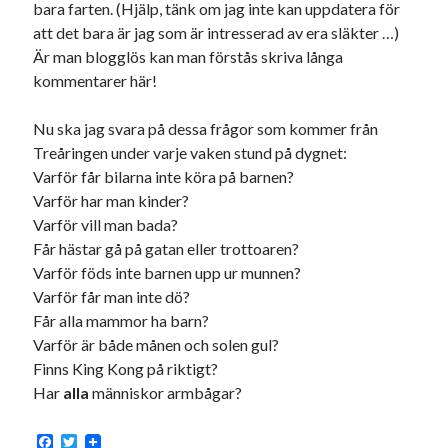
bara farten. (Hjälp, tänk om jag inte kan uppdatera för
Logga in
att det bara är jag som är intresserad av era släkter …)
Flöde för inlägg
Är man blogglös kan man förstås skriva långa
Flöde för kommentarer
kommentarer här!
WordPress.org
Nu ska jag svara på dessa frågor som kommer från
Treåringen under varje vaken stund på dygnet:
Varför får bilarna inte köra på barnen?
Varför har man kinder?
Pejpalla!
Varför vill man bada?
Får hästar gå på gatan eller trottoaren?
Varför föds inte barnen upp ur munnen?
Varför får man inte dö?
Får alla mammor ha barn?
Varför är både månen och solen gul?
Swish: 070-8885542
Finns King Kong på riktigt?
Har
alla
människor armbågar?
F
T