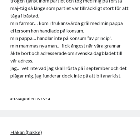
trogen tjänst inom partiet och tog med mig på första
maj-tåg så länge som partiet var tillräckligt stort för att
tåga i båstad.
min farmor… kom i frukansvärda gräl med min pappa
eftersom hon handlade på konsum.
min pappa… handlar inte på konsum ”av princip”.
min mammas nya man… fick ångest när våra grannar
åkte bort och adresserade om svenska dagbladet till
vår adress.
jag… vet inte vad jag skall rösta på i september och det
plågar mig, jag funderar dock inte på att bli anarkist.
#
16 augusti 2006 16:14
Håkan (hakke)