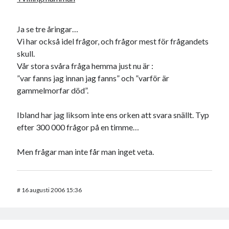
Ja se tre åringar…
Vi har också idel frågor, och frågor mest för frågandets
skull.
Vår stora svåra fråga hemma just nu är :
”var fanns jag innan jag fanns” och ”varför är
gammelmorfar död”.
Ibland har jag liksom inte ens orken att svara snällt. Typ
efter 300 000 frågor på en timme…
Men frågar man inte får man inget veta.
#
16 augusti 2006 15:36