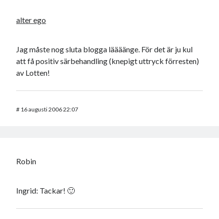
alter ego
Jag måste nog sluta blogga läääänge. För det är ju kul
att få positiv särbehandling (knepigt uttryck förresten)
av Lotten!
#
16 augusti 2006 22:07
Robin
Ingrid: Tackar! 🙂