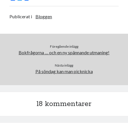
a
w
c
i
e
t
b
t
Publicerat i
Bloggen
o
e
o
r
k
Föregående inlägg
Bokfrågorna … och en ny spännande utmaning!
Nästa inlägg
På söndag kan man picknicka
18 kommentarer