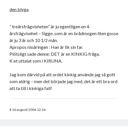
den blyga
” treårsfrågvisheten” är ju egentligen en 4-
årsfrågvisehet – Sigge, som är en brådmogen liten gosse
är ju 3 år och 10 1/2 mån.
Apropos nioåringen : Han är lik sin far.
Plötsligt sade denne: DET är en KINKIG fråga.
K:et uttalat som i KIRUNA.
Jag kom därvid på att ordet kinkig använde jag så gott
som aldrig – men det började jag med, det är ett bra ord
att ta till i kinkiga fall!
#
16 augusti 2006 12:26