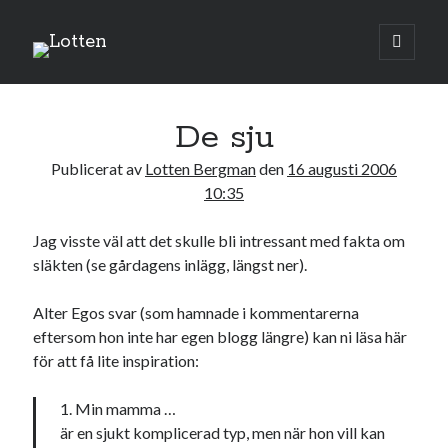
Lotten
öppna
primär
Sidopanel
meny
augusti 2006
De sju
M
T
O
T
F
L
S
Publicerat av
Lotten Bergman
den
16 augusti 2006
1
2
3
4
5
6
10:35
7
8
9
10
11
12
13
Jag visste väl att det skulle bli intressant med fakta om
14
15
16
17
18
19
20
släkten (se gårdagens inlägg, längst ner).
21
22
23
24
25
26
27
28
29
30
31
Alter Egos svar (som hamnade i kommentarerna
eftersom hon inte har egen blogg längre) kan ni läsa här
« jul
sep »
för att få lite inspiration:
1. Min mamma …
Sök
är en sjukt komplicerad typ, men när hon vill kan