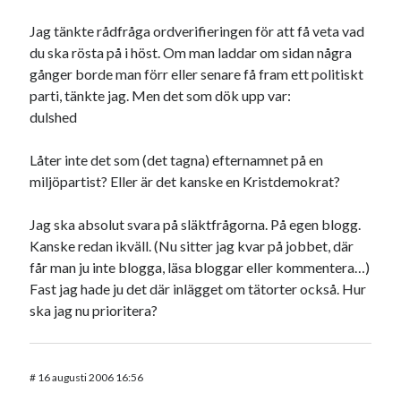
Jag tänkte rådfråga ordverifieringen för att få veta vad
du ska rösta på i höst. Om man laddar om sidan några
gånger borde man förr eller senare få fram ett politiskt
parti, tänkte jag. Men det som dök upp var:
dulshed
Låter inte det som (det tagna) efternamnet på en
miljöpartist? Eller är det kanske en Kristdemokrat?
Jag ska absolut svara på släktfrågorna. På egen blogg.
Kanske redan ikväll. (Nu sitter jag kvar på jobbet, där
får man ju inte blogga, läsa bloggar eller kommentera…)
Fast jag hade ju det där inlägget om tätorter också. Hur
ska jag nu prioritera?
#
16 augusti 2006 16:56