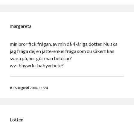
margareta
min bror fick frågan, av min då 4-åriga dotter. Nu ska
jag fråga dej en jätte-enkel fråga som du säkert kan
svara på, hur gör man bebisar?
wv=bhywrk=babyarbete?
#
16 augusti 2006 11:24
Lotten