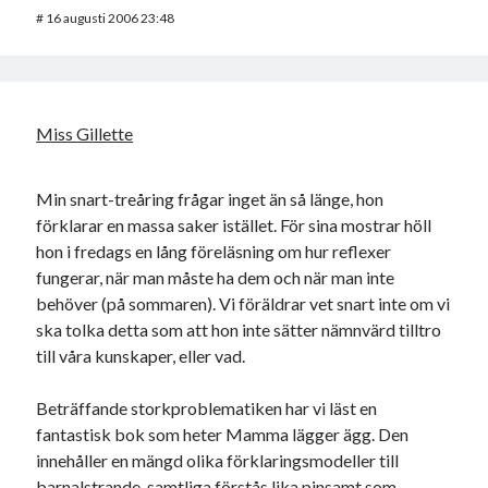
#
16 augusti 2006 23:48
Miss Gillette
Min snart-treåring frågar inget än så länge, hon
förklarar en massa saker istället. För sina mostrar höll
hon i fredags en lång föreläsning om hur reflexer
fungerar, när man måste ha dem och när man inte
behöver (på sommaren). Vi föräldrar vet snart inte om vi
ska tolka detta som att hon inte sätter nämnvärd tilltro
till våra kunskaper, eller vad.
Beträffande storkproblematiken har vi läst en
fantastisk bok som heter Mamma lägger ägg. Den
innehåller en mängd olika förklaringsmodeller till
barnalstrande, samtliga förstås lika pinsamt som