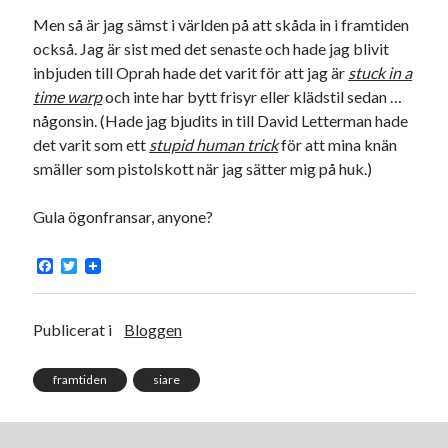
#blogg100
allmänbildning
barn
Men så är jag sämst i världen på att skåda in i framtiden
också. Jag är sist med det senaste och hade jag blivit
barnen
basket
corona
bil
inbjuden till Oprah hade det varit för att jag är
stuck in a
död
time warp
och inte har bytt frisyr eller klädstil sedan …
film
England
fest
fotboll
någonsin. (Hade jag bjudits in till David Letterman hade
jobb
historia
hotell
det varit som ett
stupid human trick
för att mina knän
smäller som pistolskott när jag sätter mig på huk.)
Julkalendern
Julkalenderfacit
julkalendern 2021
Julkalendern 2024
konst
Gula ögonfransar, anyone?
minne
kåseri
mat
Lund
lifvet
F
T
minnen
a
w
mode
musik
museum
c
i
nostalgi
e
t
ord
radio
recept
b
t
Publicerat i
Bloggen
o
e
resa
o
r
skola
reklam
sekrutt
k
framtiden
siare
språk
sommar
språkpolis
svenska
tåg
tips
Stockholm