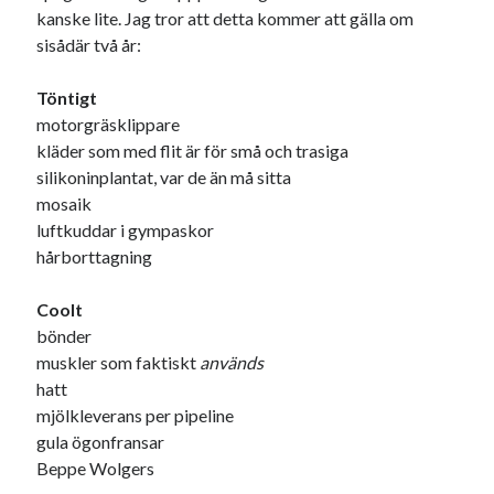
kanske lite. Jag tror att detta kommer att gälla om
17
18
19
20
21
22
23
sisådär två år:
24
25
26
27
28
29
30
Töntigt
« mar
maj »
motorgräsklippare
kläder som med flit är för små och trasiga
silikoninplantat, var de än må sitta
Sök
mosaik
luftkuddar i gympaskor
hårborttagning
Coolt
Kategorier
bönder
muskler som faktiskt
används
Kategorier
hatt
mjölkleverans per pipeline
gula ögonfransar
Beppe Wolgers
Etiketter