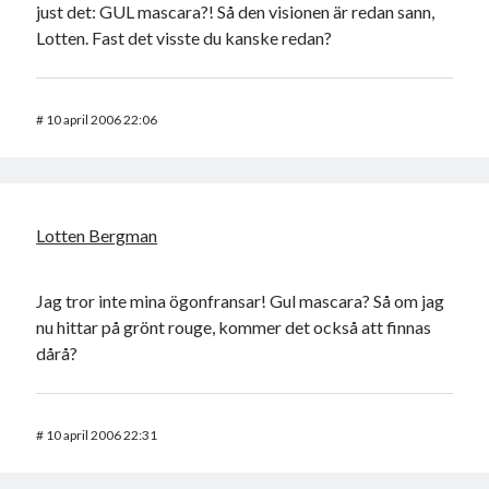
just det: GUL mascara?! Så den visionen är redan sann,
Lotten. Fast det visste du kanske redan?
#
10 april 2006 22:06
Lotten Bergman
Jag tror inte mina ögonfransar! Gul mascara? Så om jag
nu hittar på grönt rouge, kommer det också att finnas
dårå?
#
10 april 2006 22:31