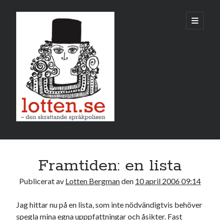
Lotten
öppna
primär
meny
Sidopanel
april 2006
Framtiden: en lista
M
T
O
T
F
L
S
Publicerat av
Lotten Bergman
den
10 april 2006 09:14
1
2
3
4
5
6
7
8
9
Jag hittar nu på en lista, som inte nödvändigtvis behöver
spegla mina egna upppfattningar och åsikter. Fast
10
11
12
13
14
15
16