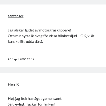
sentenser
Jag älskar ljudet av motorgräsklippare!
Och min syrra är svag för vissa blinkersljud… OK, vi är
kanske lite udda dårå.
#
10 april 2006 12:39
Herr R
Hej, jag fick ha något gemensamt.
Så trevligt. Tackar för länken!