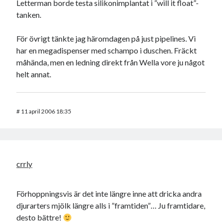
Letterman borde testa silikonimplantat i ”will it float”-
tanken.
För övrigt tänkte jag häromdagen på just pipelines. Vi
har en megadispenser med schampo i duschen. Fräckt
måhända, men en ledning direkt från Wella vore ju något
helt annat.
#
11 april 2006 18:35
crrly
Förhoppningsvis är det inte längre inne att dricka andra
djurarters mjölk längre alls i ”framtiden”… Ju framtidare,
desto bättre!