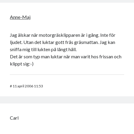
Anne-Maj
Jag älskar när motorgräsklipparen är i gång. Inte för
ljudet. Utan det luktar gott frås gräsmattan. Jag kan
sniffa mig till lukten på långt håll.
Det är som typ man luktar när man varit hos frissan och
klippt sig:-)
#
11 april 2006 11:53
Carl