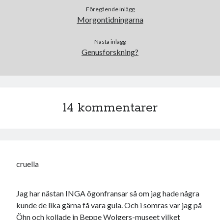
Föregående inlägg
USA
Morgontidningarna
Nästa inlägg
Genusforskning?
Dessa har något gemensamt
Fantastiskt välformulerad moderecensent
Onödiga citattecken
14 kommentarer
Dessa har något helt annat gemensamt
En amerikansk språkpolis
Fula biblioteksböcker
cruella
Egna länkar
Jag har nästan INGA ögonfransar så om jag hade några
Bokstävlar & AI – mitt levebröd. Gå en kurs!
kunde de lika gärna få vara gula. Och i somras var jag på
Den stora bloggläsarvärvsveckan
Öhn och kollade in Beppe Wolgers-museet vilket