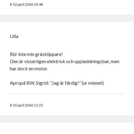
#
10 april 2006 10:48
Ulla
Rör inte min gräsklippare!
Den är visserligen elektrisk och uppladdningsbar, men
har dock en motor.
Apropå BW. Sigrid: ”Jag är färdig!” (ur minnet)
#
10 april 2006 11:25