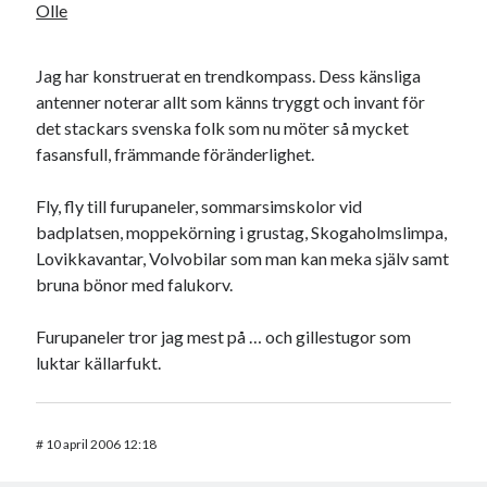
Olle
Jag har konstruerat en trendkompass. Dess känsliga
antenner noterar allt som känns tryggt och invant för
det stackars svenska folk som nu möter så mycket
fasansfull, främmande föränderlighet.
Fly, fly till furupaneler, sommarsimskolor vid
badplatsen, moppekörning i grustag, Skogaholmslimpa,
Lovikkavantar, Volvobilar som man kan meka själv samt
bruna bönor med falukorv.
Furupaneler tror jag mest på … och gillestugor som
luktar källarfukt.
#
10 april 2006 12:18