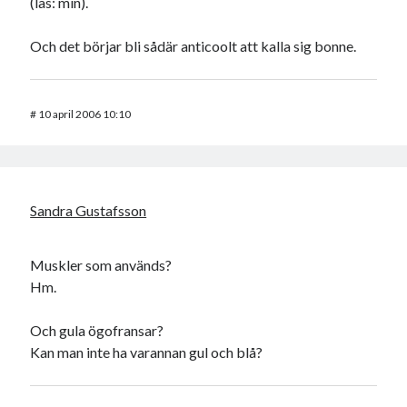
(läs: min).
Och det börjar bli sådär anticoolt att kalla sig bonne.
Swish: 070-8885542
#
10 april 2006 10:10
Sandra Gustafsson
Muskler som används?
Hm.
Och gula ögofransar?
Kan man inte ha varannan gul och blå?