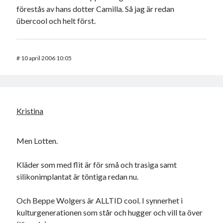
Godisbrödet från himlen
förestås av hans dotter Camilla. Så jag är redan
Köttfärslimpan på allas läppar
übercool och helt först.
Länkskolan
Lotten som Sommarpratare (i fantasin alltså: grupp på FB)
Vad ska du laga för mat idag? (Recept!)
#
10 april 2006 10:05
Meta
Logga in
Kristina
Flöde för inlägg
Flöde för kommentarer
Men Lotten.
WordPress.org
Kläder som med flit är för små och trasiga samt
silikonimplantat är töntiga redan nu.
Och Beppe Wolgers är ALLTID cool. I synnerhet i
Pejpalla!
kulturgenerationen som står och hugger och vill ta över