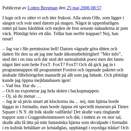
Publicerat av
Lotten Bergman
den
25 maj 2006 08:57
I lugn och ro sitter vi och äter frukost. Alla utom Olle, som ligger i
sängen och svär med datorn på magen. Något är uppenbarligen
ruttet på hans hårddisk och mejlen de fem senaste månaderna är puts
väck. Plötsligt hörs ett dån. Trillar han nerför trappan? Nej, han
rusar!
– Jag var i file permission hell! Datorn vägrade göra ditten och
datten för den sa att jag inte hade åtkomstbehörighet! ”Mer info”,
stod det i en ruta och där stod det surrealistisk poesi men det fanns
något litet som hette FoxT. FoxT? FoxT! Och då gick jag in i
programmappen till programmet Foxtrot och öppnade paketet och
ändrade filbehörigehet manuellt på allt som jag hittade. Och plötsligt
kunde jag öppna mejldatabasen igen!
– Vad bra. Har du …
– Och nu exporterar jag hela skiten i backupmappen.
– Oj, så du menar …
– Jag är så jävla smart att klockorna sta… nej, min hjärna borde
läggas in i formalin, man borde öppna ett speciellt museum på Times
Square i N.Y. dit folk skulle vallfärda! Det skulle vara ringlande
trappor som i Guggenheimmuseet och där, i mitten av en stor sal,
skulle alla få titta på min fantastiska hjärna som skvalpade i formalin
i en kubisk behållare av kristallglas, upphängd i osynliga trådar! Och