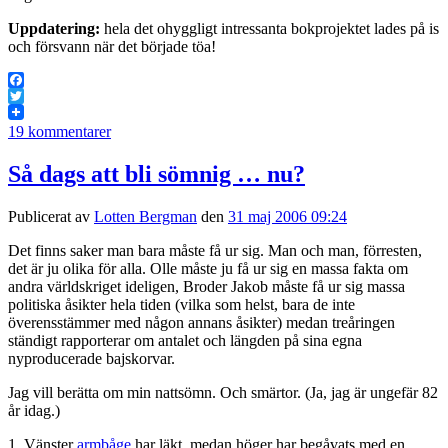
Uppdatering:
hela det ohyggligt intressanta bokprojektet lades på is
och försvann när det började töa!
Facebook
Twitter
19 kommentarer
Så dags att bli sömnig … nu?
Publicerat av
Lotten Bergman
den
31 maj 2006 09:24
Det finns saker man bara måste få ur sig. Man och man, förresten,
det är ju olika för alla. Olle måste ju få ur sig en massa fakta om
andra världskriget ideligen, Broder Jakob måste få ur sig massa
politiska åsikter hela tiden (vilka som helst, bara de inte
överensstämmer med någon annans åsikter) medan treåringen
ständigt rapporterar om antalet och längden på sina egna
nyproducerade bajskorvar.
Jag vill berätta om min nattsömn. Och smärtor. (Ja, jag är ungefär 82
år idag.)
1. Vänster
armbåge
har läkt, medan höger har begåvats med en