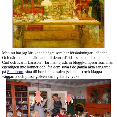
Men nu har jag lärt känna några som har försänkningar i dåtiden.
Och när man har släktband till denna dåtid – släktband som heter
Carl och Karin Larsson – får man bjuda in bloggkompisar som man
egentligen inte känner och låta dem sova i de gamla äkta sängarna
på
Sundborn
, sitta till bords i matsalen (se nedan) och klappa
väggarna och pussa golven samt gråta av lycka.