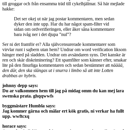
till groggar och från ensamma träd till cykelhjälmar. Så här mejlade
hakke:
Det ser okej ut när jag postar kommentaren, men sedan
dyker den inte upp. Har du har något spam-filter vid
sidan om ordverifieringen, eller åker såna kommentarer
bara ivåg ner i det djupa ”nul”?
Ser ni det framför er? Alla självcensurerade kommentarer som
virvlar runt i sajbern utan hem? Undrar om word verification liksom
hänger med på sladden. Undrar om avsändaren syns. Det kanske är
ren och skär diskriminering? Ett spamfilter som känner efter, smakar
lite på den finurliga kommentaren och sedan bestämmer att
nääää,
den där, den ska slängas ut i snurra i limbo
så att inte Lotten
drabbas av hybris.
johnny depp says:
Du ar valkommen hem till jag på midag omm du kan mej lara
swenska prata. ghqqwwfs
byggmästare Humbla says:
Jag kommer gärna och målar ert kök gratis, ni verkar ha fullt
upp. wwftcxq
horace says: