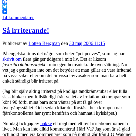
Facebook
Twitter
14 kommentarer
Så irriterande!
Publicerat av
Lotten Bergman
den
30 maj 2006 11:15
På engelska finns det något som heter ”pet peeves”, som jag har
skrivit om
flera gånger tidigare i mitt liv. Det är liksom
favoritirritationsobjekt
i min egen hemsnickrade översättning. Nu
vet jag egentligen inte om det betyder att man gillar att vara irriterad
på vissa saker eller om det är vissa favvosaker som man bara helt
enkelt ständigt blir irriterat på.
(Jag blir själv aldrig irriterad på knöliga tandkrämstubar eller fulla
slaskhinkar men fullständigt från vettet av irritation på moppar som
kör i 90 förbi mina barn som väntar på att få gå över
övergångsstället. Och sedan kliar det förstås i hela kroppen när
fjärrkontrollerna har rymt hemifrån och hamnat i kylskåpet.)
Nu idag fick jag av
hakke
ett mejl med ett nytt irritationemoment i
livet. Man kan inte alltid kommentera! Här! Va? Jag som är så glad
och nöjd med era kommentarer som på nolltid går från J-O Waldner