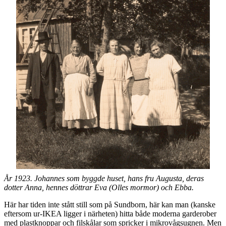
År 1923. Johannes som byggde huset, hans fru Augusta, deras
dotter Anna, hennes döttrar Eva (Olles mormor) och Ebba.
Här har tiden inte stått still som på Sundborn, här kan man (kanske
eftersom ur-IKEA ligger i närheten) hitta både moderna garderober
med plastknoppar och filskålar som spricker i mikrovågsugnen. Men