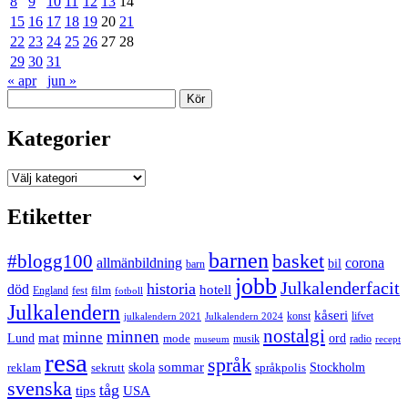
8
9
10
11
12
13
14
15
16
17
18
19
20
21
22
23
24
25
26
27
28
29
30
31
« apr
jun »
Sök
Kategorier
Kategorier
Etiketter
barnen
#blogg100
basket
allmänbildning
corona
bil
barn
jobb
Julkalenderfacit
historia
död
hotell
England
fest
film
fotboll
Julkalendern
kåseri
julkalendern 2021
Julkalendern 2024
konst
lifvet
nostalgi
minnen
minne
mat
Lund
mode
ord
musik
radio
museum
recept
resa
språk
sommar
reklam
sekrutt
skola
språkpolis
Stockholm
svenska
tåg
USA
tips