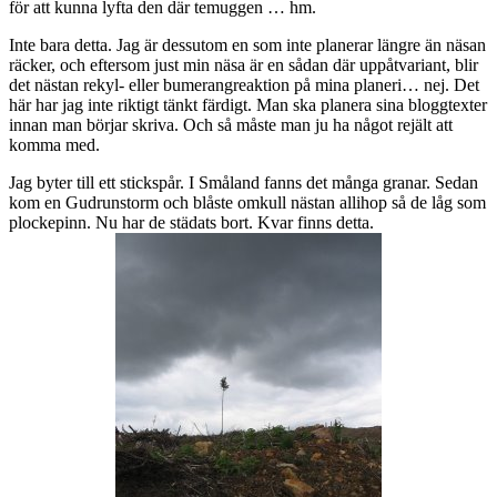
för att kunna lyfta den där temuggen … hm.
Inte bara detta. Jag är dessutom en som inte planerar längre än näsan
räcker, och eftersom just min näsa är en sådan där uppåtvariant, blir
det nästan rekyl- eller bumerangreaktion på mina planeri… nej. Det
här har jag inte riktigt tänkt färdigt. Man ska planera sina bloggtexter
innan man börjar skriva. Och så måste man ju ha något rejält att
komma med.
Jag byter till ett stickspår. I Småland fanns det många granar. Sedan
kom en Gudrunstorm och blåste omkull nästan allihop så de låg som
plockepinn. Nu har de städats bort. Kvar finns detta.