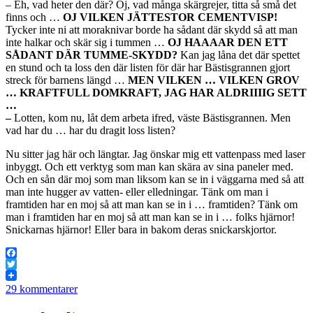
– Eh, vad heter den där? Oj, vad många skärgrejer, titta så små det
finns och …
OJ VILKEN JÄTTESTOR CEMENTVISP!
Tycker inte ni att moraknivar borde ha sådant där skydd så att man
inte halkar och skär sig i tummen …
OJ HAAAAR DEN ETT
SÅDANT DÄR TUMME-SKYDD?
Kan jag låna det där spettet
en stund och ta loss den där listen för där har Bästisgrannen gjort
streck för barnens längd …
MEN VILKEN … VILKEN GROV
… KRAFTFULL DOMKRAFT, JAG HAR ALDRIIIIG SETT
…
–
Lotten, kom nu, låt dem arbeta ifred, väste Bästisgrannen. Men
vad har du … har du dragit loss listen?
Nu sitter jag här och längtar. Jag önskar mig ett vattenpass med laser
inbyggt. Och ett verktyg som man kan skära av sina paneler med.
Och en sån där moj som man liksom kan se in i väggarna med så att
man inte hugger av vatten- eller elledningar. Tänk om man i
framtiden har en moj så att man kan se in i … framtiden? Tänk om
man i framtiden har en moj så att man kan se in i … folks hjärnor!
Snickarnas hjärnor! Eller bara in bakom deras snickarskjortor.
Facebook
Twitter
29 kommentarer