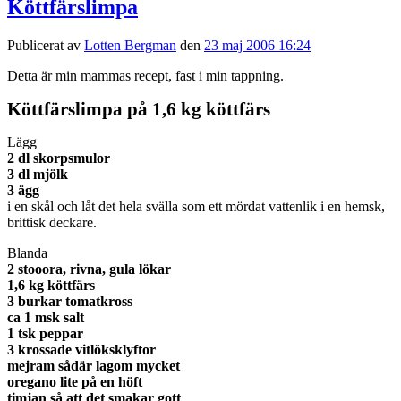
Köttfärslimpa
Publicerat av
Lotten Bergman
den
23 maj 2006 16:24
Detta är min mammas recept, fast i min tappning.
Köttfärslimpa på 1,6 kg köttfärs
Lägg
2 dl skorpsmulor
3 dl mjölk
3 ägg
i en skål och låt det hela svälla som ett mördat vattenlik i en hemsk,
brittisk deckare.
Blanda
2 stooora, rivna, gula lökar
1,6 kg köttfärs
3 burkar tomatkross
ca 1 msk salt
1 tsk peppar
3 krossade vitlöksklyftor
mejram sådär lagom mycket
oregano lite på en höft
timjan så att det smakar gott