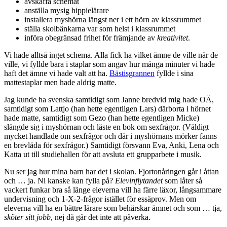
avskaffa schemat
anställa mysig hippielärare
installera myshörna längst ner i ett hörn av klassrummet
ställa skolbänkarna var som helst i klassrummet
införa obegränsad frihet för främjande av
kreativitet
.
Vi hade alltså inget schema. Alla fick ha vilket ämne de ville när de
ville, vi fyllde bara i staplar som angav hur många minuter vi hade
haft det ämne vi hade valt att ha.
Bästisgrannen
fyllde i sina
mattestaplar men hade aldrig matte.
Jag kunde ha svenska samtidigt som Janne bredvid mig hade OÄ,
samtidigt som Lattjo (han hette egentligen Lars) därborta i hörnet
hade matte, samtidigt som Gezo (han hette egentligen Micke)
slängde sig i myshörnan och läste en bok om sexfrågor. (Väldigt
mycket handlade om sexfrågor och där i myshörnans mörker fanns
en brevlåda för sexfrågor.) Samtidigt försvann Eva, Anki, Lena och
Katta ut till studiehallen för att avsluta ett grupparbete i musik.
Nu ser jag hur mina barn har det i skolan. Fjortonåringen går i åttan
och … ja. Ni kanske kan fylla på?
Elevinflytandet
som låter så
vackert funkar bra så länge eleverna vill ha färre läxor, långsammare
undervisning och 1-X-2-frågor istället för essäprov. Men om
eleverna vill ha en bättre lärare som behärskar ämnet och som … tja,
sköter sitt jobb
, nej då går det inte att påverka.