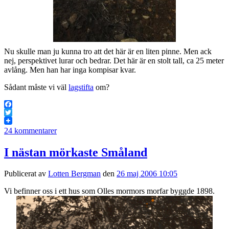
Nu skulle man ju kunna tro att det här är en liten pinne. Men ack
nej, perspektivet lurar och bedrar. Det här är en stolt tall, ca 25 meter
avlång. Men han har inga kompisar kvar.
Sådant måste vi väl
lagstifta
om?
Facebook
Twitter
24 kommentarer
I nästan mörkaste Småland
Publicerat av
Lotten Bergman
den
26 maj 2006 10:05
Vi befinner oss i ett hus som Olles mormors morfar byggde 1898.