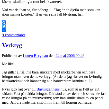
köerna skulle ringla runt hela kvarteret.
Vad var det han sa, Strindberg … ”Jag är en djefla man som kan
göra många konster.” Han var i alla fall blygsam, han.
Facebook
Twitter
9 kommentarer
Verktyg
Publicerat av
Lotten Bergman
den
24 maj 2006 09:46
Me like.
Jag gillar alltså inte bara snickare med snickarbälten och bara
bringor utan även deras verktyg. (Är detta jag skriver nu kvinnlig
härskarteknik och känner sig alla hantverkare kränkta nu?)
Nyss gick jag över till
Bästisgrannens
hus, som ju är fyllt av allt
sådant. Fast påklädda bringor. Där stod en av dem och skruvade fast
vassa klingor på ett multiverktyg som han skulle skära av en panel
med. Jag dreglade lite, smög mig fram till honom och sade: