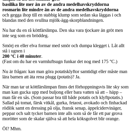
basilika lite mer än av de andra medelhavskryddorna
rosmarin lite mindre än av de andra medelhavskryddorna
och gegga ihop till en stabbig klump som sedan ska läggas i och
blandas med den svullna mjölk-ägg-skorpblandningen.
Nu har du en rå köttfärslimpa. Den ska vara tjockare än gröt men
inte seg som en bröddeg.
Smörj en eller elva formar med smör och dumpa klegget i. Låt allt
stå i ugnen i
200 °C i 40 minuter
.
(Fast om du har en varmluftsugn funkar det nog med 175 °C.)
Nu är frågan: kan man göra potatisklyftor samtidigt eller måste man
lära barnen att äta rena plugg (potatis)? Ja.
När man tar ut köttfärslimpan finns det förhoppningsvis lite sky som
man kan gucka upp med buljong eller bara vatten så att – häpp –
man får en sås. (Som passar bra till både potatis och klyftpotatis.)
Sallad på tomat, färsk vitkål, gurka, fetaost, avokado och finhackad
rödlök samt en dressing på olja, fransk senap, äppelcidervinäger,
peppar och salt tycker barnen inte alls som så de får ett par grova
morötter som de skalar själva så att hela köksgolvet blir orange.
Öl? Mhm.