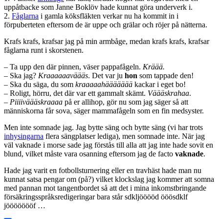
uppåtbacke som Janne Boklöv hade kunnat göra underverk i.
2.
Fåglarna
i gamla köksfläkten verkar nu ha kommit in i
förpuberteten eftersom de är uppe och grälar och röjer på nätterna.
Krafs krafs, krafsar jag på min armbåge, medan krafs krafs, krafsar
fåglarna runt i skorstenen.
– Ta upp den där pinnen, väser pappafågeln.
Kräää.
– Ska jag?
Kraaaaaaväääs
. Det var ju
hon
som tappade den!
– Ska du säga, du som
kraaaaahäääääää
kackar i eget bo!
– Roligt, hörru, det där var ett gammalt skämt.
Väääskrahaa
.
–
Piiiiväääskraaaa
på er allihop, gör nu som jag säger så att
människorna får sova, säger mammafågeln som en fin medsyster.
Men inte somnade jag. Jag bytte säng och bytte säng (vi har trots
inhysingarna
flera sängplatser lediga), men somnade inte. När jag
väl vaknade i morse sade jag förstås till alla att jag inte hade sovit en
blund, vilket måste vara osanning eftersom jag de facto
vaknade
.
Hade jag varit en fotbollsturnering eller en travhäst hade man nu
kunnat satsa pengar om (på?) vilket klockslag jag kommer att somna
med pannan mot tangentbordet så att det i mina inkomstbringande
försäkringsspråksredigeringar bara står sdkljööööd ööösdklf
jöööööööf …