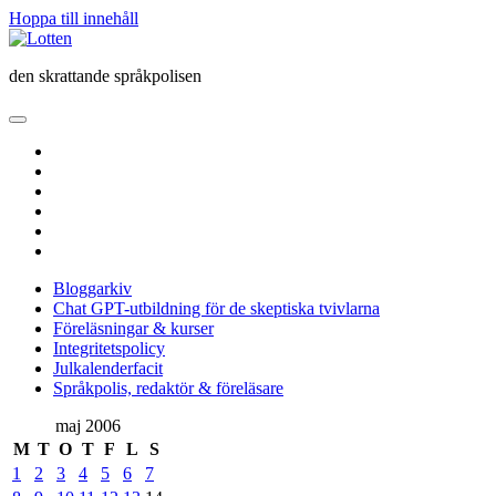
Hoppa till innehåll
Lotten
den skrattande språkpolisen
öppna
primär
twitter
meny
facebook
instagram
linkedin
rss
e-
post
Bloggarkiv
Chat GPT-utbildning för de skeptiska tvivlarna
Föreläsningar & kurser
Integritetspolicy
Julkalenderfacit
Språkpolis, redaktör & föreläsare
Sidopanel
maj 2006
M
T
O
T
F
L
S
1
2
3
4
5
6
7