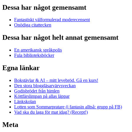
Dessa har något gemensamt
Fantastiskt välformulerad moderecensent
Onödiga citattecken
Dessa har något helt annat gemensamt
En amerikansk språkpolis
Fula biblioteksböcker
Egna länkar
Bokstävlar & AI – mitt levebröd. Gå en kurs!
Den stora bloggläsarvärvsveckan
Godisbrödet från himlen
Köttfärslimpan på allas läppar
Länkskolan
Lotten som Sommarpratare (i fantasin alltså: grupp på FB)
Vad ska du laga för mat idag? (Recept!)
Meta