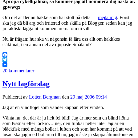
Apropå cykelhjälmar, så kommer jag att nominera dig nästa år.
gpwwqx
Om det är fler än hakke som har stött på detta —
mejla mig
. Först
ska jag då bli arg och irriterad och skälla på Blogger, sedan kan jag
ju faktiskt lägga ut kommentarerna om ni vill.
Nu är frågan: hur ska vi någonsin få lära oss allt om hakkkes
släktmat, i en annan del av djupaste Småland?
Facebook
Twitter
20 kommentarer
Nytt lagförslag
Publicerat av
Lotten Bergman
den
29 maj 2006 09:14
Jag är en vindflöjel som vänder kappan efter vinden.
Vänta nu, det där är ju helt fel bild! Jag är mer som en blind höna
som lyssnar efter lockro… nej, den funkar heller inte. Jag är en
bläckfisk med många bollar i luften och som har kommit på att vad
tusan ska jag med bollarna till nu, jag måste ju släppa åtminstone en