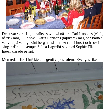
Detta var stort. Jag har alltså sovit två nätter i Carl Larssons (väldigt
hårda) säng. Olle sov i Karin Larssons (mjukare) säng och barnen
valsade på vanligt känt bergmanskt manér runt i huset och sov i
sängar där till exempel Selma Lagerlöf sov med Sophie Elkan.
Ingen kissade på sig.
Men redan 1901 infekterade genitivapostroferna Sveriges rike.