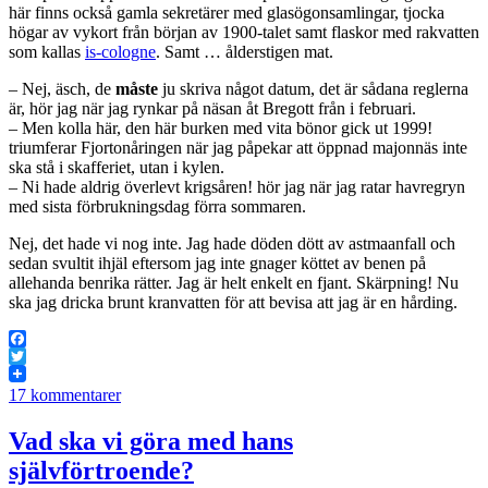
här finns också gamla sekretärer med glasögonsamlingar, tjocka
högar av vykort från början av 1900-talet samt flaskor med rakvatten
som kallas
is-cologne
. Samt … ålderstigen mat.
– Nej, äsch, de
måste
ju skriva något datum, det är sådana reglerna
är, hör jag när jag rynkar på näsan åt Bregott från i februari.
– Men kolla här, den här burken med vita bönor gick ut 1999!
triumferar Fjortonåringen när jag påpekar att öppnad majonnäs inte
ska stå i skafferiet, utan i kylen.
– Ni hade aldrig överlevt krigsåren! hör jag när jag ratar havregryn
med sista förbrukningsdag förra sommaren.
Nej, det hade vi nog inte. Jag hade döden dött av astmaanfall och
sedan svultit ihjäl eftersom jag inte gnager köttet av benen på
allehanda benrika rätter. Jag är helt enkelt en fjant. Skärpning! Nu
ska jag dricka brunt kranvatten för att bevisa att jag är en hårding.
Facebook
Twitter
17 kommentarer
Vad ska vi göra med hans
självförtroende?