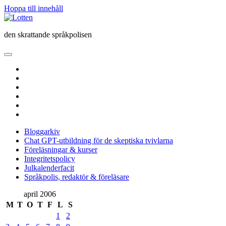
Hoppa till innehåll
Lotten
den skrattande språkpolisen
öppna
primär
twitter
meny
facebook
instagram
linkedin
rss
e-
post
Bloggarkiv
Chat GPT-utbildning för de skeptiska tvivlarna
Föreläsningar & kurser
Integritetspolicy
Julkalenderfacit
Språkpolis, redaktör & föreläsare
Sidopanel
april 2006
M
T
O
T
F
L
S
1
2