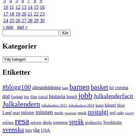
3
4
5
6
7
8
9
10
11
12
13
14
15
16
17
18
19
20
21
22
23
24
25
26
27
28
29
30
« mar
maj »
Sök
Kategorier
Kategorier
Etiketter
barnen
#blogg100
basket
allmänbildning
corona
bil
barn
jobb
Julkalenderfacit
historia
död
hotell
England
fest
film
fotboll
Julkalendern
kåseri
julkalendern 2021
Julkalendern 2024
konst
lifvet
nostalgi
minnen
minne
mat
Lund
mode
ord
musik
radio
museum
recept
resa
språk
sommar
reklam
sekrutt
skola
språkpolis
Stockholm
svenska
tåg
USA
tips