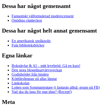
Dessa har något gemensamt
Fantastiskt välformulerad moderecensent
Onödiga citattecken
Dessa har något helt annat gemensamt
En amerikansk språkpolis
Fula biblioteksböcker
Egna länkar
Bokstävlar & AI – mitt levebröd. Gå en kurs!
Den stora bloggläsarvärvsveckan
Godisbrödet från himlen
Köttfärslimpan på allas läppar
Länkskolan
Lotten som Sommarpratare (i fantasin alltså: grupp på FB)
Vad ska du laga för mat idag? (Recept!)
Meta