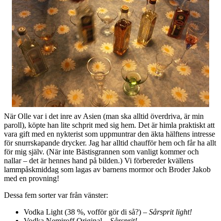
När Olle var i det inre av Asien (man ska alltid överdriva, är min
paroll), köpte han lite schprit med sig hem. Det är himla praktiskt att
vara gift med en nykterist som uppmuntrar den äkta hälftens intresse
för snurrskapande drycker. Jag har alltid chaufför hem och får ha allt
för mig själv. (När inte Bästisgrannen som vanligt kommer och
nallar – det är hennes hand på bilden.) Vi förbereder kvällens
lammpåskmiddag som lagas av barnens mormor och Broder Jakob
med en provning!
Dessa fem sorter var från vänster:
Vodka Light (38 %, vofför gör di så?)
– Sårsprit light!
Vodka Nemiroff Original
– Sårsprit!