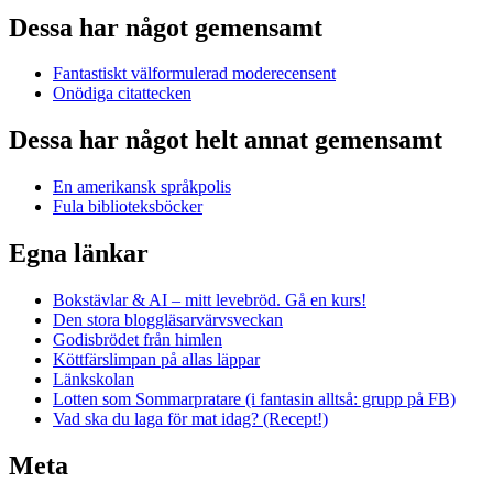
Dessa har något gemensamt
Fantastiskt välformulerad moderecensent
Onödiga citattecken
Dessa har något helt annat gemensamt
En amerikansk språkpolis
Fula biblioteksböcker
Egna länkar
Bokstävlar & AI – mitt levebröd. Gå en kurs!
Den stora bloggläsarvärvsveckan
Godisbrödet från himlen
Köttfärslimpan på allas läppar
Länkskolan
Lotten som Sommarpratare (i fantasin alltså: grupp på FB)
Vad ska du laga för mat idag? (Recept!)
Meta