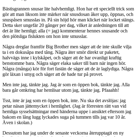
Bästisgrannen snusar lite halvhemligt. Hon har ett speciellt trick som
gör att man liksom inte märker när snusdosan åker upp, öppnas, och
snuspåsen smusslas in. På sin höjd hör man klicket när locket stängs.
Detta sker ungefär 20 gånger per dag, vilket är anledningen till att
det är lite hemligt; alla (= jag) kommenterar hennes snusande och
den plötsliga fislukten om hon inte smusslar.
Några dreglar framför Big Brother men säger att de inte skulle vilja
ta i en dokusåpa med tång. Några äter smör direkt ur paketet,
halvvägs inne i kylskåpet, och säger att de har ovanligt kraftig
benstomme bara. Några säger elaka saker till barn när ingen hör.
Några (många) kör för fort fastän de säger att de är laglydiga. Några
gör läxan i smyg och säger att de hade tur på provet.
Men inte jag, tänkte jag. Jag är som en öppen bok, tänkte jag. Alla
bara går omkring har hemlisar utom jag, tänkte jag. Pfaaahh!
Tsst, inte är jag som en öppen bok, inte. Nu ska det avslöjas: jag
petar näsan jättemycket i hemlighet. (Jag är förresten rätt van vid
hemliga sysselsättningar med händerna uppe i ansiktet eftersom jag
bakom en lång lugg lyckades suga på tummen tills jag var 10 år.
Även i skolan.)
Dessutom har jag under de senaste veckorna återupptagit en ny