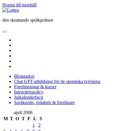
Hoppa till innehåll
Lotten
den skrattande språkpolisen
öppna
primär
twitter
meny
facebook
instagram
linkedin
rss
e-
post
Bloggarkiv
Chat GPT-utbildning för de skeptiska tvivlarna
Föreläsningar & kurser
Integritetspolicy
Julkalenderfacit
Språkpolis, redaktör & föreläsare
Sidopanel
april 2006
M
T
O
T
F
L
S
1
2