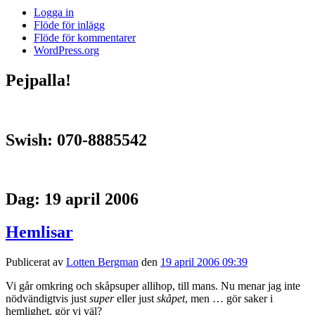
Logga in
Flöde för inlägg
Flöde för kommentarer
WordPress.org
Pejpalla!
Swish: 070-8885542
Dag:
19 april 2006
Hemlisar
Publicerat av
Lotten Bergman
den
19 april 2006 09:39
Vi går omkring och skåpsuper allihop, till mans. Nu menar jag inte
nödvändigtvis just
super
eller just
skåpet
, men … gör saker i
hemlighet, gör vi väl?