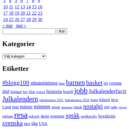
3
4
5
6
7
8
9
10
11
12
13
14
15
16
17
18
19
20
21
22
23
24
25
26
27
28
29
30
« mar
maj »
Sök
Kategorier
Kategorier
Etiketter
barnen
#blogg100
basket
allmänbildning
corona
bil
barn
jobb
Julkalenderfacit
historia
död
hotell
England
fest
film
fotboll
Julkalendern
kåseri
julkalendern 2021
Julkalendern 2024
konst
lifvet
nostalgi
minnen
minne
mat
Lund
mode
ord
musik
radio
museum
recept
resa
språk
sommar
reklam
sekrutt
skola
språkpolis
Stockholm
svenska
tåg
USA
tips