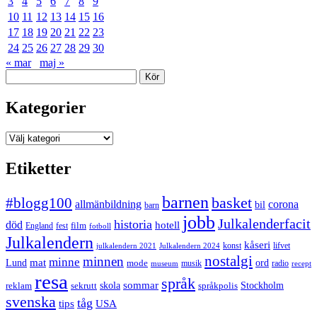
3
4
5
6
7
8
9
10
11
12
13
14
15
16
17
18
19
20
21
22
23
24
25
26
27
28
29
30
« mar
maj »
Sök
Kategorier
Kategorier
Etiketter
barnen
#blogg100
basket
allmänbildning
corona
bil
barn
jobb
Julkalenderfacit
historia
död
hotell
England
fest
film
fotboll
Julkalendern
kåseri
julkalendern 2021
Julkalendern 2024
konst
lifvet
nostalgi
minnen
minne
mat
Lund
mode
ord
musik
radio
museum
recept
resa
språk
sommar
reklam
sekrutt
skola
språkpolis
Stockholm
svenska
tåg
USA
tips