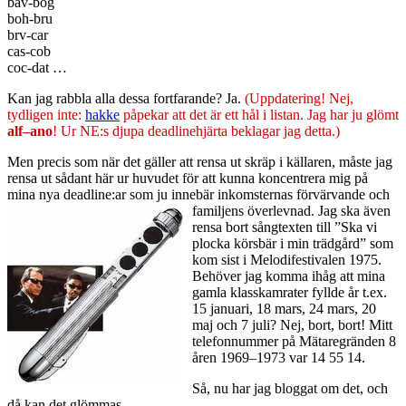
bav-bog
boh-bru
brv-car
cas-cob
coc-dat …
Kan jag rabbla alla dessa fortfarande? Ja.
(Uppdatering! Nej,
tydligen inte:
hakke
påpekar att det är ett hål i listan. Jag har ju glömt
alf–ano
! Ur NE:s djupa deadlinehjärta beklagar jag detta.)
Men precis som när det gäller att rensa ut skräp i källaren, måste jag
rensa ut sådant här ur huvudet för att kunna koncentrera mig på
mina nya deadline:ar som ju innebär inkomsternas förvärvande och
familjens överlevnad.
Jag ska även
rensa bort sångtexten till ”Ska vi
plocka körsbär i min trädgård” som
kom sist i Melodifestivalen 1975.
Behöver jag komma ihåg att mina
gamla klasskamrater fyllde år t.ex.
15 januari, 18 mars, 24 mars, 20
maj och 7 juli? Nej, bort, bort! Mitt
telefonnummer på Mätaregränden 8
åren 1969–1973 var 14 55 14.
Så, nu har jag bloggat om det, och
då kan det glömmas.