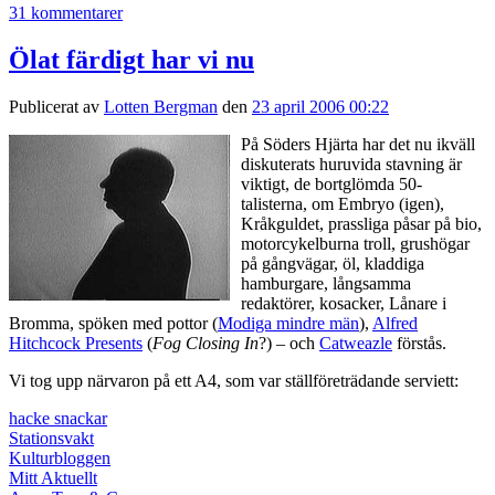
31 kommentarer
Ölat färdigt har vi nu
Publicerat av
Lotten Bergman
den
23 april 2006 00:22
På Söders Hjärta har det nu ikväll
diskuterats huruvida stavning är
viktigt, de bortglömda 50-
talisterna, om Embryo (igen),
Kråkguldet, prassliga påsar på bio,
motorcykelburna troll, grushögar
på gångvägar, öl, kladdiga
hamburgare, långsamma
redaktörer, kosacker, Lånare i
Bromma, spöken med pottor (
Modiga mindre män
),
Alfred
Hitchcock Presents
(
Fog Closing In
?) – och
Catweazle
förstås.
Vi tog upp närvaron på ett A4, som var ställföreträdande serviett:
hacke snackar
Stationsvakt
Kulturbloggen
Mitt Aktuellt