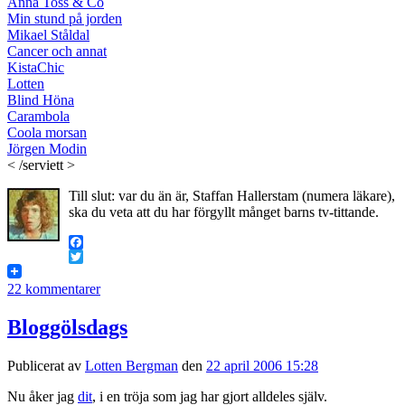
Anna Toss & Co
Min stund på jorden
Mikael Ståldal
Cancer och annat
KistaChic
Lotten
Blind Höna
Carambola
Coola morsan
Jörgen Modin
< /serviett >
Till slut: var du än är, Staffan Hallerstam (numera läkare),
ska du veta att du har förgyllt månget barns tv-tittande.
Facebook
Twitter
22 kommentarer
Bloggölsdags
Publicerat av
Lotten Bergman
den
22 april 2006 15:28
Nu åker jag
dit
, i en tröja som jag har gjort alldeles själv.