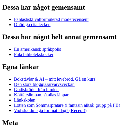
Dessa har något gemensamt
Fantastiskt välformulerad moderecensent
Onödiga citattecken
Dessa har något helt annat gemensamt
En amerikansk språkpolis
Fula biblioteksböcker
Egna länkar
Bokstävlar & AI – mitt levebröd. Gå en kurs!
Den stora bloggläsarvärvsveckan
Godisbrödet från himlen
Köttfärslimpan på allas läppar
Länkskolan
Lotten som Sommarpratare (i fantasin alltså: grupp på FB)
Vad ska du laga för mat idag? (Recept!)
Meta