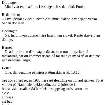
Djupingen:
– Mitt liv är en deadline. Livslinje och sedan död. Punkt.
Redaktören:
– Livet består av deadline:ar. Att lämna blåkopia var sjätte vecka.
Sedan dör man.
Coolingen:
– Nä, haru ingen dölinje, närå fåru ingen artikel. Kante skriva utan
dölinje.
Barnet:
– Deadline är den dära vägen dääär, men om du trycker på
mellanslag när du kommer dääär, då får du nytt liv så då är det inte
nån deadline längre.
Lotten:
– Olle, din deadline på nästa tvättmaskin är kl. 13.15!
Jag tror att jag sedan 1988 har sagt
deadline
en miljard gånger. Först
var det på Nationalencyklopedin, där vi jobbade i
bokstavsintervaller. Så här delades uppslagsordslistorna in:
a-ale
anp-ass
ast-bau