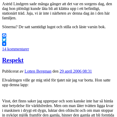
Astrid Lindgren sade många gånger att det var en sorgens dag, den
dag hon plötsligt kunde låta bli att klättra upp i ett befintligt,
stationärt träd. Jaja, vi är inte i närheten av denna dag än i den här
familjen.
Sönerna? De satt samtidigt lugnt och stilla och läste varsin bok.
Facebook
Twitter
14 kommentarer
Respekt
Publicerat av
Lotten Bergman
den
29 april 2006 08:31
Elvaåringen ville ge mig stöd för tjatet när jag var borta. Hon satte
upp denna lapp:
Visst, det finns saker jag upprepar och som kanske inte har så himla
stor betydelse för världsfreden. Men om man låter tvätten ligga kvar
i maskinen i drygt ett dygn, luktar den ofräscht och om man stoppar
in nyköpt mjölk framför den gamla, hinner den gamla att bli forntida