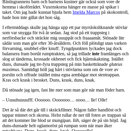
Bästisgrannens barn och barnens kusiner går också som vore de
hemma i skoförrådet. Vuxenskorna hänger en masse på spikar i
taket. Om jag hade kunnat bjuda hem
Imelda Marcos
på skokontroll,
hade hon inte gillat det hon såg.
I eftermiddags skulle jag hänga upp ett par myrsloksliknande stövlar
som var snygga för två år sedan. Jag stod på ett trappsteg i
nerförsbacke och sträckte mig uuuppåt och fraaaamåt. Stönade lite
sådär som man gör efter 30-årsåldern. Och föll plötsligt utan varken
förvarning, snubbel eller knuff. Tyngdpunkten lyckades jag dock
balansera fram bortåt rumptrakten, så jag trillade
inte
framlänges och
slog ut tänderna, krossade okbenet och fick hjärnskakning. Istället
duns, dunsade jag tre-fyra trappsteg på min baskettränade
gluteus
maximus
. Samtidigt höll jag hårt i stövlarna som om de vore av
porslin och offrade istället mina egna armbågar mot stentrappan.
Kras och krask i brosket. Duns, krask, duns, knak.
Då stönade jag igen, fast lite mer som man gör när man föder barn.
– Uuuuhuuuufff. Oooooo. Ooooooo… oooo… lle! Olle!
Det är så där det går till i skräckfilmer. Någon faller handlöst och
tappar minnet och skorna. Helst rullar de ner till foten av trappan så
att det kommer lite blod ur mungipan.
Iiih
, säger de på sin höjd. Jag
duns-dunsade helt oglamoröst på rumpan som när man åker
rutschkana. Duns, krask, duns, knak. Oooooolle!