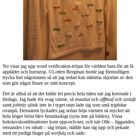
Nu visar jag upp word verification-tröjan för världen bara för att få
applåder och hurrarop. ©Lotten Bergman borde jag förmodligen
trycka fast någonstans så att jag sedan kan stämma skjortan av den
som gör något finare av mitt koncept.
Det är alltså så att det bidde fel precis hela tiden när jag kreerade i
lördags. Jag hade för svag värme, så
maaiiui
och
offfmuf
och
szxlafz
samt
johiniy
sjönk inte in i tyget utan lade sig som små tejpbitar
ovanpå. Dessutom lyckades jag sedan höja värmen så mycket att
hela höger bröst blev brundaskigt (syns inte på bilden). Vissa
bokstavskombinationer kom upp-och-ner, och när Olle – liggandes,
rensandes i en rabatt – såg tröjan, ställde han sig upp och pekade
med ett jordigt finger på
werfulq
och sade: