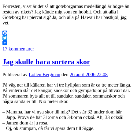
Förresten, visst är det så att göteborgarnas medellängd är högre än
resten av rikets? Jag kände mig som en hobbit. Och att
alla
i
Göteborg har piercat sig? Ja, och alla på Hawaii har bastkjol, jag
vet.
Facebook
Twitter
17 kommentarer
Jag skulle bara sortera skor
Publicerat av
Lotten Bergman
den
26 april 2006 22:08
På väg ner till källaren har vi tre hyllplan som är ca tre meter långa.
På vintern står det kängor, snöskor och gympadojor på tillväxt där.
På sommaren byts allt ut till sandaler, sandaler, sommarskor och
några sandaler till. Nio meter skor.
– Mamma, har vi nya skor till mig? Det står 32 under dom här.
– Japp. Prova de här 31:orna och 34:orna också. Ah, 33 också!
– Jamen dom är ju rosa.
– Oj, ok stumpan, då får vi spara dem till Sigge.