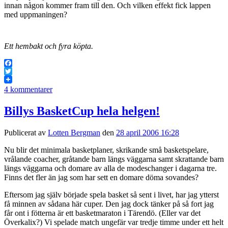
innan någon kommer fram till den. Och vilken effekt fick lappen
med uppmaningen?
Ett hembakt och fyra köpta.
Facebook
Twitter
4 kommentarer
Billys BasketCup hela helgen!
Publicerat av
Lotten Bergman
den
28 april 2006 16:28
Nu blir det minimala basketplaner, skrikande små basketspelare,
vrålande coacher, gråtande barn längs väggarna samt skrattande barn
längs väggarna och domare av alla de modeschanger i dagarna tre.
Finns det fler än jag som har sett en domare döma sovandes?
Eftersom jag själv började spela basket så sent i livet, har jag ytterst
få minnen av sådana här cuper. Den jag dock tänker på så fort jag
får ont i fötterna är ett basketmaraton i Tärendö. (Eller var det
Överkalix?) Vi spelade match ungefär var tredje timme under ett helt