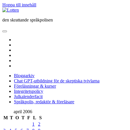
Hoppa till innehåll
Lotten
den skrattande språkpolisen
öppna
primär
twitter
meny
facebook
instagram
linkedin
rss
e-
post
Bloggarkiv
Chat GPT-utbildning för de skeptiska tvivlarna
Föreläsningar & kurser
Integritetspolicy
Julkalenderfacit
Språkpolis, redaktör & föreläsare
Sidopanel
april 2006
M
T
O
T
F
L
S
1
2