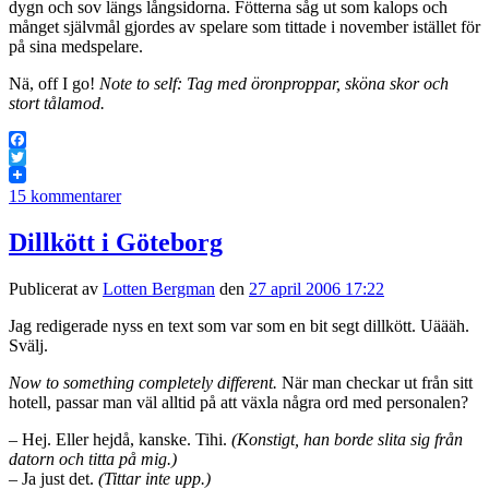
dygn och sov längs långsidorna. Fötterna såg ut som kalops och
månget självmål gjordes av spelare som tittade i november istället för
på sina medspelare.
Nä, off I go!
Note to self: Tag med öronproppar, sköna skor och
stort tålamod.
Facebook
Twitter
15 kommentarer
Dillkött i Göteborg
Publicerat av
Lotten Bergman
den
27 april 2006 17:22
Jag redigerade nyss en text som var som en bit segt dillkött. Uäääh.
Svälj.
Now to something completely different.
När man checkar ut från sitt
hotell, passar man väl alltid på att växla några ord med personalen?
– Hej. Eller hejdå, kanske. Tihi.
(Konstigt, han borde slita sig från
datorn och titta på mig.)
– Ja just det.
(Tittar inte upp.)