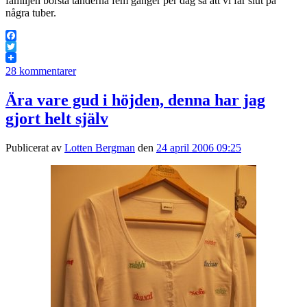
familjen borsta tänderna fem gånger per dag så att vi får slut på
några tuber.
Facebook
Twitter
28 kommentarer
Ära vare gud i höjden, denna har jag
gjort helt själv
Publicerat av
Lotten Bergman
den
24 april 2006 09:25