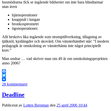
husmödrarna fick se ingående bildserier om inte bara blindtarmar
utan även
hjärnoperationer
knappnål i lungan
bronkospirometri
ögonoperationer.
Allt beskrivs lika ingående som strumptillverkning, tillagning av
tjälknöl, kjollängder och skovård. Om vänsterhänthet står: ”I modern
pedagogik är omskolning av vänsterhänta inte något principiellt
krav.”
Man undrar … vad skriver man om 49 år om omskolningsprojekten
anno 2006?
Facebook
Twitter
28 kommentarer
Deadline
Publicerat av
Lotten Bergman
den
25 april 2006 10:44