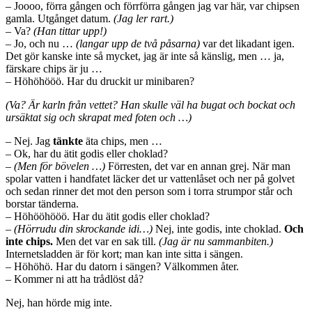
– Joooo, förra gången och förrförra gången jag var här, var chipsen
gamla. Utgånget datum.
(Jag ler rart.)
– Va?
(Han tittar upp!)
– Jo, och nu …
(langar upp de två påsarna)
var det likadant igen.
Det gör kanske inte så mycket, jag är inte så känslig, men … ja,
färskare chips är ju …
– Höhöhööö. Har du druckit ur minibaren?
(Va? Är karln från vettet? Han skulle väl ha bugat och bockat och
ursäktat sig och skrapat med foten och …)
– Nej. Jag
tänkte
äta chips, men …
– Ok, har du ätit godis eller choklad?
–
(Men för bövelen …)
Förresten, det var en annan grej. När man
spolar vatten i handfatet läcker det ur vattenlåset och ner på golvet
och sedan rinner det mot den person som i torra strumpor står och
borstar tänderna.
– Höhööhööö. Har du ätit godis eller choklad?
–
(Hörrudu din skrockande idi…)
Nej, inte godis, inte choklad.
Och
inte chips.
Men det var en sak till.
(Jag är nu sammanbiten.)
Internetsladden är för kort; man kan inte sitta i sängen.
– Höhöhö. Har du datorn i sängen? Välkommen åter.
– Kommer ni att ha trådlöst då?
Nej, han hörde mig inte.