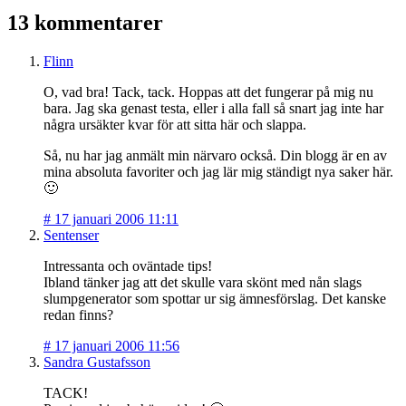
13 kommentarer
Flinn
O, vad bra! Tack, tack. Hoppas att det fungerar på mig nu
bara. Jag ska genast testa, eller i alla fall så snart jag inte har
några ursäkter kvar för att sitta här och slappa.
Så, nu har jag anmält min närvaro också. Din blogg är en av
mina absoluta favoriter och jag lär mig ständigt nya saker här.
🙂
#
17 januari 2006 11:11
Sentenser
Intressanta och oväntade tips!
Ibland tänker jag att det skulle vara skönt med nån slags
slumpgenerator som spottar ur sig ämnesförslag. Det kanske
redan finns?
#
17 januari 2006 11:56
Sandra Gustafsson
TACK!