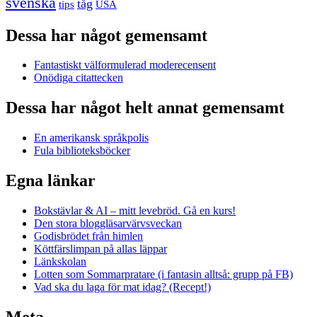
svenska
tåg
USA
tips
Dessa har något gemensamt
Fantastiskt välformulerad moderecensent
Onödiga citattecken
Dessa har något helt annat gemensamt
En amerikansk språkpolis
Fula biblioteksböcker
Egna länkar
Bokstävlar & AI – mitt levebröd. Gå en kurs!
Den stora bloggläsarvärvsveckan
Godisbrödet från himlen
Köttfärslimpan på allas läppar
Länkskolan
Lotten som Sommarpratare (i fantasin alltså: grupp på FB)
Vad ska du laga för mat idag? (Recept!)
Meta