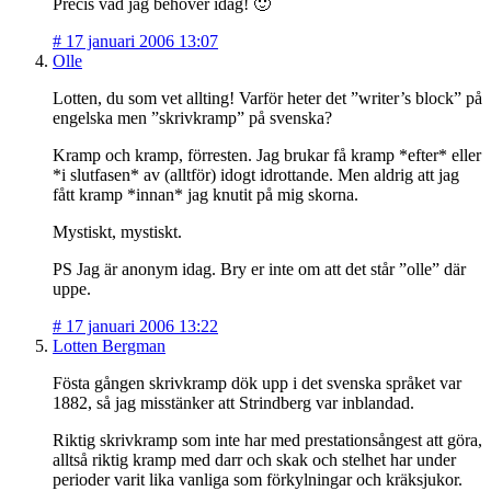
Precis vad jag behöver idag! 🙂
#
17 januari 2006 13:07
Olle
Lotten, du som vet allting! Varför heter det ”writer’s block” på
engelska men ”skrivkramp” på svenska?
Kramp och kramp, förresten. Jag brukar få kramp *efter* eller
*i slutfasen* av (alltför) idogt idrottande. Men aldrig att jag
fått kramp *innan* jag knutit på mig skorna.
Mystiskt, mystiskt.
PS Jag är anonym idag. Bry er inte om att det står ”olle” där
uppe.
#
17 januari 2006 13:22
Lotten Bergman
Fösta gången skrivkramp dök upp i det svenska språket var
1882, så jag misstänker att Strindberg var inblandad.
Riktig skrivkramp som inte har med prestationsångest att göra,
alltså riktig kramp med darr och skak och stelhet har under
perioder varit lika vanliga som förkylningar och kräksjukor.