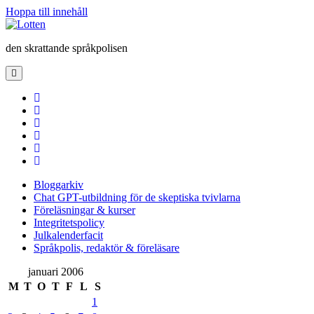
Hoppa till innehåll
Lotten
den skrattande språkpolisen
öppna
primär
meny
twitter
facebook
instagram
linkedin
rss
e-
post
Bloggarkiv
Chat GPT-utbildning för de skeptiska tvivlarna
Föreläsningar & kurser
Integritetspolicy
Julkalenderfacit
Språkpolis, redaktör & föreläsare
Sidopanel
januari 2006
M
T
O
T
F
L
S
1