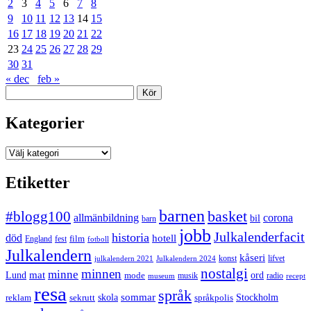
2
3
4
5
6
7
8
9
10
11
12
13
14
15
16
17
18
19
20
21
22
23
24
25
26
27
28
29
30
31
« dec
feb »
Sök
Kategorier
Kategorier
Etiketter
barnen
#blogg100
basket
allmänbildning
corona
bil
barn
jobb
Julkalenderfacit
historia
död
hotell
England
fest
film
fotboll
Julkalendern
kåseri
julkalendern 2021
Julkalendern 2024
konst
lifvet
nostalgi
minnen
minne
mat
Lund
mode
ord
musik
radio
museum
recept
resa
språk
sommar
reklam
sekrutt
skola
språkpolis
Stockholm