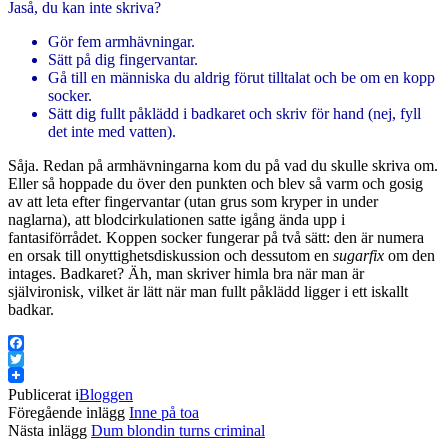
Jaså, du kan inte skriva?
Gör fem armhävningar.
Sätt på dig fingervantar.
Gå till en människa du aldrig förut tilltalat och be om en kopp
socker.
Sätt dig fullt påklädd i badkaret och skriv för hand (nej, fyll
det inte med vatten).
Såja. Redan på armhävningarna kom du på vad du skulle skriva om.
Eller så hoppade du över den punkten och blev så varm och gosig
av att leta efter fingervantar (utan grus som kryper in under
naglarna), att blodcirkulationen satte igång ända upp i
fantasiförrådet. Koppen socker fungerar på två sätt: den är numera
en orsak till onyttighetsdiskussion och dessutom en
sugarfix
om den
intages. Badkaret? Äh, man skriver himla bra när man är
självironisk, vilket är lätt när man fullt påklädd ligger i ett iskallt
badkar.
Facebook
Twitter
Publicerat i
Bloggen
Föregående inlägg
Inne på toa
Nästa inlägg
Dum blondin turns criminal