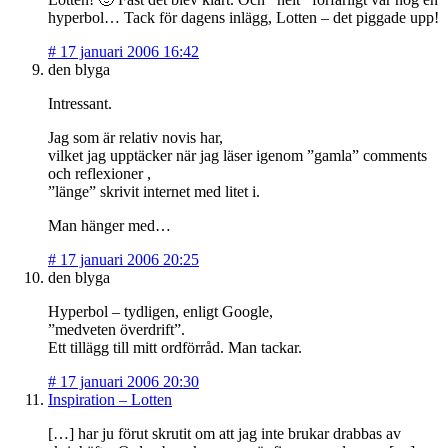
hyperbol… Tack för dagens inlägg, Lotten – det piggade upp!
#
17 januari 2006 16:42
den blyga
Intressant.
Jag som är relativ novis har,
vilket jag upptäcker när jag läser igenom ”gamla” comments
och reflexioner ,
”länge” skrivit internet med litet i.
Man hänger med…
#
17 januari 2006 20:25
den blyga
Hyperbol – tydligen, enligt Google,
”medveten överdrift”.
Ett tillägg till mitt ordförråd. Man tackar.
#
17 januari 2006 20:30
Inspiration – Lotten
[…] har ju förut skrutit om att jag inte brukar drabbas av