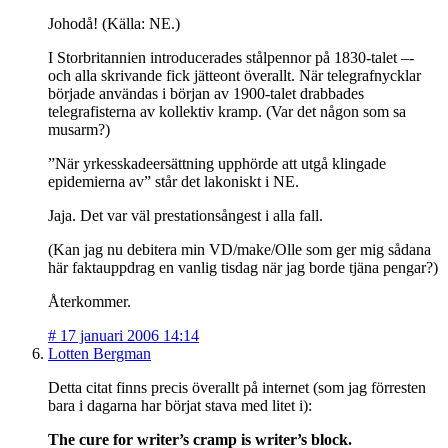
Johodå! (Källa: NE.)
I Storbritannien introducerades stålpennor på 1830-talet –-
och alla skrivande fick jätteont överallt. När telegrafnycklar
började användas i början av 1900-talet drabbades
telegrafisterna av kollektiv kramp. (Var det någon som sa
musarm?)
”När yrkesskadeersättning upphörde att utgå klingade
epidemierna av” står det lakoniskt i NE.
Jaja. Det var väl prestationsångest i alla fall.
(Kan jag nu debitera min VD/make/Olle som ger mig sådana
här faktauppdrag en vanlig tisdag när jag borde tjäna pengar?)
Återkommer.
#
17 januari 2006 14:14
Lotten Bergman
Detta citat finns precis överallt på internet (som jag förresten
bara i dagarna har börjat stava med litet i):
The cure for writer’s cramp is writer’s block.