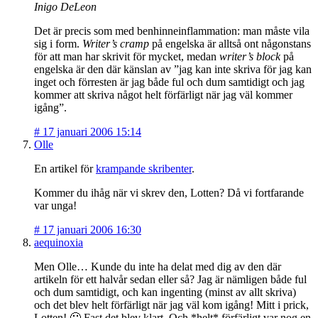
Inigo DeLeon
Det är precis som med benhinneinflammation: man måste vila
sig i form.
Writer’s cramp
på engelska är alltså ont någonstans
för att man har skrivit för mycket, medan
writer’s block
på
engelska är den där känslan av ”jag kan inte skriva för jag kan
inget och förresten är jag både ful och dum samtidigt och jag
kommer att skriva något helt förfärligt när jag väl kommer
igång”.
#
17 januari 2006 15:14
Olle
En artikel för
krampande skribenter
.
Kommer du ihåg när vi skrev den, Lotten? Då vi fortfarande
var unga!
#
17 januari 2006 16:30
aequinoxia
Men Olle… Kunde du inte ha delat med dig av den där
artikeln för ett halvår sedan eller så? Jag är nämligen både ful
och dum samtidigt, och kan ingenting (minst av allt skriva)
och det blev helt förfärligt när jag väl kom igång! Mitt i prick,
Lotten! 🙂 Fast det blev klart. Och *helt* förfärligt var nog en