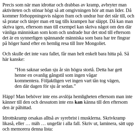
Precis som när man idrottar och drabbas av kramp, avbryter man
aktiviteten och stönar högt så att omgivningen hör att man lider. Då
kommer förhoppningsvis någon fram och undrar hur det står till, och
så pratar och tänjer man ett tag tills krampen har släppt. Då kan man
skriva igen, eftersom man till exempel kan skriva något om den där
vänliga människan som kom och undrade hur det stod till eftersom
det är en synnerligen spännande människa som bara har tre fingrar
på höger hand efter en hemlig resa till Inre Mongoliet.
Och skulle det inte vara fallet, får man helt enkelt bara hitta på. Så
här kanske:
”Hon saknar sedan sju år sin högra stortå. Detta har gett
henne en ovanlig gångstil som ingen vågar
kommentera. Följaktligen vet ingen vart tån tog vägen,
den där dagen för sju år sedan.”
Häpp! Man behöver inte ens avslöja hemligheten eftersom man inte
känner till den och dessutom inte ens
kan
känna till den eftersom
den är påhittad.
Idrottskramp orsakas alltså av syrebrist i musklerna. Skrivkramp
likaså, eller … mäh … ungefär i alla fall. Skriv ut, laminera, sätt upp
och memorera denna lista: