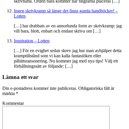
skrivhäfta. Orden bara kommer när fingrarna placeras […]
Ingen skrivkramp så länge det finns gamla handböcker! –
Lotten
[…] har drabbats av en annorlunda form av skrivkramp: jag
vill bara, blott, enbart och endast skriva om […]
Inspiration – Lotten
[…] För en evighet sedan skrev jag hur man avhjälper detta
kramptillstånd som vi kan kalla fantasiöken eller
påhittsransonering. Nu kommer jag med nya tips! Välj ett
förhållningssätt av följande: […]
Lämna ett svar
Din e-postadress kommer inte publiceras.
Obligatoriska fält är
märkta
*
Kommentar