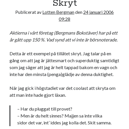
Skryt
16
17
18
19
20
21
22
Publicerat av
Lotten Bergman
den
24 januari 2006
23
24
25
26
27
28
29
09:28
30
31
Aktierna i vårt företag (Bergmans Bokstäver) har på ett
« dec
feb »
år gått upp 150 %. Vad synd att vi inte är börsnoterade.
Detta är ett exempel på tillåtet skryt. Jag talar på en
Sök
gång om att jag är jättesmart och superduktig samtidigt
som jag säger att jag är helt tappad bakom en vagn och
inte har den minsta (penga)glädje av denna duktighet.
När jag gick i högstadiet var det coolast att skryta om
Kategorier
att man inte hade gjort läxan.
Kategorier
– Har du pluggat till provet?
– Men är du helt sinnes? Majjen sa inte vilka
sidor det var, int’ iddes jag kolla det. Skit samma.