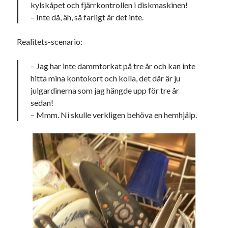
kylskåpet och fjärrkontrollen i diskmaskinen!
svenska
tåg
tips
Stockholm
– Inte då, äh, så farligt är det inte.
USA
Realitets-scenario:
– Jag har inte dammtorkat på tre år och kan inte
Dessa har något gemensamt
hitta mina kontokort och kolla, det där är ju
Fantastiskt välformulerad moderecensent
julgardinerna som jag hängde upp för tre år
Onödiga citattecken
sedan!
– Mmm. Ni skulle verkligen behöva en hemhjälp.
Dessa har något helt annat gemensamt
En amerikansk språkpolis
Fula biblioteksböcker
Egna länkar
Bokstävlar & AI – mitt levebröd. Gå en kurs!