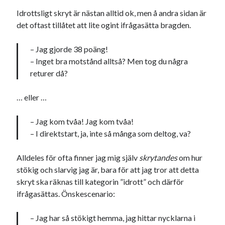
Etiketter
Idrottsligt skryt är nästan alltid ok, men å andra sidan är
#blogg100
det oftast tillåtet att lite ogint ifrågasätta bragden.
allmänbildning
barn
barnen
basket
corona
bil
– Jag gjorde 38 poäng!
– Inget bra motstånd alltså? Men tog du några
död
film
England
fest
fotboll
returer då?
jobb
historia
hotell
… eller …
Julkalendern
Julkalenderfacit
– Jag kom tvåa! Jag kom tvåa!
julkalendern 2021
Julkalendern 2024
konst
– I direktstart, ja, inte så många som deltog, va?
minne
kåseri
mat
Lund
lifvet
minnen
mode
Alldeles för ofta finner jag mig själv
skrytandes
om hur
musik
museum
stökig och slarvig jag är, bara för att jag tror att detta
nostalgi
ord
radio
recept
skryt ska räknas till kategorin ”idrott” och därför
resa
ifrågasättas. Önskescenario:
skola
reklam
sekrutt
språk
– Jag har så stökigt hemma, jag hittar nycklarna i
sommar
språkpolis