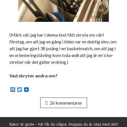
Den stora bloggläsarvärvsveckan
Godisbrödet från himlen
Köttfärslimpan på allas läppar
Länkskolan
Lotten som Sommarpratare (i fantasin alltså: grupp på FB)
(Märk väl: jag har i denna text fått skryta om vårt
Vad ska du laga för mat idag? (Recept!)
företag, om att jag en gång i tiden var en duktig elev, om
att jag har gjort 38 poäng i en basketmatch, om att jag i
en orienteringstävling kom tvåa
och
att jag är en icke-
Meta
streber när det gäller ordning.)
Logga in
Vad skryter andra om?
Flöde för inlägg
Flöde för kommentarer
F
T
WordPress.org
a
w
c
i
26 kommentarer
e
t
b
t
o
e
o
r
k
Kakor är goda – här får du några. Hoppas du är okej med det!
Pejpalla!