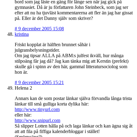
bord som jag läste en gång för länge sen när jag gick på
gymnasiet. Då är ju författaren John Steinbeck, som jag ser
efter att nu ha tjuvläst kommentarerna att fler än jag har gissat
på. Eller är det Danny själv som skriver?
#
9 december 2005 15:08
kristina
Friskt kopplat är hälften brunnet såhär i
julgransbelysningstider.
Om jag tipsar ALLA på ABM:s julfest ikväll, hur många
stilpoäng får jag då? Jag kan tänka mig att Kerstin (prefekt)
skulle gå i spinn av den här, gammal litteratursociolog som
hon är.
#
9 december 2005 15:21
Helena 2
Annars kan de som postar länkar själva förvandla långa trista
länkar till små gulliga korta dylika här:
http://www.tinyurl.com
eller här:
http://www.snipurl.com
Så slipper Lotten hålla på och laga länkar och kan ägna sig åt
att att fila på fiffiga kalenderbloggar i stället!
(Smörpoäng?)