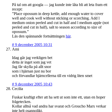
På tal om att googla — jag kunde inte låta bli att leta fram ett
recept:
”Place opossum in deep kettle, add enough water to cover
well and cook well without sticking or scorching. Add l
medium onion peeled and cut in half and l medium apple (not
peeled and cut in half), salt to season according to size of
opossum.”
Läs den spännande fortsättningen
här
.
#
9 december 2005 10:31
Ami
Idag går jag verkligen bet
detta är inget som jag vet
Jag får skylla på allt snor
som i hjärnan just nu bor
och förvandlar hjärncellerna till en vidrig liten smet
#
9 december 2005 10:43
Cecilia
Fuskar kraftigt efter att ha sett ut som inte ett, utan en hoper
frågetecken.
Kollar alltså vad andra har svarat och Groucho Marx verkar
inte helt osannolikt.