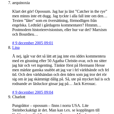
aequinoxia
Klart det gör! Opossum. Jag har ju läst ”Catcher in the rye”
men minns inte ett dugg. Jag tyckte i alla fall inte om den…
Texten ”låter” som en översättning, förmodligen från
engelska. Ledtråd i gårdagens kommentarer? Hmmm…
Postmodern historierevisionism, eller hur var det? Marxism
och Bourdieu…
#
9 december 2005 09:01
Lina
Å nej, igår var det så lätt att jag inte ens iddes kommentera
med en gissning efter 50 Agatha Christie-svar, och nu sitter
jag här och vet ingenting. Tänkte först på Hermann Hesse
men märkte ganska snabbt att jag var i fel världsände och fel
tid. Och den världsändan och den tiden som jag tror det rör
sig om är jag skämmigt dålig på. Så, ute på mycket hal is och
rodnande av läsluckor gissar jag på… Jack Kerouac.
#
9 december 2005 09:04
Charlott
Pungråttor – opossum – finns i norra USA. Lite
Steinbeckaktigt är det. Man kan t.ex. se kopplingen till