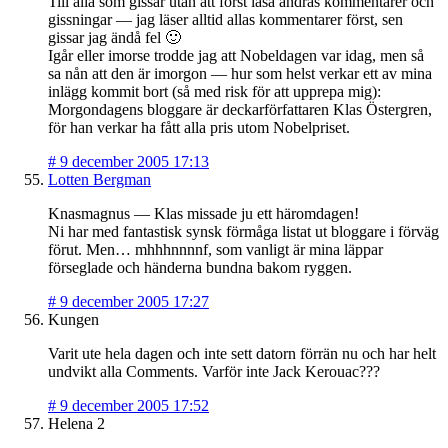
Till alla som gissar utan att först läsa andras kommentarer och
gissningar — jag läser alltid allas kommentarer först, sen
gissar jag ändå fel 🙂
Igår eller imorse trodde jag att Nobeldagen var idag, men så
sa nån att den är imorgon — hur som helst verkar ett av mina
inlägg kommit bort (så med risk för att upprepa mig):
Morgondagens bloggare är deckarförfattaren Klas Östergren,
för han verkar ha fått alla pris utom Nobelpriset.
#
9 december 2005 17:13
Lotten Bergman
Knasmagnus — Klas missade ju ett häromdagen!
Ni har med fantastisk synsk förmåga listat ut bloggare i förväg
förut. Men… mhhhnnnnf, som vanligt är mina läppar
förseglade och händerna bundna bakom ryggen.
#
9 december 2005 17:27
Kungen
Varit ute hela dagen och inte sett datorn förrän nu och har helt
undvikt alla Comments. Varför inte Jack Kerouac???
#
9 december 2005 17:52
Helena 2