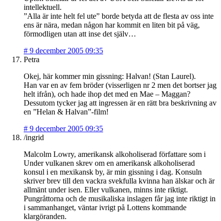
intellektuell.
”Alla är inte helt fel ute” borde betyda att de flesta av oss inte
ens är nära, medan någon har kommit en liten bit på väg,
förmodligen utan att inse det själv…
#
9 december 2005 09:35
Petra
Okej, här kommer min gissning: Halvan! (Stan Laurel).
Han var en av fem bröder (visserligen nr 2 men det bortser jag
helt ifrån), och hade ihop det med en Mae – Maggan?
Dessutom tycker jag att ingressen är en rätt bra beskrivning av
en ”Helan & Halvan”-film!
#
9 december 2005 09:35
/ingrid
Malcolm Lowry, amerikansk alkoholiserad författare som i
Under vulkanen skrev om en amerikansk alkoholiserad
konsul i en mexikansk by, är min gissning i dag. Konsuln
skriver brev till den vackra svekfulla kvinna han älskar och är
allmänt under isen. Eller vulkanen, minns inte riktigt.
Pungråttorna och de musikaliska inslagen får jag inte riktigt in
i sammanhanget, väntar ivrigt på Lottens kommande
klargöranden.