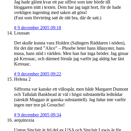
Jag hade glömt kvar ett par siffror som inte hörde till
bloggaren mitt i texten. Dem har jag tagit bort, för de hade
verkligen ingenting med saken att göra!
(Fast som förvirring satt de rätt bra, där de satt.)
#
9 december 2005 09:18
Loussan
Det skulle kunna vara Holden (Salingers Räddaren i nöden),
för det där med ”Alice” – Phoebe heter hans lillasyster, hans
musa, hans stöd i världen. Men han har inga bröder. Jag gissar
på Kerouac, och därmed förstår jag varför jag aldrig har läst
Kerouac.
#
9 december 2005 09:22
Helena 2
Siffrorna var kanske ett villospår, men både Margaret Dumont
och Tallulah Bankhead är väl i högst substantiella ledtrådar
(särskilt Maggan är ganska substantiell). Jag fattar inte varför
ingen mer tror på Groucho!
#
9 december 2005 09:34
aequinoxia
Upton Sinclair är fel del av USA och Sinclair Lewis är för