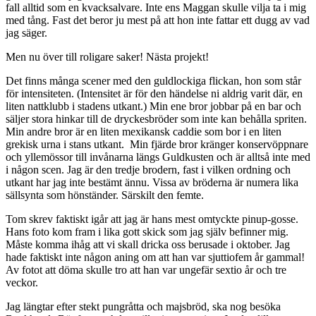
fall alltid som en kvacksalvare. Inte ens Maggan skulle vilja ta i mig
med tång. Fast det beror ju mest på att hon inte fattar ett dugg av vad
jag säger.
Men nu över till roligare saker! Nästa projekt!
Det finns många scener med den guldlockiga flickan, hon som står
för intensiteten. (Intensitet är för den händelse ni aldrig varit där, en
liten nattklubb i stadens utkant.) Min ene bror jobbar på en bar och
säljer stora hinkar till de dryckesbröder som inte kan behålla spriten.
Min andre bror är en liten mexikansk caddie som bor i en liten
grekisk urna i stans utkant. Min fjärde bror kränger konservöppnare
och yllemössor till invånarna längs Guldkusten och är alltså inte med
i någon scen. Jag är den tredje brodern, fast i vilken ordning och
utkant har jag inte bestämt ännu. Vissa av bröderna är numera lika
sällsynta som hönständer. Särskilt den femte.
Tom skrev faktiskt igår att jag är hans mest omtyckte pinup-gosse.
Hans foto kom fram i lika gott skick som jag själv befinner mig.
Måste komma ihåg att vi skall dricka oss berusade i oktober. Jag
hade faktiskt inte någon aning om att han var sjuttiofem år gammal!
Av fotot att döma skulle tro att han var ungefär sextio år och tre
veckor.
Jag längtar efter stekt pungråtta och majsbröd, ska nog besöka