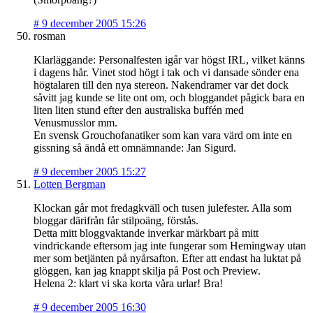
#
9 december 2005 15:26
rosman
Klarläggande: Personalfesten igår var högst IRL, vilket känns
i dagens hår. Vinet stod högt i tak och vi dansade sönder ena
högtalaren till den nya stereon. Nakendramer var det dock
såvitt jag kunde se lite ont om, och bloggandet pågick bara en
liten liten stund efter den australiska buffén med
Venusmusslor mm.
En svensk Grouchofanatiker som kan vara värd om inte en
gissning så ändå ett omnämnande: Jan Sigurd.
#
9 december 2005 15:27
Lotten Bergman
Klockan går mot fredagkväll och tusen julefester. Alla som
bloggar därifrån får stilpoäng, förstås.
Detta mitt bloggvaktande inverkar märkbart på mitt
vindrickande eftersom jag inte fungerar som Hemingway utan
mer som betjänten på nyårsafton. Efter att endast ha luktat på
glöggen, kan jag knappt skilja på Post och Preview.
Helena 2: klart vi ska korta våra urlar! Bra!
#
9 december 2005 16:30