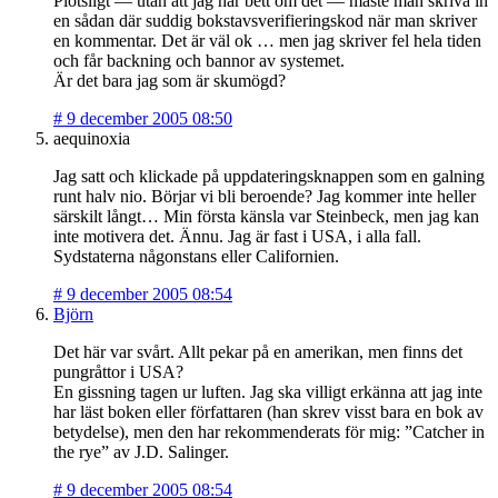
Plötsligt — utan att jag har bett om det — måste man skriva in
en sådan där suddig bokstavsverifieringskod när man skriver
en kommentar. Det är väl ok … men jag skriver fel hela tiden
och får backning och bannor av systemet.
Är det bara jag som är skumögd?
#
9 december 2005 08:50
aequinoxia
Jag satt och klickade på uppdateringsknappen som en galning
runt halv nio. Börjar vi bli beroende? Jag kommer inte heller
särskilt långt… Min första känsla var Steinbeck, men jag kan
inte motivera det. Ännu. Jag är fast i USA, i alla fall.
Sydstaterna någonstans eller Californien.
#
9 december 2005 08:54
Björn
Det här var svårt. Allt pekar på en amerikan, men finns det
pungråttor i USA?
En gissning tagen ur luften. Jag ska villigt erkänna att jag inte
har läst boken eller författaren (han skrev visst bara en bok av
betydelse), men den har rekommenderats för mig: ”Catcher in
the rye” av J.D. Salinger.
#
9 december 2005 08:54