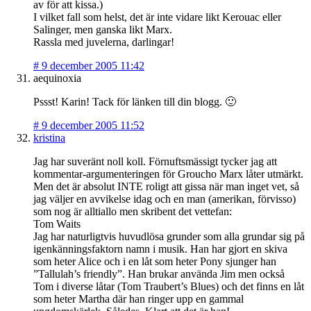
av för att kissa.)
I vilket fall som helst, det är inte vidare likt Kerouac eller
Salinger, men ganska likt Marx.
Rassla med juvelerna, darlingar!
#
9 december 2005 11:42
aequinoxia
Pssst! Karin! Tack för länken till din blogg. 🙂
#
9 december 2005 11:52
kristina
Jag har suveränt noll koll. Förnuftsmässigt tycker jag att
kommentar-argumenteringen för Groucho Marx låter utmärkt.
Men det är absolut INTE roligt att gissa när man inget vet, så
jag väljer en avvikelse idag och en man (amerikan, förvisso)
som nog är alltiallo men skribent det vettefan:
Tom Waits
Jag har naturligtvis huvudlösa grunder som alla grundar sig på
igenkänningsfaktorn namn i musik. Han har gjort en skiva
som heter Alice och i en låt som heter Pony sjunger han
”Tallulah’s friendly”. Han brukar använda Jim men också
Tom i diverse låtar (Tom Traubert’s Blues) och det finns en låt
som heter Martha där han ringer upp en gammal