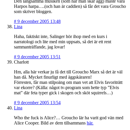
Den långsamma musiken (som när man skär ägg) måste vara
Harpos harpa….(och han är caddien) så får det vara Groucho
som skriver bloggen.
#
9 december 2005 13:48
Lina
Haha, faktiskt inte, Salinger hör ihop med en kurs i
narratologi och lite med min uppsats, så det är ett rent
sammanträffande, jag lovar!
#
9 december 2005 13:51
Charlott
Hm, alla här verkar ju få det till Groucho Marx så det är väl
han då. Mycket finurligt med äggskäraren!
Förresten, får man stilpoäng om man vet att Elvis favoriträtt
var ekorre? (Källa: något tv-program som hette typ ”Elvis
mat” där feta typer gick i skogen och sköt squirrels…)
#
9 december 2005 13:54
Lina
Who the fuck is Alice?… Groucho lär ha varit god vän med
Alice Cooper. Bild av dem tillsammans
här.