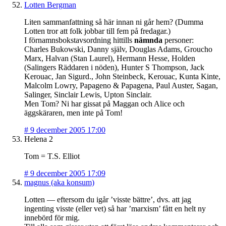
Lotten Bergman
Liten sammanfattning så här innan ni går hem? (Dumma
Lotten tror att folk jobbar till fem på fredagar.)
I förnamnsbokstavsordning hittills
nämnda
personer:
Charles Bukowski, Danny själv, Douglas Adams, Groucho
Marx, Halvan (Stan Laurel), Hermann Hesse, Holden
(Salingers Räddaren i nöden), Hunter S Thompson, Jack
Kerouac, Jan Sigurd., John Steinbeck, Kerouac, Kunta Kinte,
Malcolm Lowry, Papageno & Papagena, Paul Auster, Sagan,
Salinger, Sinclair Lewis, Upton Sinclair.
Men Tom? Ni har gissat på Maggan och Alice och
äggskäraren, men inte på Tom!
#
9 december 2005 17:00
Helena 2
Tom = T.S. Elliot
#
9 december 2005 17:09
magnus (aka konsum)
Lotten — eftersom du igår ’visste bättre’, dvs. att jag
ingenting visste (eller vet) så har ’marxism’ fått en helt ny
innebörd för mig.