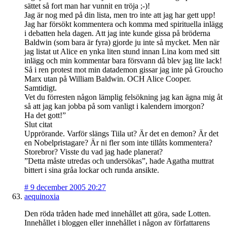
sättet så fort man har vunnit en tröja ;-)!
Jag är nog med på din lista, men tro inte att jag har gett upp!
Jag har försökt kommentera och komma med spirituella inlägg
i debatten hela dagen. Att jag inte kunde gissa på bröderna
Baldwin (som bara är fyra) gjorde ju inte så mycket. Men när
jag listat ut Alice en ynka liten stund innan Lina kom med sitt
inlägg och min kommentar bara försvann då blev jag lite lack!
Så i ren protest mot min datademon gissar jag inte på Groucho
Marx utan på William Baldwin. OCH Alice Cooper.
Samtidigt.
Vet du förresten någon lämplig felsökning jag kan ägna mig åt
så att jag kan jobba på som vanligt i kalendern imorgon?
Ha det gott!”
Slut citat
Upprörande. Varför slängs Tiila ut? Är det en demon? Är det
en Nobelpristagare? Är ni fler som inte tillåts kommentera?
Storebror? Visste du vad jag hade planerat?
”Detta måste utredas och undersökas”, hade Agatha muttrat
bittert i sina gråa lockar och runda ansikte.
#
9 december 2005 20:27
aequinoxia
Den röda tråden hade med innehållet att göra, sade Lotten.
Innehållet i bloggen eller innehållet i någon av författarens