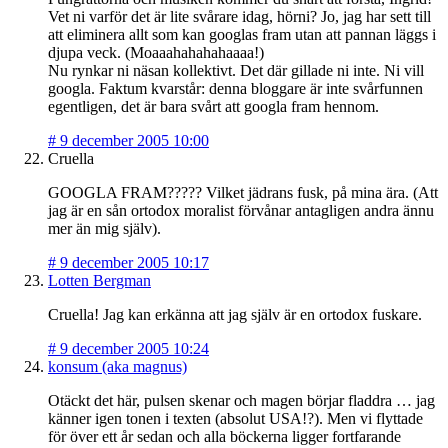
Vet ni varför det är lite svårare idag, hörni? Jo, jag har sett till
att eliminera allt som kan googlas fram utan att pannan läggs i
djupa veck. (Moaaahahahahaaaa!)
Nu rynkar ni näsan kollektivt. Det där gillade ni inte. Ni vill
googla. Faktum kvarstår: denna bloggare är inte svårfunnen
egentligen, det är bara svårt att googla fram hennom.
#
9 december 2005 10:00
Cruella
GOOGLA FRAM????? Vilket jädrans fusk, på mina ära. (Att
jag är en sån ortodox moralist förvånar antagligen andra ännu
mer än mig själv).
#
9 december 2005 10:17
Lotten Bergman
Cruella! Jag kan erkänna att jag själv är en ortodox fuskare.
#
9 december 2005 10:24
konsum (aka magnus)
Otäckt det här, pulsen skenar och magen börjar fladdra … jag
känner igen tonen i texten (absolut USA!?). Men vi flyttade
för över ett år sedan och alla böckerna ligger fortfarande