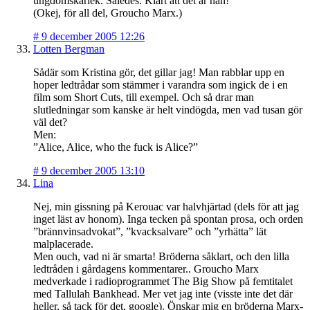
ungdomskärlek. Således. Klart att det är han!
(Okej, för all del, Groucho Marx.)
#
9 december 2005 12:26
Lotten Bergman
Sådär som Kristina gör, det gillar jag! Man rabblar upp en
hoper ledtrådar som stämmer i varandra som ingick de i en
film som Short Cuts, till exempel. Och så drar man
slutledningar som kanske är helt vindögda, men vad tusan gör
väl det?
Men:
”Alice, Alice, who the fuck is Alice?”
#
9 december 2005 13:10
Lina
Nej, min gissning på Kerouac var halvhjärtad (dels för att jag
inget läst av honom). Inga tecken på spontan prosa, och orden
”brännvinsadvokat”, ”kvacksalvare” och ”yrhätta” lät
malplacerade.
Men ouch, vad ni är smarta! Bröderna såklart, och den lilla
ledtråden i gårdagens kommentarer.. Groucho Marx
medverkade i radioprogrammet The Big Show på femtitalet
med Tallulah Bankhead. Mer vet jag inte (visste inte det där
heller, så tack för det, google). Önskar mig en bröderna Marx-