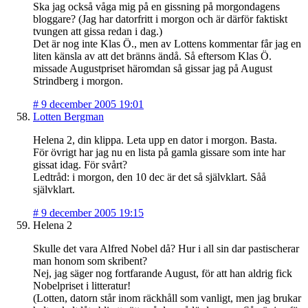
Ska jag också våga mig på en gissning på morgondagens
bloggare? (Jag har datorfritt i morgon och är därför faktiskt
tvungen att gissa redan i dag.)
Det är nog inte Klas Ö., men av Lottens kommentar får jag en
liten känsla av att det bränns ändå. Så eftersom Klas Ö.
missade Augustpriset häromdan så gissar jag på August
Strindberg i morgon.
#
9 december 2005 19:01
Lotten Bergman
Helena 2, din klippa. Leta upp en dator i morgon. Basta.
För övrigt har jag nu en lista på gamla gissare som inte har
gissat idag. För svårt?
Ledtråd: i morgon, den 10 dec är det så självklart. Såå
självklart.
#
9 december 2005 19:15
Helena 2
Skulle det vara Alfred Nobel då? Hur i all sin dar pastischerar
man honom som skribent?
Nej, jag säger nog fortfarande August, för att han aldrig fick
Nobelpriset i litteratur!
(Lotten, datorn står inom räckhåll som vanligt, men jag brukar