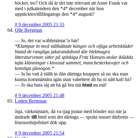
böcker, tro? Och då är det inte relevant att Anne Frank var
med i julkalendern den *4* december när hon
upptäcktes/tillfångatogs den *4* augusti?
#
9 december 2005 21:33
Olle Bergman
— Jo, det var wäbbmästar’n här!
*Klampar in med stålhättade kängor och oljiga arbetskläder
bland de rangliga jakarandabord där blekmagra
litteraturvetare sitter på spinkiga Fritz Hansen-stolar iklädda
tajta klänningar i krossad sammet, manchesterkavajer och
konstiga glasögon.*
— Ja ha vatt å ställt in dän däringa knappen så nu ska man
kunna kommäntära igän utan vahettere äh ha ni nått kafi hä?
— Jo ska bara säj att hä gå bra mä
html
nu mä!
#
9 december 2005 21:48
Lotten Bergman
Jaja, värkmästarn, dä va (jag pratar med bönder nu) när ja
ändrade
till
html som det däringa — spotta snuset därborta —
lösenordstjofräset dök upp.
#
9 december 2005 21:54