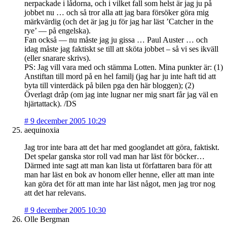
nerpackade i lådorna, och i vilket fall som helst är jag ju på
jobbet nu … och så tror alla att jag bara försöker göra mig
märkvärdig (och det är jag ju för jag har läst ’Catcher in the
rye’ — på engelska).
Fan också — nu måste jag ju gissa … Paul Auster … och
idag måste jag faktiskt se till att sköta jobbet – så vi ses ikväll
(eller snarare skrivs).
PS: Jag vill vara med och stämma Lotten. Mina punkter är: (1)
Anstiftan till mord på en hel familj (jag har ju inte haft tid att
byta till vinterdäck på bilen pga den här bloggen); (2)
Överlagt dråp (om jag inte lugnar ner mig snart får jag väl en
hjärtattack). /DS
#
9 december 2005 10:29
aequinoxia
Jag tror inte bara att det har med googlandet att göra, faktiskt.
Det spelar ganska stor roll vad man har läst för böcker…
Därmed inte sagt att man kan lista ut författaren bara för att
man har läst en bok av honom eller henne, eller att man inte
kan göra det för att man inte har läst något, men jag tror nog
att det har relevans.
#
9 december 2005 10:30
Olle Bergman