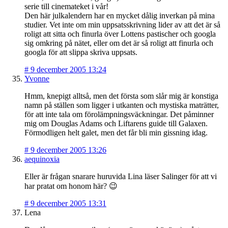
serie till cinemateket i vår!
Den här julkalendern har en mycket dålig inverkan på mina
studier. Vet inte om min uppsatsskrivning lider av att det är så
roligt att sitta och finurla över Lottens pastischer och googla
sig omkring på nätet, eller om det är så roligt att finurla och
googla för att slippa skriva uppsats.
#
9 december 2005 13:24
Yvonne
Hmm, knepigt alltså, men det första som slår mig är konstiga
namn på ställen som ligger i utkanten och mystiska maträtter,
för att inte tala om förolämpningsväckningar. Det påminner
mig om Douglas Adams och Liftarens guide till Galaxen.
Förmodligen helt galet, men det får bli min gissning idag.
#
9 december 2005 13:26
aequinoxia
Eller är frågan snarare huruvida Lina läser Salinger för att vi
har pratat om honom här? 😉
#
9 december 2005 13:31
Lena