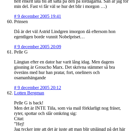
helt enkelt låta bli att sätta på den på lördagarna. Sån är jag för
min del. Fast vi får väl se hur det blir i morgon …)
#
9 december 2005 19:41
Prinsen
Då är det väl Astrid Lindgren imorgon då eftersom hon
egentligen borde vunnit Nobelpriset…
#
9 december 2005 20:09
Pelle G
Längtan efter en dator har varit lång idag. Men dagens
gissning är Groucho Marx. Det skrivna stämmer så bra
överäns med hur han pratar, fort, oneliners och
osamanhängande
#
9 december 2005 20:12
Lotten Bergman
Pelle G is back!
Men det är INTE Tiila, som via mail förklarligt nog fräser,
ryter, spottar och slår omkring sig:
Citat:
”Hej!
Jag tycker inte att det är juste att man blir utslängd på det här