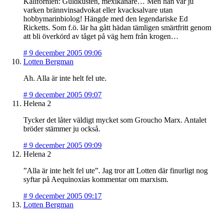
Kalifornien: Guldkusten, mexikanare… Men han var ju
varken brännvinsadvokat eller kvacksalvare utan
hobbymarinbiolog! Hängde med den legendariske Ed
Ricketts. Som f.ö. lär ha gått hädan tämligen smärtfritt genom
att bli överkörd av tåget på väg hem från krogen…
#
9 december 2005 09:06
Lotten Bergman
Ah. Alla är inte helt fel ute.
#
9 december 2005 09:07
Helena 2
Tycker det låter väldigt mycket som Groucho Marx. Antalet
bröder stämmer ju också.
#
9 december 2005 09:09
Helena 2
”Alla är inte helt fel ute”. Jag tror att Lotten där finurligt nog
syftar på Aequinoxias kommentar om marxism.
#
9 december 2005 09:17
Lotten Bergman