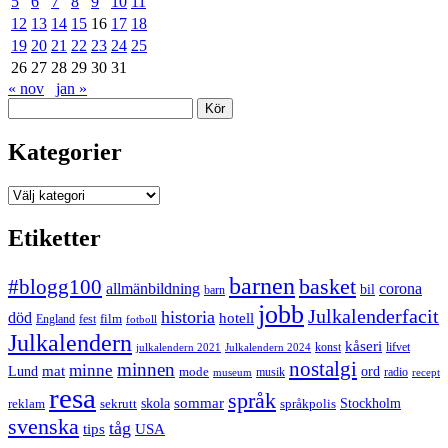
5
6
7
8
9
10
11
12
13
14
15
16
17
18
19
20
21
22
23
24
25
26
27
28
29
30
31
« nov
jan »
Sök
Kategorier
Kategorier
Etiketter
barnen
#blogg100
basket
allmänbildning
corona
bil
barn
jobb
Julkalenderfacit
historia
död
hotell
England
fest
film
fotboll
Julkalendern
kåseri
julkalendern 2021
Julkalendern 2024
konst
lifvet
nostalgi
minnen
minne
mat
Lund
mode
ord
musik
radio
museum
recept
resa
språk
sommar
reklam
sekrutt
skola
språkpolis
Stockholm
svenska
tåg
USA
tips