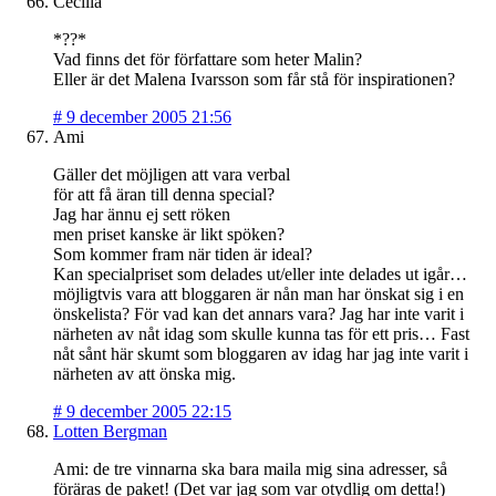
Cecilia
*??*
Vad finns det för författare som heter Malin?
Eller är det Malena Ivarsson som får stå för inspirationen?
#
9 december 2005 21:56
Ami
Gäller det möjligen att vara verbal
för att få äran till denna special?
Jag har ännu ej sett röken
men priset kanske är likt spöken?
Som kommer fram när tiden är ideal?
Kan specialpriset som delades ut/eller inte delades ut igår…
möjligtvis vara att bloggaren är nån man har önskat sig i en
önskelista? För vad kan det annars vara? Jag har inte varit i
närheten av nåt idag som skulle kunna tas för ett pris… Fast
nåt sånt här skumt som bloggaren av idag har jag inte varit i
närheten av att önska mig.
#
9 december 2005 22:15
Lotten Bergman
Ami: de tre vinnarna ska bara maila mig sina adresser, så
föräras de paket! (Det var jag som var otydlig om detta!)