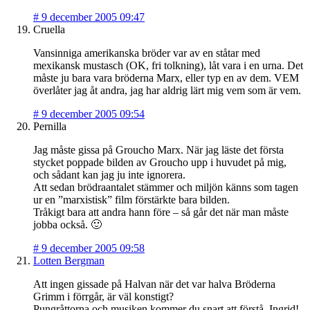
#
9 december 2005 09:47
Cruella
Vansinniga amerikanska bröder var av en ståtar med
mexikansk mustasch (OK, fri tolkning), låt vara i en urna. Det
måste ju bara vara bröderna Marx, eller typ en av dem. VEM
överlåter jag åt andra, jag har aldrig lärt mig vem som är vem.
#
9 december 2005 09:54
Pernilla
Jag måste gissa på Groucho Marx. När jag läste det första
stycket poppade bilden av Groucho upp i huvudet på mig,
och sådant kan jag ju inte ignorera.
Att sedan brödraantalet stämmer och miljön känns som tagen
ur en ”marxistisk” film förstärkte bara bilden.
Tråkigt bara att andra hann före – så går det när man måste
jobba också. 🙂
#
9 december 2005 09:58
Lotten Bergman
Att ingen gissade på Halvan när det var halva Bröderna
Grimm i förrgår, är väl konstigt?
Pungråttorna och musiken kommer du snart att förstå, Ingrid!