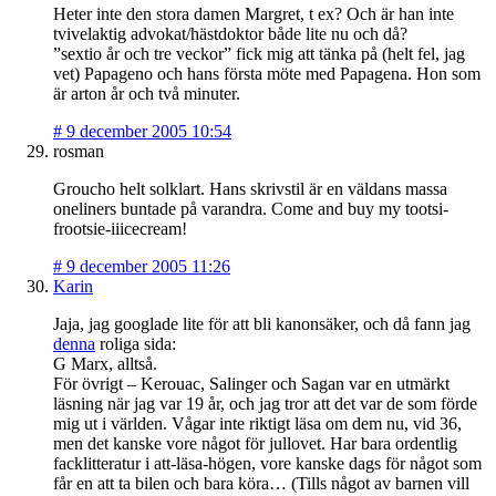
Heter inte den stora damen Margret, t ex? Och är han inte
tvivelaktig advokat/hästdoktor både lite nu och då?
”sextio år och tre veckor” fick mig att tänka på (helt fel, jag
vet) Papageno och hans första möte med Papagena. Hon som
är arton år och två minuter.
#
9 december 2005 10:54
rosman
Groucho helt solklart. Hans skrivstil är en väldans massa
oneliners buntade på varandra. Come and buy my tootsi-
frootsie-iiicecream!
#
9 december 2005 11:26
Karin
Jaja, jag googlade lite för att bli kanonsäker, och då fann jag
denna
roliga sida:
G Marx, alltså.
För övrigt – Kerouac, Salinger och Sagan var en utmärkt
läsning när jag var 19 år, och jag tror att det var de som förde
mig ut i världen. Vågar inte riktigt läsa om dem nu, vid 36,
men det kanske vore något för jullovet. Har bara ordentlig
facklitteratur i att-läsa-högen, vore kanske dags för något som
får en att ta bilen och bara köra… (Tills något av barnen vill