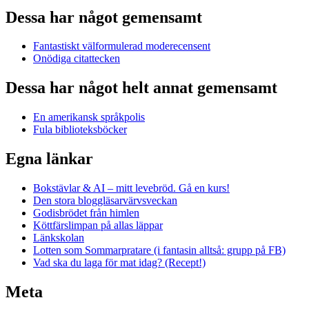
Dessa har något gemensamt
Fantastiskt välformulerad moderecensent
Onödiga citattecken
Dessa har något helt annat gemensamt
En amerikansk språkpolis
Fula biblioteksböcker
Egna länkar
Bokstävlar & AI – mitt levebröd. Gå en kurs!
Den stora bloggläsarvärvsveckan
Godisbrödet från himlen
Köttfärslimpan på allas läppar
Länkskolan
Lotten som Sommarpratare (i fantasin alltså: grupp på FB)
Vad ska du laga för mat idag? (Recept!)
Meta