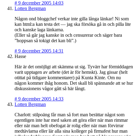
#
9 december 2005 14:03
Lotten Bergman
Någon ond bloggchef verkar inte gilla långa länkar! Ni som
kan html:a kan testa det — jag ska försöka gå in och pilla lite
och kanske laga länkarna.
(Eller så går jag kanske in och censurerar och säger bara
”hoppsan så tokigt det kan bli”.)
#
9 december 2005 14:31
Hasse
Här är det omöjligt att skämma ut sig. Tyvärr har förmiddagen
varit upptagen av arbete (det är för hemskt). Jag gissar (helt
otittat på tidigare kommentarer) på Kunta Kinte. Om nu
någon kommer ihåg honom. Det skall bli spännande att se hur
diskussionens vågor gått så här långt.
#
9 december 2005 14:33
Lotten Bergman
Charlott: stilpoäng får man så fort man berättar något som
egentligen inte har med saken att göra eller när man rimmar
eller när man helt obefogat är rolig eller när man förvirrar
medtävlarna eller lär alla sina kolleger på firmafest hur man