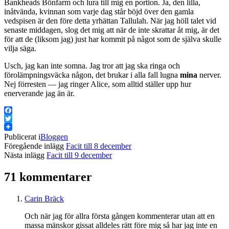
Bankheads Bönfarm och lura till mig en portion. Ja, den lilla,
inåtvända, kvinnan som varje dag står böjd över den gamla
vedspisen är den före detta yrhättan Tallulah. När jag höll talet vid
senaste middagen, slog det mig att när de inte skrattar åt mig, är det
för att de (liksom jag) just har kommit på något som de själva skulle
vilja säga.
Usch, jag kan inte somna. Jag tror att jag ska ringa och
förolämpningsväcka någon, det brukar i alla fall lugna
mina
nerver.
Nej förresten — jag ringer Alice, som alltid ställer upp hur
enerverande jag än är.
Facebook
Twitter
Publicerat i
Bloggen
Föregående inlägg
Facit till 8 december
Nästa inlägg
Facit till 9 december
71 kommentarer
Carin Bräck
Och när jag för allra första gången kommenterar utan att en
massa mänskor gissat alldeles rätt före mig så har jag inte en