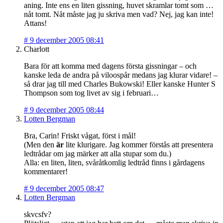
aning. Inte ens en liten gissning, huvet skramlar tomt som …
nåt tomt. Nåt måste jag ju skriva men vad? Nej, jag kan inte!
Attans!
#
9 december 2005 08:41
Charlott
Bara för att komma med dagens första gissningar – och
kanske leda de andra på viloospår medans jag klurar vidare! –
så drar jag till med Charles Bukowski! Eller kanske Hunter S
Thompson som tog livet av sig i februari…
#
9 december 2005 08:44
Lotten Bergman
Bra, Carin! Friskt vågat, först i mål!
(Men den
är
lite klurigare. Jag kommer förstås att presentera
ledtrådar om jag märker att alla stupar som du.)
Alla: en liten, liten, svåråtkomlig ledtråd finns i gårdagens
kommentarer!
#
9 december 2005 08:47
Lotten Bergman
skvcsfv?