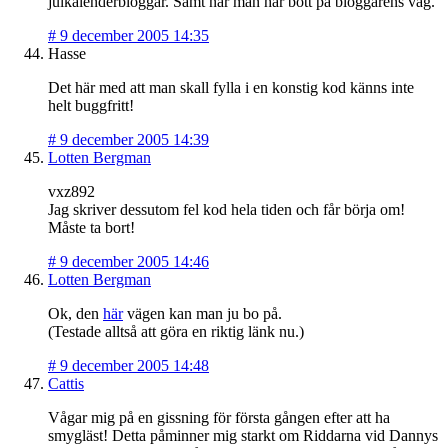
julkalenderbloggar. Samt när man har bott på bloggarens väg.
#
9 december 2005 14:35
Hasse
Det här med att man skall fylla i en konstig kod känns inte
helt buggfritt!
#
9 december 2005 14:39
Lotten Bergman
vxz892
Jag skriver dessutom fel kod hela tiden och får börja om!
Måste ta bort!
#
9 december 2005 14:46
Lotten Bergman
Ok, den
här
vägen kan man ju bo på.
(Testade alltså att göra en riktig länk nu.)
#
9 december 2005 14:48
Cattis
Vågar mig på en gissning för första gången efter att ha
smygläst! Detta påminner mig starkt om Riddarna vid Dannys