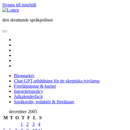
Hoppa till innehåll
Lotten
den skrattande språkpolisen
öppna
primär
twitter
meny
facebook
instagram
linkedin
rss
e-
post
Bloggarkiv
Chat GPT-utbildning för de skeptiska tvivlarna
Föreläsningar & kurser
Integritetspolicy
Julkalenderfacit
Språkpolis, redaktör & föreläsare
Sidopanel
december 2005
M
T
O
T
F
L
S
1
2
3
4