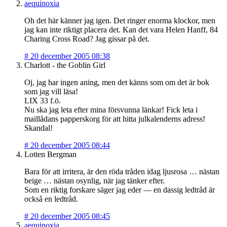
aequinoxia
Oh det här känner jag igen. Det ringer enorma klockor, men
jag kan inte riktigt placera det. Kan det vara Helen Hanff, 84
Charing Cross Road? Jag gissar på det.
#
20 december 2005 08:38
Charlott - the Goblin Girl
Oj, jag har ingen aning, men det känns som om det är bok
som jag vill läsa!
LIX 33 f.ö.
Nu ska jag leta efter mina försvunna länkar! Fick leta i
maillådans papperskorg för att hitta julkalenderns adress!
Skandal!
#
20 december 2005 08:44
Lotten Bergman
Bara för att irritera, är den röda tråden idag ljusrosa … nästan
beige … nästan osynlig, när jag tänker efter.
Som en riktig forskare säger jag eder — en dassig ledtråd är
också en ledtråd.
#
20 december 2005 08:45
aequinoxia