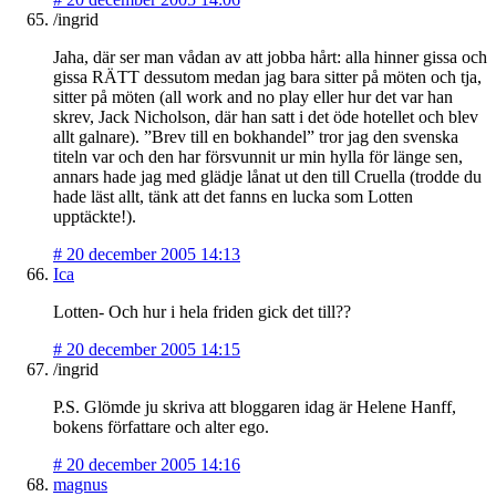
/ingrid
Jaha, där ser man vådan av att jobba hårt: alla hinner gissa och
gissa RÄTT dessutom medan jag bara sitter på möten och tja,
sitter på möten (all work and no play eller hur det var han
skrev, Jack Nicholson, där han satt i det öde hotellet och blev
allt galnare). ”Brev till en bokhandel” tror jag den svenska
titeln var och den har försvunnit ur min hylla för länge sen,
annars hade jag med glädje lånat ut den till Cruella (trodde du
hade läst allt, tänk att det fanns en lucka som Lotten
upptäckte!).
#
20 december 2005 14:13
Ica
Lotten- Och hur i hela friden gick det till??
#
20 december 2005 14:15
/ingrid
P.S. Glömde ju skriva att bloggaren idag är Helene Hanff,
bokens författare och alter ego.
#
20 december 2005 14:16
magnus