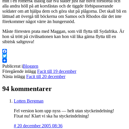
mitt i en romersk dialog där två städer just har blivit förstörda och
alla andra höll på att korsfästas och de tiggde förbipasserande
soldater om att hjälpa dem och göra slut på plågorna. Det skall bli en
lättnad att övergå till böckerna om Samos och Rhodos där det inte
förekommer något värre än hungersnöd.
Måste förresten prata med Maggan, som vill flytta till Sydafrika. Är
hon så trött på civilisationen kan hon väl lika gärna flytta till en
sibirisk saltgruva!
Facebook
Twitter
Publicerat i
Bloggen
Föregående inlägg
Facit till 19 december
Nästa inlägg
Facit till 20 december
94 kommentarer
Lotten Bergman
Fel version kom upp nyss — helt utan styckeindelning!
Fixat nu! Klart vi ska ha styckeindelning!
#
20 december 2005 08:36