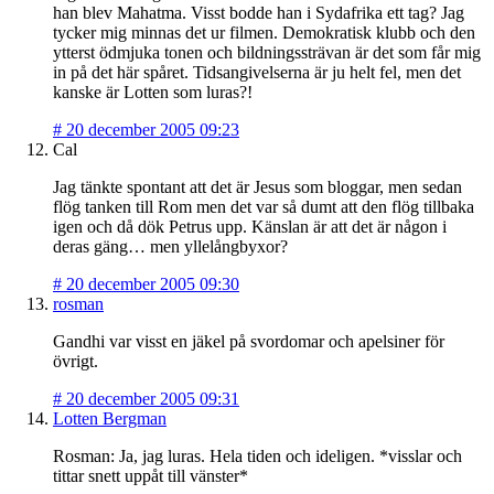
han blev Mahatma. Visst bodde han i Sydafrika ett tag? Jag
tycker mig minnas det ur filmen. Demokratisk klubb och den
ytterst ödmjuka tonen och bildningssträvan är det som får mig
in på det här spåret. Tidsangivelserna är ju helt fel, men det
kanske är Lotten som luras?!
#
20 december 2005 09:23
Cal
Jag tänkte spontant att det är Jesus som bloggar, men sedan
flög tanken till Rom men det var så dumt att den flög tillbaka
igen och då dök Petrus upp. Känslan är att det är någon i
deras gäng… men yllelångbyxor?
#
20 december 2005 09:30
rosman
Gandhi var visst en jäkel på svordomar och apelsiner för
övrigt.
#
20 december 2005 09:31
Lotten Bergman
Rosman: Ja, jag luras. Hela tiden och ideligen. *visslar och
tittar snett uppåt till vänster*