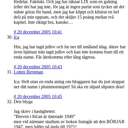
fördelar. Faktiskt. Och jag har räknat LIX som en galning
(eller det har jag inte, för jag är ingen purist som tycker att det
måste göras för hand, men jag har klippt och klistrat en hel
del) på min uppsats, och det skiljer 15 poäng mellan två
kapitel. Inte riktigt bra, kanske…
#
20 december 2005 10:41
Ica
Hm, jag har tagit jullov och far ner till småland idag. därav har
även hjärnan min tagit jullov och kan inte komma fram till ett
enda namn. Får återkomma efter lång tågresa.
#
20 december 2005 10:43
Lotten Bergman
Ica: Helt utan en enda aning om bloggaren har du just stoppat
ner ditt namn i plommonstopet! Så ska en slipad slipsten dras!
#
20 december 2005 10:45
Den blyga
Jag skrev i hastigheten:
”Breven i 84:an är daterade 1949”
men vid närmare studium av boken framgår att den BÖRJAR
1947, men håller på ända till 1971!