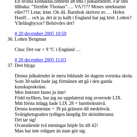
En livlina kontaktas,ombeds att titta i julkalendern. Får sms
tillbaka: ”Terrible Thomas”…. VA???? Moses smeknamn
eller??? Letar, letar. Ok då. Barnbok skriven av…. Helen
Hanff… och ja, det är ju kallt i England har jag hört. Lotten?
Yllelångbyxor? Behövdes det?
#
20 december 2005 10:59
Lotten Bergman
Cina: Det var + 9 °C i England …
#
20 december 2005 11:03
Den blyga
Denna julkalender är mera bildande än dagens svenska skola.
Som 30-talist hade jag förmånen att gå i den gamla
kunskapsskolan.
Men Internet fanns ju inte!
Född nyfiken, har jag nu uppdaterat mig avseende LIX.
Mitt första inlägg hade LIX 28 = barnboksnivå.
Denna kommentar = 39 på gränsen till medelsvår.
Svårighetsgraden tydligen lämplig för skönlitteratur.
Det tar sig!
Ovanstående två meningar höjde lix till 42!
Man har inte roligare än man gör sig.