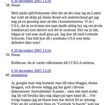
#
20 december 2005 13:20
Hasse
Med stärkt självförtroende efter det att det visar sig att Lotten
har svårt att skilja på James Bond och undertecknad ger jag
mig på en gissning utan att titta i kommentarerna. Vi är i
USA, det är en kvinna (en man skulle aldrig bry sig om ärvda
fruktknivar) som skriver och det är sextiotal. Det var ju lätt,
frågan är vad man skall gissa på. Jag drar till med Gertrude
Schwein. Fast höll hon till i nordöstra USA som detta
definitivt låter som?
#
20 december 2005 13:24
Hasse
Rödluvan: du är varmt välkommen till CCBAA-mötena.
#
20 december 2005 13:26
aequinoxia
Ja, googlar man mig kommer man till mina bloggar, denna
bloggen, och diverse inlägg jag har gjort i diverse
diskussioner. Surrealistiskt? Kanske – men inte med avsikt.
Jag får väl försöka lära mig något på egen hand då… För
övrigt hoppas jag att Hasse bara har skrivit fel av misstag.
Eller att det verkligen finns en ”Gertrude Schwein” som jag