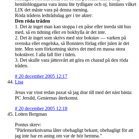
hemlisbloggarna vara ännu lite tydligare och oj, himlans vilket
LIX det måste vara på denna mening.
Röda trådens ledtrådsdag ger i tre akter:
Den röda tråden
1. Det är inget man kan stoppa i en påse eller inreda sitt hus
med, så en tidning eller en bokhylla är det inte.
2. Det är inget som skrivs med stor bokstav — varken på
svenska eller engelska, så Bonniers förlag eller julen är det
inte. Men som förkortning skrivs det med en massa stora
bokstäver. I alla fall förr i tiden.
3. Det skulle vara jättesvårt att göra en charad på den röda
tråden.
#
20 december 2005 12:17
Lisa
Jesus var visst redan paxat så jag drar till med det näst bästa:
PC Jersild, Geniernas återkomst.
#
20 december 2005 12:18
Lotten Bergman
Pontus skrev:
”Pärlemorknivarna låter obehagligt bekant, obehagligt för att
jag inte har en aning om var de hör hemma.”