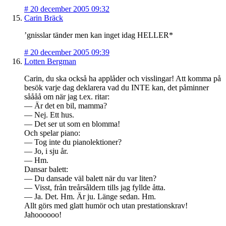
#
20 december 2005 09:32
Carin Bräck
’gnisslar tänder men kan inget idag HELLER*
#
20 december 2005 09:39
Lotten Bergman
Carin, du ska också ha applåder och visslingar! Att komma på
besök varje dag deklarera vad du INTE kan, det påminner
såååå om när jag t.ex. ritar:
— Är det en bil, mamma?
— Nej. Ett hus.
— Det ser ut som en blomma!
Och spelar piano:
— Tog inte du pianolektioner?
— Jo, i sju år.
— Hm.
Dansar balett:
— Du dansade väl balett när du var liten?
— Visst, från treårsåldern tills jag fyllde åtta.
— Ja. Det. Hm. Är ju. Länge sedan. Hm.
Allt görs med glatt humör och utan prestationskrav!
Jahoooooo!