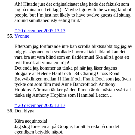
Åh! Hittade just det originalcitatet (Jag hade det faktiskt som
tag på mina mejl ett tag.) ”Maybe I go with the wrong kind of
people, but I’m just not likely to have twelve guests all sitting
around simultaneously eating fruit.”
#
20 december 2005 13:13
Yvonne
Eftersom jag fortfarande inte kan scrolla blixtsnabbt tog jag av
mig glasögonen och scrollade i normal takt. Ibland kan det
vara bra att vara blind som en fladdermus! Ska alltså göra ett
nytt försök att vinna en tröja!
Det enda jag kommer att tänka på när jag läser dagens
bloggare är Helene Hanff och ”84 Charing Cross Road”.
Brevväxlingen mellan H Hanff och Frank Doel som jag även
tyckte om som film med Anne Bancroft och Anthony
Hopkins. När man tänker på den filmen är det nästan svårt att
tänka sig Anthony Hopkins som Hannibal Lector…
#
20 december 2005 13:17
Den blyga
Kära aequinoxia!
Jag slog föresten a. på Google, för att ta reda på om det
egentligen betydde något.