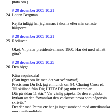
prata om.)
#
20 december 2005 10:21
Lotten Bergman
Rejäla inlägg har jag annars i skorna efter min senaste
hälsporre.
#
20 december 2005 10:21
Rödluvan
Okej. Vi pratar presidentval anno 1960. Har det med nåt att
göra?
#
20 december 2005 10:25
Den blyga
Kära aequinoxia!
(Kan inget om lix men det var svårstavat!)
Precis som Du fick jag en hunch om 84, Charing Cross rd.
Till skillnad från Dig HITTADE jag mitt exemplar.
Där på sidan 11 står:” Var vänlig påpeka för den engelska
kyrkan att den förvanskat den vackraste prosa som någonsin
skrivits.”
Det där med Petrus etc har ju inget samband med amerikanska
presidentkandidater.