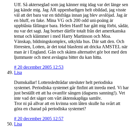
Uff. Så akterseglad som jag känner mig idag var det länge sen
jag kände mig. Jag ÄR uppenbarligen helt obildad, jag visste
väl att det bara var en tidsfråga innan jag blev avslöjad. Jag är
en bluff, en fake. Mina VG och 200 odd uni-poäng är
uppblåsta fåfängor bara. Helen Hanff har gått mig förbi, sådär,
nu var det sagt. Jag bortser därför totalt från det amerrkanska
temat och klämmer i med Harry Martinson och Moa.
Vänskap, bildningskomplex, utkylda hus. Där satt den. Och
förresten, Lotten, är det total blasfemi att dricka AMSTEL när
man är i England. Gån och skäms alternativt gör bot med den
ljummaste och mest avslagna bitter du kan hitta.
#
20 december 2005 12:53
Lisa
Dumskallar! Lottensledtrådar utesluter helt periodiska
systemet. Periodiska systemet går finfint att inreda med. Vi har
just beställt ett att ha ovanför sängen (dagsens sanning!). Vet
inte vad det säger om vårt äktenskapliga samliv.
Tror ni på allvar att en kvinna som låten skulle ha svårt att
göra en charad på periodiska systemet?
#
20 december 2005 12:57
Lisa