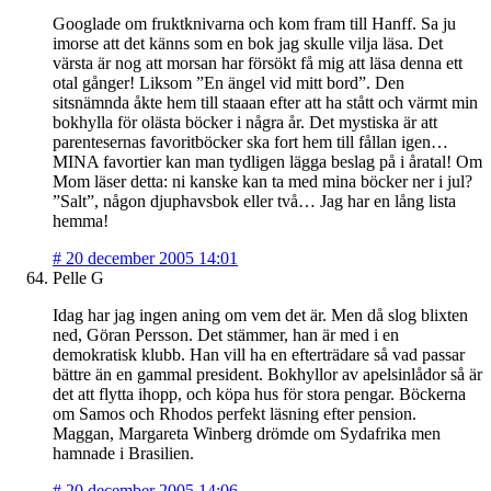
Googlade om fruktknivarna och kom fram till Hanff. Sa ju
imorse att det känns som en bok jag skulle vilja läsa. Det
värsta är nog att morsan har försökt få mig att läsa denna ett
otal gånger! Liksom ”En ängel vid mitt bord”. Den
sitsnämnda åkte hem till staaan efter att ha stått och värmt min
bokhylla för olästa böcker i några år. Det mystiska är att
parentesernas favoritböcker ska fort hem till fållan igen…
MINA favortier kan man tydligen lägga beslag på i åratal! Om
Mom läser detta: ni kanske kan ta med mina böcker ner i jul?
”Salt”, någon djuphavsbok eller två… Jag har en lång lista
hemma!
#
20 december 2005 14:01
Pelle G
Idag har jag ingen aning om vem det är. Men då slog blixten
ned, Göran Persson. Det stämmer, han är med i en
demokratisk klubb. Han vill ha en efterträdare så vad passar
bättre än en gammal president. Bokhyllor av apelsinlådor så är
det att flytta ihopp, och köpa hus för stora pengar. Böckerna
om Samos och Rhodos perfekt läsning efter pension.
Maggan, Margareta Winberg drömde om Sydafrika men
hamnade i Brasilien.
#
20 december 2005 14:06