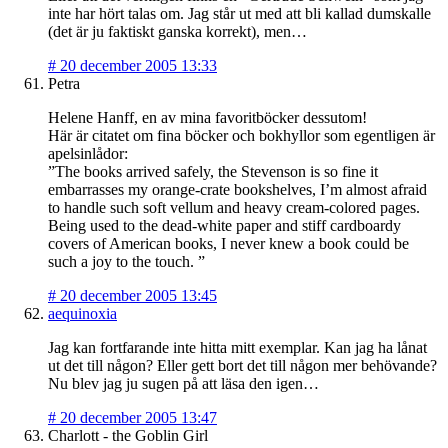
inte har hört talas om. Jag står ut med att bli kallad dumskalle
(det är ju faktiskt ganska korrekt), men…
#
20 december 2005 13:33
Petra
Helene Hanff, en av mina favoritböcker dessutom!
Här är citatet om fina böcker och bokhyllor som egentligen är
apelsinlådor:
”The books arrived safely, the Stevenson is so fine it
embarrasses my orange-crate bookshelves, I’m almost afraid
to handle such soft vellum and heavy cream-colored pages.
Being used to the dead-white paper and stiff cardboardy
covers of American books, I never knew a book could be
such a joy to the touch. ”
#
20 december 2005 13:45
aequinoxia
Jag kan fortfarande inte hitta mitt exemplar. Kan jag ha lånat
ut det till någon? Eller gett bort det till någon mer behövande?
Nu blev jag ju sugen på att läsa den igen…
#
20 december 2005 13:47
Charlott - the Goblin Girl