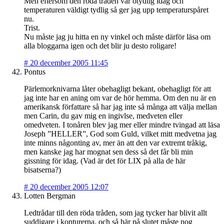
Men eftersom den röda tråden var otydlig idag och
temperaturen väldigt tydlig så ger jag upp temperaturspåret
nu.
Trist.
Nu måste jag ju hitta en ny vinkel och måste därför läsa om
alla bloggarna igen och det blir ju desto roligare!
#
20 december 2005 11:45
Pontus
Pärlemorknivarna låter obehagligt bekant, obehagligt för att
jag inte har en aning om var de hör hemma. Om den nu är en
amerikansk författare så har jag inte så många att välja mellan
men Carin, du gav mig en ingivlse, medveten eller
omedveten. I tonåren blev jag mer eller mindre tvingad att läsa
Joseph ”HELLER”, God som Guld, vilket mitt medvetna jag
inte minns någonting av, mer än att den var extremt tråkig,
men kanske jag har mognat sen dess så det får bli min
gissning för idag. (Vad är det för LIX på alla de här
bisatserna?)
#
20 december 2005 12:07
Lotten Bergman
Ledtrådar till den röda tråden, som jag tycker har blivit allt
suddigare i konturerna, och så här på slutet måste nog