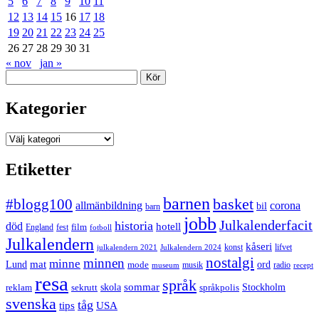
5
6
7
8
9
10
11
12
13
14
15
16
17
18
19
20
21
22
23
24
25
26
27
28
29
30
31
« nov
jan »
Sök
Kategorier
Kategorier
Etiketter
barnen
#blogg100
basket
allmänbildning
corona
bil
barn
jobb
Julkalenderfacit
historia
död
hotell
England
fest
film
fotboll
Julkalendern
kåseri
julkalendern 2021
Julkalendern 2024
konst
lifvet
nostalgi
minnen
minne
mat
Lund
mode
ord
musik
radio
museum
recept
resa
språk
sommar
reklam
sekrutt
skola
språkpolis
Stockholm
svenska
tåg
USA
tips