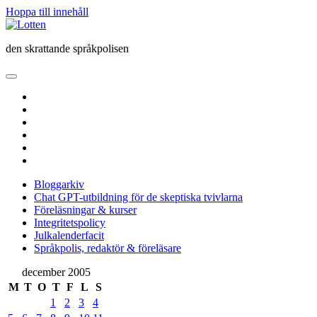
Hoppa till innehåll
Lotten
den skrattande språkpolisen
öppna
primär
twitter
meny
facebook
instagram
linkedin
rss
e-
post
Bloggarkiv
Chat GPT-utbildning för de skeptiska tvivlarna
Föreläsningar & kurser
Integritetspolicy
Julkalenderfacit
Språkpolis, redaktör & föreläsare
Sidopanel
december 2005
M
T
O
T
F
L
S
1
2
3
4