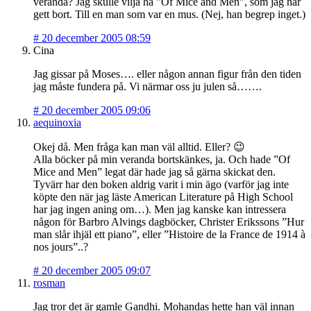
veranda? Jag skulle vilja ha ”Of Mice and Men”, som jag har
gett bort. Till en man som var en mus. (Nej, han begrep inget.)
#
20 december 2005 08:59
Cina
Jag gissar på Moses…. eller någon annan figur från den tiden
jag måste fundera på. Vi närmar oss ju julen så…….
#
20 december 2005 09:06
aequinoxia
Okej då. Men fråga kan man väl alltid. Eller? 😉
Alla böcker på min veranda bortskänkes, ja. Och hade ”Of
Mice and Men” legat där hade jag så gärna skickat den.
Tyvärr har den boken aldrig varit i min ägo (varför jag inte
köpte den när jag läste American Literature på High School
har jag ingen aning om…). Men jag kanske kan intressera
någon för Barbro Alvings dagböcker, Christer Erikssons ”Hur
man slår ihjäl ett piano”, eller ”Histoire de la France de 1914 à
nos jours”..?
#
20 december 2005 09:07
rosman
Jag tror det är gamle Gandhi. Mohandas hette han väl innan