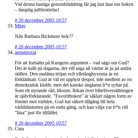
Vid denna hastiga genombläddring får jag lust läsa om boken
– lämplig julförstöelse!
#
20 december 2005 10:57
Mirre
Nån Barbara Bickmore bok??
#
20 december 2005 10:57
aequinoxia
För att fortsätta på Kungens argument – vad sägs om Gud?
Det är kallt på dagarna, det vill säga all värme är ju på andra
ställen. Den malätna tröjan och yllelångbyxorna är en
förklädnad. Gud är väl en upplyst despot, inte medlem av en
demokratisk klubb, men det kanske änglarna h*n syftar på.
Som ett styrande råd, liksom. Ilskan över bibelöversättningen
är självförklarande. ”Favoritboken” är såklart någon form av
fönster mot världen. Gud har säkert tillgång till hela
världshistorien på en enda gång, och kan välja var h*n vill
”läsa” just för tillfället.
#
20 december 2005 10:57
Cina