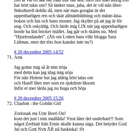
har hört talas om? Så tänker man, jaha, det är väl nån über-
finkulturell doldis då, men när man googlar är det
uppenbarligen ren och skär allmänbildning och måste-läsa-
boken och fan och hans moster. Jag skyller på att jag är för
ung. Och oskyldig. Och lärde mig LIX när jag uppenbarligen
borde ha läst böcker istället. Jag går och skäms nu. Med
”Hjortronlandet”. (Åh om Lotten bara ville blogga Sara
Lidman, men det törs hon kanske inte nu?)
#
20 december 2005 14:52
Ami
Jag gottar mig så åt min tröja
med detta kan jag idag mig nöja
För nån Helene har jag aldrig hört talas om
och Hanff låter mer som en sjukdom liksom
Inför er mer lärda jag nu buga och böja
#
20 december 2005 15:26
Charlott - the Goblin Girl
Zorionak eta Urte Berri On!
kom det just i min maillåda! Visst låter det underbart?! Som
något Zerblatt från Ernie skulle kunna säga. Det betyder God
Jul och Gott Nytt ÅR på baskiska! :0)