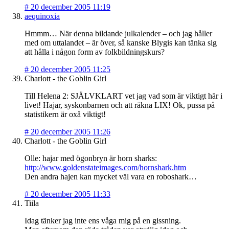
#
20 december 2005 11:19
aequinoxia
Hmmm… När denna bildande julkalender – och jag håller
med om uttalandet – är över, så kanske Blygis kan tänka sig
att hålla i någon form av folkbildningskurs?
#
20 december 2005 11:25
Charlott - the Goblin Girl
Till Helena 2: SJÄLVKLART vet jag vad som är viktigt här i
livet! Hajar, syskonbarnen och att räkna LIX! Ok, pussa på
statistikern är oxå viktigt!
#
20 december 2005 11:26
Charlott - the Goblin Girl
Olle: hajar med ögonbryn är horn sharks:
http://www.goldenstateimages.com/hornshark.htm
Den andra hajen kan mycket väl vara en roboshark…
#
20 december 2005 11:33
Tiila
Idag tänker jag inte ens våga mig på en gissning.