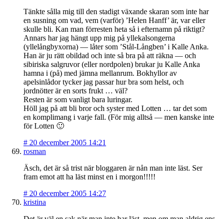
Tänkte sålla mig till den stadigt växande skaran som inte har
en susning om vad, vem (varför) ’Helen Hanff’ är, var eller
skulle bli. Kan man förresten heta så i efternamn på riktigt?
Annars har jag hängt upp mig på yllekalsongerna
(yllelångbyxorna) — låter som ’Stål-Långben’ i Kalle Anka.
Han är ju rätt obildad och inte så bra på att räkna — och
sibiriska salgruvor (eller nordpolen) brukar ju Kalle Anka
hamna i (på) med jämna mellanrum. Bokhyllor av
apelsinlådor tycker jag passar hur bra som helst, och
jordnötter är en sorts frukt … väl?
Resten är som vanligt bara luringar.
Höll jag på att bli bror och syster med Lotten … tar det som
en komplimang i varje fall. (För mig alltså — men kanske inte
för Lotten 🙂
#
20 december 2005 14:21
rosman
Äsch, det är så trist när bloggaren är nån man inte läst. Ser
fram emot att ha läst minst en i morgon!!!!!
#
20 december 2005 14:27
kristina
Det är väl en sak när man inte har läst, men om man aldrig ens