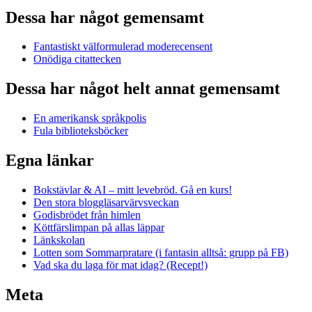
Dessa har något gemensamt
Fantastiskt välformulerad moderecensent
Onödiga citattecken
Dessa har något helt annat gemensamt
En amerikansk språkpolis
Fula biblioteksböcker
Egna länkar
Bokstävlar & AI – mitt levebröd. Gå en kurs!
Den stora bloggläsarvärvsveckan
Godisbrödet från himlen
Köttfärslimpan på allas läppar
Länkskolan
Lotten som Sommarpratare (i fantasin alltså: grupp på FB)
Vad ska du laga för mat idag? (Recept!)
Meta