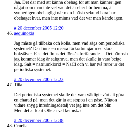
Jaa. Det där med att känna obehag för att man känner igen
något som man inte vet vad det är eller hör hemma, är
synnerligen obehagligt när man i nästa sekund bara har
obehaget kvar, men inte minns vad det var man kände igen.
#
20 december 2005 12:20
aequinoxia
Jag måste gå tillbaka och kolla, men vad sägs om periodiska
systemet? Där finns en massa förkortningar med stora
bokstäver. Fast det finns det förstås fortfarande… Det närmsta
jag kommer idag är saltgruva, men det skulle ju vara beige
idag. Salt = natriumklorid = NaCl och vi har två rutor ur det
periodiska systemet.
#
20 december 2005 12:23
Tiila
Det periodiska systemet skulle det vara väldigt svårt att göra
en charad på, men det går ju att stoppa i en påse. Någon
vidare snygg inredningsdetalj vet jag inte om det blir.
Men det är klart Olle är väl kemist..?
#
20 december 2005 12:38
Cruella