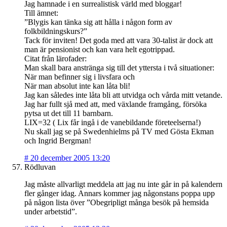
Jag hamnade i en surrealistisk värld med bloggar!
Till ämnet:
”Blygis kan tänka sig att hålla i någon form av
folkbildningskurs?”
Tack för inviten! Det goda med att vara 30-talist är dock att
man är pensionist och kan vara helt egotrippad.
Citat från lärofader:
Man skall bara anstränga sig till det yttersta i två situationer:
När man befinner sig i livsfara och
När man absolut inte kan låta bli!
Jag kan således inte låta bli att utvidga och vårda mitt vetande.
Jag har fullt sjå med att, med växlande framgång, försöka
pytsa ut det till 11 barnbarn.
LIX=32 ( Lix får ingå i de vanebildande företeelserna!)
Nu skall jag se på Swedenhielms på TV med Gösta Ekman
och Ingrid Bergman!
#
20 december 2005 13:20
Rödluvan
Jag måste allvarligt meddela att jag nu inte går in på kalendern
fler gånger idag. Annars kommer jag någonstans poppa upp
på någon lista över ”Obegripligt många besök på hemsida
under arbetstid”.