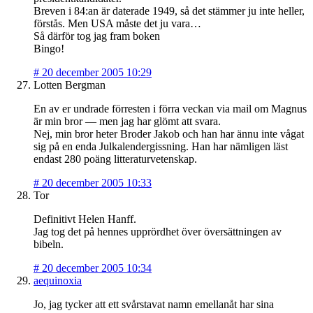
Breven i 84:an är daterade 1949, så det stämmer ju inte heller,
förstås. Men USA måste det ju vara…
Så därför tog jag fram boken
Bingo!
#
20 december 2005 10:29
Lotten Bergman
En av er undrade förresten i förra veckan via mail om Magnus
är min bror — men jag har glömt att svara.
Nej, min bror heter Broder Jakob och han har ännu inte vågat
sig på en enda Julkalendergissning. Han har nämligen läst
endast 280 poäng litteraturvetenskap.
#
20 december 2005 10:33
Tor
Definitivt Helen Hanff.
Jag tog det på hennes upprördhet över översättningen av
bibeln.
#
20 december 2005 10:34
aequinoxia
Jo, jag tycker att ett svårstavat namn emellanåt har sina