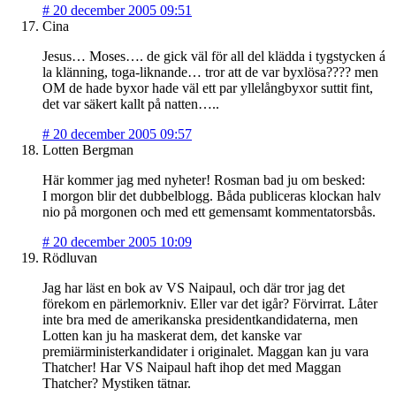
#
20 december 2005 09:51
Cina
Jesus… Moses…. de gick väl för all del klädda i tygstycken á
la klänning, toga-liknande… tror att de var byxlösa???? men
OM de hade byxor hade väl ett par yllelångbyxor suttit fint,
det var säkert kallt på natten…..
#
20 december 2005 09:57
Lotten Bergman
Här kommer jag med nyheter! Rosman bad ju om besked:
I morgon blir det dubbelblogg. Båda publiceras klockan halv
nio på morgonen och med ett gemensamt kommentatorsbås.
#
20 december 2005 10:09
Rödluvan
Jag har läst en bok av VS Naipaul, och där tror jag det
förekom en pärlemorkniv. Eller var det igår? Förvirrat. Låter
inte bra med de amerikanska presidentkandidaterna, men
Lotten kan ju ha maskerat dem, det kanske var
premiärministerkandidater i originalet. Maggan kan ju vara
Thatcher! Har VS Naipaul haft ihop det med Maggan
Thatcher? Mystiken tätnar.