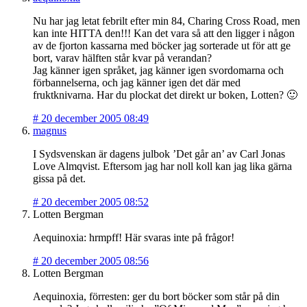
Nu har jag letat febrilt efter min 84, Charing Cross Road, men
kan inte HITTA den!!! Kan det vara så att den ligger i någon
av de fjorton kassarna med böcker jag sorterade ut för att ge
bort, varav hälften står kvar på verandan?
Jag känner igen språket, jag känner igen svordomarna och
förbannelserna, och jag känner igen det där med
fruktknivarna. Har du plockat det direkt ur boken, Lotten? 🙂
#
20 december 2005 08:49
magnus
I Sydsvenskan är dagens julbok ’Det går an’ av Carl Jonas
Love Almqvist. Eftersom jag har noll koll kan jag lika gärna
gissa på det.
#
20 december 2005 08:52
Lotten Bergman
Aequinoxia: hrmpff! Här svaras inte på frågor!
#
20 december 2005 08:56
Lotten Bergman
Aequinoxia, förresten: ger du bort böcker som står på din