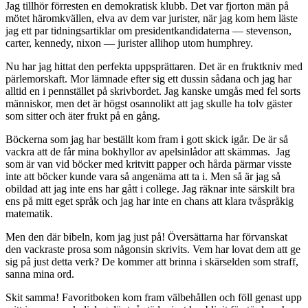
Jag tillhör förresten en demokratisk klubb. Det var fjorton män på
mötet häromkvällen, elva av dem var jurister, när jag kom hem läste
jag ett par tidningsartiklar om presidentkandidaterna — stevenson,
carter, kennedy, nixon — jurister allihop utom humphrey.
Nu har jag hittat den perfekta uppsprättaren. Det är en fruktkniv med
pärlemorskaft. Mor lämnade efter sig ett dussin sådana och jag har
alltid en i pennstället på skrivbordet. Jag kanske umgås med fel sorts
människor, men det är högst osannolikt att jag skulle ha tolv gäster
som sitter och äter frukt på en gång.
Böckerna som jag har beställt kom fram i gott skick igår. De är så
vackra att de får mina bokhyllor av apelsinlådor att skämmas. Jag
som är van vid böcker med kritvitt papper och hårda pärmar visste
inte att böcker kunde vara så angenäma att ta i. Men så är jag så
obildad att jag inte ens har gått i college. Jag räknar inte särskilt bra
ens på mitt eget språk och jag har inte en chans att klara tvåspråkig
matematik.
Men den där bibeln, kom jag just på! Översättarna har förvanskat
den vackraste prosa som någonsin skrivits. Vem har lovat dem att ge
sig på just detta verk? De kommer att brinna i skärselden som straff,
sanna mina ord.
Skit samma! Favoritboken kom fram välbehållen och föll genast upp