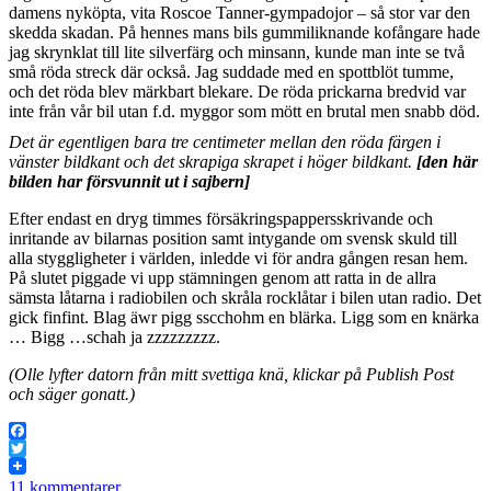
damens nyköpta, vita Roscoe Tanner-gympadojor – så stor var den
skedda skadan. På hennes mans bils gummiliknande kofångare hade
jag skrynklat till lite silverfärg och minsann, kunde man inte se två
små röda streck där också. Jag suddade med en spottblöt tumme,
och det röda blev märkbart blekare. De röda prickarna bredvid var
inte från vår bil utan f.d. myggor som mött en brutal men snabb död.
Det är egentligen bara tre centimeter mellan den röda färgen i
vänster bildkant och det skrapiga skrapet i höger bildkant.
[den här
bilden har försvunnit ut i sajbern]
Efter endast en dryg timmes försäkringspappersskrivande och
inritande av bilarnas position samt intygande om svensk skuld till
alla styggligheter i världen, inledde vi för andra gången resan hem.
På slutet piggade vi upp stämningen genom att ratta in de allra
sämsta låtarna i radiobilen och skråla rocklåtar i bilen utan radio. Det
gick finfint. Blag äwr pigg sscchohm en blärka. Ligg som en knärka
… Bigg …schah ja zzzzzzzzz.
(Olle lyfter datorn från mitt svettiga knä, klickar på Publish Post
och säger gonatt.)
Facebook
Twitter
11 kommentarer