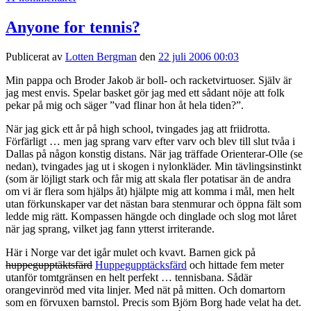
Anyone for tennis?
Publicerat av
Lotten Bergman
den
22 juli 2006 00:03
Min pappa och Broder Jakob är boll- och racketvirtuoser. Själv är
jag mest envis. Spelar basket gör jag med ett sådant nöje att folk
pekar på mig och säger ”vad flinar hon åt hela tiden?”.
När jag gick ett år på high school, tvingades jag att friidrotta.
Förfärligt … men jag sprang varv efter varv och blev till slut tvåa i
Dallas på någon konstig distans. När jag träffade Orienterar-Olle (se
nedan), tvingades jag ut i skogen i nylonkläder. Min tävlingsinstinkt
(som är löjligt stark och får mig att skala fler potatisar än de andra
om vi är flera som hjälps åt) hjälpte mig att komma i mål, men helt
utan förkunskaper var det nästan bara stenmurar och öppna fält som
ledde mig rätt. Kompassen hängde och dinglade och slog mot låret
när jag sprang, vilket jag fann ytterst irriterande.
Här i Norge var det igår mulet och kvavt. Barnen gick på
huppegupptäktsfärd
Huppegupptäcksfärd
och hittade fem meter
utanför tomtgränsen en helt perfekt … tennisbana. Sådär
orangevinröd med vita linjer. Med nät på mitten. Och domartorn
som en förvuxen barnstol. Precis som Björn Borg hade velat ha det.