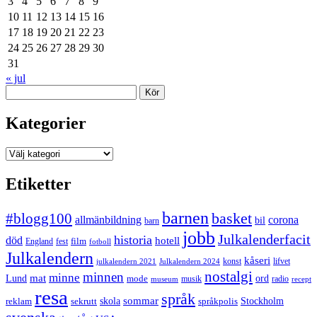
3
4
5
6
7
8
9
10
11
12
13
14
15
16
17
18
19
20
21
22
23
24
25
26
27
28
29
30
31
« jul
Sök
Kategorier
Kategorier
Etiketter
barnen
#blogg100
basket
allmänbildning
corona
bil
barn
jobb
Julkalenderfacit
historia
död
hotell
England
fest
film
fotboll
Julkalendern
kåseri
julkalendern 2021
Julkalendern 2024
konst
lifvet
nostalgi
minnen
minne
mat
Lund
mode
ord
musik
radio
museum
recept
resa
språk
sommar
reklam
sekrutt
skola
språkpolis
Stockholm