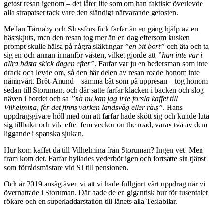
getost resan igenom – det låter lite som om han faktiskt överlevde
alla strapatser tack vare den ständigt närvarande getosten.
Mellan Tärnaby och Slussfors fick farfar än en gång hjälp av en
hästskjuts, men den resan tog mer än en dag eftersom kusken
prompt skulle hälsa på några släktingar
”en bit bort”
och äta och ta
sig en och annan innanför västen, vilket gjorde att
”han inte var i
allra bästa skick dagen efter”
. Farfar var ju en hedersman som inte
drack och levde om, så den här delen av resan roade honom inte
nämnvärt. Bröt-Anund – samma båt som på uppresan – tog honom
sedan till Storuman, och där satte farfar klacken i backen och slog
näven i bordet och sa
”nä nu kan jag inte forsla kaffet till
Vilhelmina, för det finns varken landsväg eller räls”
. Hans
uppdragsgivare höll med om att farfar hade skött sig och kunde luta
sig tillbaka och vila efter fem veckor on the road, varav två av dem
liggande i spanska sjukan.
Hur kom kaffet då till Vilhelmina från Storuman? Ingen vet! Men
fram kom det. Farfar hyllades vederbörligen och fortsatte sin tjänst
som förrådsmästare vid SJ till pensionen.
Och år 2019 ansåg även vi att vi hade fullgjort vårt uppdrag när vi
övernattade i Storuman. Där hade de en gigantisk bur för tusentalet
rökare och en superladdarstation till länets alla Teslabilar.