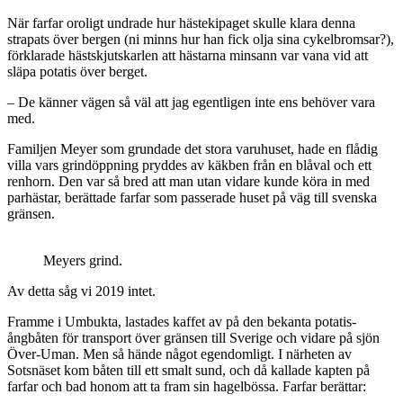
När farfar oroligt undrade hur hästekipaget skulle klara denna
strapats över bergen (ni minns hur han fick olja sina cykelbromsar?),
förklarade hästskjutskarlen att hästarna minsann var vana vid att
släpa potatis över berget.
– De känner vägen så väl att jag egentligen inte ens behöver vara
med.
Familjen Meyer som grundade det stora varuhuset, hade en flådig
villa vars grindöppning pryddes av käkben från en blåval och ett
renhorn. Den var så bred att man utan vidare kunde köra in med
parhästar, berättade farfar som passerade huset på väg till svenska
gränsen.
Meyers grind.
Av detta såg vi 2019 intet.
Framme i Umbukta, lastades kaffet av på den bekanta potatis-
ångbåten för transport över gränsen till Sverige och vidare på sjön
Över-Uman. Men så hände något egendomligt. I närheten av
Sotsnäset kom båten till ett smalt sund, och då kallade kapten på
farfar och bad honom att ta fram sin hagelbössa. Farfar berättar: