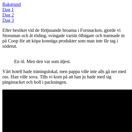
Bakgrund
Dag 1
Dag 2
Dag 3
Efter besöket vid de förtjusande broarna i Forsnacken, gjorde vi
Storuman och åt röding, svingade varsin ölbägare och tramsade in
på Coop för att köpa konstiga produkter som man inte får tag i
söderut.
En öl. Men den var som äljest.
Vårt hotell hade träningslokal, men pappa ville inte alls gå ner med
oss. Han ville sova. Tills vi kom på att han ju hade med sig
pingisracket och boll i packningen.