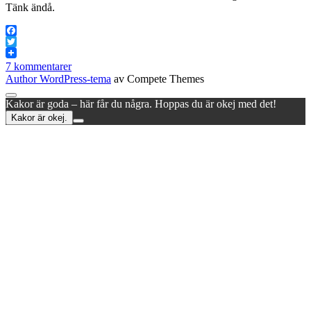
Tänk ändå.
Facebook
Twitter
7 kommentarer
Author WordPress-tema
av Compete Themes
Rulla
Kakor är goda – här får du några. Hoppas du är okej med det!
till
Kakor är okej.
toppen