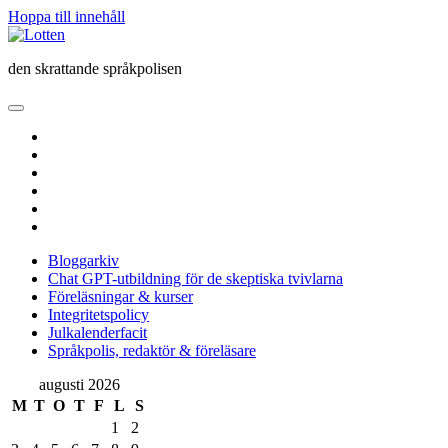
Hoppa till innehåll
Lotten
den skrattande språkpolisen
öppna
primär
twitter
meny
facebook
instagram
linkedin
rss
e-
post
Bloggarkiv
Chat GPT-utbildning för de skeptiska tvivlarna
Föreläsningar & kurser
Integritetspolicy
Julkalenderfacit
Språkpolis, redaktör & föreläsare
Sidopanel
augusti 2026
M
T
O
T
F
L
S
1
2