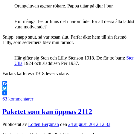
Orangeluvan agerar rökare. Pappa tittar på djur i bur.
Hur många Teslor finns det i närområdet för att dessa åtta ladds
vara motiverade?
Snipp, snapp snut, så var resan slut. Farfar åkte hem till sin fästmö
Lilly, som sedermera blev min farmor.
Här gifter sig Sten och Lilly Stenson 1918. De får tre barn:
Ste
Ulla
1924 och sladdisen Per 1937.
Farfars kafferesa 1918 lever vidare.
Facebook
Twitter
63 kommentarer
Paketet som kan öppnas 2112
Publicerat av
Lotten Bergman
den
24 augusti 2012 12:33