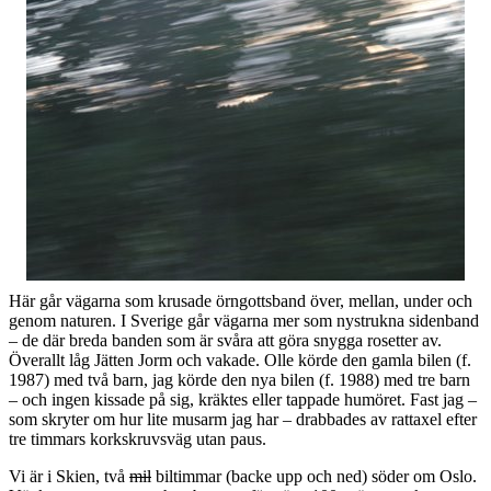
Här går vägarna som krusade örngottsband över, mellan, under och
genom naturen. I Sverige går vägarna mer som nystrukna sidenband
– de där breda banden som är svåra att göra snygga rosetter av.
Överallt låg Jätten Jorm och vakade. Olle körde den gamla bilen (f.
1987) med två barn, jag körde den nya bilen (f. 1988) med tre barn
– och ingen kissade på sig, kräktes eller tappade humöret. Fast jag –
som skryter om hur lite musarm jag har – drabbades av rattaxel efter
tre timmars korkskruvsväg utan paus.
Vi är i Skien, två
mil
biltimmar (backe upp och ned) söder om Oslo.