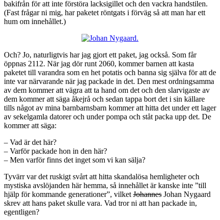
bakifrån för att inte förstöra lacksigillet och den vackra handstilen.
(Fast frågar ni mig, har paketet röntgats i förväg så att man har ett
hum om innehållet.)
Och? Jo, naturligtvis har jag gjort ett paket, jag också. Som får
öppnas 2112. När jag dör runt 2060, kommer barnen att kasta
paketet till varandra som en het potatis och banna sig själva för att de
inte var närvarande när jag packade in det. Den mest ordningsamma
av dem kommer att vägra att ta hand om det och den slarvigaste av
dem kommer att säga åkejrå och sedan tappa bort det i sin källare
tills något av mina barnbarnsbarn kommer att hitta det under ett lager
av sekelgamla datorer och under pompa och ståt packa upp det. De
kommer att säga:
– Vad är det här?
– Varför packade hon in den här?
– Men varför finns det inget som vi kan sälja?
Tyvärr var det ruskigt svårt att hitta skandalösa hemligheter och
mystiska avslöjanden här hemma, så innehållet är kanske inte ”till
hjälp för kommande generationer”, vilket
Johannes
Johan Nygaard
skrev att hans paket skulle vara. Vad tror ni att han packade in,
egentligen?