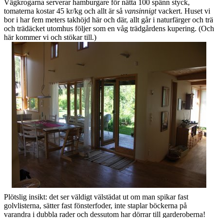
Vägkrogarna serverar hamburgare för nätta 100 spänn styck,
tomaterna kostar 45 kr/kg och allt är så
vansinnigt
vackert. Huset vi
bor i har fem meters takhöjd här och där, allt går i naturfärger och trä
och trädäcket utomhus följer som en våg trädgårdens kupering. (Och
här kommer vi och stökar till.)
Plötslig insikt: det ser väldigt välstädat ut om man spikar fast
golvlisterna, sätter fast fönsterfoder, inte staplar böckerna på
varandra i dubbla rader och dessutom har dörrar till garderoberna!