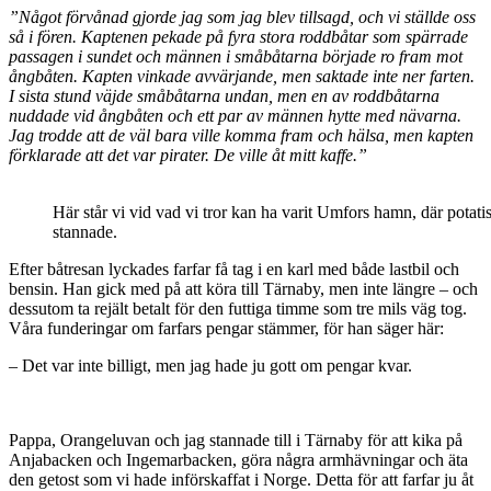
”Något förvånad gjorde jag som jag blev tillsagd, och vi ställde oss
så i fören. Kaptenen pekade på fyra stora roddbåtar som spärrade
passagen i sundet och männen i småbåtarna började ro fram mot
ångbåten. Kapten vinkade avvärjande, men saktade inte ner farten.
I sista stund väjde småbåtarna undan, men en av roddbåtarna
nuddade vid ångbåten och ett par av männen hytte med nävarna.
Jag trodde att de väl bara ville komma fram och hälsa, men kapten
förklarade att det var pirater. De ville åt mitt kaffe.”
Här står vi vid vad vi tror kan ha varit Umfors hamn, där potati
stannade.
Efter båtresan lyckades farfar få tag i en karl med både lastbil och
bensin. Han gick med på att köra till Tärnaby, men inte längre – och
dessutom ta rejält betalt för den futtiga timme som tre mils väg tog.
Våra funderingar om farfars pengar stämmer, för han säger här:
– Det var inte billigt, men jag hade ju gott om pengar kvar.
Pappa, Orangeluvan och jag stannade till i Tärnaby för att kika på
Anjabacken och Ingemarbacken, göra några armhävningar och äta
den getost som vi hade införskaffat i Norge. Detta för att farfar ju åt