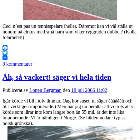
Ceci n’est pas un tennisspelare iheller. Däremot kan vi väl ställa ut
honom på cirkus med små barn som viker ryggraden dubbel? (Kolla
fotarbetet!)
Facebook
Twitter
8 kommentarer
Åh, så vackert! säger vi hela tiden
Publicerat av
Lotten Bergman
den
18 juli 2006 11:02
Igår körde vi bil i tolv timmar. (Jag hör suset, ni säger ååååååh och
blir verkligen imponerade.) Men när jag nu berättar att vi trots att vi
körde som illrar inte kom längre bort än 55 mil, är det inte lika
imponerande. Vi är nämligen i Norge. (Se bilden nedan: typisk
norsk grönska).