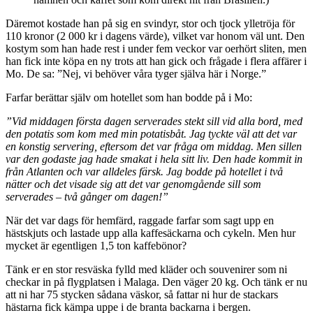
Däremot kostade han på sig en svindyr, stor och tjock ylletröja för
110 kronor (2 000 kr i dagens värde), vilket var honom väl unt. Den
kostym som han hade rest i under fem veckor var oerhört sliten, men
han fick inte köpa en ny trots att han gick och frågade i flera affärer i
Mo. De sa: ”Nej, vi behöver våra tyger själva här i Norge.”
Farfar berättar själv om hotellet som han bodde på i Mo:
”Vid middagen första dagen serverades stekt sill vid alla bord, med
den potatis som kom med min potatisbåt. Jag tyckte väl att det var
en konstig servering, eftersom det var fråga om middag. Men sillen
var den godaste jag hade smakat i hela sitt liv. Den hade kommit in
från Atlanten och var alldeles färsk. Jag bodde på hotellet i två
nätter och det visade sig att det var genomgående sill som
serverades – två gånger om dagen!”
När det var dags för hemfärd, raggade farfar som sagt upp en
hästskjuts och lastade upp alla kaffesäckarna och cykeln. Men hur
mycket är egentligen 1,5 ton kaffebönor?
Tänk er en stor resväska fylld med kläder och souvenirer som ni
checkar in på flygplatsen i Malaga. Den väger 20 kg. Och tänk er nu
att ni har 75 stycken sådana väskor, så fattar ni hur de stackars
hästarna fick kämpa uppe i de branta backarna i bergen.