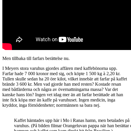
Men tillbaka till farfars berättelse nu.
I Meyers stora varuhus gjordes affären med kaffebönorna upp.
Farfar hade 7 000 kronor med sig, och köpte 1 500 kg à 2,20 kr.
Tullen skulle sedan ha 20 öre kilot, vilket innebär att farfar på kaffet
brände 3 600 kr. Men vad gjorde han med resten? Kostade resan
med båtfärderna och några av övernattningarna massa? Var det
kanske hans lön? Ingen vet idag mer än att farfar berättade att han
inte fick köpa mer än kaffe på varuhuset. Ingen medicin, inga
kryddor, inga förnödenheter; norrmännen sa bara nej.
Kaffet hämtades upp här i Mo i Ranas hamn, men betalades på
varuhus. (På bilden filmar Orangeluvan pappa när han berättar
hamnen och kaffet som kom direkt hit från Brasilien.)