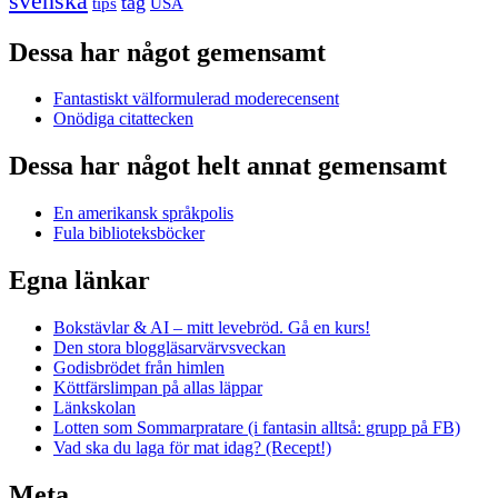
svenska
tåg
USA
tips
Dessa har något gemensamt
Fantastiskt välformulerad moderecensent
Onödiga citattecken
Dessa har något helt annat gemensamt
En amerikansk språkpolis
Fula biblioteksböcker
Egna länkar
Bokstävlar & AI – mitt levebröd. Gå en kurs!
Den stora bloggläsarvärvsveckan
Godisbrödet från himlen
Köttfärslimpan på allas läppar
Länkskolan
Lotten som Sommarpratare (i fantasin alltså: grupp på FB)
Vad ska du laga för mat idag? (Recept!)
Meta