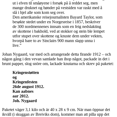
ut i elven til småøyene i forsøk på å reddet seg, men
mange druknet og bønder på vestsiden var raskt med å
slå i hjel alle som kom seg over.
Den amerikanske reisejournalisten Bayard Taylor, som
besøkte stedet under en Norgesreise i 1857, beskriver
de 300 nordmennenes innsats som en feig nedslakting
av skottene i bakhold, ved at stokker og stein ble lempet
utfor stupet over skottene og knuste dem under vekten,
hvorpå bare to av Sinclairs 900 mann slapp unna i
live.”
Johan Nygaard, var med och arrangerade detta firande 1912 – och
någon gång i den vevan samlade han ihop något, packade in det i
brunt papper, slog snöre om, lackade knutarna och skrev på paketet:
Kringenstøtten
og
Kringenfesten
26de august 1912.
Kan aabnes
aar 2012.
Joh. Nygaard
Paketet väger 3,1 kilo och är 40 x 28 x 9 cm. När man öppnar det
ikväll (i skuggan av Breiviks dom), kommer man att pilla upp det