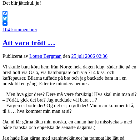
Det blir jättekul, ju!
Facebook
Twitter
104 kommentarer
Att vara trött …
Publicerat av
Lotten Bergman
den
25 juli 2006 02:36
Vi skulle bara köra hem från Norge hela dagen idag, sådär lite på en
bred höft via Oslo, via hamburgare och via 714 kiss- och
kaffepauser. Bilarna tuffade på bra och jag backade bara in i en
norsk bil en gång. Efter tre minuters hemresa.
– Men hva gjør dere? Dere må være forsiktig! Hva skal min man si?
– Förlåt, gick det bra? Jag nuddade väl bara …?
– Fargen er borte der! Og det er jo rødt der! Min man kommer til å,
til å … hva kommer min man at si?
(Ja, ni får gärna rätta min norska, en annan har ju misslyckats med
både franska och engelska de senaste dagarna.)
Jag hade lika gärna med graningekängor ha trampat lite lätt på