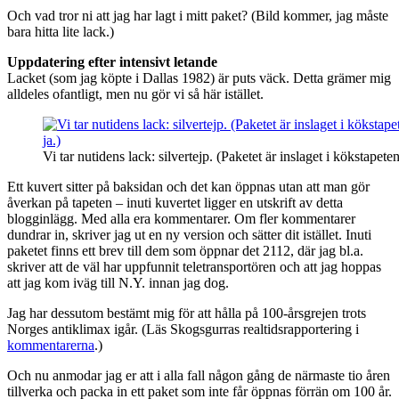
Och vad tror ni att jag har lagt i mitt paket? (Bild kommer, jag måste
bara hitta lite lack.)
Uppdatering efter intensivt letande
Lacket (som jag köpte i Dallas 1982) är puts väck. Detta grämer mig
alldeles ofantligt, men nu gör vi så här istället.
Vi tar nutidens lack: silvertejp. (Paketet är inslaget i kökstapeten
Ett kuvert sitter på baksidan och det kan öppnas utan att man gör
åverkan på tapeten – inuti kuvertet ligger en utskrift av detta
blogginlägg. Med alla era kommentarer. Om fler kommentarer
dundrar in, skriver jag ut en ny version och sätter dit istället. Inuti
paketet finns ett brev till dem som öppnar det 2112, där jag bl.a.
skriver att de väl har uppfunnit teletransportören och att jag hoppas
att jag kom iväg till N.Y. innan jag dog.
Jag har dessutom bestämt mig för att hålla på 100-årsgrejen trots
Norges antiklimax igår. (Läs Skogsgurras realtidsrapportering i
kommentarerna
.)
Och nu anmodar jag er att i alla fall någon gång de närmaste tio åren
tillverka och packa in ett paket som inte får öppnas förrän om 100 år.