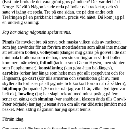
(Fast inte brukade det vara grönt grus på mitten? Det var det här i
Norge. Nåväl.) Någon letade reda på bollar och racketar, och så
satte vi igång att spela. Tre på ena sidan, tre på den andra och
Treåringen på en parkbänk i mitten, precis vid nätet. Då kom jag på
en underlig sanning:
Jag har aldrig någonsin spelat tennis.
Pingis
(är mycket bra på serva och maska vilken sida av racketen
som jag använder för att förvirra motståndaren som alltså inte mäktar
att returnera bollen),
volleyboll
(slänger mig gärna på golvet i de där
minimala brallorna som de har, men stukar fingrarna så fort bollen
kommer i närheten),
fotboll
(tacklar som Glenn Hysén, men skjuter
som Papphammar),
konståkning
(kan göra åttan baklänges),
aerobics
(orkar hur länge som helst men gör allt spegelvänt och för
långsamt),
go-cart
(kör tills armarna och svanskotan går av, men
skyller alla förluster på att jag inte fick körkort förrän i 25-årsåldern),
höjdhopp
(hoppade 1,30 meter när jag var 11 år, vilket tydligen var
helt ok),
bowling
(jag har slagit rekord med minst poäng på fem
serier en gång) och
simning
(var snabbast i klassen ända tills Crawl-
Peter började) har jag ju testat även om allt var dödstrist jämfört med
basket. Men aldrig någonsin har jag spelat tennis.
Förrän idag.
Om man tar i för kung och fosterland och stönar som Connors,