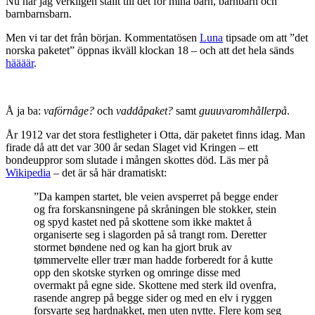
Nu har jag verkligen ställt till det för mina barn, barnbarn och
barnbarnsbarn.
Men vi tar det från början. Kommentatösen
Luna
tipsade om att ”det
norska paketet” öppnas ikväll klockan 18 – och att det hela sänds
häääär
.
Å ja ba:
vaförnåge?
och
vaddåpaket?
samt
guuuvaromhållerpå
.
År 1912 var det stora festligheter i Otta, där paketet finns idag. Man
firade då att det var 300 år sedan Slaget vid Kringen – ett
bondeuppror som slutade i mången skottes död. Läs mer på
Wikipedia
– det är så här dramatiskt:
”Da kampen startet, ble veien avsperret på begge ender
og fra forskansningene på skråningen ble stokker, stein
og spyd kastet ned på skottene som ikke maktet å
organiserte seg i slagorden på så trangt rom. Deretter
stormet bøndene ned og kan ha gjort bruk av
tømmervelte eller trær man hadde forberedt for å kutte
opp den skotske styrken og omringe disse med
overmakt på egne side. Skottene med sterk ild ovenfra,
rasende angrep på begge sider og med en elv i ryggen
forsvarte seg hardnakket, men uten nytte. Flere kom seg