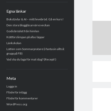
Egna länkar
Bokstävlar & AI – mitt levebröd. Gå en kurs!
Den stora bloggläsarvärvsveckan
Godisbrödet från himlen
Köttfärslimpan på allas läppar
Länkskolan
Lotten som Sommarpratare (i fantasin alltså:
grupp på FB)
Vad ska du laga för mat idag? (Recept!)
Meta
Logga in
Flöde för inlägg
Flöde för kommentarer
WordPress.org