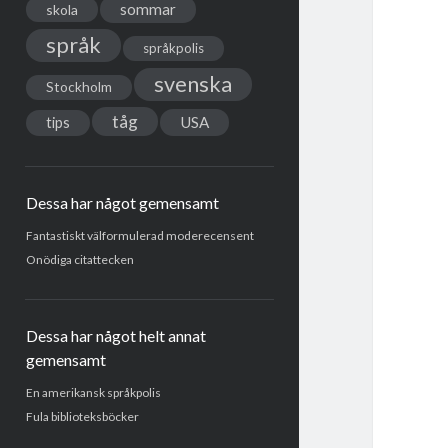
sommar
skola
språk
språkpolis
svenska
Stockholm
tåg
USA
tips
Dessa har något gemensamt
Fantastiskt välformulerad moderecensent
Onödiga citattecken
Dessa har något helt annat
gemensamt
En amerikansk språkpolis
Fula biblioteksböcker