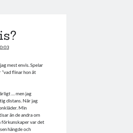
is?
00:03
jag mest envis. Spelar
 ”vad flinar hon åt
färligt … men jag
tig distans. När jag
lonkläder. Min
atisar än de andra om
an förkunskaper var det
ssen hängde och