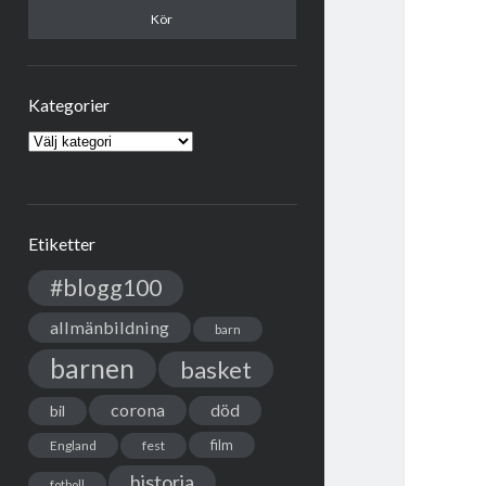
Kategorier
Kategorier
Etiketter
#blogg100
allmänbildning
barn
barnen
basket
corona
död
bil
film
England
fest
historia
fotboll