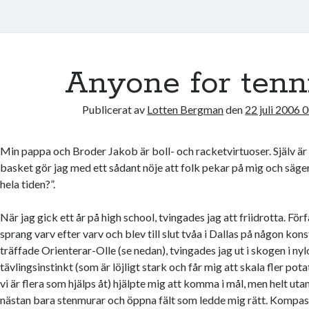
Anyone for tenn
Publicerat av
Lotten Bergman
den
22 juli 2006 
Min pappa och Broder Jakob är boll- och racketvirtuoser. Själv är 
basket gör jag med ett sådant nöje att folk pekar på mig och säger
hela tiden?”.
När jag gick ett år på high school, tvingades jag att friidrotta. För
sprang varv efter varv och blev till slut tvåa i Dallas på någon kons
träffade Orienterar-Olle (se nedan), tvingades jag ut i skogen i ny
tävlingsinstinkt (som är löjligt stark och får mig att skala fler pot
vi är flera som hjälps åt) hjälpte mig att komma i mål, men helt ut
nästan bara stenmurar och öppna fält som ledde mig rätt. Kompa