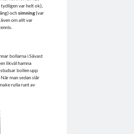
tydligen var helt ok),
gång) och
simning
(var
 även om allt var
ennis.
nar bollarna i Sävast
gen likväl hamna
h studsar bollen upp
. När man sedan slår
 make rulla runt av