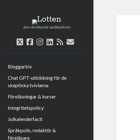
Lotten
den skrattande språkpolisen
twitter
facebook
instagram
linkedin
rss
e-
post
Bloggarkiv
Chat GPT-utbildning för de
skeptiska tvivlarna
Föreläsningar & kurser
Integritetspolicy
Julkalenderfacit
Språkpolis, redaktör &
föreläsare