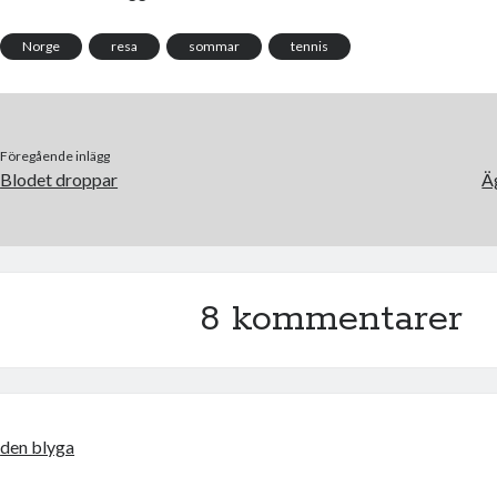
o
e
o
r
k
Norge
resa
sommar
tennis
Föregående inlägg
Blodet droppar
Ä
8 kommentarer
den blyga