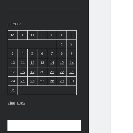
Sidopanel
juli 2006
M
T
O
T
F
L
S
1
2
3
4
5
6
7
8
9
10
11
12
13
14
15
16
17
18
19
20
21
22
23
24
25
26
27
28
29
30
31
« jun
aug »
Sök