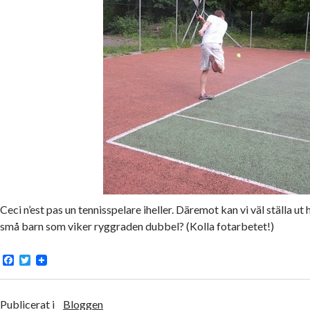
Ceci n’est pas un tennisspelare iheller. Däremot kan vi väl ställa 
små barn som viker ryggraden dubbel? (Kolla fotarbetet!)
F
T
a
w
c
i
e
t
b
t
Publicerat i
Bloggen