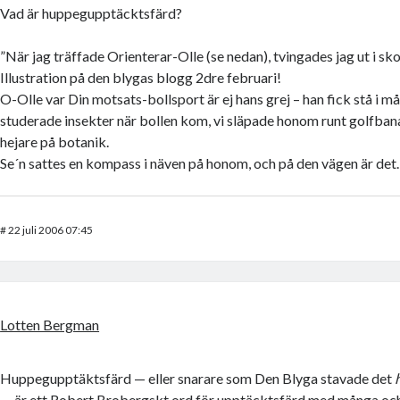
Vad är huppegupptäcktsfärd?
”När jag träffade Orienterar-Olle (se nedan), tvingades jag ut i sko
Illustration på den blygas blogg 2dre februari!
O-Olle var Din motsats-bollsport är ej hans grej – han fick stå i må
studerade insekter när bollen kom, vi släpade honom runt golfban
hejare på botanik.
Se´n sattes en kompass i näven på honom, och på den vägen är de
#
22 juli 2006 07:45
Lotten Bergman
Huppegupptäktsfärd — eller snarare som Den Blyga stavade det
— är ett Robert Brobergskt ord för upptäcktsfärd med många oc