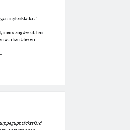
gen i nylonkläder. ”
l, men slängdes ut, han
an och han blev en
t…
huppegupptäcktsfärd
h mycket stök och