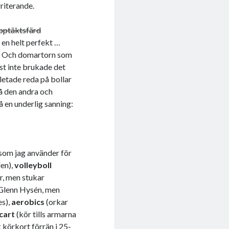
rriterande.
pptäktsfärd
en helt perfekt …
en. Och domartorn som
st inte brukade det
letade reda på bollar
på den andra och
å en underlig sanning:
 som jag använder för
len),
volleyboll
r, men stukar
Glenn Hysén, men
es),
aerobics
(orkar
cart
(kör tills armarna
k körkort förrän i 25-