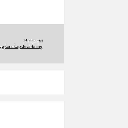
Nästa inlägg
ggkunskapskränkning