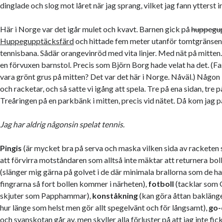
dinglade och slog mot låret när jag sprang, vilket jag fann ytterst i
Här i Norge var det igår mulet och kvavt. Barnen gick på
huppegu
Huppegupptäcksfärd
och hittade fem meter utanför tomtgränsen 
tennisbana. Sådär orangevinröd med vita linjer. Med nät på mitt
en förvuxen barnstol. Precis som Björn Borg hade velat ha det. (Fa
vara grönt grus på mitten? Det var det här i Norge. Nåväl.) Någon 
och racketar, och så satte vi igång att spela. Tre på ena sidan, tre 
Treåringen på en parkbänk i mitten, precis vid nätet. Då kom jag p
Jag har aldrig någonsin spelat tennis.
Pingis
(är mycket bra på serva och maska vilken sida av racketen
att förvirra motståndaren som alltså inte mäktar att returnera bol
(slänger mig gärna på golvet i de där minimala brallorna som de ha
fingrarna så fort bollen kommer i närheten),
fotboll
(tacklar som 
skjuter som Papphammar),
konståkning
(kan göra åttan bakläng
hur länge som helst men gör allt spegelvänt och för långsamt),
go-
och svanskotan går av, men skyller alla förluster på att jag inte fic