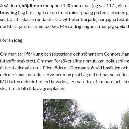
årsåldern),
höjdhopp
(hoppade 1,30 meter när jag var 11 år, vilket 
bowling
(jag har slagit rekord med minst poäng på fem serier en 
snabbast i klassen ända tills Crawl-Peter började) har jag ju testat
dödstrist jämfört med basket. Men aldrig någonsin har jag spelat t
Förrän idag.
Om man tar i för kung och fosterland och stönar som Connors, ham
(utanför staketet). Om man försöker sikta norrut, kan bolluschlin
österut eller västerut. Eller söderut. Om man står vid baslinjen oc
och ner innan man ska serva, ser man proffsig ut i ett par sekunder
hål i luften och får bollen i huvudet, ser man strax fem barn och en
skratt och bli röda av grusplanen.