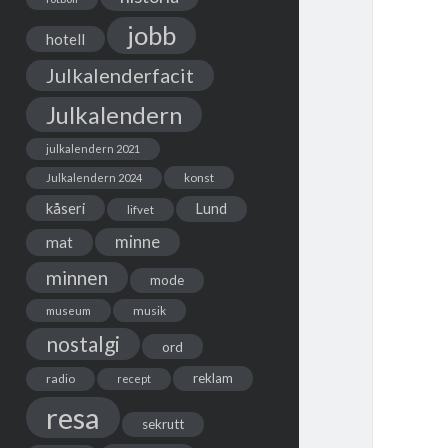
jobb
hotell
Julkalenderfacit
Julkalendern
julkalendern 2021
Julkalendern 2024
konst
kåseri
Lund
lifvet
minne
mat
minnen
mode
musik
museum
nostalgi
ord
reklam
radio
recept
resa
sekrutt