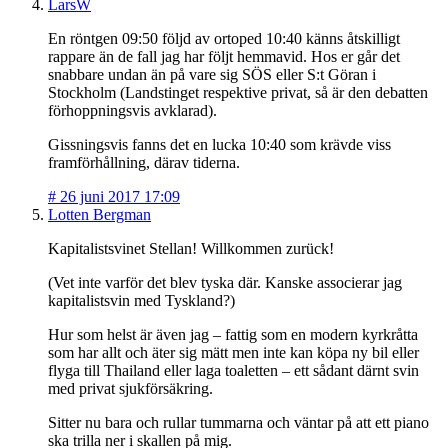
LarsW
En röntgen 09:50 följd av ortoped 10:40 känns åtskilligt
rappare än de fall jag har följt hemmavid. Hos er går det
snabbare undan än på vare sig SÖS eller S:t Göran i
Stockholm (Landstinget respektive privat, så är den debatten
förhoppningsvis avklarad).
Gissningsvis fanns det en lucka 10:40 som krävde viss
framförhållning, därav tiderna.
#
26 juni 2017 17:09
Lotten Bergman
Kapitalistsvinet Stellan! Willkommen zurück!
(Vet inte varför det blev tyska där. Kanske associerar jag
kapitalistsvin med Tyskland?)
Hur som helst är även jag – fattig som en modern kyrkråtta
som har allt och äter sig mätt men inte kan köpa ny bil eller
flyga till Thailand eller laga toaletten – ett sådant därnt svin
med privat sjukförsäkring.
Sitter nu bara och rullar tummarna och väntar på att ett piano
ska trilla ner i skallen på mig.