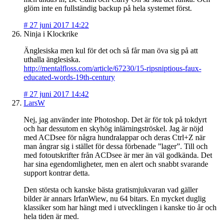
glöm inte en fullständig backup på hela systemet först.
#
27 juni 2017 14:22
Ninja i Klockrike
Änglesiska men kul för det och så får man öva sig på att
uthalla änglesiska.
http://mentalfloss.com/article/67230/15-ripsniptious-faux-
educated-words-19th-century
#
27 juni 2017 14:42
LarsW
Nej, jag använder inte Photoshop. Det är för tok på tokdyrt
och har dessutom en skyhög inlärningströskel. Jag är nöjd
med ACDsee för några hundralappar och deras Ctrl+Z när
man ångrar sig i stället för dessa förbenade ”lager”. Till och
med fotoutskrifter från ACDsee är mer än väl godkända. Det
har sina egendomligheter, men en alert och snabbt svarande
support kontrar detta.
Den största och kanske bästa gratismjukvaran vad gäller
bilder är annars IrfanWiew, nu 64 bitars. En mycket duglig
klassiker som har hängt med i utvecklingen i kanske tio år och
hela tiden är med.