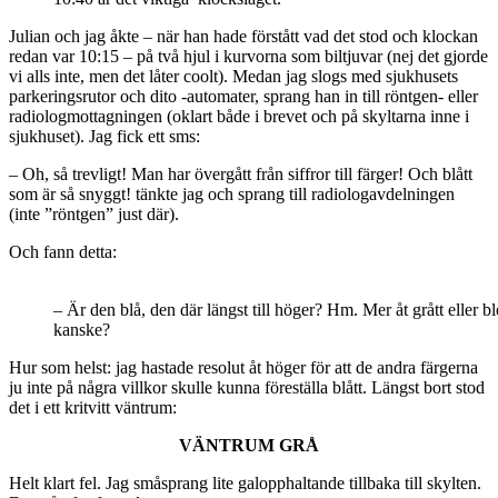
Julian och jag åkte – när han hade förstått vad det stod och klockan
redan var 10:15 – på två hjul i kurvorna som biltjuvar (nej det gjorde
vi alls inte, men det låter coolt). Medan jag slogs med sjukhusets
parkeringsrutor och dito -automater, sprang han in till röntgen- eller
radiologmottagningen (oklart både i brevet och på skyltarna inne i
sjukhuset). Jag fick ett sms:
– Oh, så trevligt! Man har övergått från siffror till färger! Och blått
som är så snyggt! tänkte jag och sprang till radiologavdelningen
(inte ”röntgen” just där).
Och fann detta:
– Är den blå, den där längst till höger? Hm. Mer åt grått eller b
kanske?
Hur som helst: jag hastade resolut åt höger för att de andra färgerna
ju inte på några villkor skulle kunna föreställa blått. Längst bort stod
det i ett kritvitt väntrum:
VÄNTRUM GRÅ
Helt klart fel. Jag småsprang lite galopphaltande tillbaka till skylten.