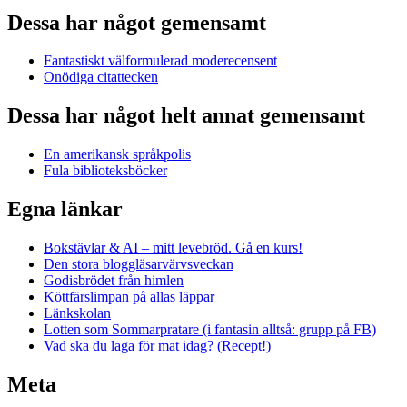
Dessa har något gemensamt
Fantastiskt välformulerad moderecensent
Onödiga citattecken
Dessa har något helt annat gemensamt
En amerikansk språkpolis
Fula biblioteksböcker
Egna länkar
Bokstävlar & AI – mitt levebröd. Gå en kurs!
Den stora bloggläsarvärvsveckan
Godisbrödet från himlen
Köttfärslimpan på allas läppar
Länkskolan
Lotten som Sommarpratare (i fantasin alltså: grupp på FB)
Vad ska du laga för mat idag? (Recept!)
Meta