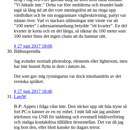
”Vi hittade inte.” Detta var före mobilerna och irrandet hade
tagit så lång tid att det vore meningslöst att nu ringa upp
värdfolket och be om noggrannare vägbeskrivning; partyt var
nästan över. Vad vi stackars utlänningar inte visste var att
”100 meter” i adressammanhang betydde ”ett kvarter”. En del
kvarter är korta och en del långa, så räknar du 100 meter som
100 meter finns det ingen chans att du hamnar rätt.
#
27 juni 2017 18:06
Båthuspernilla
Jag avänder normalt photoshop, elements eller lightroom, men
har inte hunnit flytta in dem i datorn än.
Det som gav mig rysningarna var dock misshandeln av det
svenska språket.
#
27 juni 2017 18:46
LarsW
B-P: Appen i fråga vilar inte. Den sticker upp sitt fula tryne så
fort PC:n känner av en ny enhet. I mitt fall när jag ansluter
telefonen via USB för laddning och eventuell bildöverföring
och otaliga kontaktlösa tillfällen dessemellan. Det var då jag
tog bort den, efter blott kanske tio dagars terror.