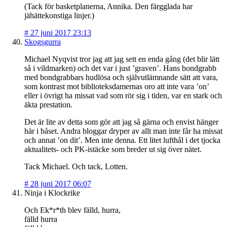
(Tack för basketplanerna, Annika. Den färgglada har
jähättekonstiga linjer.)
#
27 juni 2017 23:13
Skogsgurra
Michael Nyqvist tror jag att jag sett en enda gång (det blir lätt
så i vildmarken) och det var i just ’graven’. Hans bondgrabb
med bondgrabbars hudlösa och självutlämnande sätt att vara,
som kontrast mot biblioteksdamernas oro att inte vara ’on’
eller i övrigt ha missat vad som rör sig i tiden, var en stark och
äkta prestation.
Det är lite av detta som gör att jag så gärna och envist hänger
här i båset. Andra bloggar dryper av allt man inte får ha missat
och annat ’on dit’. Men inte denna. Ett litet lufthål i det tjocka
aktualitets- och PK-istäcke som breder ut sig över nätet.
Tack Michael. Och tack, Lotten.
#
28 juni 2017 06:07
Ninja i Klockrike
Och Ek*r*th blev fälld, hurra,
fälld hurra