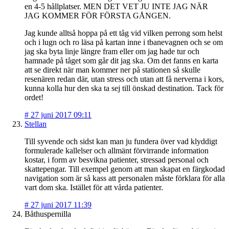
en 4-5 hållplatser. MEN DET VET JU INTE JAG NÄR
JAG KOMMER FÖR FÖRSTA GÅNGEN.
Jag kunde alltså hoppa på ett tåg vid vilken perrong som helst
och i lugn och ro läsa på kartan inne i tbanevagnen och se om
jag ska byta linje längre fram eller om jag hade tur och
hamnade på tåget som går dit jag ska. Om det fanns en karta
att se direkt när man kommer ner på stationen så skulle
resenären redan där, utan stress och utan att få nerverna i kors,
kunna kolla hur den ska ta sej till önskad destination. Tack för
ordet!
#
27 juni 2017 09:11
Stellan
Till syvende och sidst kan man ju fundera över vad klyddigt
formulerade kallelser och allmänt förvirrande information
kostar, i form av besvikna patienter, stressad personal och
skattepengar. Till exempel genom att man skapat en färgkodad
navigation som är så kass att personalen måste förklara för alla
vart dom ska. Istället för att vårda patienter.
#
27 juni 2017 11:39
Båthuspernilla