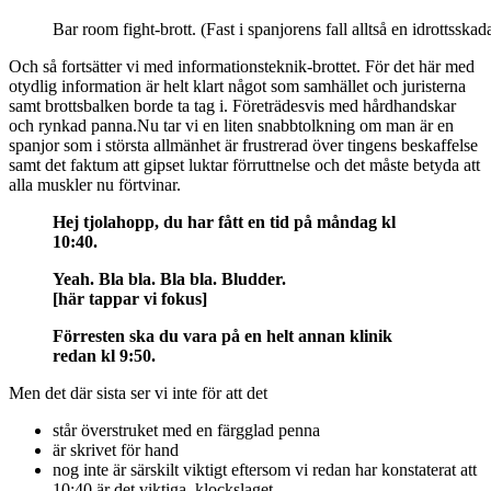
Bar room fight-brott. (Fast i spanjorens fall alltså en idrottsskad
Och så fortsätter vi med informationsteknik-brottet. För det här med
otydlig information är helt klart något som samhället och juristerna
samt brottsbalken borde ta tag i. Företrädesvis med hårdhandskar
och rynkad panna.
Nu tar vi en liten snabbtolkning om man är en
spanjor som i största allmänhet är frustrerad över tingens beskaffelse
samt det faktum att gipset luktar förruttnelse och det måste betyda att
alla muskler nu förtvinar.
Hej tjolahopp, du har fått en tid på måndag kl
10:40.
Yeah. Bla bla. Bla bla. Bludder.
[här tappar vi fokus]
Förresten ska du vara på en helt annan klinik
redan kl 9:50.
Men det där sista ser vi inte för att det
står överstruket med en färgglad penna
är skrivet för hand
nog inte är särskilt viktigt eftersom vi redan har konstaterat att
10:40 är det viktiga klockslaget.