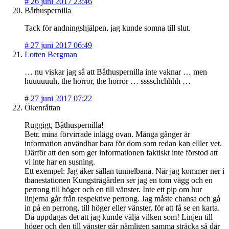
#
26 juni 2017 23:46
Båthuspernilla
Tack för andningshjälpen, jag kunde somna till slut.
#
27 juni 2017 06:49
Lotten Bergman
… nu viskar jag så att Båthuspernilla inte vaknar … men
huuuuuuh, the horror, the horror … sssschchhhh …
#
27 juni 2017 07:22
Ökenråttan
Ruggigt, Båthuspernilla!
Betr. mina förvirrade inlägg ovan. Många gånger är
information användbar bara för dom som redan kan elller vet.
Därför att den som ger informationen faktiskt inte förstod att
vi inte har en susning.
Ett exempel: Jag åker sällan tunnelbana. När jag kommer ner i
tbanestationen Kungsträgården ser jag en tom vägg och en
perrong till höger och en till vänster. Inte ett pip om hur
linjerna går från respektive perrong. Jag måste chansa och gå
in på en perrong, till höger eller vänster, för att få se en karta.
Då uppdagas det att jag kunde välja vilken som! Linjen till
höger och den till vänster går nämligen samma sträcka så där