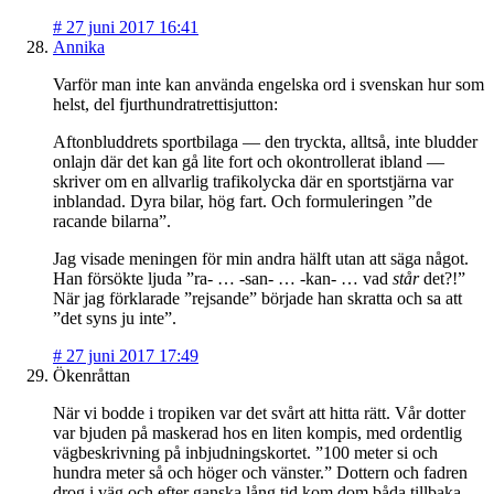
#
27 juni 2017 16:41
Annika
Varför man inte kan använda engelska ord i svenskan hur som
helst, del fjurthundratrettisjutton:
Aftonbluddrets sportbilaga — den tryckta, alltså, inte bludder
onlajn där det kan gå lite fort och okontrollerat ibland —
skriver om en allvarlig trafikolycka där en sportstjärna var
inblandad. Dyra bilar, hög fart. Och formuleringen ”de
racande bilarna”.
Jag visade meningen för min andra hälft utan att säga något.
Han försökte ljuda ”ra- … -san- … -kan- … vad
står
det?!”
När jag förklarade ”rejsande” började han skratta och sa att
”det syns ju inte”.
#
27 juni 2017 17:49
Ökenråttan
När vi bodde i tropiken var det svårt att hitta rätt. Vår dotter
var bjuden på maskerad hos en liten kompis, med ordentlig
vägbeskrivning på inbjudningskortet. ”100 meter si och
hundra meter så och höger och vänster.” Dottern och fadren
drog i väg och efter ganska lång tid kom dom båda tillbaka.