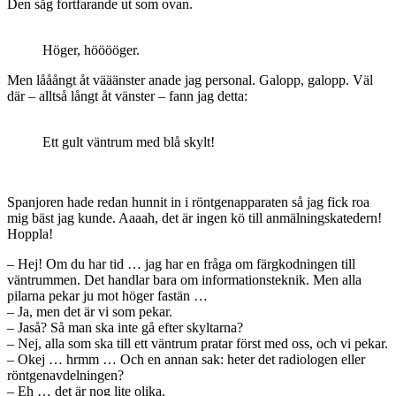
Den såg fortfarande ut som ovan.
Höger, hööööger.
Men lååångt åt vääänster anade jag personal. Galopp, galopp. Väl
där – alltså långt åt vänster – fann jag detta:
Ett gult väntrum med blå skylt!
Spanjoren hade redan hunnit in i röntgenapparaten så jag fick roa
mig bäst jag kunde. Aaaah, det är ingen kö till anmälningskatedern!
Hoppla!
– Hej! Om du har tid … jag har en fråga om färgkodningen till
väntrummen. Det handlar bara om informationsteknik. Men alla
pilarna pekar ju mot höger fastän …
– Ja, men det är vi som pekar.
– Jaså? Så man ska inte gå efter skyltarna?
– Nej, alla som ska till ett väntrum pratar först med oss, och vi pekar.
– Okej … hrmm … Och en annan sak: heter det radiologen eller
röntgenavdelningen?
– Eh … det är nog lite olika.