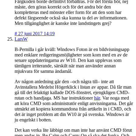
Färgkoden borde definitivt förbättras. För det första bör, nej
måste, den göras korrekt och för det andra bör den
kompletteras med mönster eller form för att den som har
defekt färgseende också ska kunna ta del av informationen.
Men tillgänglighet är kanske inte landstingets grej?
#
27 juni 2017 14:19
LarsW
B-Pernilla i går kväll: Windows Foton är en bildvisningsapp
med enklare redigeringsmöjligheter som kom med en av de
senare uppdateringarna av W10. Den kan upplevas som
tämligen irriterande, särskilt när man använder annan
mjukvara för samma ändamål.
Av någon anledning går den –och några till– inte att
Avinstallera Medelst Högerklick i listan av appar. Då får man
gå till det felaktigt kallade DOS-fönstret, ejengkligen CMD-
rutan och handjaga. MS har instruktioner
här
. Var noga med
att köra CMD som administratör enligt anvisningarna. Det går
utmärkt att kopiera kommandona från artikeln in i CMD, och
det är inget problem att din W10 är på svenska. Windows är
ju engelskt i botten.
Det kan verka lite läbbigt om man inte har använt CMD förut
men andas in, Be Calm och Carry On så ska det funka. Och