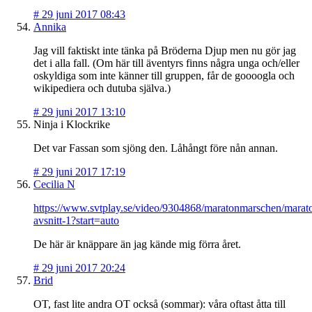
#
29 juni 2017 08:43
Annika
Jag vill faktiskt inte tänka på Bröderna Djup men nu gör jag
det i alla fall. (Om här till äventyrs finns några unga och/eller
oskyldiga som inte känner till gruppen, får de goooogla och
wikipediera och dutuba själva.)
#
29 juni 2017 13:10
Ninja i Klockrike
Det var Fassan som sjöng den. Låhångt före nån annan.
#
29 juni 2017 17:19
Cecilia N
https://www.svtplay.se/video/9304868/maratonmarschen/mara
avsnitt-1?start=auto
De här är knäppare än jag kände mig förra året.
#
29 juni 2017 20:24
Brid
OT, fast lite andra OT också (sommar): våra oftast åtta till