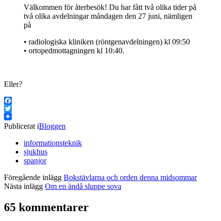
Välkommen för återbesök! Du har fått två olika tider på
två olika avdelningar måndagen den 27 juni, nämligen
på
• radiologiska kliniken (röntgenavdelningen) kl 09:50
• ortopedmottagningen kl 10:40.
Eller?
Facebook
Twitter
Publicerat i
Bloggen
informationsteknik
sjukhus
spanjor
Föregående inlägg
Bokstävlarna och orden denna midsommar
Nästa inlägg
Om en ändå sluppe sova
65 kommentarer