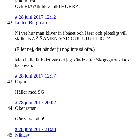
fälld hurra
Och Ek*r*th blev fälld HURRA!
#
28 juni 2017 12:12
Lotten Bergman
Ni vet hur man kliver in i båset och läser och plötsligt vill
skrika NÄÄÄÄMEN VAD GUUUUULLIGT?
(Eller nej, det händer ju nog inte så ofta.)
Men i alla fall: det var det jag kände efter Skogsgurras tack
här ovan.
#
28 juni 2017 12:17
Örjan
Håller med SG.
#
28 juni 2017 20:02
Ökenråttan
Gör vi väl alla!
#
28 juni 2017 21:28
Niklas•