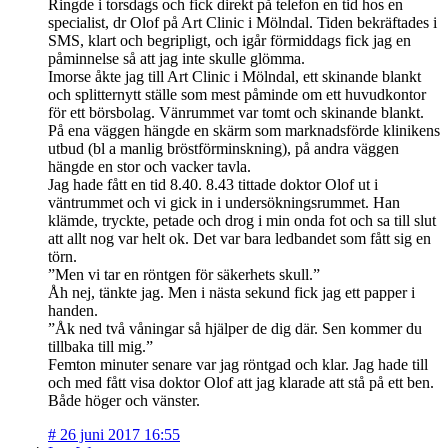
Ringde i torsdags och fick direkt på telefon en tid hos en
specialist, dr Olof på Art Clinic i Mölndal. Tiden bekräftades i
SMS, klart och begripligt, och igår förmiddags fick jag en
påminnelse så att jag inte skulle glömma.
Imorse åkte jag till Art Clinic i Mölndal, ett skinande blankt
och splitternytt ställe som mest påminde om ett huvudkontor
för ett börsbolag. Vänrummet var tomt och skinande blankt.
På ena väggen hängde en skärm som marknadsförde klinikens
utbud (bl a manlig bröstförminskning), på andra väggen
hängde en stor och vacker tavla.
Jag hade fått en tid 8.40. 8.43 tittade doktor Olof ut i
väntrummet och vi gick in i undersökningsrummet. Han
klämde, tryckte, petade och drog i min onda fot och sa till slut
att allt nog var helt ok. Det var bara ledbandet som fått sig en
törn.
”Men vi tar en röntgen för säkerhets skull.”
Åh nej, tänkte jag. Men i nästa sekund fick jag ett papper i
handen.
”Åk ned två våningar så hjälper de dig där. Sen kommer du
tillbaka till mig.”
Femton minuter senare var jag röntgad och klar. Jag hade till
och med fått visa doktor Olof att jag klarade att stå på ett ben.
Både höger och vänster.
#
26 juni 2017 16:55