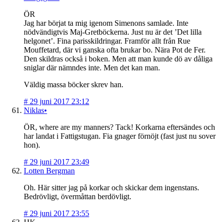
ÖR
Jag har börjat ta mig igenom Simenons samlade. Inte
nödvändigtvis Maj-Gretböckerna. Just nu är det ’Det lilla
helgonet’. Fina parisskildringar. Framför allt från Rue
Mouffetard, där vi ganska ofta brukar bo. Nära Pot de Fer.
Den skildras också i boken. Men att man kunde dö av dåliga
sniglar där nämndes inte. Men det kan man.
Väldig massa böcker skrev han.
#
29 juni 2017 23:12
Niklas•
ÖR, where are my manners? Tack! Korkarna eftersändes och
har landat i Fattigstugan. Fia gnager förnöjt (fast just nu sover
hon).
#
29 juni 2017 23:49
Lotten Bergman
Oh. Här sitter jag på korkar och skickar dem ingenstans.
Bedrövligt, övermåttan berdövligt.
#
29 juni 2017 23:55