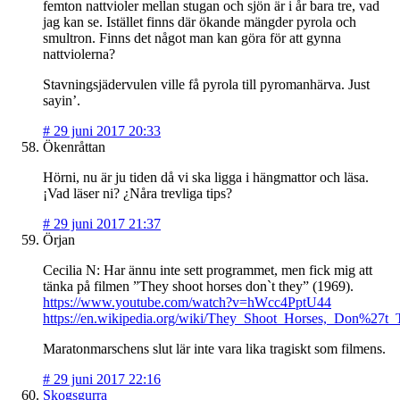
femton nattvioler mellan stugan och sjön är i år bara tre, vad
jag kan se. Istället finns där ökande mängder pyrola och
smultron. Finns det något man kan göra för att gynna
nattviolerna?
Stavningsjädervulen ville få pyrola till pyromanhärva. Just
sayin’.
#
29 juni 2017 20:33
Ökenråttan
Hörni, nu är ju tiden då vi ska ligga i hängmattor och läsa.
¡Vad läser ni? ¿Nåra trevliga tips?
#
29 juni 2017 21:37
Örjan
Cecilia N: Har ännu inte sett programmet, men fick mig att
tänka på filmen ”They shoot horses don`t they” (1969).
https://www.youtube.com/watch?v=hWcc4PptU44
https://en.wikipedia.org/wiki/They_Shoot_Horses,_Don%27t
Maratonmarschens slut lär inte vara lika tragiskt som filmens.
#
29 juni 2017 22:16
Skogsgurra