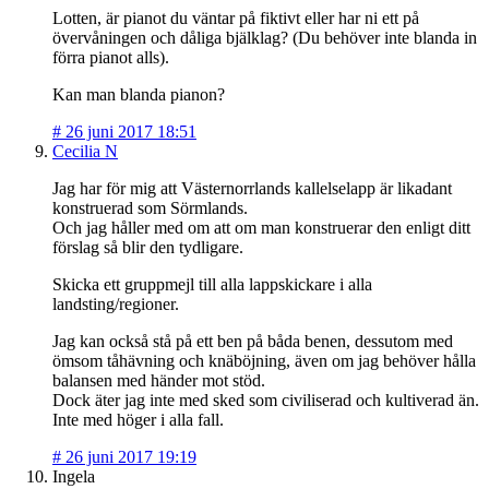
Lotten, är pianot du väntar på fiktivt eller har ni ett på
övervåningen och dåliga bjälklag? (Du behöver inte blanda in
förra pianot alls).
Kan man blanda pianon?
#
26 juni 2017 18:51
Cecilia N
Jag har för mig att Västernorrlands kallelselapp är likadant
konstruerad som Sörmlands.
Och jag håller med om att om man konstruerar den enligt ditt
förslag så blir den tydligare.
Skicka ett gruppmejl till alla lappskickare i alla
landsting/regioner.
Jag kan också stå på ett ben på båda benen, dessutom med
ömsom tåhävning och knäböjning, även om jag behöver hålla
balansen med händer mot stöd.
Dock äter jag inte med sked som civiliserad och kultiverad än.
Inte med höger i alla fall.
#
26 juni 2017 19:19
Ingela