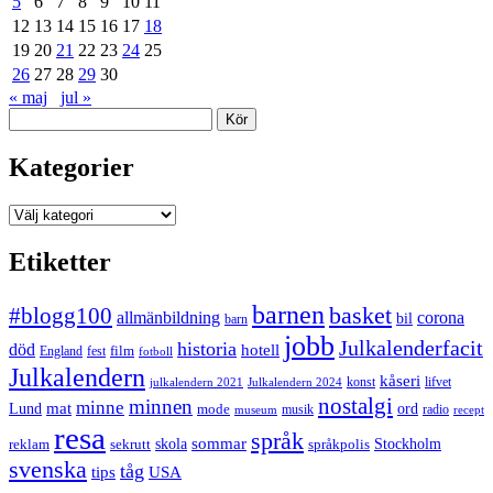
5
6
7
8
9
10
11
12
13
14
15
16
17
18
19
20
21
22
23
24
25
26
27
28
29
30
« maj
jul »
Sök
Kategorier
Kategorier
Etiketter
barnen
#blogg100
basket
allmänbildning
corona
bil
barn
jobb
Julkalenderfacit
historia
död
hotell
England
fest
film
fotboll
Julkalendern
kåseri
julkalendern 2021
Julkalendern 2024
konst
lifvet
nostalgi
minnen
minne
mat
Lund
mode
ord
musik
radio
museum
recept
resa
språk
sommar
reklam
sekrutt
skola
språkpolis
Stockholm
svenska
tåg
USA
tips