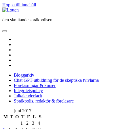
Hoppa till innehåll
Lotten
den skrattande språkpolisen
öppna
primär
twitter
meny
facebook
instagram
linkedin
rss
e-
post
Bloggarkiv
Chat GPT-utbildning för de skeptiska tvivlarna
Föreläsningar & kurser
Integritetspolicy
Julkalenderfacit
Språkpolis, redaktör & föreläsare
Sidopanel
juni 2017
M
T
O
T
F
L
S
1
2
3
4