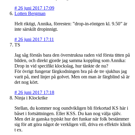
#
26 juni 2017 17:09
Lotten Bergman
Helt riktigt, Annika, förresten: ”drop-in-röntgen kl. 9.50” är
inte särskilt dropinnigt.
#
26 juni 2017 17:11
TS
Jag såg förstås bara den överstrukna raden vid första titten på
bilden, och direkt gjorde jag samma koppling som Annika:
Drop in vid specifikt klockslag, hur tänkte de nu?
För övrigt fungerar färgkodningen bra på de tre sjukhus jag
varit på, med linjer på golvet. Men om man är färgblind så är
det nog kört.
#
26 juni 2017 17:18
Ninja i Klockrike
Stellan, du kommer nog oundvikligen bli förkortad KS här i
båset i fortsättningen. Eller KSS. Du kan nog välja själv.
Men det är ganska typiskt hur det funkar när folk bestämmer
sig för att göra något de verkligen vill, driva en effektiv klinik
t ex.