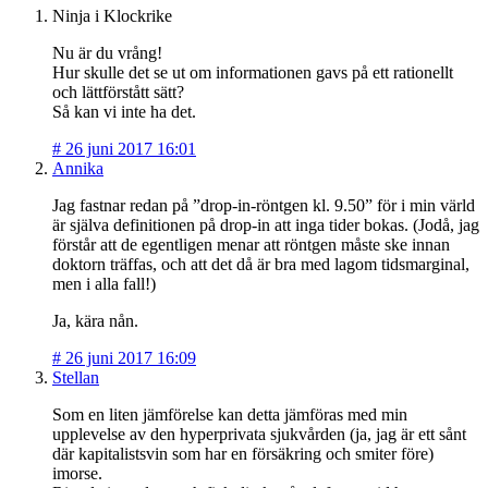
Ninja i Klockrike
Nu är du vrång!
Hur skulle det se ut om informationen gavs på ett rationellt
och lättförstått sätt?
Så kan vi inte ha det.
#
26 juni 2017 16:01
Annika
Jag fastnar redan på ”drop-in-röntgen kl. 9.50” för i min värld
är själva definitionen på drop-in att inga tider bokas. (Jodå, jag
förstår att de egentligen menar att röntgen måste ske innan
doktorn träffas, och att det då är bra med lagom tidsmarginal,
men i alla fall!)
Ja, kära nån.
#
26 juni 2017 16:09
Stellan
Som en liten jämförelse kan detta jämföras med min
upplevelse av den hyperprivata sjukvården (ja, jag är ett sånt
där kapitalistsvin som har en försäkring och smiter före)
imorse.