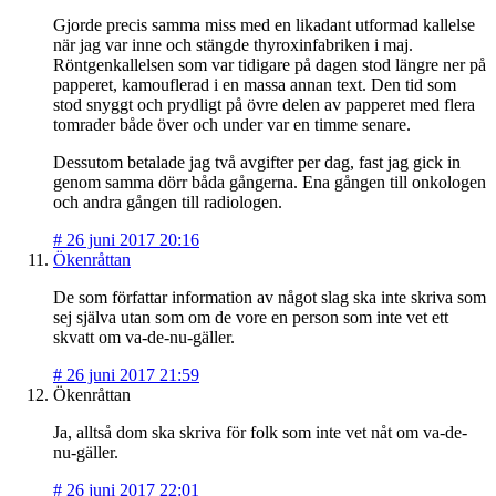
Gjorde precis samma miss med en likadant utformad kallelse
när jag var inne och stängde thyroxinfabriken i maj.
Röntgenkallelsen som var tidigare på dagen stod längre ner på
papperet, kamouflerad i en massa annan text. Den tid som
stod snyggt och prydligt på övre delen av papperet med flera
tomrader både över och under var en timme senare.
Dessutom betalade jag två avgifter per dag, fast jag gick in
genom samma dörr båda gångerna. Ena gången till onkologen
och andra gången till radiologen.
#
26 juni 2017 20:16
Ökenråttan
De som författar information av något slag ska inte skriva som
sej själva utan som om de vore en person som inte vet ett
skvatt om va-de-nu-gäller.
#
26 juni 2017 21:59
Ökenråttan
Ja, alltså dom ska skriva för folk som inte vet nåt om va-de-
nu-gäller.
#
26 juni 2017 22:01