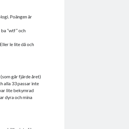
nologi. Poängen är
a ba ”wtf” och
ller le lite då och
 (som går fjärde året)
h alla 33 passar inte
 var lite bekymrad
 var dyra och mina