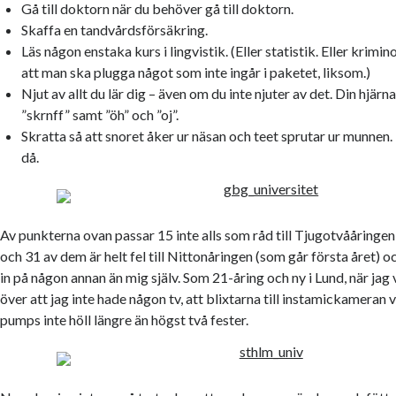
Gå till doktorn när du behöver gå till doktorn.
Skaffa en tandvårdsförsäkring.
Läs någon enstaka kurs i lingvistik. (Eller statistik. Eller krimi
att man ska plugga något som inte ingår i paketet, liksom.)
Njut av allt du lär dig – även om du inte njuter av det. Din hjärn
”skrnff” samt ”öh” och ”oj”.
Skratta så att snoret åker ur näsan och teet sprutar ur munnen. E
då.
Av punkterna ovan passar 15 inte alls som råd till Tjugotvååringen
och 31 av dem är helt fel till Nittonåringen (som går första året) oc
in på någon annan än mig själv. Som 21-åring och ny i Lund, när jag
över att jag inte hade någon tv, att blixtarna till instamickameran
pumps inte höll längre än högst två fester.