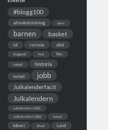
Etiketter
#blogg100
allmänbildning
barn
barnen
basket
corona
död
bil
film
England
fest
historia
fotboll
jobb
hotell
Julkalenderfacit
Julkalendern
julkalendern 2021
Julkalendern 2024
konst
kåseri
Lund
lifvet