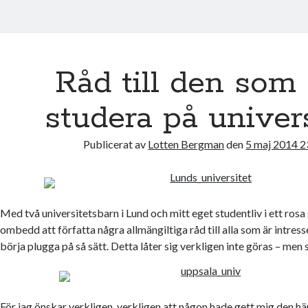
Råd till den som
studera på univers
Publicerat av
Lotten Bergman
den
5 maj 2014 2
Med två universitetsbarn i Lund och mitt eget studentliv i ett rosa 
ombedd att författa några allmängiltiga råd till alla som är intres
börja plugga på så sätt. Detta låter sig verkligen inte göras – men s
För jag önskar verkligen, verkligen att någon hade gett mig den här