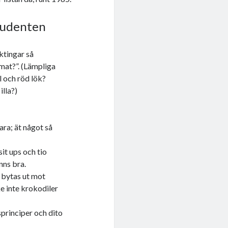
studenten
ktingar så
 mat?”. (Lämpliga
l och röd lök?
illa?)
bara; ät något så
sit ups och tio
ns bra.
 bytas ut mot
e inte krokodiler
principer och dito