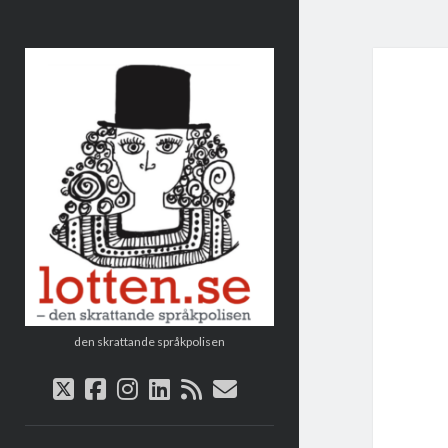
Lotten
den skrattande språkpolisen
twitter
facebook
instagram
linkedin
rss
e-
post