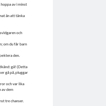
 hoppa av i minst
at än att tänka
äsvidgaren och
n; om du får barn
spektera den.
odkänd: gå! (Detta
ker gå på, pluggar
or och var lika
n av dem
nst tre chanser.