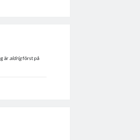
ag är
aldrig
först på