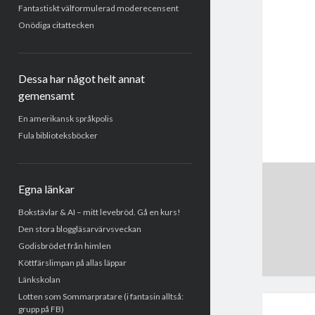
Fantastiskt välformulerad moderecensent
Onödiga citattecken
Dessa har något helt annat
gemensamt
En amerikansk språkpolis
Fula biblioteksböcker
Egna länkar
Bokstävlar & AI – mitt levebröd. Gå en kurs!
Den stora bloggläsarvärvsveckan
Godisbrödet från himlen
Köttfärslimpan på allas läppar
Länkskolan
Lotten som Sommarpratare (i fantasin alltså:
grupp på FB)