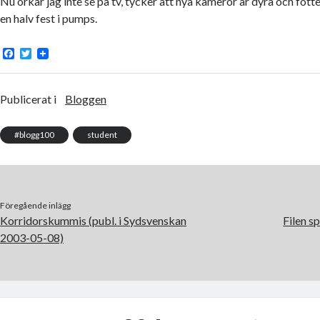
Nu orkar jag inte se på tv, tycker att nya kameror är dyra och fötte
en halv fest i pumps.
F
T
a
w
c
i
e
t
b
t
Publicerat i
Bloggen
o
e
o
r
k
#blogg100
student
Föregående inlägg
Korridorskummis (publ. i Sydsvenskan
Filen s
2003-05-08)