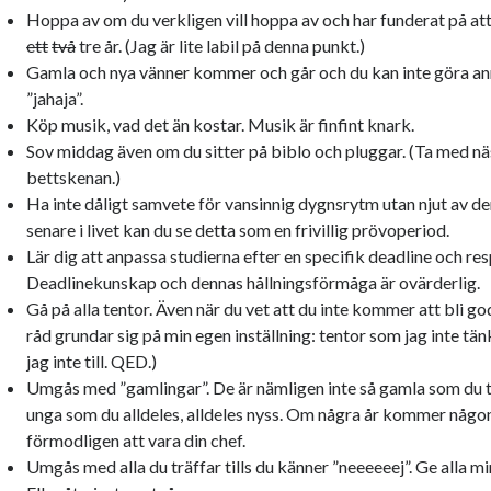
Hoppa av om du verkligen vill hoppa av och har funderat på att
ett
två
tre år. (Jag är lite labil på denna punkt.)
Gamla och nya vänner kommer och går och du kan inte göra ann
”jahaja”.
Köp musik, vad det än kostar. Musik är finfint knark.
Sov middag även om du sitter på biblo och pluggar. (Ta med n
bettskenan.)
Ha inte dåligt samvete för vansinnig dygnsrytm utan njut av de
senare i livet kan du se detta som en frivillig prövoperiod.
Lär dig att anpassa studierna efter en specifik deadline och re
Deadlinekunskap och dennas hållningsförmåga är ovärderlig.
Gå på alla tentor. Även när du vet att du inte kommer att bli g
råd grundar sig på min egen inställning: tentor som jag inte tän
jag inte till. QED.)
Umgås med ”gamlingar”. De är nämligen inte så gamla som du tr
unga som du alldeles, alldeles nyss. Om några år kommer någo
förmodligen att vara din chef.
Umgås med alla du träffar tills du känner ”neeeeeej”. Ge alla mi