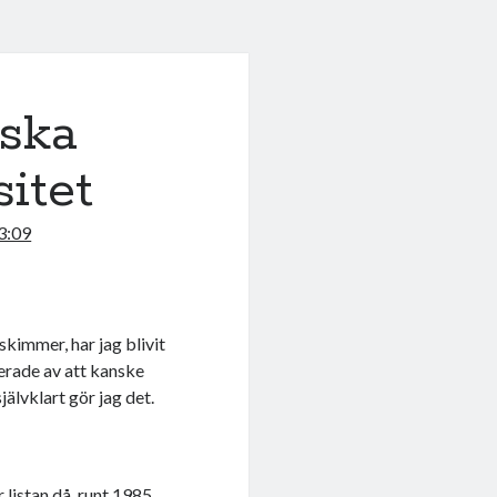
 ska
itet
3:09
skimmer, har jag blivit
serade av att kanske
jälvklart gör jag det.
 listan då, runt 1985.