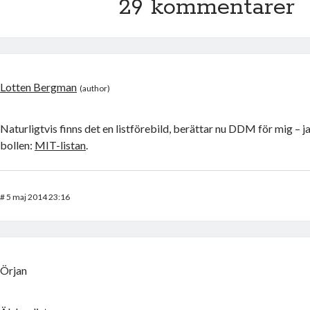
29 kommentarer
Lotten Bergman
Naturligtvis finns det en listförebild, berättar nu DDM för mig – j
bollen:
MIT-listan
.
#
5 maj 2014 23:16
Örjan