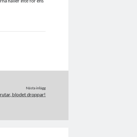
rna håller inte för ens
Nästa inlägg
prutar, blodet droppar!