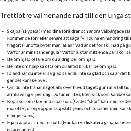
Trettiotre välmenande råd till den unga 
Skajpa (skype:a?) med dina föräldrar och andra välbärgade slä
kommer de förr eller senare att säga ”vill du ha en hundring till
frågor: Hur ofta byter man lakan? Vad är det för skillnad på gu
Varför är mina tänder gula? Varför luktar mitt enda par skor så 
Be om hjälp oftare om du aldrig ber om hjälp.
Be inte om hjälp så ofta om du alltid brukar be om hjälp.
Ibland när du inte är så glad så är du inte så glad och så är det 
går det kanske över.
Om du inte tränar något alls över huvud taget: gör i alla fall tio 
armhävningar per dag. Du får en liten, liten kick som
kanske
kän
Köp skor om skor är din passion. (Ordet ”skor” kan med fördel
morötter, öronproppar, läppstift, jeans och tulpaner men kansk
eller jet-plan.)
Hjälp andra … med förnuft. (Här kan vi diskutera grupparbetes
erfarenheter.)