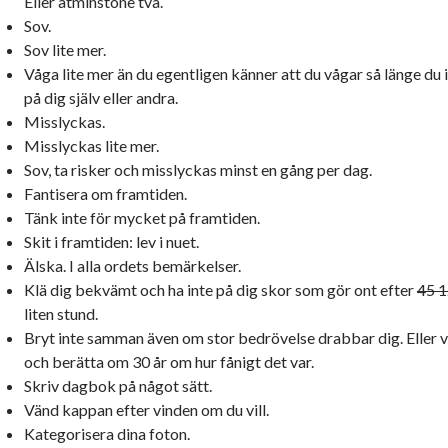
Eller åtminstone två.
Sov.
Sov lite mer.
Våga lite mer än du egentligen känner att du vågar så länge du i
på dig själv eller andra.
Misslyckas.
Misslyckas lite mer.
Sov, ta risker och misslyckas minst en gång per dag.
Fantisera om framtiden.
Tänk inte för mycket på framtiden.
Skit i framtiden: lev i nuet.
Älska. I alla ordets bemärkelser.
Klä dig bekvämt och ha inte på dig skor som gör ont efter
45 1
liten stund.
Bryt inte samman även om stor bedrövelse drabbar dig. Eller v
och berätta om 30 år om hur fånigt det var.
Skriv dagbok på något sätt.
Vänd kappan efter vinden om du vill.
Kategorisera dina foton.