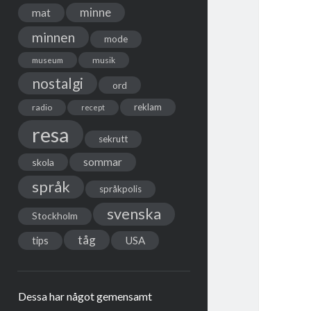
minne
mat
minnen
mode
musik
museum
nostalgi
ord
reklam
radio
recept
resa
sekrutt
sommar
skola
språk
språkpolis
svenska
Stockholm
tåg
USA
tips
Dessa har något gemensamt