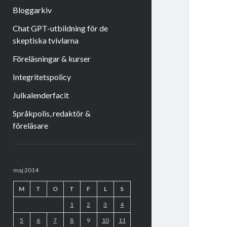
Bloggarkiv
Chat GPT-utbildning för de
skeptiska tvivlarna
Föreläsningar & kurser
Integritetspolicy
Julkalenderfacit
Språkpolis, redaktör &
föreläsare
Sidopanel
maj 2014
M
T
O
T
F
L
S
1
2
3
4
5
6
7
8
9
10
11