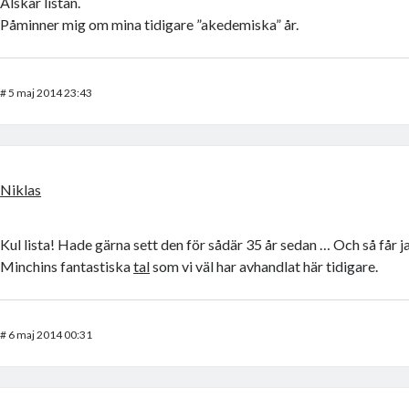
Älskar listan.
Påminner mig om mina tidigare ”akedemiska” år.
#
5 maj 2014 23:43
Niklas
Kul lista! Hade gärna sett den för sådär 35 år sedan … Och så får j
Minchins fantastiska
tal
som vi väl har avhandlat här tidigare.
#
6 maj 2014 00:31