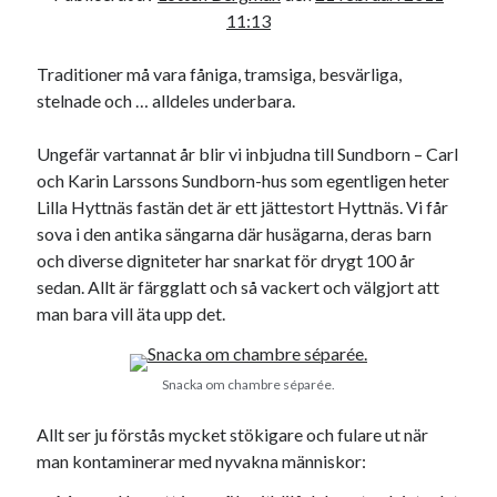
11:13
21
22
23
24
25
26
27
28
Traditioner må vara fåniga, tramsiga, besvärliga,
stelnade och … alldeles underbara.
« jan
mar »
Ungefär vartannat år blir vi inbjudna till Sundborn – Carl
och Karin Larssons Sundborn-hus som egentligen heter
Sök
Lilla Hyttnäs fastän det är ett jättestort Hyttnäs. Vi får
sova i den antika sängarna där husägarna, deras barn
och diverse digniteter har snarkat för drygt 100 år
sedan. Allt är färgglatt och så vackert och välgjort att
man bara vill äta upp det.
Kategorier
Kategorier
Snacka om chambre séparée.
Allt ser ju förstås mycket stökigare och fulare ut när
man kontaminerar med nyvakna människor:
Etiketter