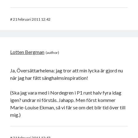
#
21 februari 2011 12:42
Lotten Bergman
Ja, Översättarhelena: jag tror att min lycka är gjord nu
när jag har fått sänghalmsinspiration!
(Ska jag vara med i Nordegren i P1 runt halv fyra idag
igen? undrar ni förstås. Jahapp. Men först kommer
Marie-Louise Ekman, så vi får se om det blir tid över till
mig.)
#
21 februari 2011 12:43