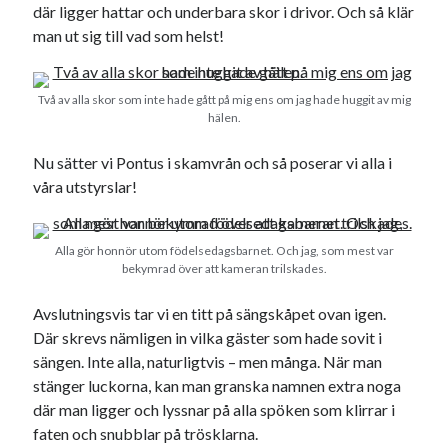
Godisbrödet från himlen
där ligger hattar och underbara skor i drivor. Och så klär
Köttfärslimpan på allas läppar
man ut sig till vad som helst!
Länkskolan
Lotten som Sommarpratare (i fantasin alltså: grupp på FB)
Två av alla skor som inte hade gått på mig ens om jag hade huggit av mig
Vad ska du laga för mat idag? (Recept!)
hälen.
Nu sätter vi Pontus i skamvrån och så poserar vi alla i
Meta
våra utstyrslar!
Logga in
Flöde för inlägg
Alla gör honnör utom födelsedagsbarnet. Och jag, som mest var
Flöde för kommentarer
bekymrad över att kameran trilskades.
WordPress.org
Avslutningsvis tar vi en titt på sängskåpet ovan igen.
Där skrevs nämligen in vilka gäster som hade sovit i
sängen. Inte alla, naturligtvis – men många. När man
stänger luckorna, kan man granska namnen extra noga
Pejpalla!
där man ligger och lyssnar på alla spöken som klirrar i
faten och snubblar på trösklarna.