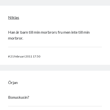
Niklas
Han är barn till min morbrors fru men inte till min
morbror.
#
21 februari 2011 17:50
Örjan
Bonuskusin?