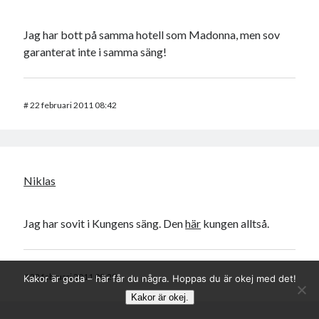
Jag har bott på samma hotell som Madonna, men sov
garanterat inte i samma säng!
#
22 februari 2011 08:42
Niklas
Jag har sovit i Kungens säng. Den
här
kungen alltså.
#
22 februari 2011 09:29
Kakor är goda – här får du några. Hoppas du är okej med det!
Kakor är okej.