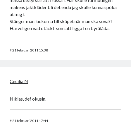
massa utstyrslar att frossa i. Här skulle förmodligen
makens jaktkläder bli det enda jag skulle kunna spöka
ut mig i.
Stänger man luckorna till skåpet när man ska sova?!
Harveligen vad otäckt, som att ligga i en byrålåda..
#
21 februari 2011 15:38
Cecilia N
Niklas, def okusin.
#
21 februari 2011 17:44