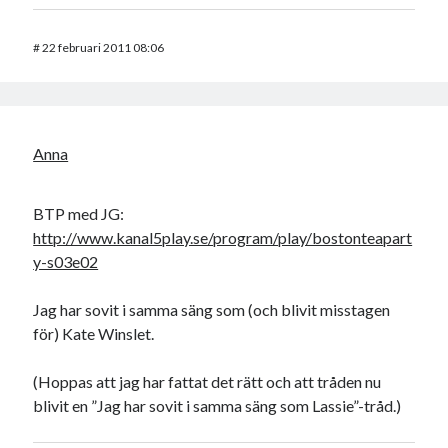
#
22 februari 2011 08:06
Anna
BTP med JG:
http://www.kanal5play.se/program/play/bostonteapart
y-s03e02
Jag har sovit i samma säng som (och blivit misstagen
för) Kate Winslet.
(Hoppas att jag har fattat det rätt och att tråden nu
blivit en ”Jag har sovit i samma säng som Lassie”-tråd.)