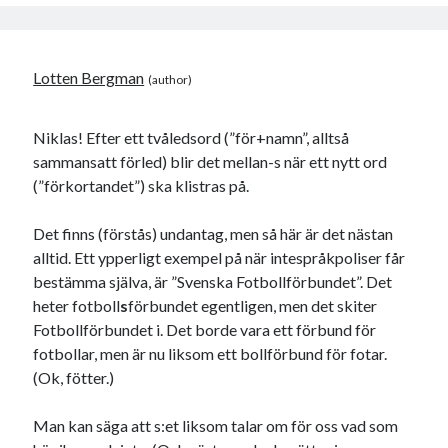
Lotten Bergman
Niklas! Efter ett tvåledsord (”för+namn”, alltså
sammansatt förled) blir det mellan-s när ett nytt ord
(”förkortandet”) ska klistras på.
Det finns (förstås) undantag, men så här är det nästan
alltid. Ett ypperligt exempel på när intespråkpoliser får
bestämma själva, är ”Svenska Fotbollförbundet”. Det
heter fotboll
s
förbundet egentligen, men det skiter
Fotbollförbundet i. Det borde vara ett förbund för
fotbollar, men är nu liksom ett bollförbund för fotar.
(Ok, fötter.)
Man kan säga att s:et liksom talar om för oss vad som