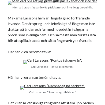
#blogg100
allmänbildning
barn
Men vad bra att jag valde vita påslakanet och inte det grön-gul-lila.
barnen
basket
corona
bil
Makarna Larssons hem är i högsta grad fortfarande
död
film
England
fest
fotboll
levande. Det är spring- och lekvänligt så länge man inte
drattar på ändan och far med huvudet in i väggarna
jobb
historia
hotell
precis som i vanliga hem. Och så måste man förstås låta
Julkalendern
blir att spilla, kladda och sätta fingeravtryck överallt.
Julkalenderfacit
julkalendern 2021
Julkalendern 2024
konst
Här har vi en berömd tavla:
minne
kåseri
mat
Lund
lifvet
minnen
mode
musik
museum
Carl Larssons ”Pontus i skamvrån”.
nostalgi
ord
radio
recept
Här har vi en annan berömd tavla:
resa
skola
reklam
sekrutt
Carl Larssons ”Namnsdag på härbret”.
språk
sommar
språkpolis
svenska
Det kliar så vansinnigt i fingrarna att ställa upp barnen i
tåg
tips
Stockholm