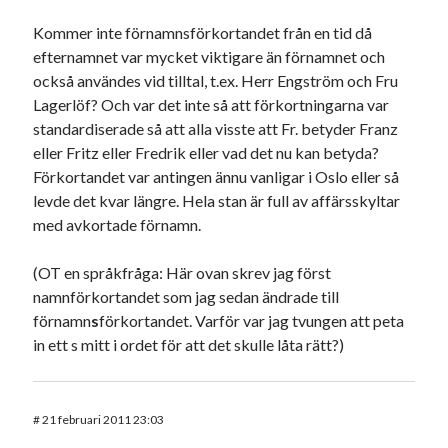
Kommer inte förnamnsförkortandet från en tid då
efternamnet var mycket viktigare än förnamnet och
också användes vid tilltal, t.ex. Herr Engström och Fru
Lagerlöf? Och var det inte så att förkortningarna var
standardiserade så att alla visste att Fr. betyder Franz
eller Fritz eller Fredrik eller vad det nu kan betyda?
Förkortandet var antingen ännu vanligar i Oslo eller så
levde det kvar längre. Hela stan är full av affärsskyltar
med avkortade förnamn.
(OT en språkfråga: Här ovan skrev jag först
namnförkortandet som jag sedan ändrade till
förnamn
s
förkortandet. Varför var jag tvungen att peta
in ett s mitt i ordet för att det skulle låta rätt?)
#
21 februari 2011 23:03