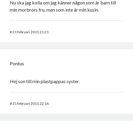
Nu ska jag kolla om jag känner någon som är barn till
min morbrors fru, men som inte är min kusin.
#
21 februari 2011 21:21
Pontus
Hej son till min plastpappas syster.
#
21 februari 2011 22:16