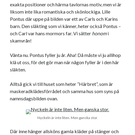
exakta positioner och härma tavlornas motiv, men vi är
USA
liksom inte lika romantiska och skönlockiga. Lille
Pontus där uppe på bilden var ett av Carls och Karins
barn. Den släkting som vi känner, heter också Pontus –
Dessa har något gemensamt
och Carl var hans mormors far. Vi sätter
honom
i
skamvrån!
Fantastiskt välformulerad moderecensent
Onödiga citattecken
Vänta nu. Pontus fyller ju år. Aha! Då måste vi ju allihop
klä ut oss, för det gör man när någon fyller år i den här
släkten.
Dessa har något helt annat gemensamt
En amerikansk språkpolis
Alltså gick vi till huset som heter ”Härbret”, som är
Fula biblioteksböcker
maskeradklädesförrådet och samma hus som syns på
namnsdagsbilden ovan.
Egna länkar
Nyckeln är inte liten. Men ganska stor.
Bokstävlar & AI – mitt levebröd. Gå en kurs!
Den stora bloggläsarvärvsveckan
Där inne hänger allsköns gamla kläder på stänger och