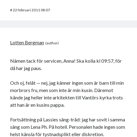
#
22 februari 2011 08:07
Lotten Bergman
Nämen tack för servicen, Anna! Ska kolla kl 09:57, för
då har jag paus.
Och oj, felåt — nej, jag känner ingen som är barn till min
morbrors fru, men som inte är min kusin. Däremot
kände jag heller inte arkitekten till Vantörs kyrka trots
att han är en kusins pappa.
Fortsättning på Lassies säng-tråd: jag har sovit i samma
säng som Lena Ph. På hotell. Personalen hade ingen som
helst känsla för tystnadsplikt eller diskretion.