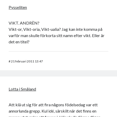
Pysseliten
VIKT. ANDRÈN?
Vikt-or, Vikt-oria, Vikt-ualia? Jag kan inte komma på
varför man skulle förkorta sitt namn efter vikt. Eller är
det en titel?
#
21 februari 2011 13:47
Lotta i Småland
Att klä ut sig för att fira någons födelsedag var ett
annorlunda grepp. Kul idé, särskilt när det finns en