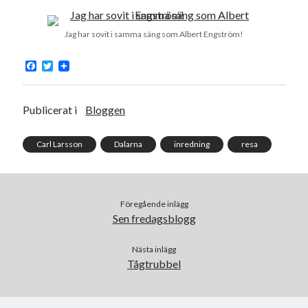
Jag har sovit i samma säng som Albert Engström!
F
T
Swish: 070-8885542
a
w
c
i
e
t
b
t
Publicerat i
Bloggen
o
e
o
r
k
Carl Larsson
Dalarna
inredning
resa
Föregående inlägg
Sen fredagsblogg
Nästa inlägg
Tågtrubbel