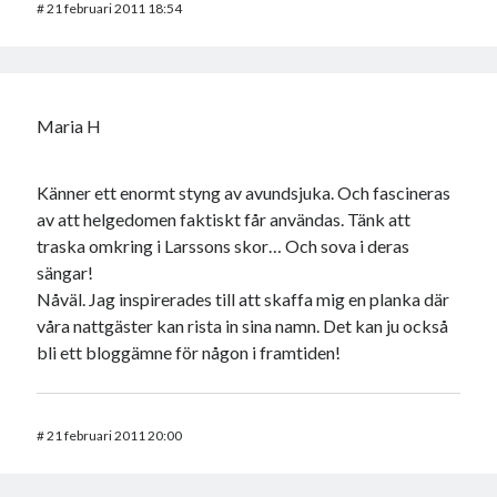
#
21 februari 2011 18:54
Maria H
Känner ett enormt styng av avundsjuka. Och fascineras
av att helgedomen faktiskt får användas. Tänk att
traska omkring i Larssons skor… Och sova i deras
sängar!
Nåväl. Jag inspirerades till att skaffa mig en planka där
våra nattgäster kan rista in sina namn. Det kan ju också
bli ett bloggämne för någon i framtiden!
#
21 februari 2011 20:00