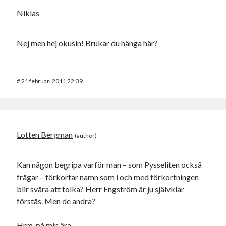
Niklas
Nej men hej okusin! Brukar du hänga här?
#
21 februari 2011 22:39
Lotten Bergman
Kan någon begripa varför man – som Pysseliten också
frågar – förkortar namn som i och med förkortningen
blir svåra att tolka? Herr Engström är ju självklar
förstås. Men de andra?
Hrm, på min ära.