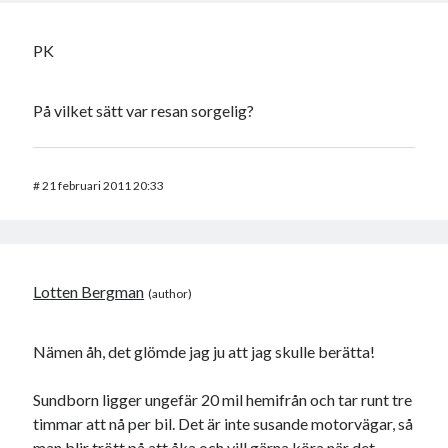
PK
På vilket sätt var resan sorgelig?
#
21 februari 2011 20:33
Lotten Bergman
Nämen åh, det glömde jag ju att jag skulle berätta!
Sundborn ligger ungefär 20 mil hemifrån och tar runt tre
timmar att nå per bil. Det är inte susande motorvägar, så
man blir trött på att åka och vill gärna köra när det