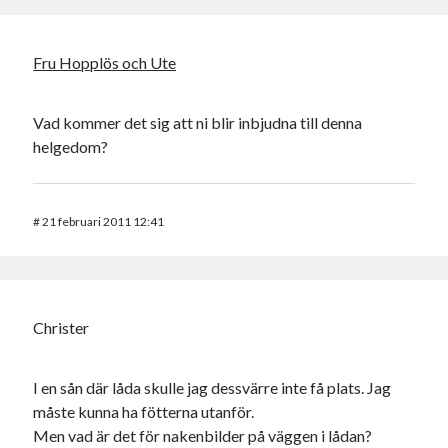
Fru Hopplös och Ute
Vad kommer det sig att ni blir inbjudna till denna
helgedom?
#
21 februari 2011 12:41
Christer
I en sån där låda skulle jag dessvärre inte få plats. Jag
måste kunna ha fötterna utanför.
Men vad är det för nakenbilder på väggen i lådan?