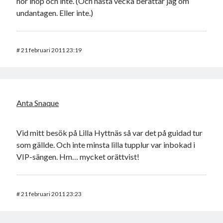
hör ihop och inte. (Och nästa vecka berättar jag om
undantagen. Eller inte.)
#
21 februari 2011 23:19
Anta Snaque
Vid mitt besök på Lilla Hyttnäs så var det på guidad tur
som gällde. Och inte minsta lilla tupplur var inbokad i
VIP-sängen. Hm… mycket orättvist!
#
21 februari 2011 23:23