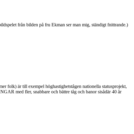
ldspelet från bilden på fru Ekman ser man mig, ständigt fnittrande.)
r folk) är till exempel höghastighetstågen nationella statusprojekt,
 PENGAR med fler, snabbare och bättre tåg och banor sisådär 40 år