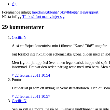
tåg
Föregående inlägg
Inredningsblogg? Skrytblogg? Helgrapport!
Nästa inlägg
Tänk så fort man vänjer sig
29 kommentarer
Cecilia N
Å så ett förjust lottenfniss mitt i filmen: ”Kaos! Tihi!” ungefär.
Jag förstod inte riktigt den schematiska gröna bilden med en so
Men jag blir ju upprörd över att en legendarisk trappa vid spår
insomnad. Det var den redan när jag reste med små barn. Men d
#
22 februari 2011 10:54
Pontus
Det där lät ju som ett utdrag ur Semestersabotören. Och du som 
#
22 februari 2011 10:57
Cecilia N
Sen så vill jag morra lite på p1. ”Senaste ljudklippen” är ju inte 