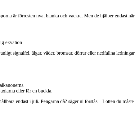
rapporna är förresten nya, blanka och vackra. Men de hjälper endast när
lig ekvation
ligt signalfel, älgar, väder, bromsar, dörrar eller nedfallna ledningar
ivalkanonerna
axlarna eller får en buckla.
hållbara endast i juli. Pengarna då? säger ni förstås – Lotten du måste