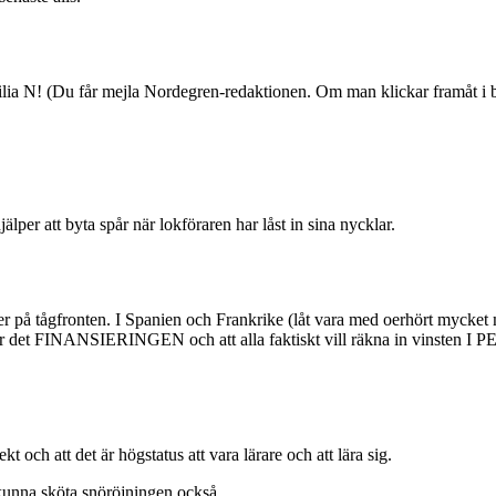
lia N! (Du får mejla Nordegren-redaktionen. Om man klickar framåt i bi
älper att byta spår när lokföraren har låst in sina nycklar.
r på tågfronten. I Spanien och Frankrike (låt vara med oerhört mycket me
Här är det FINANSIERINGEN och att alla faktiskt vill räkna in vinsten I
t och att det är högstatus att vara lärare och att lära sig.
 kunna sköta snöröjningen också.