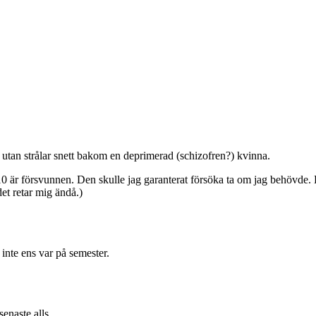
l utan strålar snett bakom en deprimerad (schizofren?) kvinna.
 10 är försvunnen. Den skulle jag garanterat försöka ta om jag behövde. 
et retar mig ändå.)
inte ens var på semester.
senaste alls.