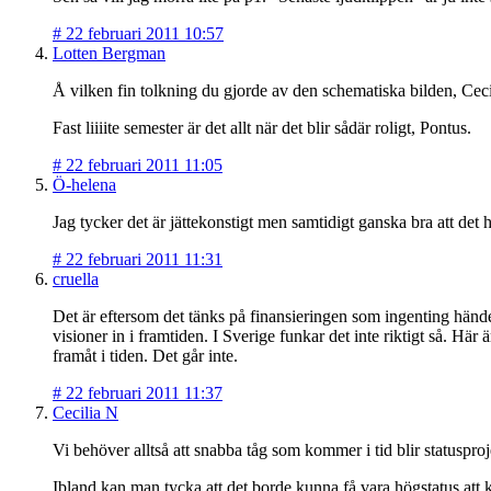
#
22 februari 2011 10:57
Lotten Bergman
Å vilken fin tolkning du gjorde av den schematiska bilden, Ceci
Fast liiiite semester är det allt när det blir sådär roligt, Pontus.
#
22 februari 2011 11:05
Ö-helena
Jag tycker det är jättekonstigt men samtidigt ganska bra att det hj
#
22 februari 2011 11:31
cruella
Det är eftersom det tänks på finansieringen som ingenting hände
visioner in i framtiden. I Sverige funkar det inte riktigt så. 
framåt i tiden. Det går inte.
#
22 februari 2011 11:37
Cecilia N
Vi behöver alltså att snabba tåg som kommer i tid blir statusprojek
Ibland kan man tycka att det borde kunna få vara högstatus att