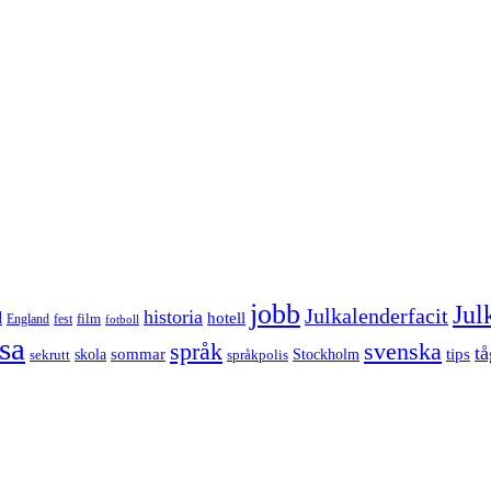
jobb
Jul
Julkalenderfacit
historia
d
hotell
England
fest
film
fotboll
sa
språk
svenska
tå
sommar
tips
sekrutt
skola
språkpolis
Stockholm