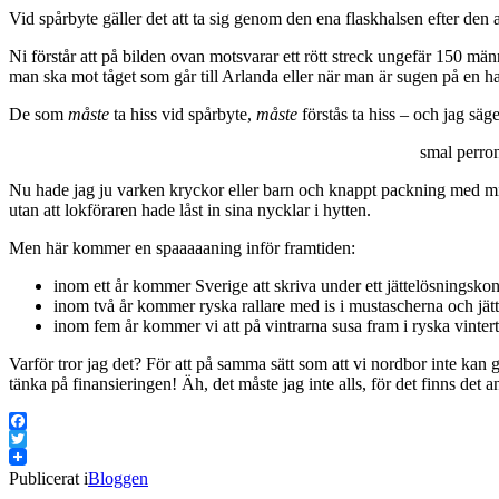
Vid spårbyte gäller det att ta sig genom den ena flaskhalsen efter den 
Ni förstår att på bilden ovan motsvarar ett rött streck ungefär 150 män
man ska mot tåget som går till Arlanda eller när man är sugen på en 
De som
måste
ta hiss vid spårbyte,
måste
förstås ta hiss – och jag säge
smal perron
Nu hade jag ju varken kryckor eller barn och knappt packning med mig, s
utan att lokföraren hade låst in sina nycklar i hytten.
Men här kommer en spaaaaaning inför framtiden:
inom ett år kommer Sverige att skriva under ett jättelösningsk
inom två år kommer ryska rallare med is i mustascherna och jätt
inom fem år kommer vi att på vintrarna susa fram i ryska vintert
Varför tror jag det? För att på samma sätt som att vi nordbor inte kan g
tänka på finansieringen! Äh, det måste jag inte alls, för det finns det 
Facebook
Twitter
Publicerat i
Bloggen