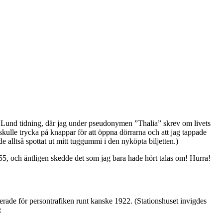
 i Lund tidning, där jag under pseudonymen ”Thalia” skrev om livets
ulle trycka på knappar för att öppna dörrarna och att jag tappade
e alltså spottat ut mitt tuggummi i den nyköpta biljetten.)
5, och äntligen skedde det som jag bara hade hört talas om! Hurra!
erade för persontrafiken runt kanske 1922. (Stationshuset invigdes
: