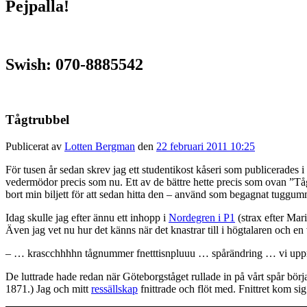
Pejpalla!
Swish: 070-8885542
Tågtrubbel
Publicerat av
Lotten Bergman
den
22 februari 2011 10:25
För tusen år sedan skrev jag ett studentikost kåseri som publicerades
vedermödor precis som nu. Ett av de bättre hette precis som ovan ”Tå
bort min biljett för att sedan hitta den – använd som begagnat tuggummip
Idag skulle jag efter ännu ett inhopp i
Nordegren i P1
(strax efter Mar
Även jag vet nu hur det känns när det knastrar till i högtalaren och en 
– … krascchhhhn tågnummer fnetttisnpluuu … spårändring … vi upp
De luttrade hade redan när Göteborgståget rullade in på vårt spår bör
1871.) Jag och mitt
ressällskap
fnittrade och flöt med. Fnittret kom sig