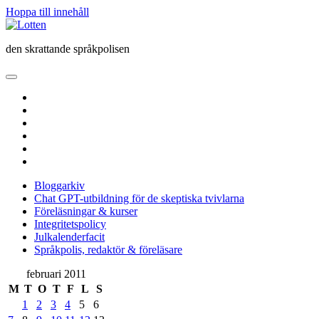
Hoppa till innehåll
Lotten
den skrattande språkpolisen
öppna
primär
twitter
meny
facebook
instagram
linkedin
rss
e-
post
Bloggarkiv
Chat GPT-utbildning för de skeptiska tvivlarna
Föreläsningar & kurser
Integritetspolicy
Julkalenderfacit
Språkpolis, redaktör & föreläsare
Sidopanel
februari 2011
M
T
O
T
F
L
S
1
2
3
4
5
6