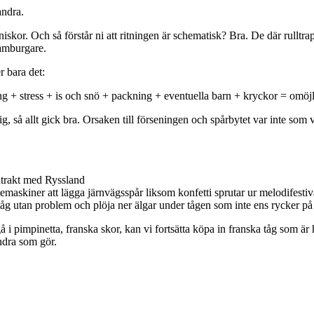
andra.
niskor. Och så förstår ni att ritningen är schematisk? Bra. De där rullt
hamburgare.
r bara det:
g + stress + is och snö + packning + eventuella barn + kryckor = omöj
å allt gick bra. Orsaken till förseningen och spårbytet var inte som van
ontrakt med Ryssland
emaskiner att lägga järnvägsspår liksom konfetti sprutar ur melodifest
åg utan problem och plöja ner älgar under tågen som inte ens rycker på 
å i pimpinetta, franska skor, kan vi fortsätta köpa in franska tåg som är 
andra som gör.