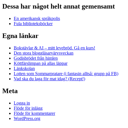
Dessa har något helt annat gemensamt
En amerikansk språkpolis
Fula biblioteksböcker
Egna länkar
Bokstävlar & AI – mitt levebröd. Gå en kurs!
Den stora bloggläsarvärvsveckan
Godisbrödet från himlen
Köttfärslimpan på allas läppar
Länkskolan
Lotten som Sommarpratare (i fantasin alltså: grupp på FB)
Vad ska du laga för mat idag? (Recept!)
Meta
Logga in
Flöde för inlägg
Flöde för kommentarer
WordPress.org