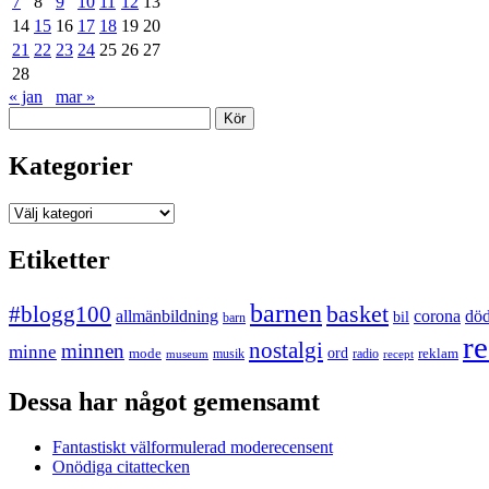
7
8
9
10
11
12
13
14
15
16
17
18
19
20
21
22
23
24
25
26
27
28
« jan
mar »
Sök
Kategorier
Kategorier
Etiketter
barnen
#blogg100
basket
allmänbildning
corona
dö
bil
barn
re
nostalgi
minnen
minne
mode
ord
reklam
musik
radio
museum
recept
Dessa har något gemensamt
Fantastiskt välformulerad moderecensent
Onödiga citattecken