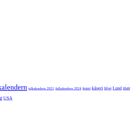
kalendern
mat
kåseri
Lund
julkalendern 2021
Julkalendern 2024
konst
lifvet
g
USA