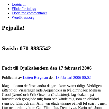
Logga in
Flöde för inlägg
Flöde för kommentarer
WordPress.org
Pejpalla!
Swish: 070-8885542
Facit till Ojulkalendern den 17 februari 2006
Publicerat av
Lotten Bergman
den
18 februari 2006 00:02
Idag – liksom de flesta andra dagar – kom svaret tidigt. Verkligen
jättetidigt.
Visserligen lade Aequenoxia in två dimridåer: Melissa
Good
(Xena)
och Erik Orsenna
(Indochine).
Jag skakade på
huvudet och googlade mig fram och kände mig som en obildad
stenstod. Emi och rim-Ami var glada gissare på helt fel spår … men
i tur och ordning kom Cal, Flinn, Ica, Den blyga, Karin och Jonna