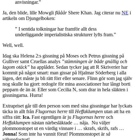
anvisningar.”
Ja, den blide, lille Mowgli
flååår
Shere Khan. Jag citerar nu
NE
i
artikeln om Djungelboken:
” I sentida tolkningar har framför allt dess
underliggande imperialistiska strukturer lyfts fram.”
Well, well.
Idag ska Helena 2:s gissning på Moses och Petrus gissning på
Gulliver samt Cruellas analys
”stämningen är både gnällig och
lagom otäck”
ha applåder. Sedan tycker jag att R Skriverier har
kommit på något smart: man gissar på Hjalmar Söderberg i alla
lägen, det måste ju bli rätt förr eller senare. Flinn gör som jag själv
nog skulle ha gjort: redogör för mina associationer hur långt borti
pepparn de än är. Eller som Cecilia N, som drar in hela släkten i
gissningarna. Hurra!
Extrapriset går till den person som med sina gissningar har lyckats
täcka in allt från
Flugornas herre
till
Heffaklumpen
utan att ha en
siffra rätt:
Ica.
Fast egentligen är ju
Flugornas herre
och
Heffaklumpen
nästan närbesläktade … nåja. Nu väljer
plommonstopet ut en värdig vinnare i … skrafs, skrifs, rafs …
Jonna!
Som inte ha vunnit förut! Plommonstopet är
så
väluppfostrat!