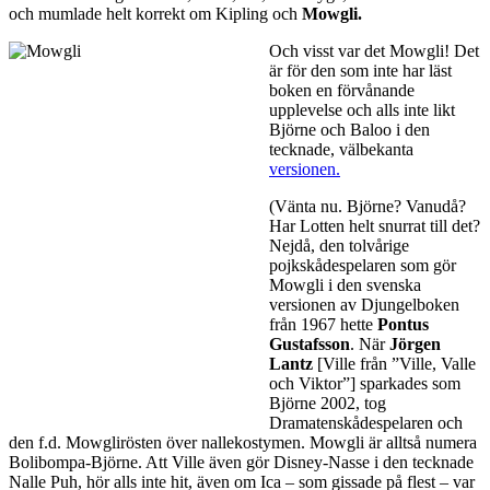
och mumlade helt korrekt om Kipling och
Mowgli.
Och visst var det Mowgli! Det
är för den som inte har läst
boken en förvånande
upplevelse och alls inte likt
Björne och Baloo i den
tecknade, välbekanta
versionen.
(Vänta nu. Björne? Vanudå?
Har Lotten helt snurrat till det?
Nejdå, den tolvårige
pojkskådespelaren som gör
Mowgli i den svenska
versionen av Djungelboken
från 1967 hette
Pontus
Gustafsson
. När
Jörgen
Lantz
[Ville från ”Ville, Valle
och Viktor”] sparkades som
Björne 2002, tog
Dramatenskådespelaren och
den f.d. Mowglirösten över nallekostymen. Mowgli är alltså numera
Bolibompa-Björne. Att Ville även gör Disney-Nasse i den tecknade
Nalle Puh, hör alls inte hit, även om Ica – som gissade på flest – var