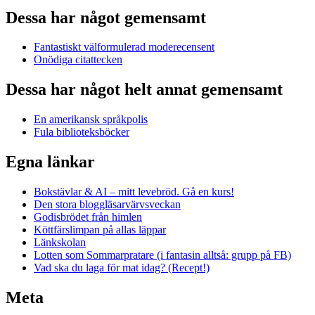
Dessa har något gemensamt
Fantastiskt välformulerad moderecensent
Onödiga citattecken
Dessa har något helt annat gemensamt
En amerikansk språkpolis
Fula biblioteksböcker
Egna länkar
Bokstävlar & AI – mitt levebröd. Gå en kurs!
Den stora bloggläsarvärvsveckan
Godisbrödet från himlen
Köttfärslimpan på allas läppar
Länkskolan
Lotten som Sommarpratare (i fantasin alltså: grupp på FB)
Vad ska du laga för mat idag? (Recept!)
Meta