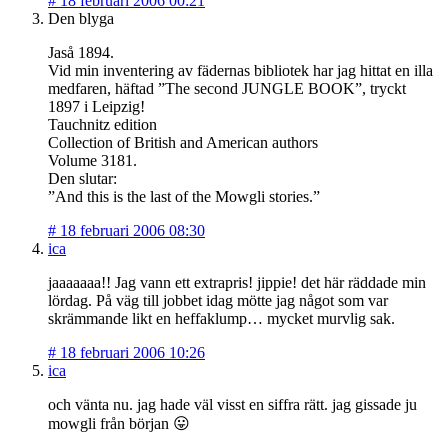
#
18 februari 2006 00:21
Den blyga
Jaså 1894.
Vid min inventering av fädernas bibliotek har jag hittat en illa
medfaren, häftad ”The second JUNGLE BOOK”, tryckt
1897 i Leipzig!
Tauchnitz edition
Collection of British and American authors
Volume 3181.
Den slutar:
”And this is the last of the Mowgli stories.”
#
18 februari 2006 08:30
ica
jaaaaaaa!! Jag vann ett extrapris! jippie! det här räddade min
lördag. På väg till jobbet idag mötte jag något som var
skrämmande likt en heffaklump… mycket murvlig sak.
#
18 februari 2006 10:26
ica
och vänta nu. jag hade väl visst en siffra rätt. jag gissade ju
mowgli från början 😛