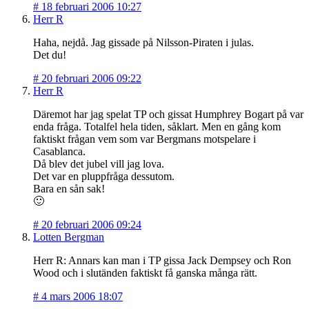
#
18 februari 2006 10:27
Herr R
Haha, nejdå. Jag gissade på Nilsson-Piraten i julas.
Det du!
#
20 februari 2006 09:22
Herr R
Däremot har jag spelat TP och gissat Humphrey Bogart på var
enda fråga. Totalfel hela tiden, såklart. Men en gång kom
faktiskt frågan vem som var Bergmans motspelare i
Casablanca.
Då blev det jubel vill jag lova.
Det var en pluppfråga dessutom.
Bara en sån sak!
🙂
#
20 februari 2006 09:24
Lotten Bergman
Herr R: Annars kan man i TP gissa Jack Dempsey och Ron
Wood och i slutänden faktiskt få ganska många rätt.
#
4 mars 2006 18:07