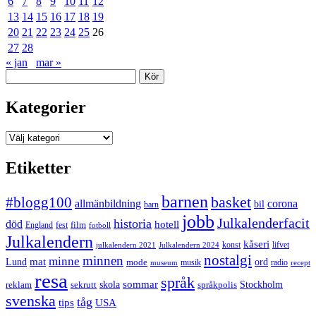
6
7
8
9
10
11
12
13
14
15
16
17
18
19
20
21
22
23
24
25
26
27
28
« jan
mar »
Sök
Kategorier
Kategorier
Etiketter
barnen
#blogg100
basket
allmänbildning
corona
bil
barn
jobb
Julkalenderfacit
historia
död
hotell
England
fest
film
fotboll
Julkalendern
kåseri
julkalendern 2021
Julkalendern 2024
konst
lifvet
nostalgi
minnen
minne
mat
Lund
mode
ord
musik
radio
museum
recept
resa
språk
sommar
reklam
sekrutt
skola
språkpolis
Stockholm
svenska
tåg
USA
tips