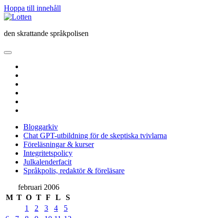
Hoppa till innehåll
Lotten
den skrattande språkpolisen
öppna
primär
twitter
meny
facebook
instagram
linkedin
rss
e-
post
Bloggarkiv
Chat GPT-utbildning för de skeptiska tvivlarna
Föreläsningar & kurser
Integritetspolicy
Julkalenderfacit
Språkpolis, redaktör & föreläsare
Sidopanel
februari 2006
M
T
O
T
F
L
S
1
2
3
4
5