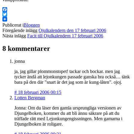
Facebook
Twitter
Publicerat i
Bloggen
Föregående inlägg
Ojulkalendern den 17 februari 2006
Nästa inlägg
Facit till Ojulkalendern 17 februari 2006
8 kommentarer
jonna
ja, jag gillar plommonstopet! tackar och bockar. men jag
tycker ändå att lejonkungen passade ganska bra också… tänk
bara på den där ”snart är det jag som är kung-låten”. ojoj.
#
18 februari 2006 00:15
Lotten Bergman
Jonna: Om du läser den gamla ursprungliga versionen av
Djungelboken, kommer du att bli ännu säkrare på att du
träffade rätt med Lejonkungengissningen. Men gamarna i
Djungelboken är roligare.