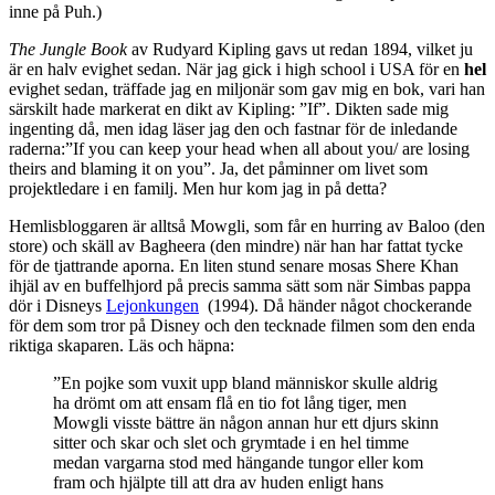
inne på Puh.)
The Jungle Book
av Rudyard Kipling gavs ut redan 1894, vilket ju
är en halv evighet sedan. När jag gick i high school i USA för en
hel
evighet sedan, träffade jag en miljonär som gav mig en bok, vari han
särskilt hade markerat en dikt av Kipling: ”If”. Dikten sade mig
ingenting då, men idag läser jag den och fastnar för de inledande
raderna:”If you can keep your head when all about you/ are losing
theirs and blaming it on you”. Ja, det påminner om livet som
projektledare i en familj. Men hur kom jag in på detta?
Hemlisbloggaren är alltså Mowgli, som får en hurring av Baloo (den
store) och skäll av Bagheera (den mindre) när han har fattat tycke
för de tjattrande aporna. En liten stund senare mosas Shere Khan
ihjäl av en buffelhjord på precis samma sätt som när Simbas pappa
dör i Disneys
Lejonkungen
(1994). Då händer något chockerande
för dem som tror på Disney och den tecknade filmen som den enda
riktiga skaparen. Läs och häpna:
”En pojke som vuxit upp bland människor skulle aldrig
ha drömt om att ensam flå en tio fot lång tiger, men
Mowgli visste bättre än någon annan hur ett djurs skinn
sitter och skar och slet och grymtade i en hel timme
medan vargarna stod med hängande tungor eller kom
fram och hjälpte till att dra av huden enligt hans