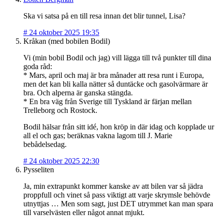
Ska vi satsa på en till resa innan det blir tunnel, Lisa?
#
24 oktober 2025 19:35
Kråkan (med bobilen Bodil)
Vi (min bobil Bodil och jag) vill lägga till två punkter till dina
goda råd:
* Mars, april och maj är bra månader att resa runt i Europa,
men det kan bli kalla nätter så duntäcke och gasolvärmare är
bra. Och alperna är ganska stängda.
* En bra väg från Sverige till Tyskland är färjan mellan
Trelleborg och Rostock.
Bodil hälsar från sitt idé, hon kröp in där idag och kopplade ur
all el och gas; beräknas vakna lagom till J. Marie
bebådelsedag.
#
24 oktober 2025 22:30
Pysseliten
Ja, min extrapunkt kommer kanske av att bilen var så jädra
proppfull och vinet så pass viktigt att varje skrymsle behövde
utnyttjas … Men som sagt, just DET utrymmet kan man spara
till varselvästen eller något annat mjukt.