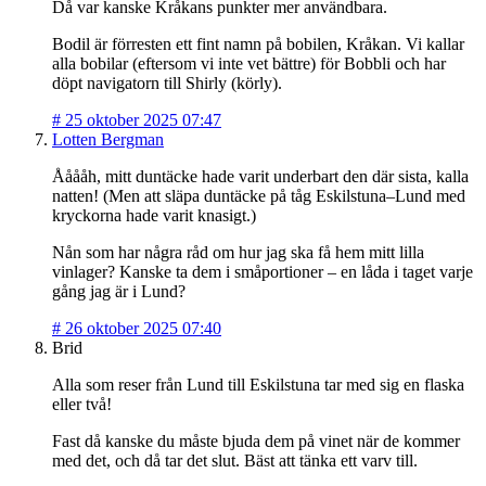
Då var kanske Kråkans punkter mer användbara.
Bodil är förresten ett fint namn på bobilen, Kråkan. Vi kallar
alla bobilar (eftersom vi inte vet bättre) för Bobbli och har
döpt navigatorn till Shirly (körly).
#
25 oktober 2025 07:47
Lotten Bergman
Ååååh, mitt duntäcke hade varit underbart den där sista, kalla
natten! (Men att släpa duntäcke på tåg Eskilstuna–Lund med
kryckorna hade varit knasigt.)
Nån som har några råd om hur jag ska få hem mitt lilla
vinlager? Kanske ta dem i småportioner – en låda i taget varje
gång jag är i Lund?
#
26 oktober 2025 07:40
Brid
Alla som reser från Lund till Eskilstuna tar med sig en flaska
eller två!
Fast då kanske du måste bjuda dem på vinet när de kommer
med det, och då tar det slut. Bäst att tänka ett varv till.