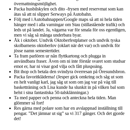
övernattningsmöjlighet.
Packa husbilskylen och dito -frysen med reservmat som kan
ätas så att ni slipper Serways på Autobahn.
Följ med i Autobahnappen/Google maps så att ni hela tiden
hänger med i alla varningar om Stau (stillastående trafik) och
leds ut på landet. Ja, vägarna var för smala för oss egentligen,
men vi såg så många underbara byar.
Åk i oktober. Undvik Oktoberfestplatser och undvik tyska
skolbarnens oktoberlov (oklart när det var) och undvik för
jösse namn semestertider.
Ta fram parlören ur nån flyttkartong och plugga in
användbara fraser. Även om ni inte förstår svaret som studsar
emot er, har ni visar god vilja och fått pluspoäng.
Bit ihop och betala den svindyra överresan på Öresundsbron.
Packa favoritkläderna! (Jesper gick omkring och såg ut som
en helt vanligt karl, jag såg ut som om jag var på väg till
basketträning och Lisa kunde ha slunkit in på vilken bal som
helst i sina fantastiska 50-talsklänningar.)
Ta med papper och penna och anteckna hela tiden. Man
glömmer så fort!
Res gärna med polare som har en avslappnad inställning till
pengar. ”Det jämnar ut sig” sa vi 317 gånger. Och det gjorde
det!