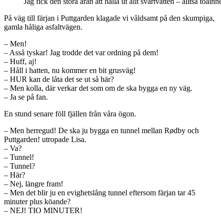
Jag fick den stora äran att hälla ut allt svartvatten – alltså toai
På väg till färjan i Puttgarden klagade vi våldsamt på den skumpiga,
gamla håliga asfaltvägen.
– Men!
– Asså tyskar! Jag trodde det var ordning på dem!
– Huff, aj!
– Håll i hatten, nu kommer en bit grusväg!
– HUR kan de låta det se ut så här?
– Men kolla, där verkar det som om de ska bygga en ny väg.
– Ja se på fan.
En stund senare föll fjällen från våra ögon.
– Men herregud! De ska ju bygga en tunnel mellan Rødby och
Puttgarden! utropade Lisa.
– Va?
– Tunnel!
– Tunnel?
– Här?
– Nej, längre fram!
– Men det blir ju en evighetslång tunnel eftersom färjan tar 45
minuter plus köande?
– NEJ! TIO MINUTER!