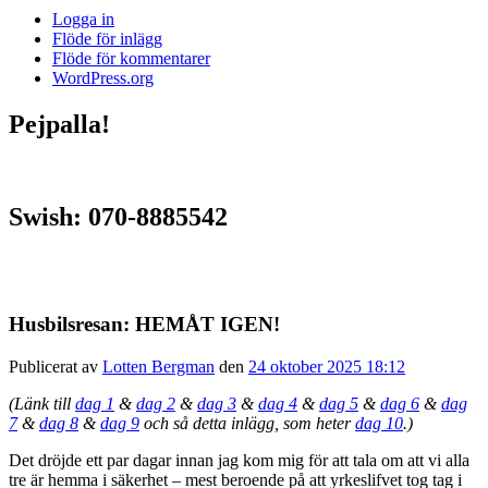
Logga in
Flöde för inlägg
Flöde för kommentarer
WordPress.org
Pejpalla!
Swish: 070-8885542
Husbilsresan: HEMÅT IGEN!
Publicerat av
Lotten Bergman
den
24 oktober 2025 18:12
(Länk till
dag 1
&
dag 2
&
dag 3
&
dag 4
&
dag 5
&
dag 6
&
dag
7
&
dag 8
&
dag 9
och så detta inlägg, som heter
dag 10
.)
Det dröjde ett par dagar innan jag kom mig för att tala om att vi alla
tre är hemma i säkerhet – mest beroende på att yrkeslifvet tog tag i