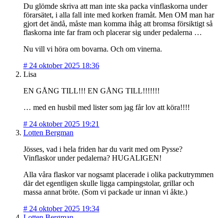
Du glömde skriva att man inte ska packa vinflaskorna under
förarsätet, i alla fall inte med korken framåt. Men OM man har
gjort det ändå, måste man komma ihåg att bromsa försiktigt så
flaskorna inte far fram och placerar sig under pedalerna …
Nu vill vi höra om bovarna. Och om vinerna.
#
24 oktober 2025 18:36
Lisa
EN GÅNG TILL!!! EN GÅNG TILL!!!!!!!
… med en husbil med lister som jag får lov att köra!!!!
#
24 oktober 2025 19:21
Lotten Bergman
Jösses, vad i hela friden har du varit med om Pysse?
Vinflaskor under pedalerna? HUGALIGEN!
Alla våra flaskor var nogsamt placerade i olika packutrymmen
där det egentligen skulle ligga campingstolar, grillar och
massa annat bröte. (Som vi packade ur innan vi åkte.)
#
24 oktober 2025 19:34
Lotten Bergman