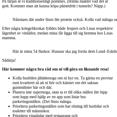
På färjan åt vi traditionsenligt pommes. (Himla makter vad det är
gott. Kommer man att kunna köpa påmmfritt i tunneln? Näpp.)
Nånstans där under finns lite protein också. Kolla vad många sa
Efter några kringelikrokar fylldes både Jespers och Lisas respektive
lägenhet av vinlådor, medan mina får ligga till sig hemma hos Lisas
mamma.
Här är mina 54 flaskor. Huuuur ska jag forsla dem Lund–Eskil
Sådärja!
Här kommer några bra råd om ni vill göra en liknande resa!
Kolla husbilen jähättenoga om ni hyr en. Ta gärna en provtur
runt kvarteret så att ni hör och känner om det saknas
gummilister här och där.
Planera inte supernoga, utan ta er till olika ställen lite hipp
som happ med hjälp av en app som listar bra
parkeringsställen. (Det finns många.
Prioritera parkeringsställen som har eluttag till husbilar och
toaletter till människor.
Prioritera vingårdar med restaurang och