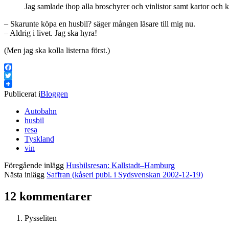
Jag samlade ihop alla broschyrer och vinlistor samt kartor och k
– Skarunte köpa en husbil? säger mången läsare till mig nu.
– Aldrig i livet. Jag ska hyra!
(Men jag ska kolla listerna först.)
Facebook
Twitter
Publicerat i
Bloggen
Autobahn
husbil
resa
Tyskland
vin
Föregående inlägg
Husbilsresan: Kallstadt–Hamburg
Nästa inlägg
Saffran (kåseri publ. i Sydsvenskan 2002-12-19)
12 kommentarer
Pysseliten