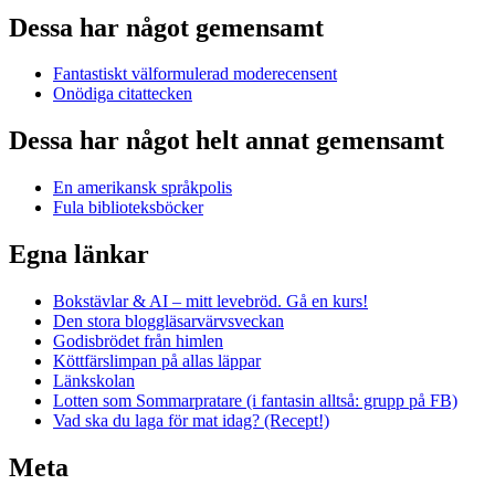
Dessa har något gemensamt
Fantastiskt välformulerad moderecensent
Onödiga citattecken
Dessa har något helt annat gemensamt
En amerikansk språkpolis
Fula biblioteksböcker
Egna länkar
Bokstävlar & AI – mitt levebröd. Gå en kurs!
Den stora bloggläsarvärvsveckan
Godisbrödet från himlen
Köttfärslimpan på allas läppar
Länkskolan
Lotten som Sommarpratare (i fantasin alltså: grupp på FB)
Vad ska du laga för mat idag? (Recept!)
Meta