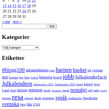
6
7
8
9
10
11
12
13
14
15
16
17
18
19
20
21
22
23
24
25
26
27
28
29
30
31
« sep
nov »
Sök
Kategorier
Kategorier
Etiketter
barnen
#blogg100
basket
allmänbildning
corona
bil
barn
jobb
Julkalenderfacit
historia
död
hotell
England
fest
film
fotboll
Julkalendern
kåseri
julkalendern 2021
Julkalendern 2024
konst
lifvet
nostalgi
minnen
minne
mat
Lund
mode
ord
musik
radio
museum
recept
resa
språk
sommar
reklam
sekrutt
skola
språkpolis
Stockholm
svenska
tåg
USA
tips