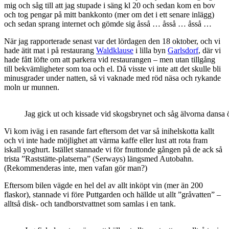
mig och såg till att jag stupade i säng kl 20 och sedan kom en bov
och tog pengar på mitt bankkonto (mer om det i ett senare inlägg)
och sedan sprang internet och gömde sig åsså … åsså … åsså …
När jag rapporterade senast var det lördagen den 18 oktober, och vi
hade ätit mat i på restaurang
Waldklause
i lilla byn
Garlsdorf
, där vi
hade fått löfte om att parkera vid restaurangen – men utan tillgång
till bekvämligheter som toa och el. Då visste vi inte att det skulle bli
minusgrader under natten, så vi vaknade med röd näsa och rykande
moln ur munnen.
Jag gick ut och kissade vid skogsbrynet och såg älvorna dansa öv
Vi kom iväg i en rasande fart eftersom det var så inihelskotta kallt
och vi inte hade möjlighet att värma kaffe eller lust att rota fram
iskall yoghurt. Istället stannade vi för fnuttonde gången på de ack så
trista ”Raststätte-platserna” (Serways) längsmed Autobahn.
(Rekommenderas inte, men vafan gör man?)
Eftersom bilen vägde en hel del av allt inköpt vin (mer än 200
flaskor), stannade vi före Puttgarden och hällde ut allt ”gråvatten” –
alltså disk- och tandborstvattnet som samlas i en tank.