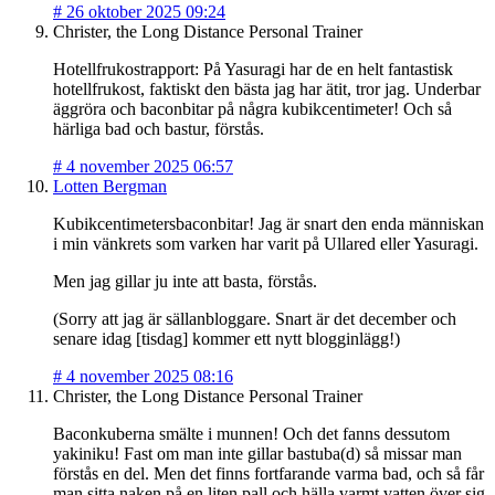
#
26 oktober 2025 09:24
Christer, the Long Distance Personal Trainer
Hotellfrukostrapport: På Yasuragi har de en helt fantastisk
hotellfrukost, faktiskt den bästa jag har ätit, tror jag. Underbar
äggröra och baconbitar på några kubikcentimeter! Och så
härliga bad och bastur, förstås.
#
4 november 2025 06:57
Lotten Bergman
Kubikcentimetersbaconbitar! Jag är snart den enda människan
i min vänkrets som varken har varit på Ullared eller Yasuragi.
Men jag gillar ju inte att basta, förstås.
(Sorry att jag är sällanbloggare. Snart är det december och
senare idag [tisdag] kommer ett nytt blogginlägg!)
#
4 november 2025 08:16
Christer, the Long Distance Personal Trainer
Baconkuberna smälte i munnen! Och det fanns dessutom
yakiniku! Fast om man inte gillar bastuba(d) så missar man
förstås en del. Men det finns fortfarande varma bad, och så får
man sitta naken på en liten pall och hälla varmt vatten över sig