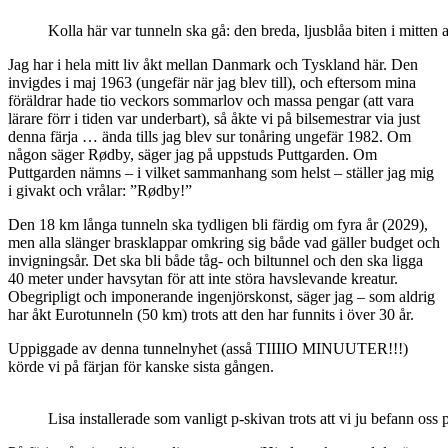
Kolla här var tunneln ska gå: den breda, ljusblåa biten i mitten 
Jag har i hela mitt liv åkt mellan Danmark och Tyskland här. Den
invigdes i maj 1963 (ungefär när jag blev till), och eftersom mina
föräldrar hade tio veckors sommarlov och massa pengar (att vara
lärare förr i tiden var underbart), så åkte vi på bilsemestrar via just
denna färja … ända tills jag blev sur tonåring ungefär 1982. Om
någon säger Rødby, säger jag på uppstuds Puttgarden. Om
Puttgarden nämns – i vilket sammanhang som helst – ställer jag mig
i givakt och vrålar: ”Rødby!”
Den 18 km långa tunneln ska tydligen bli färdig om fyra år (2029),
men alla slänger brasklappar omkring sig både vad gäller budget och
invigningsår. Det ska bli både tåg- och biltunnel och den ska ligga
40 meter under havsytan för att inte störa havslevande kreatur.
Obegripligt och imponerande ingenjörskonst, säger jag – som aldrig
har åkt Eurotunneln (50 km) trots att den har funnits i över 30 år.
Uppiggade av denna tunnelnyhet (asså TIIIIO MINUUTER!!!)
körde vi på färjan för kanske sista gången.
Lisa installerade som vanligt p-skivan trots att vi ju befann oss