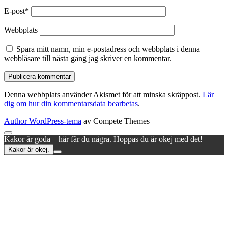
E-post*
Webbplats
Spara mitt namn, min e-postadress och webbplats i denna
webbläsare till nästa gång jag skriver en kommentar.
Denna webbplats använder Akismet för att minska skräppost.
Lär
dig om hur din kommentarsdata bearbetas
.
Author WordPress-tema
av Compete Themes
Rulla
Kakor är goda – här får du några. Hoppas du är okej med det!
till
Kakor är okej.
toppen