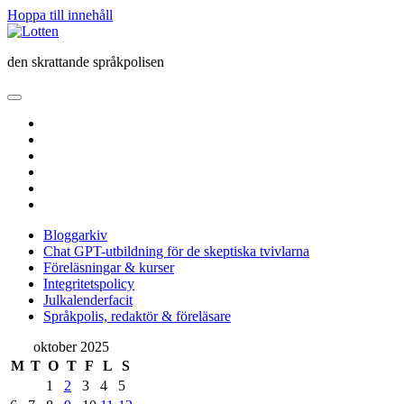
Hoppa till innehåll
Lotten
den skrattande språkpolisen
öppna
primär
twitter
meny
facebook
instagram
linkedin
rss
e-
post
Bloggarkiv
Chat GPT-utbildning för de skeptiska tvivlarna
Föreläsningar & kurser
Integritetspolicy
Julkalenderfacit
Språkpolis, redaktör & föreläsare
Sidopanel
oktober 2025
M
T
O
T
F
L
S
1
2
3
4
5