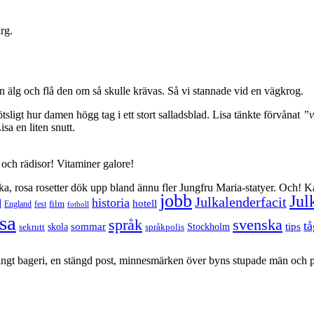
rg.
a en älg och flå den om så skulle krävas. Så vi stannade vid en vägkrog.
ligt hur damen högg tag i ett stort salladsblad. Lisa tänkte förvånat
”v
sa en liten snutt.
 och rädisor! Vitaminer galore!
a, rosa rosetter dök upp bland ännu fler Jungfru Maria-statyer. Och! K
jobb
Jul
Julkalenderfacit
historia
d
hotell
England
fest
film
fotboll
sa
språk
svenska
tå
sommar
tips
sekrutt
skola
språkpolis
Stockholm
stängt bageri, en stängd post, minnesmärken över byns stupade män och p