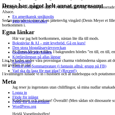
Dessa har något helt annat gemensamt
Plötsligt dök Googlebilen upp! Vi stod stilla och log. Sedan passerad
Alsace.
En amerikansk språkpolis
Sedan provade vi viner på en jättetrevlig vingård (Denis Meyer et fille
Fula biblioteksböcker
bortkommen i.
Egna länkar
Här var jag helt bortkommen, nästan lite illa till mods.
Bokstävlar & AI – mitt levebröd. Gå en kurs!
Den stora bloggläsarvärvsveckan
På Denis Meyer et filles. I bakgrunden hördes ”en till, en till, e
Godisbrödet från himlen
Köttfärslimpan på allas läppar
Lisa lyckades under våra provningar charma vinbönderna såpass att 
Länkskolan
när kvällen är slut.
Lotten som Sommarpratare (i fantasin alltså: grupp på FB)
Vad ska du laga för mat idag? (Recept!)
I kvällningen lullade vi in i husbilen och åt nudelsoppa och potatismo
Meta
Jag reser ju ingenstans utan chiliflingor, så mina nudlar smakad
Logga in
Flöde för inlägg
Kalebasser och meloner! Överallt! (Men sådan söt dinosaurie so
Flöde för kommentarer
WordPress.org
Hejdå Voegtlinshoffen!