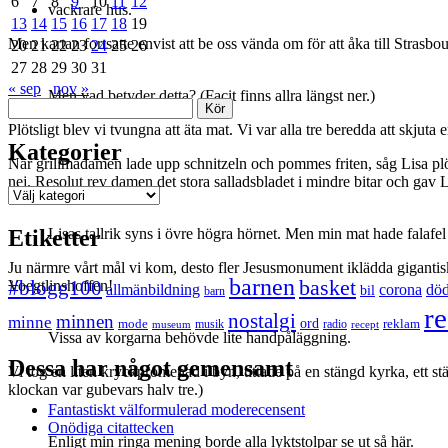
6
7
8
9
10
11
12
vackrare hus.
13
14
15
16
17
18
19
Men kartan fortsatte envist att be oss vända om för att åka till Strasbou
20
21
22
23
24
25
26
27
28
29
30
31
« sep
nov »
Men vad betyder detta? (Facit finns allra längst ner.)
Sök
Plötsligt blev vi tvungna att äta mat. Vi var alla tre beredda att skjut
Kategorier
När grillmadamen lade upp schnitzeln och pommes friten, såg Lisa plöts
nej. Resolut rev damen det stora salladsbladet i mindre bitar och gav Li
Kategorier
Etiketter
Lisas tallrik syns i övre högra hörnet. Men min mat hade falafel
Ju närmre vårt mål vi kom, desto fler Jesusmonument iklädda gigantisk
barnen
#blogg100
basket
Voegtlinshoffen!
allmänbildning
corona
dö
bil
barn
re
nostalgi
minnen
minne
mode
ord
reklam
musik
radio
museum
recept
Vissa av korgarna behövde lite handpåläggning.
Dessa har något gemensamt
Vi tog en liten kryckpromenad i byn, tittade på en stängd kyrka, ett 
klockan var gubevars halv tre.)
Fantastiskt välformulerad moderecensent
Onödiga citattecken
Enligt min ringa mening borde alla lyktstolpar se ut så här.