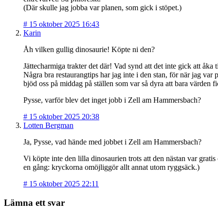
(Där skulle jag jobba var planen, som gick i stöpet.)
#
15 oktober 2025 16:43
Karin
Åh vilken gullig dinosaurie! Köpte ni den?
Jättecharmiga trakter det där! Vad synd att det inte gick att åka
Några bra restaurangtips har jag inte i den stan, för när jag va
bjöd oss på middag på ställen som var så dyra att bara värden fi
Pysse, varför blev det inget jobb i Zell am Hammersbach?
#
15 oktober 2025 20:38
Lotten Bergman
Ja, Pysse, vad hände med jobbet i Zell am Hammersbach?
Vi köpte inte den lilla dinosaurien trots att den nästan var gr
en gång: kryckorna omöjliggör allt annat utom ryggsäck.)
#
15 oktober 2025 22:11
Lämna ett svar