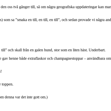
e den oss två gånger till, så om några geografiska uppdateringar kan m
s) som sa ”smaka en till, en till, en till”, och sedan provade vi några a
n till” och skall från en galen hund, stor som en liten häst. Underbart.
de gav henne både extraflaskor och champagnestoppar – användbara om 
s!
e toppen.
m denna var det inte gott om.)