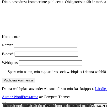
Din e-postadress kommer inte publiceras.
Obligatoriska fält är märkta
Kommentar
Namn*
E-post*
Webbplats
Spara mitt namn, min e-postadress och webbplats i denna webbläsa
Denna webbplats använder Akismet för att minska skräppost.
Lär dig
Author WordPress-tema
av Compete Themes
Rulla
Kakor är goda – här får du några. Hoppas du är okej med det!
Kakor ä