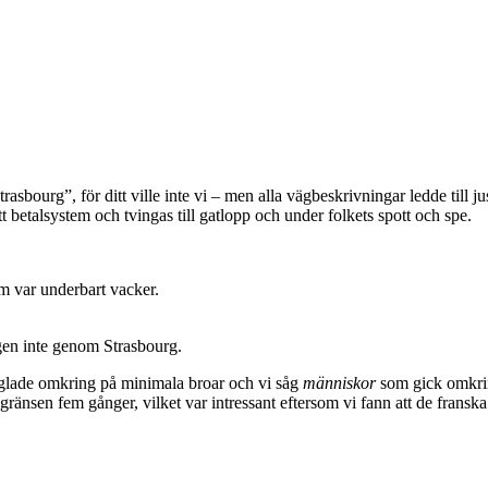
sbourg”, för ditt ville inte vi – men alla vägbeskrivningar ledde till jus
 betalsystem och tvingas till gatlopp och under folkets spott och spe.
m var underbart vacker.
igen inte genom Strasbourg.
nglade omkring på minimala broar och vi såg
människor
som gick omkring
ränsen fem gånger, vilket var intressant eftersom vi fann att de fransk