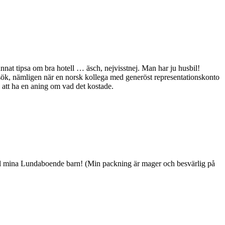
unnat tipsa om bra hotell … äsch, nejvisstnej. Man har ju husbil!
gbesök, nämligen när en norsk kollega med generöst representationskonto
n att ha en aning om vad det kostade.
n till mina Lundaboende barn! (Min packning är mager och besvärlig på