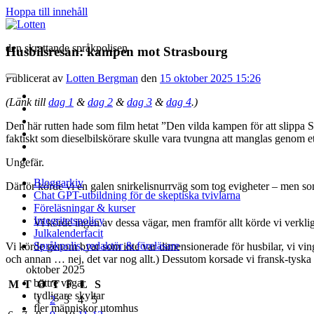
Hoppa till innehåll
Lotten
den skrattande språkpolisen
Husbilsresan: kampen mot Strasbourg
Publicerat av
Lotten Bergman
den
15 oktober 2025 15:26
öppna
primär
twitter
meny
(Länk till
dag 1
&
dag 2
&
dag 3
&
dag 4
.)
facebook
instagram
Den här rutten hade som film hetat ”Den vilda kampen för att slippa Stra
linkedin
faktiskt som dieselbilskörare skulle vara tvungna att manglas genom ett
rss
e-
Ungefär.
post
Bloggarkiv
Därför körde vi en galen snirkelisnurrväg som tog evigheter – men so
Chat GPT-utbildning för de skeptiska tvivlarna
Föreläsningar & kurser
Integritetspolicy
Vi körde ingen av dessa vägar, men framför allt körde vi verkl
Julkalenderfacit
Språkpolis, redaktör & föreläsare
Vi körde genom byar som inte var dimensionerade för husbilar, vi vi
och annan … nej, det var nog allt.) Dessutom korsade vi fransk-tyska g
Sidopanel
oktober 2025
bättre vägar
M
T
O
T
F
L
S
tydligare skyltar
1
2
3
4
5
fler människor utomhus