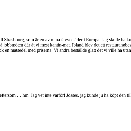
 till Strasbourg, som är en av mina favvostäder i Europa. Jag skulle ha k
r på jobbmöten där åt vi mest kantin-mat. Ibland blev det ett restauran
ck en matsedel med priserna. Vi andra beställde glatt det vi ville ha uta
atis eftersom … hm. Jag vet inte varför! Jösses, jag kunde ju ha köpt de