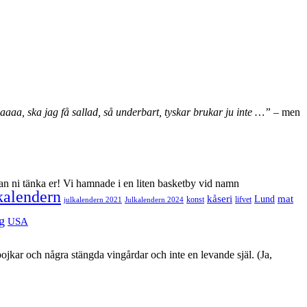
aaaa, ska jag få sallad, så underbart, tyskar brukar ju inte …”
– men
an ni tänka er! Vi hamnade i en liten basketby vid namn
kalendern
mat
kåseri
Lund
julkalendern 2021
Julkalendern 2024
konst
lifvet
g
USA
ojkar och några stängda vingårdar och inte en levande själ. (Ja,