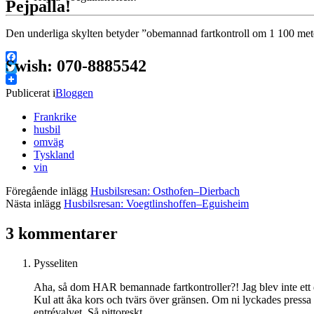
Pejpalla!
Den underliga skylten betyder ”obemannad fartkontroll om 1 100 met
Swish: 070-8885542
Facebook
Twitter
Publicerat i
Bloggen
Frankrike
husbil
omväg
Tyskland
vin
Föregående inlägg
Husbilsresan: Osthofen–Dierbach
Nästa inlägg
Husbilsresan: Voegtlinshoffen–Eguisheim
3 kommentarer
Pysseliten
Aha, så dom HAR bemannade fartkontroller?! Jag blev inte ett
Kul att åka kors och tvärs över gränsen. Om ni lyckades pressa
entrévalvet. Så pittoreskt.