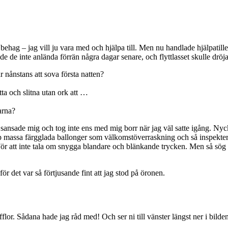
behag – jag vill ju vara med och hjälpa till. Men nu handlade hjälpatillet
 de inte anlända förrän några dagar senare, och flyttlasset skulle dröja 
 nånstans att sova första natten?
a och slitna utan ork att …
arna?
men sansade mig och tog inte ens med mig borr när jag väl satte igång. N
upp massa färgglada ballonger som välkomstöverraskning och så inspekter
 För att inte tala om snygga blandare och blänkande trycken. Men så sög de
ör det var så förtjusande fint att jag stod på öronen.
flor. Sådana hade jag råd med! Och ser ni till vänster längst ner i bilden 