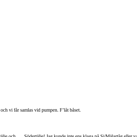
och vi får samlas vid pumpen. F’låt båset.
älje och …. Södertälje! Jag kunde inte ens klaga på Sj/Mälartåg eller v