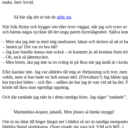
make, herr Arvid.
Så här såg det ut när de
gifte sig
.
När folk flyttar och bygger om eller river väggar, står jag och ryser av 
och hämta några nycklar till det unga parets hyreslägenhet. Själva kunde
– Men ska jag inte ta med mig madrasser, lakan och täcken så att ni har
– Jamen ja! Det var en bra idé!
– Jag kan handla massa mat också – ni kommer ju att komma fram trött
– Oh, tack så jättemycket.
– Men hörni, ska jag inte ta en sväng in på Ikea när jag ändå är i krok
Eller kanske inte. Jag var alldeles till mig av förtjusning och iver, 
vaktis
, men si han hade en helt annan titel. (Förvaltare?) Jag blåste 
bra mycket bättre – och fler – ställen än hur jag är van vid att ha det.
körde till Ikea utan egentligt uppdrag.
Och där ramlade jag rakt in i detta randiga hörn. Jag säger ”ramlade”, f
Marimekko-kopior, jahadå. Men jösses så himla snyggt!
Om ni nu tittar till höger längst ner i bilden så ser ni randiga morgontof
bläddra bland storlekarna. (Som visade sig vara två: S/M och M/L.)