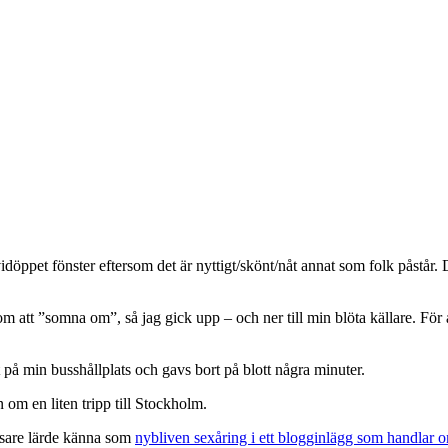
döppet fönster eftersom det är nyttigt/skönt/nåt annat som folk påstår. D
m att ”somna om”, så jag gick upp – och ner till min blöta källare. För a
på min busshållplats och gavs bort på blott några minuter.
om en liten tripp till Stockholm.
äsare lärde känna som
nybliven sexåring i ett blogginlägg som handlar o