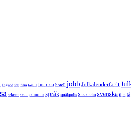
jobb
Jul
Julkalenderfacit
historia
d
hotell
England
fest
film
fotboll
sa
språk
svenska
tå
sommar
tips
sekrutt
skola
språkpolis
Stockholm