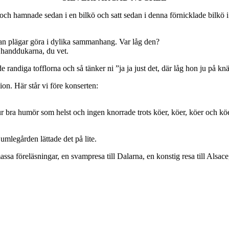
och hamnade sedan i en bilkö och satt sedan i denna förnicklade bilkö i
man plägar göra i dylika sammanhang. Var låg den?
 handdukarna, du vet.
 randiga tofflorna och så tänker ni ”ja ja just det, där låg hon ju på kn
n. Här står vi före konserten:
ur bra humör som helst och ingen knorrade trots köer, köer, köer och köe
umlegården lättade det på lite.
 föreläsningar, en svampresa till Dalarna, en konstig resa till Alsace,