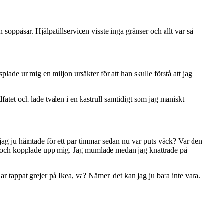
soppåsar. Hjälpatillservicen visste inga gränser och allt var så
asplade ur mig en miljon ursäkter för att han skulle förstå att jag
atet och lade tvålen i en kastrull samtidigt som jag maniskt
jag ju hämtade för ett par timmar sedan nu var puts väck? Var den
an” och kopplade upp mig. Jag mumlade medan jag knattrade på
ar tappat grejer på Ikea, va? Nämen det kan jag ju bara inte vara.