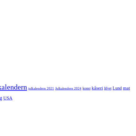
kalendern
mat
kåseri
Lund
julkalendern 2021
Julkalendern 2024
konst
lifvet
g
USA