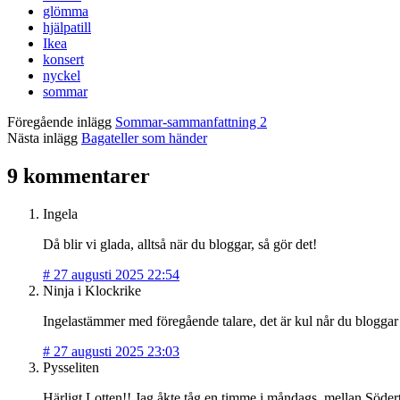
glömma
hjälpatill
Ikea
konsert
nyckel
sommar
Föregående inlägg
Sommar-sammanfattning 2
Nästa inlägg
Bagateller som händer
9 kommentarer
Ingela
Då blir vi glada, alltså när du bloggar, så gör det!
#
27 augusti 2025 22:54
Ninja i Klockrike
Ingelastämmer med föregående talare, det är kul når du bloggar 
#
27 augusti 2025 23:03
Pysseliten
Härligt Lotten!! Jag åkte tåg en timme i måndags, mellan Södert