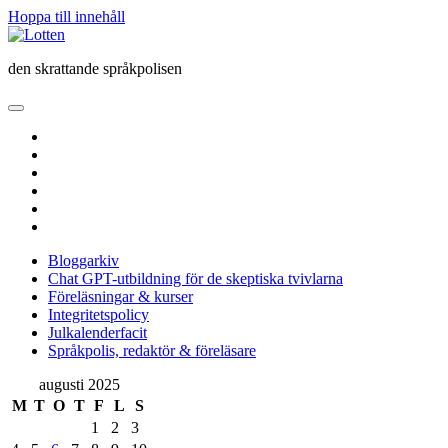
Hoppa till innehåll
Lotten
den skrattande språkpolisen
öppna
primär
twitter
meny
facebook
instagram
linkedin
rss
e-
post
Bloggarkiv
Chat GPT-utbildning för de skeptiska tvivlarna
Föreläsningar & kurser
Integritetspolicy
Julkalenderfacit
Språkpolis, redaktör & föreläsare
Sidopanel
augusti 2025
M
T
O
T
F
L
S
1
2
3