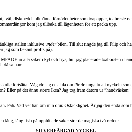
at, tvål, diskmedel, allmänna förnödenheter som toapapper, toaborste och 
e) sommardängor kom jag tillbaka till lägenheten för att packa upp.
tänkliga ställen inklusive
under
bilen. Till slut ringde jag till Filip och h
är jag som bekant proffs på).
PADE in alla saker i kyl och frys, hur jag placerade toaborsten i handf
h då sa han:
kulle fortsätta. Vågade jag ens tala om för de unga tu att nyckeln som 
ffären? Eller på det ännu större Ikea? Jag tog fram datorn ur ”handväsk
. Bah. Pah. Vad vet han om min otur. Oskicklighet. Är jag den enda som h
i en lång, lång lista på upphittade saker stor de magiska två orden:
SILVERFÄRGAD NYCKEL