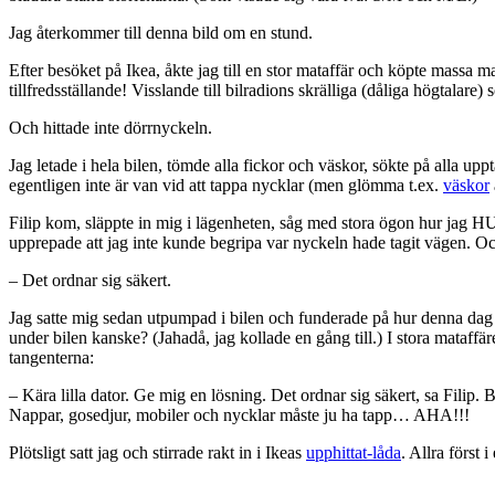
Jag återkommer till denna bild om en stund.
Efter besöket på Ikea, åkte jag till en stor mataffär och köpte massa m
tillfredsställande! Visslande till bilradions skrälliga (dåliga högtalar
Och hittade inte dörrnyckeln.
Jag letade i hela bilen, tömde alla fickor och väskor, sökte på alla upp
egentligen inte är van vid att tappa nycklar (men glömma t.ex.
väskor
Filip kom, släppte in mig i lägenheten, såg med stora ögon hur jag HUM
upprepade att jag inte kunde begripa var nyckeln hade tagit vägen. Oc
– Det ordnar sig säkert.
Jag satte mig sedan utpumpad i bilen och funderade på hur denna dag s
under bilen kanske? (Jahadå, jag kollade en gång till.) I stora mata
tangenterna:
– Kära lilla dator. Ge mig en lösning. Det ordnar sig säkert, sa Filip
Nappar, gosedjur, mobiler och nycklar måste ju ha tapp… AHA!!!
Plötsligt satt jag och stirrade rakt in i Ikeas
upphittat-låda
. Allra först 