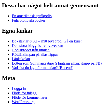
Dessa har något helt annat gemensamt
En amerikansk språkpolis
Fula biblioteksböcker
Egna länkar
Bokstävlar & AI – mitt levebröd. Gå en kurs!
Den stora bloggläsarvärvsveckan
Godisbrödet från himlen
Köttfärslimpan på allas läppar
Länkskolan
Lotten som Sommarpratare (i fantasin alltså: grupp på FB)
Vad ska du laga för mat idag? (Recept!)
Meta
Logga in
Flöde för inlägg
Flöde för kommentarer
WordPress.org