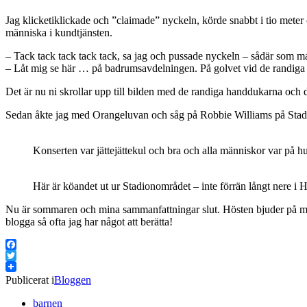
Jag klicketiklickade och ”claimade” nyckeln, körde snabbt i tio meter 
människa i kundtjänsten.
– Tack tack tack tack tack, sa jag och pussade nyckeln – sådär som 
– Låt mig se här … på badrumsavdelningen. På golvet vid de randiga
Det är nu ni skrollar upp till bilden med de randiga handdukarna och de
Sedan åkte jag med Orangeluvan och såg på Robbie Williams på Stadio
Konserten var jättejättekul och bra och alla människor var på h
Här är köandet ut ur Stadionområdet – inte förrän långt nere i H
Nu är sommaren och mina sammanfattningar slut. Hösten bjuder på massa
blogga så ofta jag har något att berätta!
Facebook
Twitter
Publicerat i
Bloggen
barnen