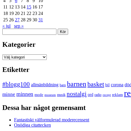
4
5
6
7
8
9
10
11
12
13
14
15
16
17
18
19
20
21
22
23
24
25
26
27
28
29
30
31
« jul
sep »
Sök
Kategorier
Kategorier
Etiketter
barnen
#blogg100
basket
allmänbildning
corona
dö
bil
barn
re
nostalgi
minnen
minne
mode
ord
reklam
musik
radio
museum
recept
Dessa har något gemensamt
Fantastiskt välformulerad moderecensent
Onödiga citattecken