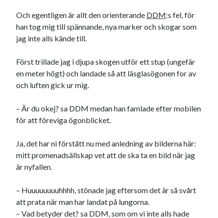
svenska
tåg
tips
Stockholm
Och egentligen är allt den orienterande
DDM
:s fel, för
han tog mig till spännande, nya marker och skogar som
USA
jag inte alls kände till.
Först trillade jag i djupa skogen utför ett stup (ungefär
Dessa har något gemensamt
en meter högt) och landade så att läsglasögonen for av
Fantastiskt välformulerad moderecensent
och luften gick ur mig.
Onödiga citattecken
– Är du okej? sa DDM medan han famlade efter mobilen
för att föreviga ögonblicket.
Dessa har något helt annat gemensamt
Ja, det har ni förstått nu med anledning av bilderna här:
En amerikansk språkpolis
mitt promenadsällskap vet att de ska ta en bild när jag
Fula biblioteksböcker
är nyfallen.
– Huuuuuuuuhhhh, stönade jag eftersom det är så svårt
Egna länkar
att prata när man har landat på lungorna.
– Vad betyder det? sa DDM, som om vi inte alls hade
Bokstävlar & AI – mitt levebröd. Gå en kurs!