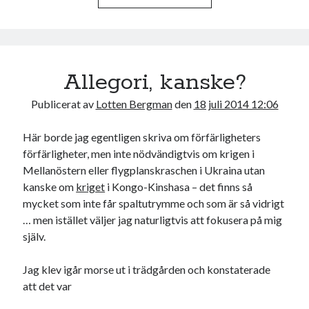
b
t
o
e
o
r
k
Allegori, kanske?
Publicerat av
Lotten Bergman
den
18 juli 2014 12:06
Här borde jag egentligen skriva om förfärligheters
förfärligheter, men inte nödvändigtvis om krigen i
Mellanöstern eller flygplanskraschen i Ukraina utan
kanske om
kriget
i Kongo-Kinshasa – det finns så
mycket som inte får spaltutrymme och som är så vidrigt
… men istället väljer jag naturligtvis att fokusera på mig
själv.
Jag klev igår morse ut i trädgården och konstaterade
att det var