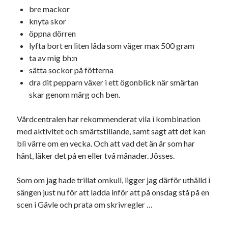
bre mackor
knyta skor
öppna dörren
lyfta bort en liten låda som väger max 500 gram
ta av mig bh:n
sätta sockor på fötterna
dra dit pepparn växer i ett ögonblick när smärtan
skar genom märg och ben.
Vårdcentralen har rekommenderat vila i kombination
med aktivitet och smärtstillande, samt sagt att det kan
bli värre om en vecka. Och att vad det än är som har
hänt, läker det på en eller två månader. Jösses.
Som om jag hade trillat omkull, ligger jag därför uthälld i
sängen just nu för att ladda inför att på onsdag stå på en
scen i Gävle och prata om skrivregler …