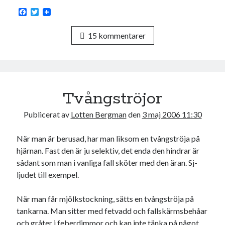
F
T
a
w
c
i
15 kommentarer
e
t
b
t
o
e
o
r
k
Tvångströjor
Publicerat av
Lotten Bergman
den
3 maj 2006 11:30
När man är berusad, har man liksom en tvångströja på
hjärnan. Fast den är ju selektiv, det enda den hindrar är
sådant som man i vanliga fall sköter med den äran. Sj-
ljudet till exempel.
När man får mjölkstockning, sätts en tvångströja på
tankarna. Man sitter med fetvadd och fallskärmsbehåar
och gråter i feberdimmor och kan inte tänka på något