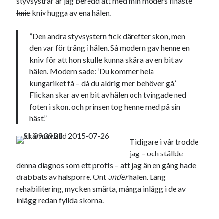
styvsystrar är jag beredd att med min moders finaste
knic
kniv hugga av ena hälen.
”Den andra styvsystern fick därefter skon, men
den var för trång i hälen. Så modern gav henne en
kniv, för att hon skulle kunna skära av en bit av
hälen. Modern sade: ’Du kommer hela
kungariket få – då du aldrig mer behöver gå.’
Flickan skar av en bit av hälen och tvingade ned
foten i skon, och prinsen tog henne med på sin
häst.”
Tidigare i vår trodde
jag – och ställde
denna diagnos som ett proffs – att jag än en gång hade
drabbats av hälsporre. Ont
under
hälen. Lång
rehabilitering, mycken smärta, många inlägg i de av
inlägg redan fyllda skorna.