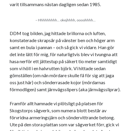
varit tillsammans nästan dagligen sedan 1985.
Den stora bloggläsarvärvsveckan
Godisbrödet från himlen
Köttfärslimpan på allas läppar
– Hhhhhhhhh… okejhhhh‚ oooohhhh…
Länkskolan
Lotten som Sommarpratare (i fantasin alltså: grupp på FB)
DDM tog bilden, jag hittade brillorna och luften,
Vad ska du laga för mat idag? (Recept!)
konstaterade skrapsår på vänster ben och höger arm
samt en bula i pannan – och så gick vi vidare. Han gör
det inte lätt för mig, för naturligtvis blev vi tvungna att
hasa nerför ett jättestup på säkert tio meter samtidigt
Meta
som vi höll i en halvrutten björk. Vi hittade sedan
Logga in
gömställen (om nån mördare skulle få för sig att jaga
Flöde för inlägg
oss just här) och sönderrasade kojor (mördarnas
Flöde för kommentarer
förmodligen) samt järnvägsslipers (aka järnvägssliprar).
WordPress.org
Framför allt hamnade vi plötsligt på platsen för
Skogstorps sågverk, som numera blott består av
förvridna armeringsjärn och söndervittrande betong.
Ute på den stora plattan som var sågverket förr, gick vi
Pejpalla!