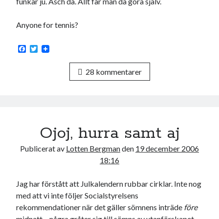
funkar ju. Äsch då. Allt får man då göra själv.
Anyone for tennis?
F
T
a
w
c
i
28 kommentarer
e
t
b
t
o
e
o
r
k
Ojoj, hurra samt aj
Publicerat av
Lotten Bergman
den
19 december 2006
18:16
Jag har förstått att Julkalendern rubbar cirklar. Inte nog
med att vi inte följer Socialstyrelsens
rekommendationer när det gäller sömnens inträde
före
midnatt – några gråter sig till sömns av utanförskapet