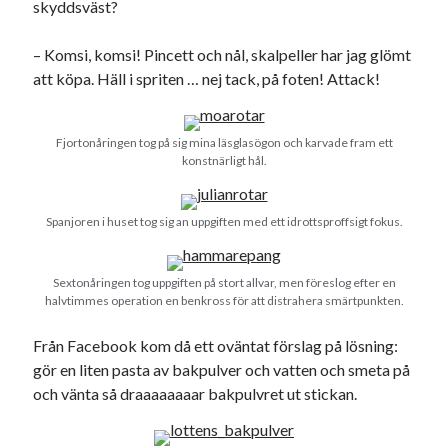
skyddsväst?
– Komsi, komsi! Pincett och nål, skalpeller har jag glömt
att köpa. Häll i spriten … nej tack, på foten! Attack!
Fjortonåringen tog på sig mina läsglasögon och karvade fram ett
konstnärligt hål.
Spanjoren i huset tog sig an uppgiften med ett idrottsproffsigt fokus.
Sextonåringen tog uppgiften på stort allvar, men föreslog efter en
halvtimmes operation en benkross för att distrahera smärtpunkten.
Från Facebook kom då ett oväntat förslag på lösning:
gör en liten pasta av bakpulver och vatten och smeta på
och vänta så draaaaaaaar bakpulvret ut stickan.