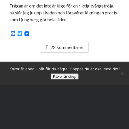
Frågan är om det inte är läge för en riktig tvångströja,
nu slår jag ju upp skadan och försvårar läkningen precis
som Ljungberg gör hela tiden.
F
T
a
w
c
i
22 kommentarer
e
t
b
t
o
e
o
r
k
Kakor är goda – här får du några. Hoppas du är okej med det!
Kakor är okej.
Rulla
till
toppe