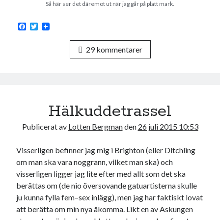
Så här ser det däremot ut när jag går på platt mark.
F
T
a
w
c
i
29 kommentarer
e
t
b
t
o
e
o
r
k
Hälkuddetrassel
Publicerat av
Lotten Bergman
den
26 juli 2015 10:53
Visserligen befinner jag mig i Brighton (eller Ditchling
om man ska vara noggrann, vilket man ska) och
visserligen ligger jag lite efter med allt som det ska
berättas om (de nio översovande gatuartisterna skulle
ju kunna fylla fem–sex inlägg), men jag har faktiskt lovat
att berätta om min nya åkomma. Likt en av Askungen