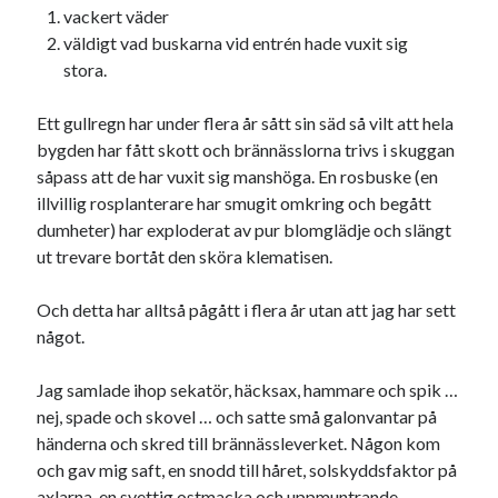
vackert väder
väldigt vad buskarna vid entrén hade vuxit sig
stora.
Ett gullregn har under flera år sått sin säd så vilt att hela
bygden har fått skott och brännässlorna trivs i skuggan
såpass att de har vuxit sig manshöga. En rosbuske (en
illvillig rosplanterare har smugit omkring och begått
dumheter) har exploderat av pur blomglädje och slängt
ut trevare bortåt den sköra klematisen.
Och detta har alltså pågått i flera år utan att jag har sett
något.
Jag samlade ihop sekatör, häcksax, hammare och spik …
nej, spade och skovel … och satte små galonvantar på
händerna och skred till brännässleverket. Någon kom
och gav mig saft, en snodd till håret, solskyddsfaktor på
axlarna, en svettig ostmacka och uppmuntrande