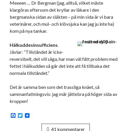
Meeeen … Dr Bergman (jag, alltså, vilket måste
klargöras eftersom det kryllar av läkare i den
bergmanska sidan av släkten – på min sida är vi bara
veterinärer, och mul- och klövsjuka kan jag ju inte ha)
kom på nya tankar.
Hälkuddesinsufficiens
.
Jävlar: ”Tillståndet är icke-
reversibelt, det vill säga, har man väl fått problem med
fettet i hälkudden så går det inte att få tillbaka det
normala tillståndet.”
Det är samma ben som det trassliga knäet, så
sammanfattningsvis: jag mår jättebra på höger sida av
kroppen!
F
T
a
w
c
i
41 kommentarer
e
t