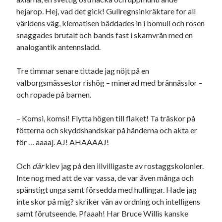
hejarop. Hej, vad det gick! Gullregnsinkräktare for all
världens väg, klematisen bäddades in i bomull och rosen
snaggades brutalt och bands fast i skamvrån med en
analogantik antennsladd.
Tre timmar senare tittade jag nöjt på en
valborgsmässestor rishög – minerad med brännässlor –
och ropade på barnen.
– Komsi, komsi! Flytta högen till flaket! Ta träskor på
fötterna och skyddshandskar på händerna och akta er
för … aaaaj. AJ! AHAAAAJ!
Och
där
klev jag på den illvilligaste av rostaggskolonier.
Inte nog med att de var vassa, de var även många och
spänstigt unga samt försedda med hullingar. Hade jag
inte skor på mig? skriker vän av ordning och intelligens
samt förutseende. Pfaaah! Har Bruce Willis kanske