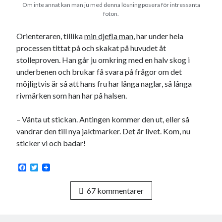
Om inte annat kan man ju med denna lösning posera för intressanta
foton.
Orienteraren, tillika
min djefla man
, har under hela
processen tittat på och skakat på huvudet åt
stolleproven. Han går ju omkring med en halv skog i
underbenen och brukar få svara på frågor om det
möjligtvis är så att hans fru har långa naglar, så långa
rivmärken som han har på halsen.
– Vänta ut stickan. Antingen kommer den ut, eller så
vandrar den till nya jaktmarker. Det är livet. Kom, nu
sticker vi och badar!
F
T
a
w
c
i
67 kommentarer
e
t
b
t
o
e
o
r