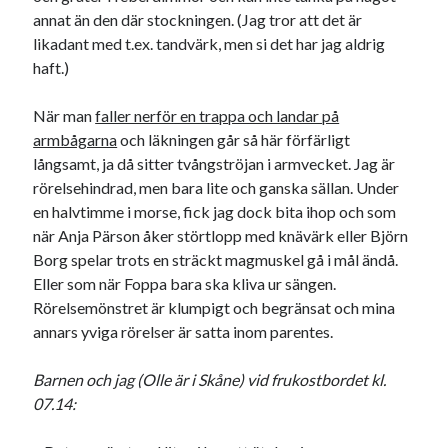
annat än den där stockningen. (Jag tror att det är
likadant med t.ex. tandvärk, men si det har jag aldrig
haft.)
När man
faller nerför en trappa och landar på
armbågarna
och läkningen går så här förfärligt
långsamt, ja då sitter tvångströjan i armvecket. Jag är
rörelsehindrad, men bara lite och ganska sällan. Under
en halvtimme i morse, fick jag dock bita ihop och som
när Anja Pärson åker störtlopp med knävärk eller Björn
Borg spelar trots en sträckt magmuskel gå i mål ändå.
Eller som när Foppa bara ska kliva ur sängen.
Rörelsemönstret är klumpigt och begränsat och mina
annars yviga rörelser är satta inom parentes.
Barnen och jag (Olle är i Skåne) vid frukostbordet kl.
07.14: