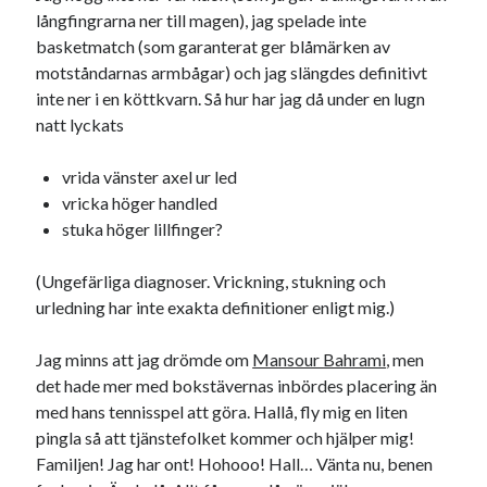
långfingrarna ner till magen), jag spelade inte
basketmatch (som garanterat ger blåmärken av
motståndarnas armbågar) och jag slängdes definitivt
inte ner i en köttkvarn. Så hur har jag då under en lugn
natt lyckats
vrida vänster axel ur led
vricka höger handled
stuka höger lillfinger?
(Ungefärliga diagnoser. Vrickning, stukning och
urledning har inte exakta definitioner enligt mig.)
Jag minns att jag drömde om
Mansour Bahrami
, men
det hade mer med bokstävernas inbördes placering än
med hans tennisspel att göra. Hallå, fly mig en liten
pingla så att tjänstefolket kommer och hjälper mig!
Familjen! Jag har ont! Hohooo! Hall… Vänta nu, benen