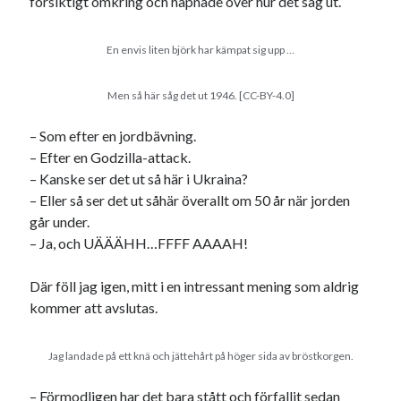
försiktigt omkring och häpnade över hur det såg ut.
En envis liten björk har kämpat sig upp …
Men så här såg det ut 1946. [CC-BY-4.0]
Swish: 070-8885542
– Som efter en jordbävning.
– Efter en Godzilla-attack.
– Kanske ser det ut så här i Ukraina?
– Eller så ser det ut såhär överallt om 50 år när jorden
går under.
– Ja, och UÄÄÄHH…FFFF AAAAH!
Där föll jag igen, mitt i en intressant mening som aldrig
kommer att avslutas.
Jag landade på ett knä och jättehårt på höger sida av bröstkorgen.
– Förmodligen har det bara stått och förfallit sedan