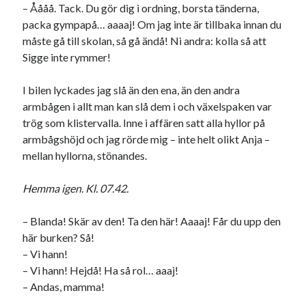
– Åååå. Tack. Du gör dig i ordning, borsta tänderna,
packa gympapå… aaaaj! Om jag inte är tillbaka innan du
måste gå till skolan, så gå ändå! Ni andra: kolla så att
Sigge inte rymmer!
I bilen lyckades jag slå än den ena, än den andra
armbågen i allt man kan slå dem i och växelspaken var
trög som klistervalla. Inne i affären satt alla hyllor på
armbågshöjd och jag rörde mig – inte helt olikt Anja –
mellan hyllorna, stönandes.
Hemma igen. Kl. 07.42.
– Blanda! Skär av den! Ta den här! Aaaaj! Får du upp den
här burken? Så!
– Vi hann!
– Vi hann! Hejdå! Ha så rol… aaaj!
– Andas, mamma!