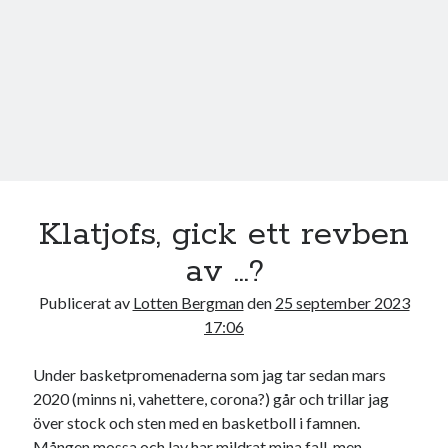
17
18
19
20
21
22
23
24
25
26
27
28
29
30
31
« jul
Sök
Klatjofs, gick ett revben
av …?
Publicerat av
Lotten Bergman
den
25 september 2023
17:06
Kategorier
Kategorier
Under basketpromenaderna som jag tar sedan mars
2020 (minns ni, vahettere, corona?) går och trillar jag
över stock och sten med en basketboll i famnen.
Mången mossa och lav har mildrat mina fall, men