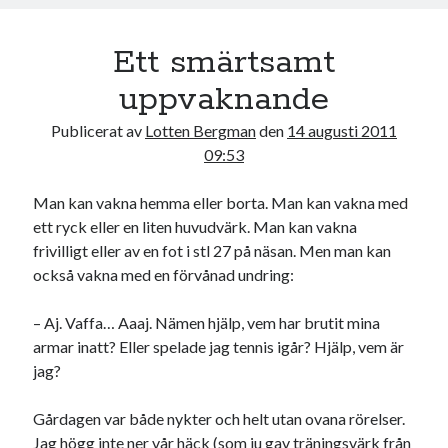
k
Ett smärtsamt
uppvaknande
Publicerat av
Lotten Bergman
den
14 augusti 2011
09:53
Man kan vakna hemma eller borta. Man kan vakna med
ett ryck eller en liten huvudvärk. Man kan vakna
frivilligt eller av en fot i stl 27 på näsan. Men man kan
också vakna med en förvånad undring:
– Aj. Vaffa… Aaaj. Nämen hjälp, vem har brutit mina
armar inatt? Eller spelade jag tennis igår? Hjälp, vem är
jag?
Gårdagen var både nykter och helt utan ovana rörelser.
Jag högg inte ner vår häck (som ju gav träningsvärk från