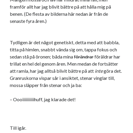
Etiketter
framför allt har jag blivit bättre på att hålla mig på
#blogg100
benen. (De flesta av bilderna här nedan är från de
allmänbildning
barn
senaste fyra åren.)
barnen
basket
corona
bil
död
film
England
fest
fotboll
Tydligen är det något genetiskt, detta med att babbla,
jobb
historia
titta på himlen, snabbt vända sig om, tappa fokus och
hotell
sedan stå på öronen; båda mina
förändrar
föräldrar har
Julkalendern
Julkalenderfacit
trillat en hel del genom åren. Men medan de fortsätter
att ramla, har jag alltså blivit bättre på att
inte
göra det.
julkalendern 2021
Julkalendern 2024
konst
Granruskorna vispar sår i ansiktet, stenar vinglar till,
minne
kåseri
mat
Lund
lifvet
mossa släpper från stenar och ja ba:
minnen
mode
musik
museum
– Oooiiiiiiiiiihuff, jag klarade det!
nostalgi
ord
radio
recept
resa
skola
reklam
sekrutt
språk
Till igår.
sommar
språkpolis