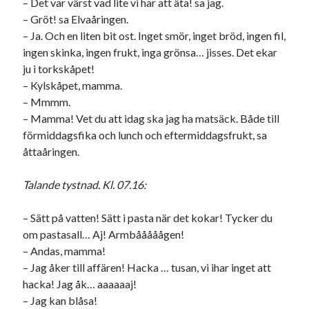
– Det var värst vad lite vi har att äta! sa jag.
– Gröt! sa Elvaåringen.
– Ja. Och en liten bit ost. Inget smör, inget bröd, ingen fil,
ingen skinka, ingen frukt, inga grönsa… jisses. Det ekar
ju i torkskåpet!
– Kylskåpet, mamma.
– Mmmm.
– Mamma! Vet du att idag ska jag ha matsäck. Både till
förmiddagsfika och lunch och eftermiddagsfrukt, sa
åttaåringen.
Talande tystnad. Kl. 07.16:
– Sätt på vatten! Sätt i pasta när det kokar! Tycker du
om pastasall… Aj! Armbååååågen!
– Andas, mamma!
– Jag åker till affären! Hacka … tusan, vi ihar inget att
hacka! Jag åk… aaaaaaj!
– Jag kan blåsa!