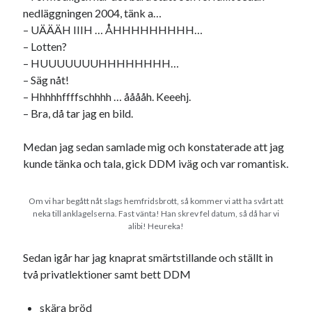
nedläggningen 2004, tänk a…
– UÄÄÄH IIIH … ÅHHHHHHHHH…
– Lotten?
– HUUUUUUUHHHHHHHH…
– Säg nåt!
– Hhhhhffffschhhh … ååååh. Keeehj.
– Bra, då tar jag en bild.
Medan jag sedan samlade mig och konstaterade att jag
kunde tänka och tala, gick DDM iväg och var romantisk.
Om vi har begått nåt slags hemfridsbrott, så kommer vi att ha svårt att
neka till anklagelserna. Fast vänta! Han skrev fel datum, så då har vi
alibi! Heureka!
Sedan igår har jag knaprat smärtstillande och ställt in
två privatlektioner samt bett DDM
skära bröd