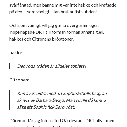
svårfångad, men banne mig var inte hakke och krafsade
17
18
19
20
21
22
23
på den … som vanligt. Han brukar lista ut den!
24
25
26
27
28
29
30
Och som vanligt vill jag gärna överge min egen
31
ihopknåpade DRT till förmån för nån annans, t.ex.
« nov
jan »
hakkes och Citronens brösttoner.
hakke
:
Sök
Den röda tråden är alldeles topless!
Citronen
:
Kategorier
Kan även bidra med att Sophie Scholls biografi
skrevs av Barbara Beuys. Man skulle då kunna
Kategorier
säga att Sophie fick Barb-röst.
Däremot får jag inte in Ted Gärdestad i DRT alls – men