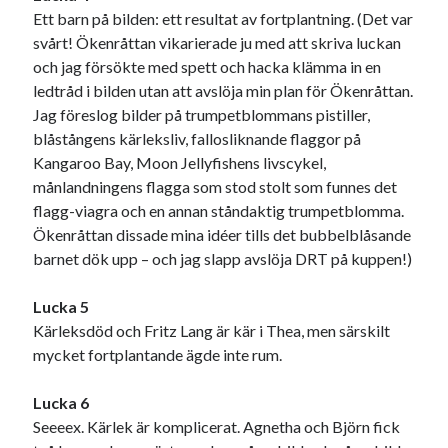
Den stora bloggläsarvärvsveckan
Ett barn på bilden: ett resultat av fortplantning. (Det var
Godisbrödet från himlen
svårt! Ökenråttan vikarierade ju med att skriva luckan
Köttfärslimpan på allas läppar
och jag försökte med spett och hacka klämma in en
Länkskolan
ledtråd i bilden utan att avslöja min plan för Ökenråttan.
Lotten som Sommarpratare (i fantasin alltså: grupp på FB)
Jag föreslog bilder på trumpetblommans pistiller,
Vad ska du laga för mat idag? (Recept!)
blåstångens kärleksliv, fallosliknande flaggor på
Kangaroo Bay,
Moon Jellyfishens livscykel,
månlandningens flagga som stod stolt som funnes det
Meta
flagg-viagra och en annan ståndaktig trumpetblomma.
Ökenråttan dissade mina idéer tills det bubbelblåsande
Logga in
barnet dök upp – och jag slapp avslöja DRT på kuppen!)
Flöde för inlägg
Flöde för kommentarer
Lucka 5
WordPress.org
Kärleksdöd och Fritz Lang är kär i Thea, men särskilt
mycket fortplantande ägde inte rum.
Lucka 6
Seeeex. Kärlek är komplicerat. Agnetha och Björn fick
Pejpalla!