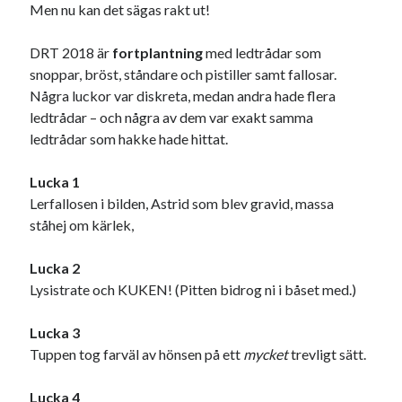
Men nu kan det sägas rakt ut!
svenska
tåg
tips
Stockholm
DRT 2018 är
fortplantning
med ledtrådar som
USA
snoppar, bröst, ståndare och pistiller samt fallosar.
Några luckor var diskreta, medan andra hade flera
ledtrådar – och några av dem var exakt samma
Dessa har något gemensamt
ledtrådar som hakke hade hittat.
Fantastiskt välformulerad moderecensent
Onödiga citattecken
Lucka 1
Lerfallosen i bilden, Astrid som blev gravid, massa
ståhej om kärlek,
Dessa har något helt annat gemensamt
Lucka 2
En amerikansk språkpolis
Lysistrate och KUKEN! (Pitten bidrog ni i båset med.)
Fula biblioteksböcker
Lucka 3
Tuppen tog farväl av hönsen på ett
mycket
trevligt sätt.
Egna länkar
Bokstävlar & AI – mitt levebröd. Gå en kurs!
Lucka 4