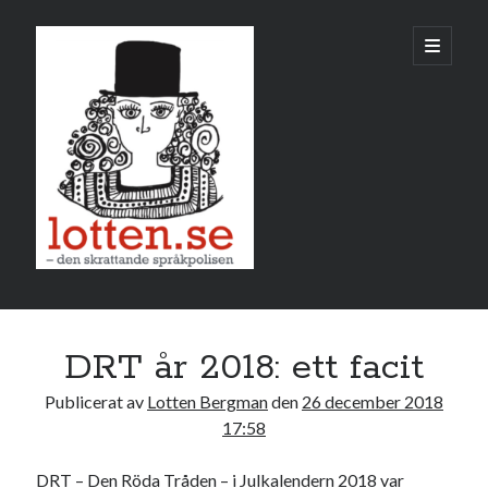
Lotten
öppna
primär
meny
Sidopanel
december 2018
DRT år 2018: ett facit
M
T
O
T
F
L
S
Publicerat av
Lotten Bergman
den
26 december 2018
1
2
17:58
3
4
5
6
7
8
9
DRT – Den Röda Tråden – i Julkalendern 2018 var
10
11
12
13
14
15
16