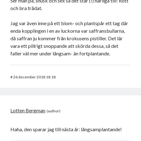
Ser man på, snusk och sex så det står (!) härliga till! Rött
och bra trådat.
Jag var även inne på ett blom- och plantspår ett tag där
enda kopplingen i en av luckorna var saffransbullarna,
då saffran ju kommer från krokusens pistiller. Det lär
vara ett pillrigt snoppande att skörda dessa, så det
faller väl mer under långsam- än fortplantande.
#
26 december 2018 18:18
Lotten Bergman
Haha, den sparar jag till nästa år: långsamplantande!