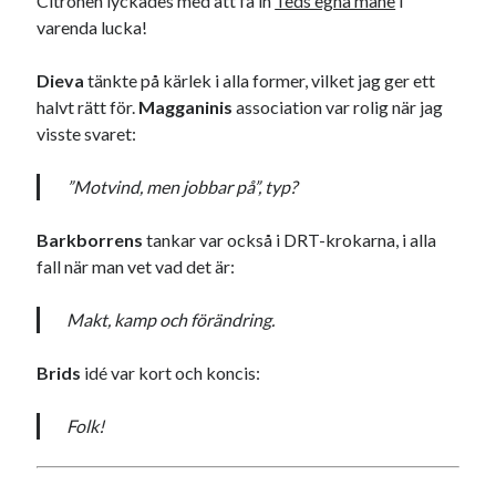
Citronen lyckades med att få in
Teds egna måne
i
Etiketter
varenda lucka!
#blogg100
allmänbildning
barn
Dieva
tänkte på kärlek i alla former, vilket jag ger ett
barnen
basket
corona
bil
halvt rätt för.
Magganinis
association var rolig när jag
visste svaret:
död
film
England
fest
fotboll
jobb
historia
”Motvind, men jobbar på”, typ?
hotell
Julkalendern
Julkalenderfacit
Barkborrens
tankar var också i DRT-krokarna, i alla
fall när man vet vad det är:
julkalendern 2021
Julkalendern 2024
konst
minne
kåseri
mat
Lund
lifvet
Makt, kamp och förändring.
minnen
mode
musik
museum
Brids
idé var kort och koncis:
nostalgi
ord
radio
recept
resa
Folk!
skola
reklam
sekrutt
språk
sommar
språkpolis