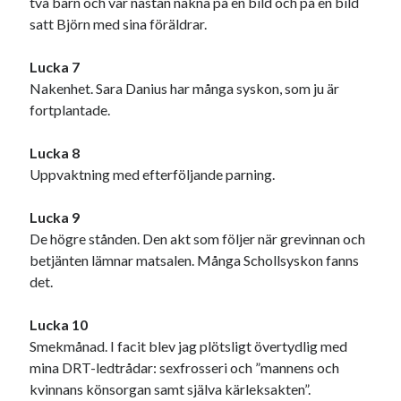
två barn och var nästan nakna på en bild och på en bild
satt Björn med sina föräldrar.
Lucka 7
Nakenhet. Sara Danius har många syskon, som ju är
fortplantade.
Swish: 070-8885542
Lucka 8
Uppvaktning med efterföljande parning.
Lucka 9
De högre stånden. Den akt som följer när grevinnan och
betjänten lämnar matsalen. Många Schollsyskon fanns
det.
Lucka 10
Smekmånad. I facit blev jag plötsligt övertydlig med
mina DRT-ledtrådar: sexfrosseri och ”
mannens och
kvinnans könsorgan samt själva kärleksakten”.