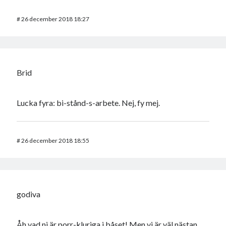
#
26 december 2018 18:27
Brid
Lucka fyra: bi-stånd-s-arbete. Nej, fy mej.
#
26 december 2018 18:55
godiva
Åh vad ni är porr-kluriga i båset! Men vi är väl nästan