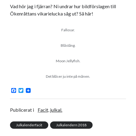
Vad hör jag i fjärran? Ni undrar hur bildförslagen till
Ökenråttans vikarielucka såg ut? Så här!
Fallosar.
Blåstång.
Moon Jellyfish.
Det blåser ju inte på månen.
F
T
a
w
c
i
e
t
b
t
Publicerat i
Facit, julkal.
o
e
o
r
k
Julkalenderfacit
Julkalendern 2018