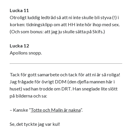
Lucka 11
Otroligt luddig ledtråd så att ni inte skulle bli styva (!) i
korken: tidningsklipp om att HH inte hör ihop med sex.
(Och som bonus: att jag ju skulle sätta på Skifs.)
Lucka 12
Apollons snopp.
Tack för gott samarbete och tack för att ni är så roliga!
Jag frågade för övrigt DDM (den djefla mannen här i
huset) vad han trodde om DRT. Han sneglade lite slött
på bilderna och sa:
– Kanske ”
Totte och Malin är nakna
”.
Se, det tyckte jag var kul!