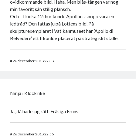
ovidkommande bild. Haha. Men blås-tången var nog
min favorit; sån stilig plansch.
Och – i lucka 12: hur kunde Apollons snopp vara en
ledtråd? Den fattas ju på Lottens bild. På
skulpturexemplaret i Vatikanmuseet har ’Apollo di
Belvedere’ ett fikonlöv placerat på strategiskt ställe.
#
26 december 2018 22:38
Ninja i Klockrike
Ja, då hade jag rätt. Fräsiga Fruns.
#
26 december 2018 22:56