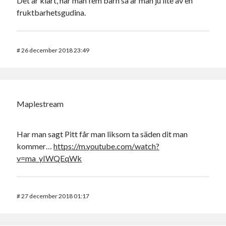
Det är klart, har man fem barn så är man ju lite av en
fruktbarhetsgudina.
#
26 december 2018 23:49
Maplestream
Har man sagt Pitt får man liksom ta säden dit man
kommer…
https://m.youtube.com/watch?
v=ma_yIWQEqWk
#
27 december 2018 01:17