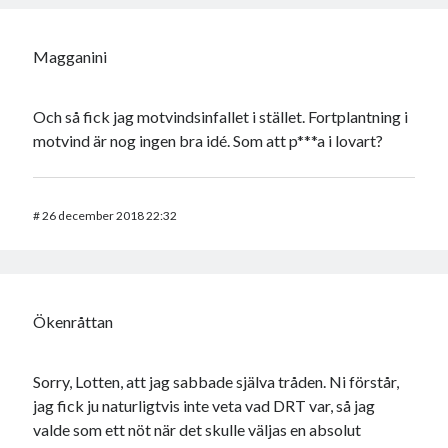
Magganini
Och så fick jag motvindsinfallet i stället. Fortplantning i
motvind är nog ingen bra idé. Som att p***a i lovart?
#
26 december 2018 22:32
Ökenråttan
Sorry, Lotten, att jag sabbade själva tråden. Ni förstår,
jag fick ju naturligtvis inte veta vad DRT var, så jag
valde som ett nöt när det skulle väljas en absolut